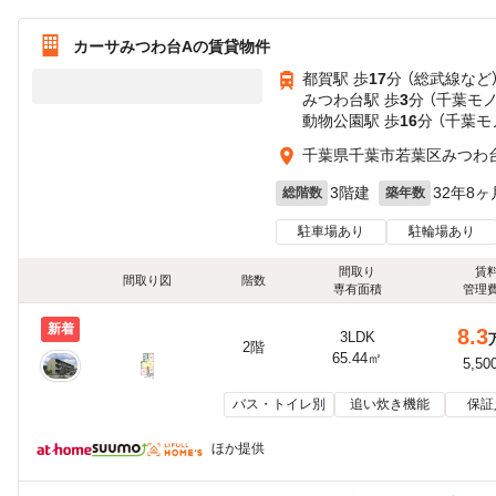
カーサみつわ台Aの賃貸物件
都賀駅 歩
17
分 （総武線
など
みつわ台駅 歩
3
分 （千葉モ
動物公園駅 歩
16
分 （千葉モ
千葉県千葉市若葉区みつわ
3階建
32年8ヶ
総階数
築年数
駐車場あり
駐輪場あり
間取り
賃
間取り図
階数
専有面積
管理
新着
8.3
3LDK
2階
65.44㎡
5,50
バス・トイレ別
追い炊き機能
保証
ほか提供