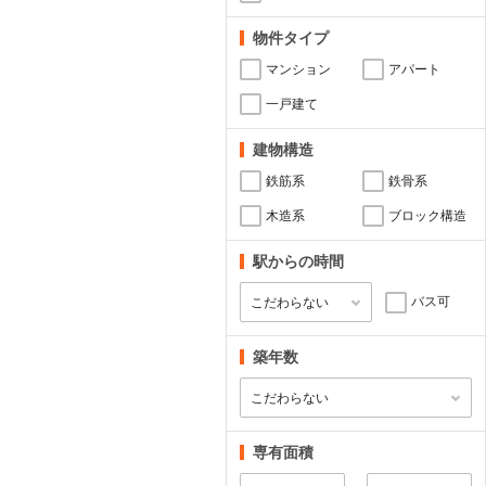
物件タイプ
マンション
アパート
一戸建て
建物構造
鉄筋系
鉄骨系
木造系
ブロック構造
駅からの時間
バス可
築年数
専有面積