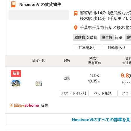
NmaisonVIの賃貸物件
都賀駅 歩
14
分 （総武線
など
桜木駅 歩
11
分 （千葉モノレ
千葉県千葉市若葉区桜木北３
3階建
新築
総階数
築年数
建
駐車場あり
駐輪場あり
間取り
賃
間取り図
階数
専有面積
管理
新着
9.8
1LDK
2階
48.35㎡
6,00
バス・トイレ別
ペット相談
フロ
提供
NmaisonVIのすべての部屋を見