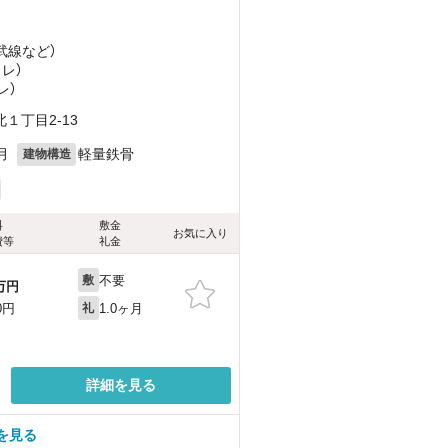
武線
など
）
ノレ）
レ）
１丁目2-13
月
軽量鉄骨
建物構造
料
敷金
お気に入り
費等
礼金
不要
敷
万円
1.0ヶ月
0円
礼
詳細を見る
を見る