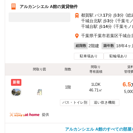
アルカンシエル A館の賃貸物件
都賀駅 バス
17
分 歩
3
分 （総
千城台北駅 歩
3
分 （千葉モ
千城台駅 歩
14
分 （千葉モノ
千葉県千葉市若葉区千城台北
2階建
18年4ヶ
総階数
築年数
駐車場あり
駐輪場あり
間取り
賃
間取り図
階数
専有面積
管理
新着
6.5
1LDK
1階
46.71㎡
5,00
バス・トイレ別
追い炊き機能
提供
アルカンシエル A館のすべての部屋