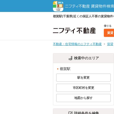
都賀駅(千葉県)近くの保証人不要の賃貸物
借りる
賃貸
不動産・住宅情報のニフティ不動産
賃貸
検索中のエリア
都賀駅
駅を変更
市区町村を変更
地図から探す
詳細条件を編集