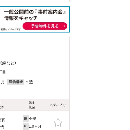
）
）
武線
など
）
丁目
ヶ月
木造
建物構造
料
敷金
お気に入り
費等
礼金
不要
敷
万円
1.0ヶ月
0円
礼