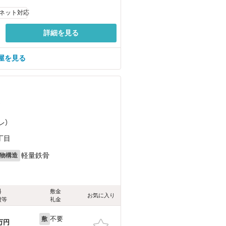
ネット対応
詳細を見る
屋を見る
）
レ）
丁目
軽量鉄骨
物構造
料
敷金
お気に入り
費等
礼金
不要
敷
万円