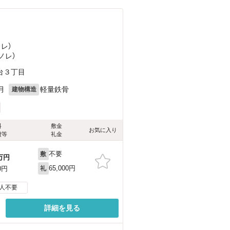
）
ノレ）
ノレ）
台３丁目
月
軽量鉄骨
建物構造
料
敷金
お気に入り
費等
礼金
不要
敷
万円
65,000円
0円
礼
人不要
詳細を見る