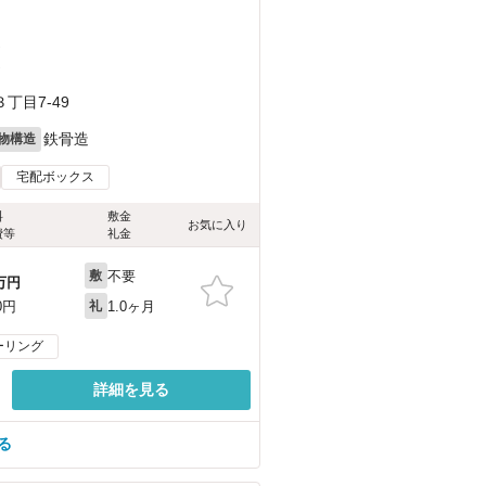
）
）
丁目7-49
鉄骨造
物構造
宅配ボックス
料
敷金
お気に入り
費等
礼金
不要
敷
万円
1.0ヶ月
0円
礼
ーリング
詳細を見る
る