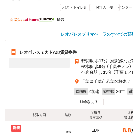
バス・トイレ別
保証人不要
インター
提供
レオパレスプリマベーラのすべての部
レオパレスミカドAの賃貸物件
都賀駅 歩
17
分 （総武線
など
桜木駅 歩
9
分 （千葉モノレ）
小倉台駅 歩
19
分 （千葉モノ
千葉県千葉市若葉区桜木７
2階建
26年
総階数
築年数
建
駐輪場あり
間取り
賃
間取り図
階数
専有面積
管理
新着
8.8
2DK
1階