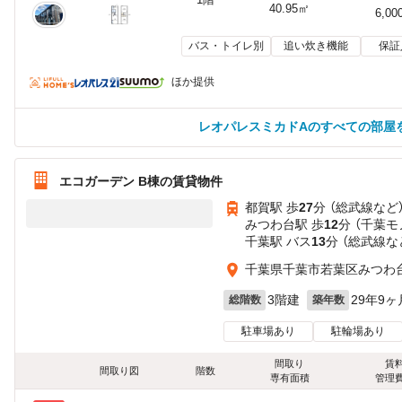
40.95㎡
6,00
バス・トイレ別
追い炊き機能
保証
ほか提供
レオパレスミカドAのすべての部屋
エコガーデン B棟の賃貸物件
都賀駅 歩
27
分 （総武線
など
みつわ台駅 歩
12
分 （千葉モ
千葉駅 バス
13
分 （総武線
な
千葉県千葉市若葉区みつわ
3階建
29年9ヶ
総階数
築年数
駐車場あり
駐輪場あり
間取り
賃
間取り図
階数
専有面積
管理