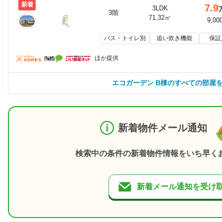
新着
7.9
3LDK
3階
71.32㎡
9,00
バス・トイレ別
追い炊き機能
保証
ほか提供
エコガーデン B棟のすべての部屋
新着物件メール通知
検索中の条件の新着物件情報をいち早く
新着メール通知を受け