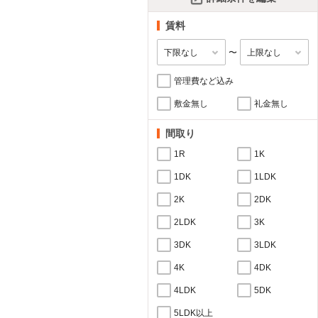
賃料
〜
管理費など込み
敷金無し
礼金無し
間取り
1R
1K
1DK
1LDK
2K
2DK
2LDK
3K
3DK
3LDK
4K
4DK
4LDK
5DK
5LDK以上