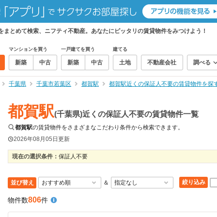
件をまとめて検索、ニフティ不動産。あなたにピッタリの賃貸物件をみつけよう！
マンションを買う
一戸建てを買う
建てる
新築
中古
新築
中古
土地
不動産会社
調べる
千葉県
千葉市若葉区
都賀駅
都賀駅近くの保証人不要の賃貸物件を探
都賀駅
(千葉県)近くの保証人不要の賃貸物件一覧
都賀駅
の賃貸物件をさまざまなこだわり条件から検索できます。
2026年08月05日
更新
現在の選択条件：
保証人不要
絞り込み
並び替え
＆
806
物件数
件