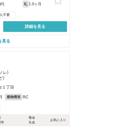
1.0ヶ月
0円
礼
人不要
詳細を見る
を見る
）
ノレ）
ど
）
台１丁目
月
RC
建物構造
料
敷金
お気に入り
費等
礼金