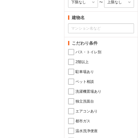
〜
建物名
こだわり条件
バス・トイレ別
2階以上
駐車場あり
ペット相談
洗濯機置場あり
独立洗面台
エアコンあり
都市ガス
温水洗浄便座