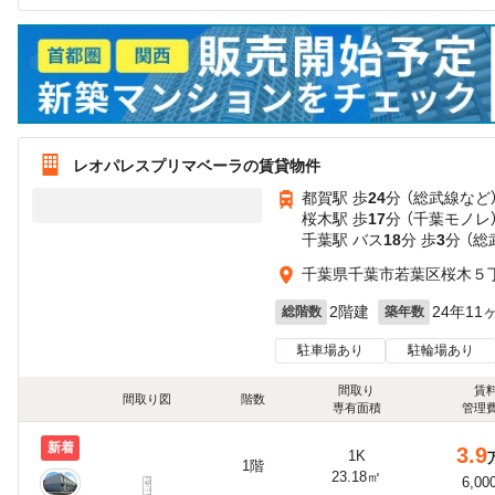
レオパレスプリマベーラの賃貸物件
都賀駅 歩
24
分 （総武線
など
桜木駅 歩
17
分 （千葉モノレ
千葉駅 バス
18
分 歩
3
分 （総
千葉県千葉市若葉区桜木５
2階建
24年11
総階数
築年数
駐車場あり
駐輪場あり
間取り
賃
間取り図
階数
専有面積
管理
新着
3.9
1K
1階
23.18㎡
6,00