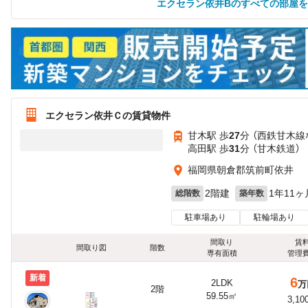
エクセラン依井Bのすべての部屋
エクセラン依井Ｃの賃貸物件
甘木駅 歩
27
分 （西鉄甘木線
高田駅 歩
31
分 （甘木鉄道）
福岡県朝倉郡筑前町依井
2階建
1年11ヶ
総階数
築年数
駐車場あり
駐輪場あり
間取り
賃
間取り図
階数
専有面積
管理
新着
6
2LDK
万
2階
59.55㎡
3,10