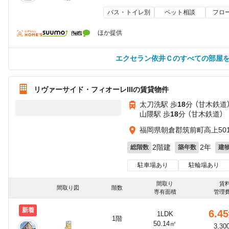
バス・トイレ別
ペット相談
フロ
ほか提供
エクセラン依井Ｃのすべての部屋
リヴァーサイド・フィオーレIIIの賃貸物件
太刀洗駅 歩
18
分 （甘木鉄道
山隈駅 歩
18
分 （甘木鉄道）
福岡県朝倉郡筑前町高上501
2階建
2年
総階数
築年数
建
駐車場あり
駐輪場あり
間取り
賃
間取り図
階数
専有面積
管理
新着
6.45
1LDK
1階
50.14㎡
3,30