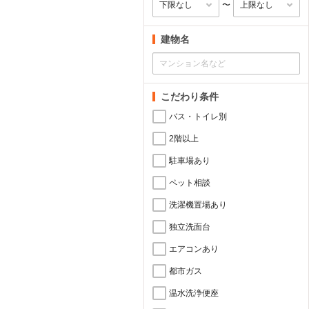
〜
建物名
こだわり条件
バス・トイレ別
2階以上
駐車場あり
ペット相談
洗濯機置場あり
独立洗面台
エアコンあり
都市ガス
温水洗浄便座