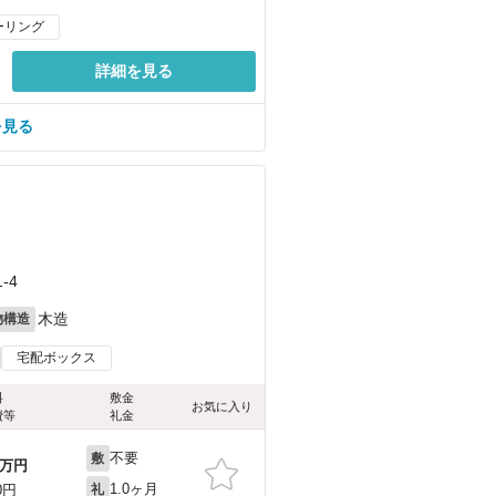
ーリング
詳細を見る
を見る
）
-4
木造
物構造
宅配ボックス
料
敷金
お気に入り
費等
礼金
不要
敷
万円
1.0ヶ月
0円
礼