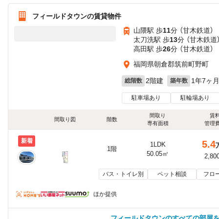
フィールドタウンの賃貸物件
山隈駅 歩
11
分 （甘木鉄道）
太刀洗駅 歩
13
分 （甘木鉄道
高田駅 歩
26
分 （甘木鉄道）
福岡県朝倉郡筑前町野町
2階建
1年7ヶ
総階数
築年数
駐車場あり
駐輪場あり
間取り
賃
間取り図
階数
専有面積
管理
新着
5.4
1LDK
1階
50.05㎡
2,80
バス・トイレ別
ペット相談
フロ
ほか提供
フィールドタウンのすべての部屋