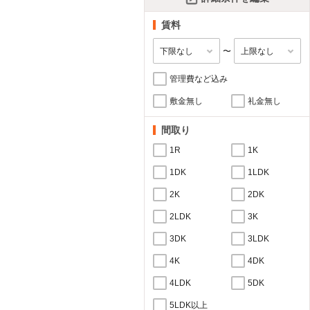
賃料
〜
管理費など込み
敷金無し
礼金無し
間取り
1R
1K
1DK
1LDK
2K
2DK
2LDK
3K
3DK
3LDK
4K
4DK
4LDK
5DK
5LDK以上