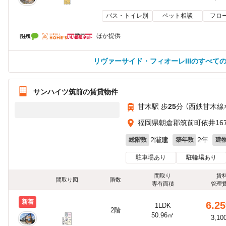
バス・トイレ別
ペット相談
フロ
ほか提供
リヴァーサイド・フィオーレIIIのすべて
サンハイツ筑前の賃貸物件
甘木駅 歩
25
分 （西鉄甘木線
福岡県朝倉郡筑前町依井167
2階建
2年
総階数
築年数
建
駐車場あり
駐輪場あり
間取り
賃
間取り図
階数
専有面積
管理
新着
6.25
1LDK
2階
50.96㎡
3,10