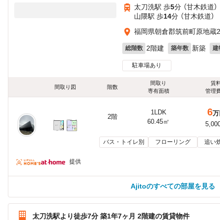
太刀洗駅 歩
5
分 （甘木鉄道）
山隈駅 歩
14
分 （甘木鉄道）
福岡県朝倉郡筑前町原地蔵22
2階建
新築
総階数
築年数
建
駐車場あり
間取り
賃
間取り図
階数
専有面積
管理
6
1LDK
万
2階
60.45㎡
5,00
バス・トイレ別
フローリング
追い
提供
Ajitoのすべての部屋を見る
太刀洗駅より徒歩7分 築1年7ヶ月 2階建の賃貸物件