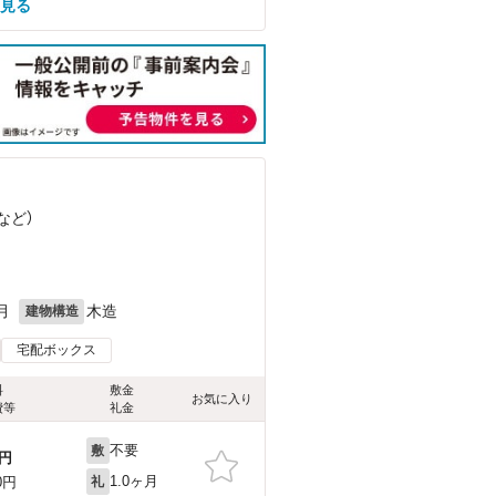
を見る
など
）
月
木造
建物構造
宅配ボックス
料
敷金
お気に入り
費等
礼金
不要
敷
円
1.0ヶ月
0円
礼