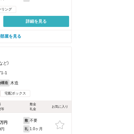
ーリング
詳細を見る
の部屋を見る
など
）
1-1
木造
物構造
宅配ボックス
料
敷金
お気に入り
費等
礼金
不要
敷
万円
1.0ヶ月
0円
礼