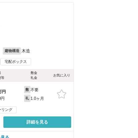
）
月
木造
建物構造
宅配ボックス
料
敷金
お気に入り
費等
礼金
不要
敷
万円
1.0ヶ月
0円
礼
ーリング
詳細を見る
を見る