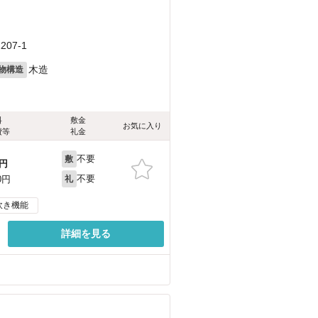
07-1
木造
物構造
料
敷金
お気に入り
費等
礼金
不要
敷
円
不要
0円
礼
炊き機能
詳細を見る