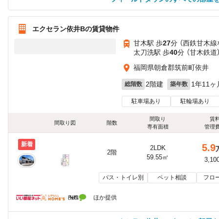
エクセラン依井Bの賃貸物件
甘木駅 歩
27
分 （西鉄甘木線
太刀洗駅 歩
40
分 （甘木鉄道
福岡県朝倉郡筑前町依井
2階建
1年11ヶ
総階数
築年数
駐車場あり
駐輪場あり
間取り
賃
間取り図
階数
専有面積
管理
新着
5.9
2LDK
2階
59.55㎡
3,10
バス・トイレ別
ペット相談
フロ
ほか提供