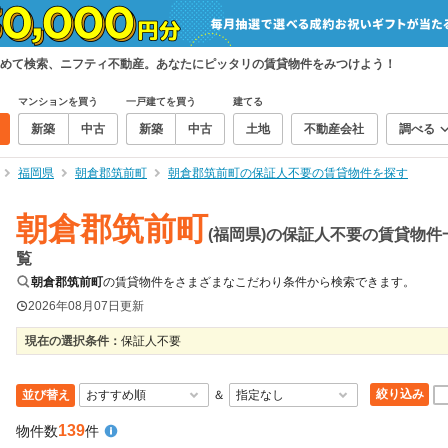
めて検索、ニフティ不動産。あなたにピッタリの賃貸物件をみつけよう！
マンションを買う
一戸建てを買う
建てる
新築
中古
新築
中古
土地
不動産会社
調べる
福岡県
朝倉郡筑前町
朝倉郡筑前町の保証人不要の賃貸物件を探す
朝倉郡筑前町
(福岡県)の保証人不要の賃貸物件
覧
朝倉郡筑前町
の賃貸物件をさまざまなこだわり条件から検索できます。
2026年08月07日
更新
現在の選択条件：
保証人不要
絞り込み
並び替え
＆
139
物件数
件