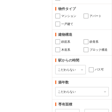
物件タイプ
マンション
アパート
一戸建て
建物構造
鉄筋系
鉄骨系
木造系
ブロック構造
駅からの時間
バス可
築年数
専有面積