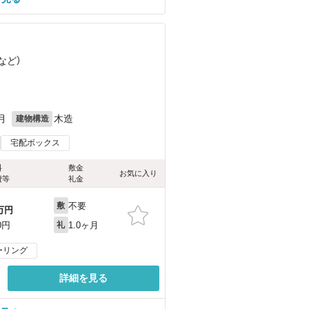
など
）
）
月
木造
建物構造
宅配ボックス
料
敷金
お気に入り
費等
礼金
不要
敷
万円
1.0ヶ月
0円
礼
ーリング
詳細を見る