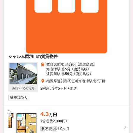
シャルム岡垣IIIの賃貸物件
教育大前駅 歩
69
分 （鹿児島線）
海老津駅 歩
5
分 （鹿児島線）
遠賀川駅 歩
59
分 （鹿児島線）
福岡県遠賀郡岡垣町海老津駅南3丁目
2階建 / 3年5ヶ月 / 木造
すべての写真
駐車場あり
4.3
万円
（管理費2,000円）
不要
1.0ヶ月
敷
礼