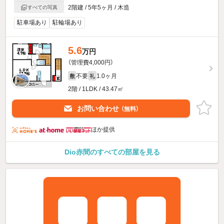
2階建 / 5年5ヶ月 / 木造
すべての写真
駐車場あり
駐輪場あり
5.6
万円
（管理費4,000円）
不要
1.0ヶ月
敷
礼
2階 / 1LDK / 43.47㎡
お問い合わせ
（無料）
ほか提供
Dio赤間のすべての部屋を見る