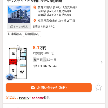
サウスサイドビル自由ヶ丘の賃貸物件
教育大前駅 歩
26
分 （鹿児島線）
赤間駅 歩
20
分 （鹿児島線）
東郷駅 歩
66
分 （鹿児島線）
福岡県宗像市自由ヶ丘２丁目
5階建 / 新築 / RC
すべての写真
駐車場あり
駐輪場あり
8.1
万円
（管理費5,000円）
不要
2.0ヶ月
敷
礼
5階 / 2LDK / 53.4㎡
お問い合わせ
（無料）
提供