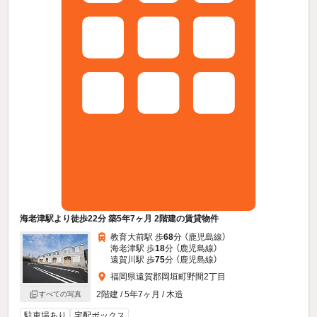
海老津駅より徒歩22分 築5年7ヶ月 2階建の賃貸物件
教育大前駅 歩
68
分 （鹿児島線）
海老津駅 歩
18
分 （鹿児島線）
遠賀川駅 歩
75
分 （鹿児島線）
福岡県遠賀郡岡垣町野間2丁目
2階建 / 5年7ヶ月 / 木造
すべての写真
駐車場あり
宅配ボックス