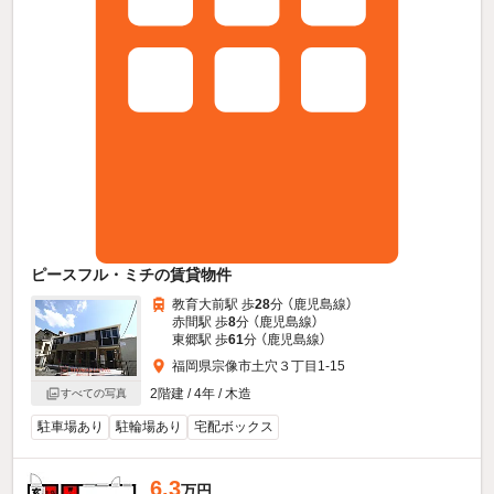
ピースフル・ミチの賃貸物件
教育大前駅 歩
28
分 （鹿児島線）
赤間駅 歩
8
分 （鹿児島線）
東郷駅 歩
61
分 （鹿児島線）
福岡県宗像市土穴３丁目1-15
2階建 / 4年 / 木造
すべての写真
駐車場あり
駐輪場あり
宅配ボックス
6.3
万円