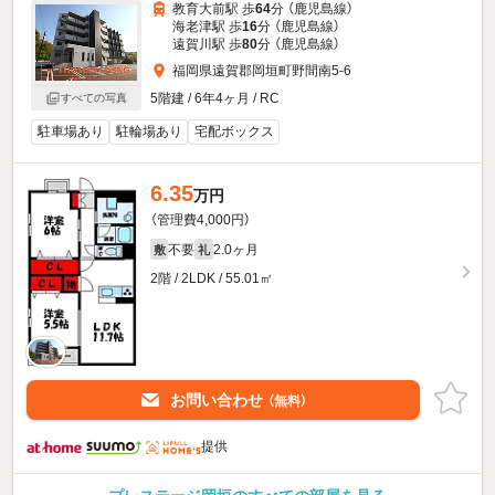
教育大前駅 歩
64
分 （鹿児島線）
海老津駅 歩
16
分 （鹿児島線）
遠賀川駅 歩
80
分 （鹿児島線）
福岡県遠賀郡岡垣町野間南5-6
5階建 / 6年4ヶ月 / RC
すべての写真
駐車場あり
駐輪場あり
宅配ボックス
6.35
万円
（管理費4,000円）
不要
2.0ヶ月
敷
礼
2階 / 2LDK / 55.01㎡
お問い合わせ
（無料）
提供