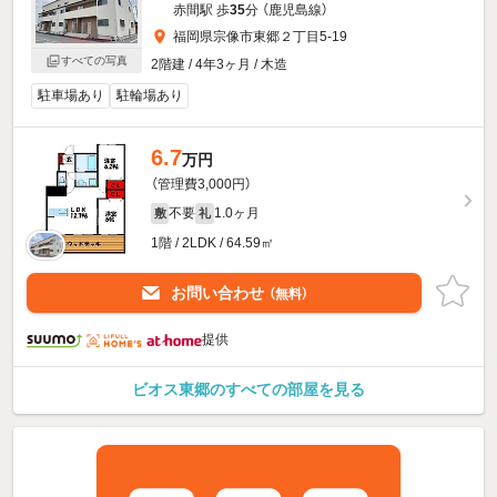
赤間駅 歩
35
分 （鹿児島線）
福岡県宗像市東郷２丁目5-19
すべての写真
2階建 / 4年3ヶ月 / 木造
駐車場あり
駐輪場あり
6.7
万円
（管理費3,000円）
不要
1.0ヶ月
敷
礼
1階 / 2LDK / 64.59㎡
お問い合わせ
（無料）
提供
ビオス東郷のすべての部屋を見る