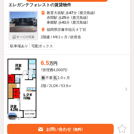
エレガンテフォレストの賃貸物件
教育大前駅 歩
47
分 （鹿児島線）
赤間駅 歩
25
分 （鹿児島線）
東郷駅 歩
41
分 （鹿児島線）
福岡県宗像市稲元４丁目
2階建 / 4年1ヶ月 / 鉄骨造
すべての写真
駐車場あり
宅配ボックス
6.5
万円
（管理費4,000円）
不要
1.0ヶ月
敷
礼
2階 / 2LDK / 53.8㎡
お問い合わせ
（無料）