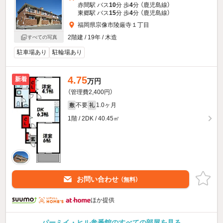
赤間駅 バス
10
分 歩
4
分 （鹿児島線）
東郷駅 バス
15
分 歩
4
分 （鹿児島線）
福岡県宗像市陵厳寺１丁目
2階建 / 19年 / 木造
すべての写真
駐車場あり
駐輪場あり
4.75
新着
万円
（管理費2,400円）
不要
1.0ヶ月
敷
礼
1階 / 2DK / 40.45㎡
お問い合わせ
（無料）
ほか提供
パーミイ・ヒル参番館のすべての部屋を見る