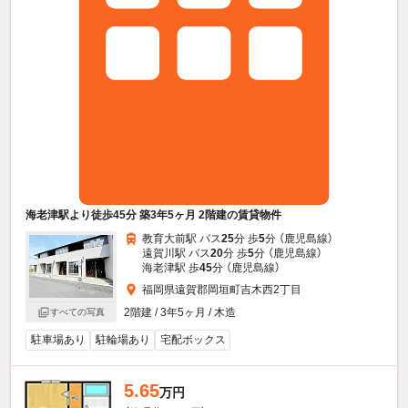
海老津駅より徒歩45分 築3年5ヶ月 2階建の賃貸物件
教育大前駅 バス
25
分 歩
5
分 （鹿児島線）
遠賀川駅 バス
20
分 歩
5
分 （鹿児島線）
海老津駅 歩
45
分 （鹿児島線）
福岡県遠賀郡岡垣町吉木西2丁目
2階建 / 3年5ヶ月 / 木造
すべての写真
駐車場あり
駐輪場あり
宅配ボックス
5.65
万円