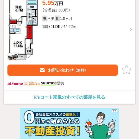
5.95
万円
（管理費2,300円）
不要
1.0ヶ月
敷
礼
1階 / 1LDK / 44.22㎡
お問い合わせ
（無料）
提供
k’sコート宗像のすべての部屋を見る