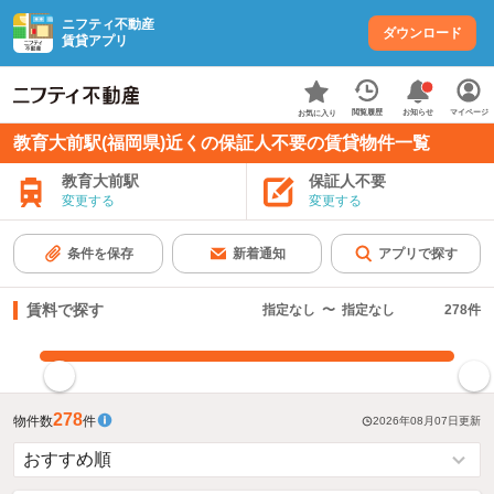
ニフティ不動産
ダウンロード
賃貸アプリ
お知らせ
閲覧履歴
マイページ
お気に入り
教育大前駅(福岡県)近くの保証人不要の賃貸物件一覧
教育大前駅
保証人不要
変更する
変更する
条件を保存
新着通知
アプリで探す
賃料で探す
指定なし
〜
指定なし
278
件
指定した賃料で絞り込む
278
物件数
件
2026年08月07日
更新