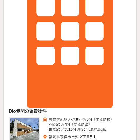
Dio赤間の賃貸物件
教育大前駅 バス
8
分 歩
5
分 （鹿児島線）
赤間駅 歩
4
分 （鹿児島線）
東郷駅 バス
15
分 歩
5
分 （鹿児島線）
福岡県宗像市土穴２丁目5-1