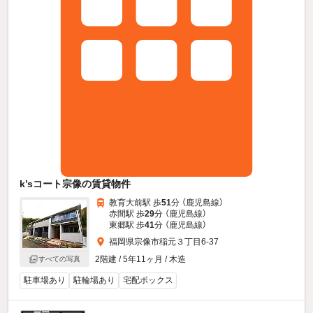
k’sコート宗像の賃貸物件
教育大前駅 歩
51
分 （鹿児島線）
赤間駅 歩
29
分 （鹿児島線）
東郷駅 歩
41
分 （鹿児島線）
福岡県宗像市稲元３丁目6-37
2階建 / 5年11ヶ月 / 木造
すべての写真
駐車場あり
駐輪場あり
宅配ボックス