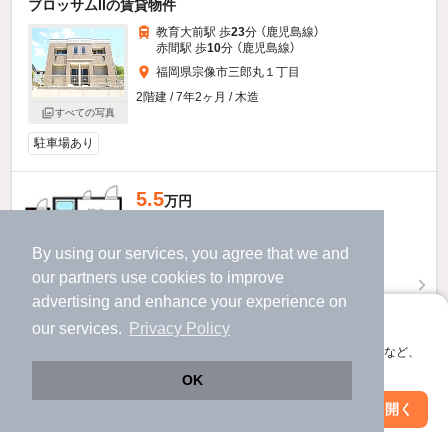
ブロッサムIIの賃貸物件
教育大前駅 歩
23
分 （鹿児島線）
赤間駅 歩
10
分 （鹿児島線）
福岡県宗像市三郎丸１丁目
2階建 / 7年2ヶ月 / 木造
すべての写真
駐車場あり
5.5
万円
（管理費3,500円）
1.0ヶ月
不要
敷
礼
By using our services, you agree that we and
2階 / 1LDK / 41.87㎡
our
partners
use cookies to improve
advertising and enhance your experience on
アプリに切り替えて、サクサクお部屋探し
our services.
Privacy Policy
会員登録なしですぐ使える。マップ検索やお気に入り保存など、
アプリ限定の便利な機能が使えます！
OK
Web版で続行
アプリを開く
駅・沿線を変更
絞り込み条件を変更
お問い合わせ
（無料）