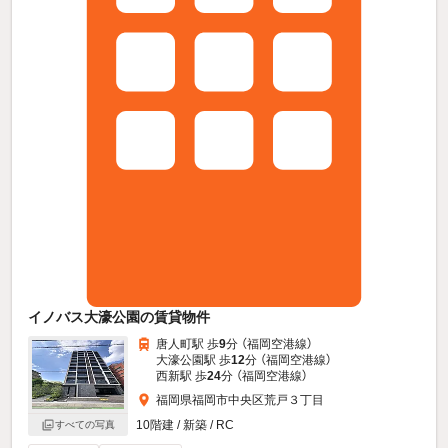
イノバス大濠公園の賃貸物件
唐人町駅 歩
9
分 （福岡空港線）
大濠公園駅 歩
12
分 （福岡空港線）
西新駅 歩
24
分 （福岡空港線）
福岡県福岡市中央区荒戸３丁目
10階建 / 新築 / RC
すべての写真