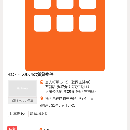
セントラルJ4の賃貸物件
唐人町駅 歩
9
分 （福岡空港線）
西新駅 歩
17
分 （福岡空港線）
大濠公園駅 歩
20
分 （福岡空港線）
福岡県福岡市中央区地行４丁目
すべての写真
7階建 / 31年5ヶ月 / RC
駐車場あり
駐輪場あり
新着