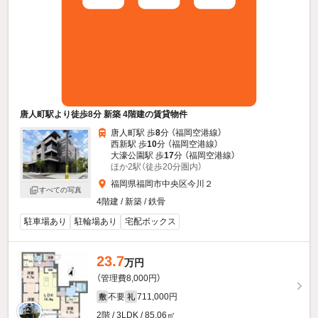
唐人町駅より徒歩8分 新築 4階建の賃貸物件
唐人町駅 歩
8
分 （福岡空港線）
西新駅 歩
10
分 （福岡空港線）
大濠公園駅 歩
17
分 （福岡空港線）
ほか2駅（徒歩20分圏内）
福岡県福岡市中央区今川２
すべての写真
4階建 / 新築 / 鉄骨
駐車場あり
駐輪場あり
宅配ボックス
23.7
万円
（管理費8,000円）
不要
711,000円
敷
礼
2階 / 3LDK / 85.06㎡