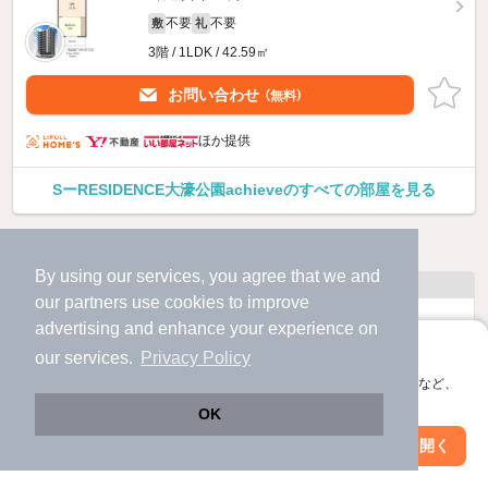
不要
不要
敷
礼
3階 / 1LDK / 42.59㎡
お問い合わせ
（無料）
ほか提供
SーRESIDENCE大濠公園achieveのすべての部屋を見る
他の人はこんな条件で絞り込んでいます！
By using our services, you agree that we and
人気のこだわり条件
our
partners
use cookies to improve
バス・トイレ別
2階以上
advertising and enhance your experience on
アプリに切り替えて、サクサクお部屋探し
our services.
Privacy Policy
駐車場あり
ペット相談
会員登録なしですぐ使える。マップ検索やお気に入り保存など、
アプリ限定の便利な機能が使えます！
OK
洗濯機置場あり
独立洗面台
Web版で続行
アプリを開く
駅・沿線を変更
絞り込み条件を変更
エアコンあり
都市ガス