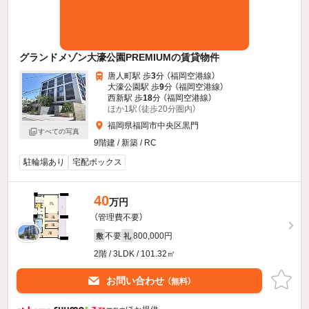
グランドメゾン大濠公園PREMIUMの賃貸物件
唐人町駅 歩
3
分 （福岡空港線）
大濠公園駅 歩
9
分 （福岡空港線）
西新駅 歩
18
分 （福岡空港線）
ほか1駅（徒歩20分圏内）
福岡県福岡市中央区黒門
すべての写真
9階建 / 新築 / RC
駐輪場あり
宅配ボックス
40
万円
（管理費不要）
不要
800,000円
敷
礼
2階 / 3LDK / 101.32㎡
お問い合わせ
（無料）