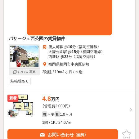
パサージュ西公園の賃貸物件
唐人町駅 歩
10
分 （福岡空港線）
大濠公園駅 歩
15
分 （福岡空港線）
西新駅 歩
23
分 （福岡空港線）
福岡県福岡市中央区伊崎
2階建 / 19年1ヶ月 / 木造
すべての写真
駐輪場あり
4.8
新着
万円
（管理費2,000円）
不要
1.0ヶ月
敷
礼
1階 / 1K / 24.67㎡
お問い合わせ
（無料）