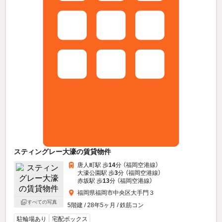
スティングレー大濠の賃貸物件
唐人町駅 歩
14
分 （福岡空港線）
大濠公園駅 歩
3
分 （福岡空港線）
赤坂駅 歩
13
分 （福岡空港線）
福岡県福岡市中央区大手門３
すべての写真
5階建 / 28年5ヶ月 / 鉄筋コン
駐輪場あり
宅配ボックス