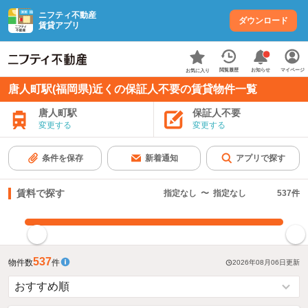
ニフティ不動産
ダウンロード
賃貸アプリ
お知らせ
閲覧履歴
マイページ
お気に入り
唐人町駅(福岡県)近くの保証人不要の賃貸物件一覧
唐人町駅
保証人不要
変更する
変更する
条件を保存
新着通知
アプリで探す
賃料で探す
指定なし
〜
指定なし
537
件
指定した賃料で絞り込む
537
物件数
件
2026年08月06日
更新