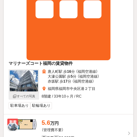
マリナーズコート福岡の賃貸物件
唐人町駅 歩
16
分 （福岡空港線）
大濠公園駅 歩
5
分 （福岡空港線）
赤坂駅 歩
17
分 （福岡空港線）
福岡県福岡市中央区港２丁目
8階建 / 33年10ヶ月 / RC
すべての写真
駐車場あり
駐輪場あり
5.6
新着
万円
（管理費不要）