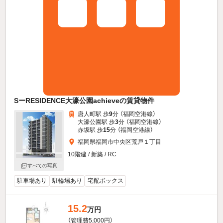
SーRESIDENCE大濠公園achieveの賃貸物件
唐人町駅 歩
9
分 （福岡空港線）
大濠公園駅 歩
3
分 （福岡空港線）
赤坂駅 歩
15
分 （福岡空港線）
福岡県福岡市中央区荒戸１丁目
10階建 / 新築 / RC
すべての写真
駐車場あり
駐輪場あり
宅配ボックス
15.2
万円
（管理費5,000円）