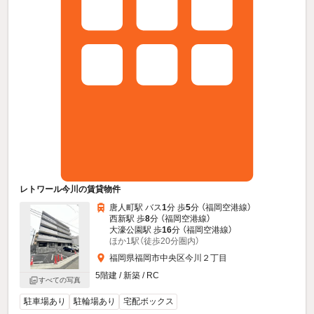
レトワール今川の賃貸物件
唐人町駅 バス
1
分 歩
5
分 （福岡空港線）
西新駅 歩
8
分 （福岡空港線）
大濠公園駅 歩
16
分 （福岡空港線）
ほか1駅（徒歩20分圏内）
福岡県福岡市中央区今川２丁目
5階建 / 新築 / RC
すべての写真
駐車場あり
駐輪場あり
宅配ボックス