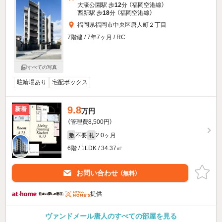
大濠公園駅 歩
12
分 （福岡空港線）
西新駅 歩
18
分 （福岡空港線）
福岡県福岡市中央区唐人町２丁目
7階建 / 7年7ヶ月 / RC
すべての写真
駐輪場あり
宅配ボックス
9.8
新着
万円
（管理費8,500円）
不要
2.0ヶ月
敷
礼
6階 / 1LDK / 34.37㎡
お問い合わせ
（無料）
提供
ヴァンドメール唐人のすべての部屋を見る