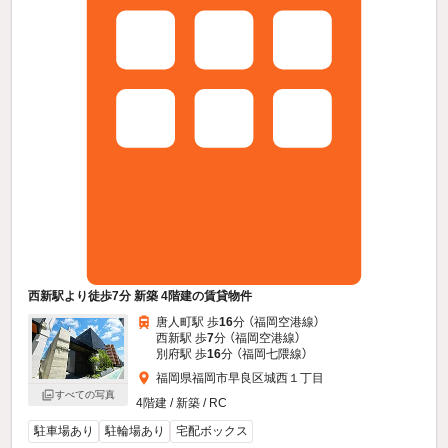
西新駅より徒歩7分 新築 4階建の賃貸物件
唐人町駅 歩
16
分 （福岡空港線）
西新駅 歩
7
分 （福岡空港線）
別府駅 歩
16
分 （福岡七隈線）
福岡県福岡市早良区城西１丁目
すべての写真
4階建 / 新築 / RC
駐車場あり
駐輪場あり
宅配ボックス