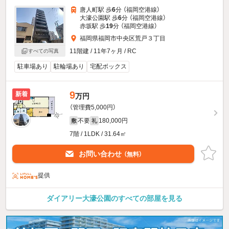
唐人町駅 歩
6
分 （福岡空港線）
大濠公園駅 歩
6
分 （福岡空港線）
赤坂駅 歩
19
分 （福岡空港線）
福岡県福岡市中央区荒戸３丁目
11階建 / 11年7ヶ月 / RC
すべての写真
駐車場あり
駐輪場あり
宅配ボックス
9
新着
万円
（管理費5,000円）
不要
180,000円
敷
礼
7階 / 1LDK / 31.64㎡
お問い合わせ
（無料）
提供
ダイアリー大濠公園のすべての部屋を見る