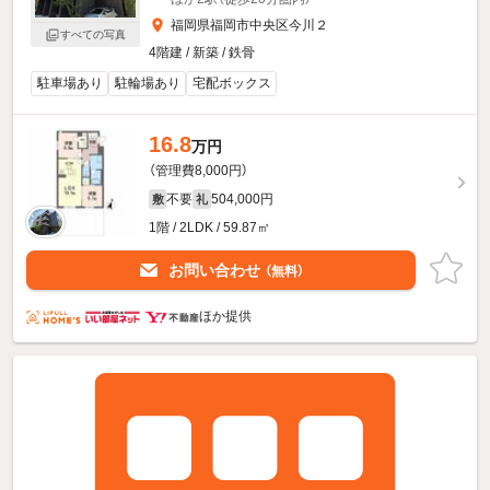
福岡県福岡市中央区今川２
すべての写真
4階建 / 新築 / 鉄骨
駐車場あり
駐輪場あり
宅配ボックス
16.8
万円
（管理費8,000円）
不要
504,000円
敷
礼
1階 / 2LDK / 59.87㎡
お問い合わせ
（無料）
ほか提供