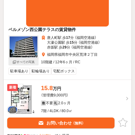
ベルメゾン西公園テラスの賃貸物件
唐人町駅 歩
17
分 （福岡空港線）
大濠公園駅 歩
15
分 （福岡空港線）
赤坂駅 歩
29
分 （福岡空港線）
福岡県福岡市中央区荒津２丁目
10階建 / 12年6ヶ月 / RC
すべての写真
駐車場あり
駐輪場あり
宅配ボックス
15.8
新着
万円
（管理費9,000円）
不要
2.0ヶ月
敷
礼
7階 / 4LDK / 80.0㎡
お問い合わせ
（無料）