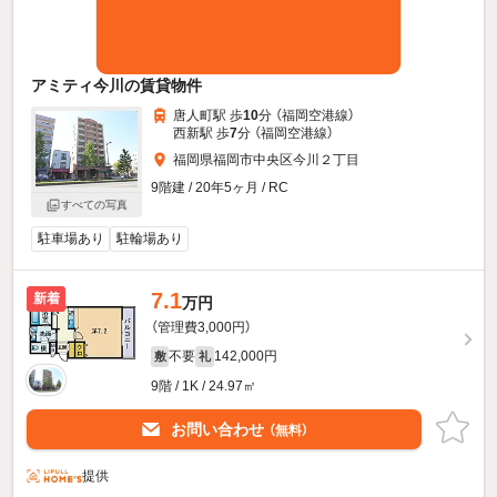
アミティ今川の賃貸物件
唐人町駅 歩
10
分 （福岡空港線）
西新駅 歩
7
分 （福岡空港線）
福岡県福岡市中央区今川２丁目
9階建 / 20年5ヶ月 / RC
すべての写真
駐車場あり
駐輪場あり
7.1
新着
万円
（管理費3,000円）
不要
142,000円
敷
礼
9階 / 1K / 24.97㎡
お問い合わせ
（無料）
提供