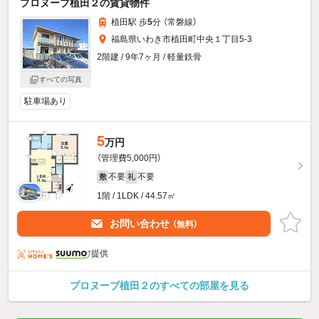
プロヌーブ植田２の賃貸物件
植田駅 歩
5
分 （常磐線）
福島県いわき市植田町中央１丁目5-3
2階建 / 9年7ヶ月 / 軽量鉄骨
すべての写真
駐車場あり
5
万円
（管理費5,000円）
不要
不要
敷
礼
1階 / 1LDK / 44.57㎡
お問い合わせ
（無料）
提供
プロヌーブ植田２のすべての部屋を見る