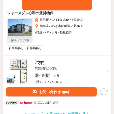
シャーメゾン心和の賃貸物件
植田駅 バス
11
分 歩
6
分 （常磐線）
福島県いわき市錦町鵜ノ巣36-4
2階建 / 9年7ヶ月 / 軽量鉄骨
すべての写真
駐車場あり
駐輪場あり
7
万円
（管理費5,000円）
不要
1.0ヶ月
敷
礼
2階 / 2LDK / 58.81㎡
お問い合わせ
（無料）
ほか提供