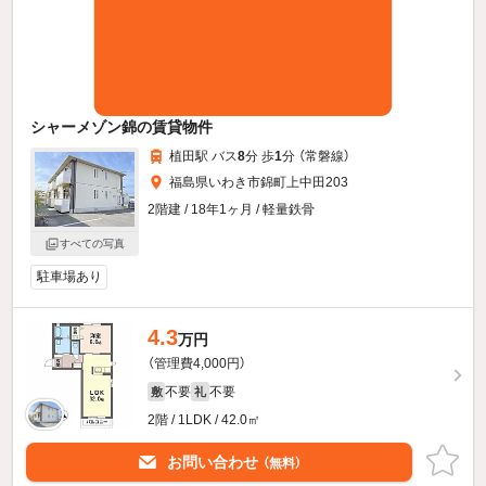
シャーメゾン錦の賃貸物件
植田駅 バス
8
分 歩
1
分 （常磐線）
福島県いわき市錦町上中田203
2階建 / 18年1ヶ月 / 軽量鉄骨
すべての写真
駐車場あり
4.3
万円
（管理費4,000円）
不要
不要
敷
礼
2階 / 1LDK / 42.0㎡
お問い合わせ
（無料）