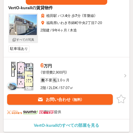
VertO-kuraIIの賃貸物件
植田駅 バス
4
分 歩
7
分 （常磐線）
福島県いわき市錦町中央2丁目7-20
2階建 / 9年4ヶ月 / 木造
すべての写真
駐車場あり
6
万円
（管理費2,900円）
不要
1.0ヶ月
敷
礼
2階 / 2LDK / 57.07㎡
お問い合わせ
（無料）
提供
VertO-kuraIIのすべての部屋を見る