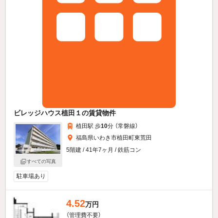
ビレッジハウス植田１の賃貸物件
植田駅 歩
10
分 （常磐線）
福島県いわき市植田町東荒田
5階建 / 41年7ヶ月 / 鉄筋コン
すべての写真
駐車場あり
4.52
万円
（管理費不要）