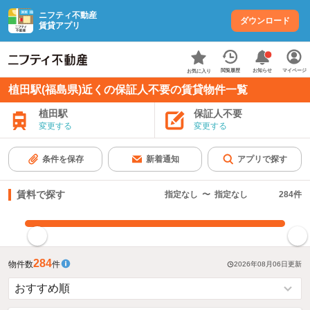
ニフティ不動産
ダウンロード
賃貸アプリ
お知らせ
閲覧履歴
マイページ
お気に入り
植田駅(福島県)近くの保証人不要の賃貸物件一覧
植田駅
保証人不要
変更する
変更する
条件を保存
新着通知
アプリで探す
賃料で探す
指定なし
〜
指定なし
284
件
指定した賃料で絞り込む
284
物件数
件
2026年08月06日
更新