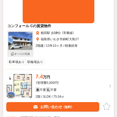
コンフォール Cの賃貸物件
植田駅 歩
19
分 （常磐線）
福島県いわき市錦町大島27
2階建 / 13年10ヶ月 / 軽量鉄骨
すべての写真
駐車場あり
駐輪場あり
7.4
万円
（管理費5,000円）
不要
不要
敷
礼
2階 / 3LDK / 75.04㎡
お問い合わせ
（無料）