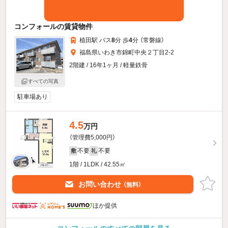
コンフォールの賃貸物件
植田駅 バス
8
分 歩
4
分 （常磐線）
福島県いわき市錦町中央２丁目2-2
2階建 / 16年1ヶ月 / 軽量鉄骨
すべての写真
駐車場あり
4.5
万円
（管理費5,000円）
不要
不要
敷
礼
1階 / 1LDK / 42.55㎡
お問い合わせ
（無料）
ほか提供