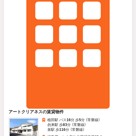
アートクリアネスの賃貸物件
植田駅 バス
16
分 歩
5
分 （常磐線）
勿来駅 歩
83
分 （常磐線）
泉駅 歩
116
分 （常磐線）