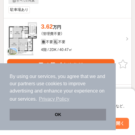
すべての写真
駐車場あり
3.62
万円
（管理費不要）
不要
不要
敷
礼
4階 / 2DK / 40.47㎡
お問い合わせ
（無料）
By using our services, you agree that we and
提供
our
partners
use cookies to improve
advertising and enhance your experience on
3.64
万円
アプリに切り替えて、サクサクお部屋探し
our services.
Privacy Policy
（管理費不要）
会員登録なしですぐ使える。マップ検索やお気に入り保存など、
不要
不要
敷
礼
アプリ限定の便利な機能が使えます！
OK
1階 / 2DK / 40.47㎡
Web版で続行
アプリを開く
駅・沿線を変更
絞り込み条件を変更
お問い合わせ
（無料）