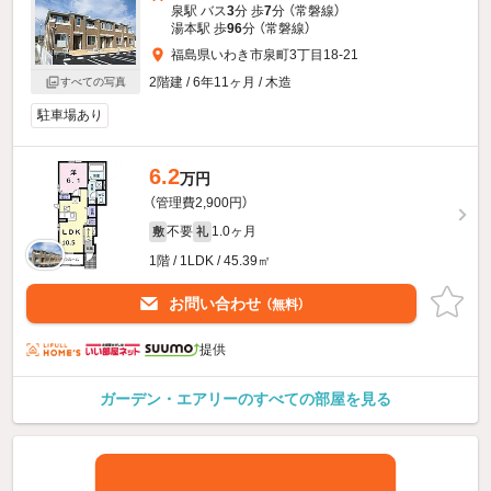
泉駅 バス
3
分 歩
7
分 （常磐線）
湯本駅 歩
96
分 （常磐線）
福島県いわき市泉町3丁目18-21
2階建 / 6年11ヶ月 / 木造
すべての写真
駐車場あり
6.2
万円
（管理費2,900円）
不要
1.0ヶ月
敷
礼
1階 / 1LDK / 45.39㎡
お問い合わせ
（無料）
提供
ガーデン・エアリーのすべての部屋を見る