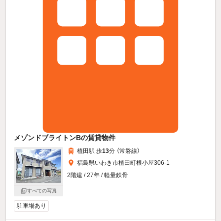
メゾンドブライトンBの賃貸物件
植田駅 歩
13
分 （常磐線）
福島県いわき市植田町根小屋306-1
2階建 / 27年 / 軽量鉄骨
すべての写真
駐車場あり