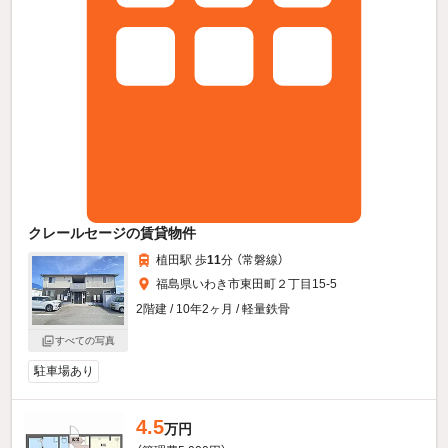
クレールセージの賃貸物件
植田駅 歩
11
分 （常磐線）
福島県いわき市東田町２丁目15-5
2階建 / 10年2ヶ月 / 軽量鉄骨
すべての写真
駐車場あり
4.5
万円