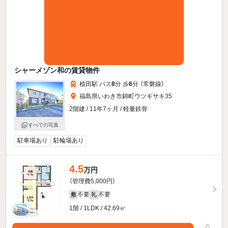
シャーメゾン和の賃貸物件
植田駅 バス
8
分 歩
6
分 （常磐線）
福島県いわき市錦町ウツギサキ35
2階建 / 11年7ヶ月 / 軽量鉄骨
すべての写真
駐車場あり
駐輪場あり
4.5
万円
（管理費5,000円）
不要
不要
敷
礼
1階 / 1LDK / 42.69㎡