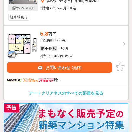
福島県いわき市仁井田町寺前25-1
2階建 / 7年9ヶ月 / 木造
すべての写真
駐車場あり
5.8
万円
（管理費2,900円）
不要
1.0ヶ月
敷
礼
2階 / 2LDK / 60.69㎡
お問い合わせ
（無料）
提供
アートクリアネスのすべての部屋を見る