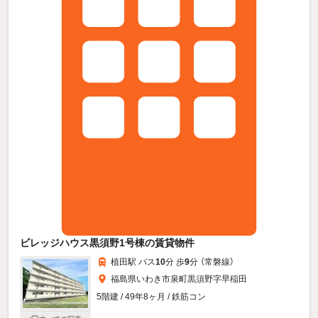
ビレッジハウス黒須野1号棟の賃貸物件
植田駅 バス
10
分 歩
9
分 （常磐線）
福島県いわき市泉町黒須野字早稲田
5階建 / 49年8ヶ月 / 鉄筋コン