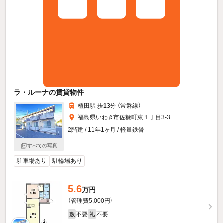
ラ・ルーナの賃貸物件
植田駅 歩
13
分 （常磐線）
福島県いわき市佐糠町東１丁目3-3
2階建 / 11年1ヶ月 / 軽量鉄骨
すべての写真
駐車場あり
駐輪場あり
5.6
万円
（管理費5,000円）
不要
不要
敷
礼