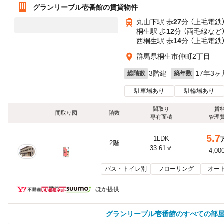
グランリーブル壱番館の賃貸物件
丸山下駅 歩
27
分 （上毛電鉄
桐生駅 歩
12
分 （両毛線
など
西桐生駅 歩
14
分 （上毛電鉄
群馬県桐生市仲町2丁目
3階建
17年3ヶ
総階数
築年数
駐車場あり
駐輪場あり
間取り
賃
間取り図
階数
専有面積
管理
5.7
1LDK
2階
33.61㎡
4,00
バス・トイレ別
フローリング
オー
ほか提供
グランリーブル壱番館のすべての部