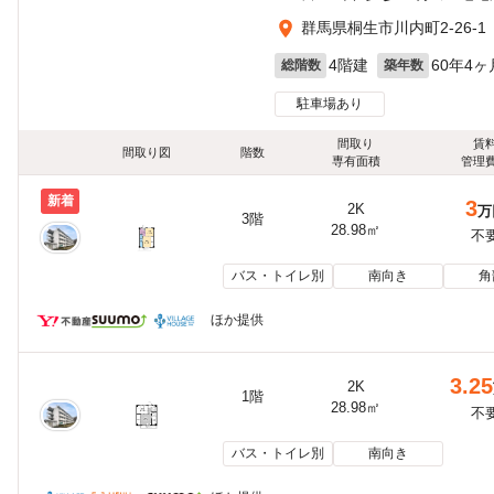
群馬県桐生市川内町2-26-1
4階建
60年4ヶ
総階数
築年数
駐車場あり
間取り
賃
間取り図
階数
専有面積
管理
新着
3
2K
万
3階
28.98㎡
不
バス・トイレ別
南向き
角
ほか提供
3.25
2K
1階
28.98㎡
不
バス・トイレ別
南向き