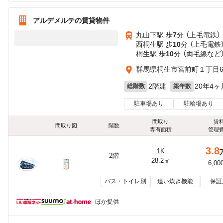
アルデメルテの賃貸物件
丸山下駅 歩
7
分 （上毛電鉄）
西桐生駅 歩
10
分 （上毛電鉄
桐生駅 歩
10
分 （両毛線
など
群馬県桐生市宮前町１丁目6-
2階建
20年4ヶ
総階数
築年数
駐車場あり
駐輪場あり
間取り
賃
間取り図
階数
専有面積
管理
3.8
1K
2階
28.2㎡
6,00
バス・トイレ別
追い炊き機能
保証
ほか提供