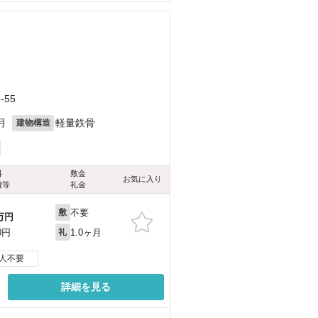
）
）
55
月
軽量鉄骨
建物構造
料
敷金
お気に入り
費等
礼金
不要
敷
万円
1.0ヶ月
0円
礼
人不要
詳細を見る