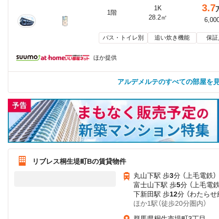
3.7
1K
1階
28.2㎡
6,00
バス・トイレ別
追い炊き機能
保証
ほか提供
アルデメルテのすべての部屋を
リブレス桐生堤町Bの賃貸物件
丸山下駅 歩
3
分 （上毛電鉄）
富士山下駅 歩
5
分 （上毛電鉄
下新田駅 歩
12
分 （わたらせ
ほか1駅（徒歩20分圏内）
群馬県桐生市堤町3丁目