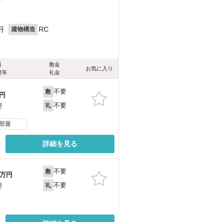
月
RC
建物構造
料
敷金
お気に入り
費等
礼金
不要
敷
円
不要
要
礼
部屋
詳細を見る
不要
敷
万円
不要
要
礼