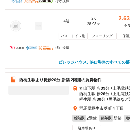
ほか提供
2.63
2K
4階
28.98㎡
不
バス・トイレ別
フローリング
保証
ほか提供
ビレッジハウス川内1号棟のすべての
西桐生駅より徒歩26分 新築 2階建の賃貸物件
丸山下駅 歩
39
分 （上毛電鉄
西桐生駅 歩
26
分 （上毛電鉄
桐生駅 歩
30
分 （両毛線
など
群馬県桐生市菱町４丁目
2階建
新築
総階数
築年数
建
駐車場あり