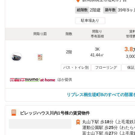
2階建
39年9ヶ
総階数
築年数
駐車場あり
間取り
賃
間取り図
階数
専有面積
管理
3.8
3K
2階
41.44㎡
3,00
バス・トイレ別
フローリング
保証
ほか提供
リブレス桐生堤町Bのすべての部屋
ビレッジハウス川内1号棟の賃貸物件
丸山下駅 歩
18
分 （上毛電鉄
運動公園駅 歩
25
分 （わたら
富士山下駅 歩
27
分 （上毛電