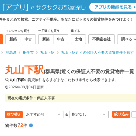
物件をまとめて検索、ニフティ不動産。あなたにピッタリの賃貸物件をみつけよう！
マンションを買う
一戸建てを買う
建てる
新築
中古
新築
中古
土地
不動産会社
調べる
群馬県
桐生市
丸山下駅
丸山下駅近くの保証人不要の賃貸物件を探す
丸山下駅
(群馬県)近くの保証人不要の賃貸物件一覧
丸山下駅
の賃貸物件をさまざまなこだわり条件から検索できます。
2026年08月04日
更新
現在の選択条件：
保証人不要
絞り込み
並び替え
＆
72
物件数
件