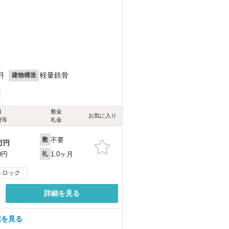
）
）
）
月
軽量鉄骨
建物構造
料
敷金
お気に入り
費等
礼金
不要
敷
万円
1.0ヶ月
0円
礼
トロック
詳細を見る
屋を見る