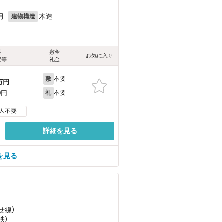
月
木造
建物構造
料
敷金
お気に入り
費等
礼金
不要
敷
万円
不要
0円
礼
人不要
詳細を見る
を見る
）
せ線）
鉄）