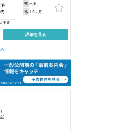
不要
敷
万円
1.0ヶ月
0円
礼
人不要
詳細を見る
見る
）
線）