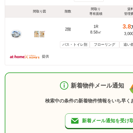
間取り
賃
間取り図
階数
専有面積
管理
3.8
1R
2階
8.58㎡
3,00
バス・トイレ別
フローリング
追い
提供
新着物件メール通知
検索中の条件の新着物件情報をいち早く
新着メール通知を受け