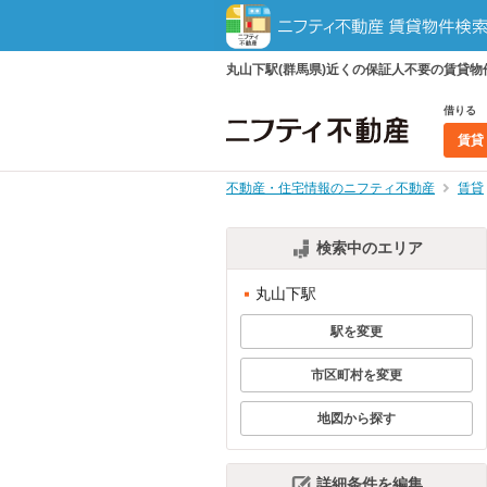
丸山下駅(群馬県)近くの保証人不要の賃貸
借りる
賃貸
不動産・住宅情報のニフティ不動産
賃貸
検索中のエリア
丸山下駅
駅を変更
市区町村を変更
地図から探す
詳細条件を編集