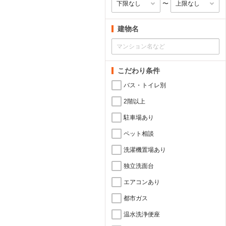
〜
建物名
こだわり条件
バス・トイレ別
2階以上
駐車場あり
ペット相談
洗濯機置場あり
独立洗面台
エアコンあり
都市ガス
温水洗浄便座