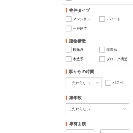
物件タイプ
マンション
アパート
一戸建て
建物構造
鉄筋系
鉄骨系
木造系
ブロック構造
駅からの時間
バス可
築年数
専有面積