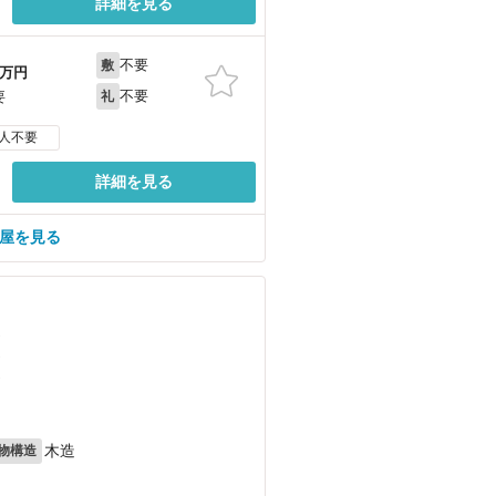
詳細を見る
不要
敷
万円
不要
要
礼
人不要
詳細を見る
部屋を見る
）
）
）
木造
物構造