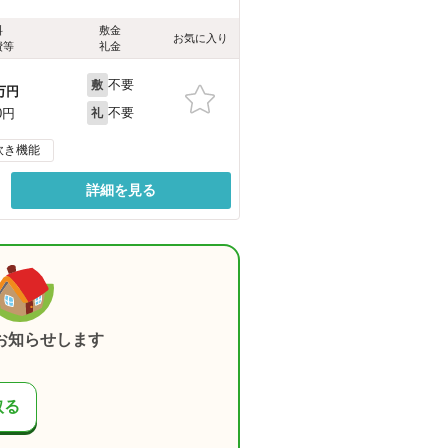
料
敷金
お気に入り
費等
礼金
不要
敷
万円
不要
0円
礼
炊き機能
詳細を見る
お知らせします
取る