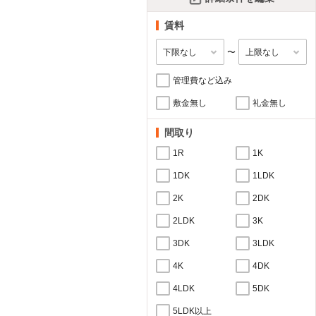
賃料
〜
管理費など込み
敷金無し
礼金無し
間取り
1R
1K
1DK
1LDK
2K
2DK
2LDK
3K
3DK
3LDK
4K
4DK
4LDK
5DK
5LDK以上