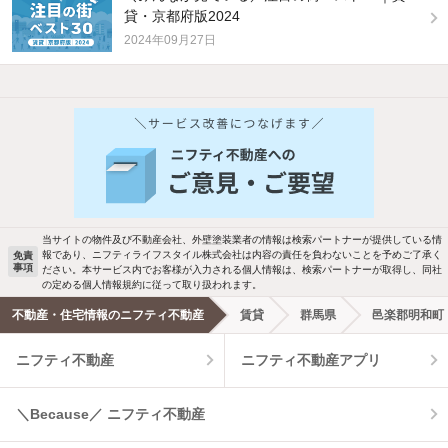
貸・京都府版2024
2024年09月27日
他の人はこんな条件で絞り込んでいます！
人気のこだわり条件
バス・トイレ別
2階以上
駐車場あり
ペット相談
当サイトの物件及び不動産会社、外壁塗装業者の情報は検索パートナーが提供している情
報であり、ニフティライフスタイル株式会社は内容の責任を負わないことを予めご了承く
免責
事項
ださい。本サービス内でお客様が入力される個人情報は、検索パートナーが取得し、同社
洗濯機置場あり
独立洗面台
の定める個人情報規約に従って取り扱われます。
不動産・住宅情報のニフティ不動産
賃貸
群馬県
邑楽郡明和町
エアコンあり
都市ガス
ニフティ不動産
ニフティ不動産アプリ
温水洗浄便座
オートロック
＼Because／ ニフティ不動産
コンロ2口以上
追焚き機能