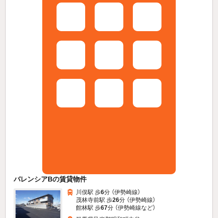
バレンシアBの賃貸物件
川俣駅 歩
6
分 （伊勢崎線）
茂林寺前駅 歩
26
分 （伊勢崎線）
館林駅 歩
67
分 （伊勢崎線
など
）