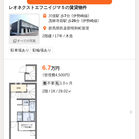
レオネクストエフニイジマ５の賃貸物件
川俣駅 歩
7
分 （伊勢崎線）
茂林寺前駅 歩
26
分 （伊勢崎線）
群馬県邑楽郡明和町新里
2階建 / 17年 / 木造
すべての写真
駐車場あり
駐輪場あり
6.7
万円
（管理費4,500円）
不要
1.0ヶ月
敷
礼
2階 / 1K / 28.02㎡