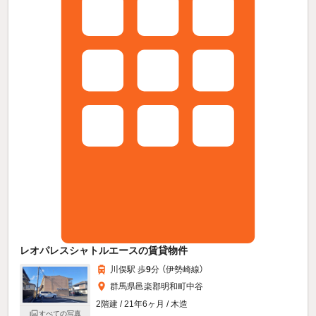
レオパレスシャトルエースの賃貸物件
川俣駅 歩
9
分 （伊勢崎線）
群馬県邑楽郡明和町中谷
2階建 / 21年6ヶ月 / 木造
すべての写真