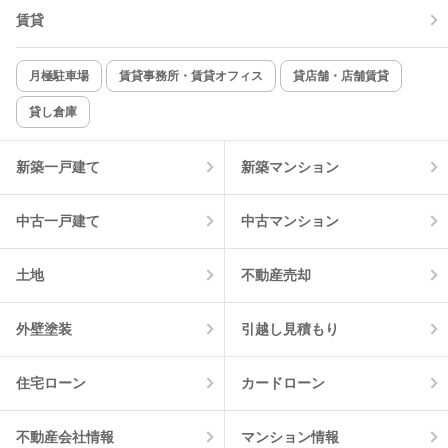
賃貸
TV付インターホン
角部屋
新着のみ
インターネット無料
月極駐車場
賃貸事務所・賃貸オフィス
貸店舗・店舗賃貸
貸し倉庫
該当件数:
物件一覧に反映
12
件
新築一戸建て
新築マンション
中古一戸建て
中古マンション
土地
不動産売却
外壁塗装
引越し見積もり
住宅ローン
カードローン
不動産会社情報
マンション情報