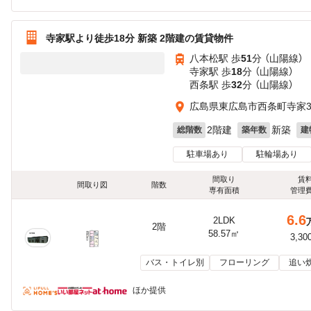
寺家駅より徒歩18分 新築 2階建の賃貸物件
八本松駅 歩
51
分 （山陽線）
寺家駅 歩
18
分 （山陽線）
西条駅 歩
32
分 （山陽線）
広島県東広島市西条町寺家31
2階建
新築
総階数
築年数
建
駐車場あり
駐輪場あり
間取り
賃
間取り図
階数
専有面積
管理
6.6
2LDK
2階
58.57㎡
3,30
バス・トイレ別
フローリング
追い
ほか提供