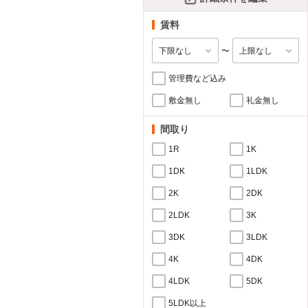
賃料
〜
管理費など込み
敷金無し
礼金無し
間取り
1R
1K
1DK
1LDK
2K
2DK
2LDK
3K
3DK
3LDK
4K
4DK
4LDK
5DK
5LDK以上