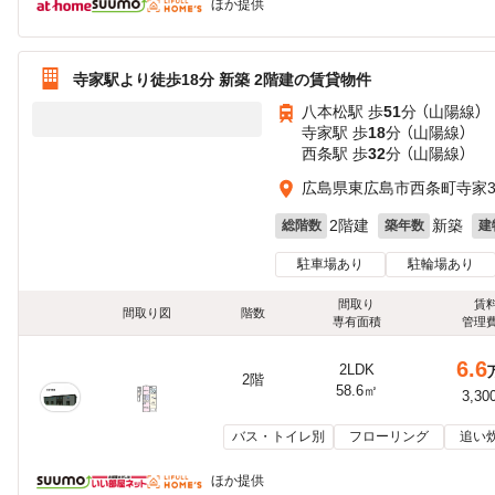
ほか提供
寺家駅より徒歩18分 新築 2階建の賃貸物件
八本松駅 歩
51
分 （山陽線）
寺家駅 歩
18
分 （山陽線）
西条駅 歩
32
分 （山陽線）
広島県東広島市西条町寺家31
2階建
新築
総階数
築年数
建
駐車場あり
駐輪場あり
間取り
賃
間取り図
階数
専有面積
管理
6.6
2LDK
2階
58.6㎡
3,30
バス・トイレ別
フローリング
追い
ほか提供