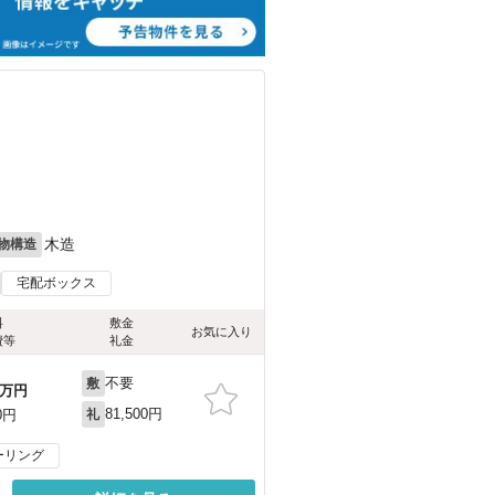
木造
物構造
宅配ボックス
料
敷金
お気に入り
費等
礼金
不要
敷
万円
81,500円
0円
礼
ーリング