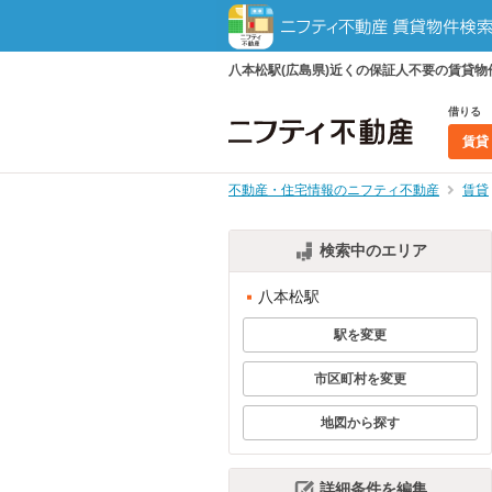
八本松駅(広島県)近くの保証人不要の賃貸
借りる
賃貸
不動産・住宅情報のニフティ不動産
賃貸
検索中のエリア
八本松駅
駅を変更
市区町村を変更
地図から探す
詳細条件を編集