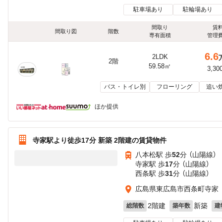
駐車場あり
駐輪場あり
間取り
賃
間取り図
階数
専有面積
管理
6.6
2LDK
2階
59.58㎡
3,30
バス・トイレ別
フローリング
追い
ほか提供
寺家駅より徒歩17分 新築 2階建の賃貸物件
八本松駅 歩
52
分 （山陽線）
寺家駅 歩
17
分 （山陽線）
西条駅 歩
31
分 （山陽線）
広島県東広島市西条町寺家
2階建
新築
総階数
築年数
建