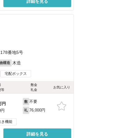
詳細を見る
78番地5号
木造
物構造
宅配ボックス
料
敷金
お気に入り
費等
礼金
不要
敷
万円
76,000円
0円
礼
炊き機能
詳細を見る