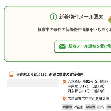
新着物件メール通知
検索中の条件の新着物件情報をいち早く
新着メール通知を受け
寺家駅より徒歩17分 新築 2階建の賃貸物件
八本松駅 歩
52
分 （山陽線）
寺家駅 歩
17
分 （山陽線）
西条駅 歩
31
分 （山陽線）
広島県東広島市西条町寺家
2階建
新築
総階数
築年数
建