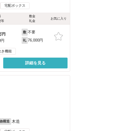
宅配ボックス
料
敷金
お気に入り
費等
礼金
不要
敷
万円
76,000円
0円
礼
炊き機能
詳細を見る
木造
物構造