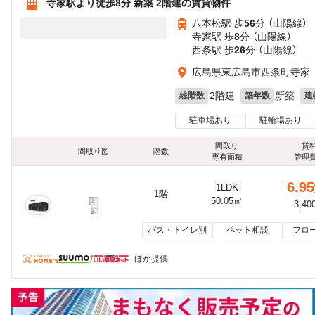
寺家駅より徒歩8分 新築 2階建の賃貸物件
八本松駅 歩
56
分 （山陽線）
寺家駅 歩
8
分 （山陽線）
西条駅 歩
26
分 （山陽線）
広島県東広島市西条町寺家
2階建
新築
総階数
築年数
建
駐車場あり
駐輪場あり
間取り
賃
間取り図
階数
専有面積
管理
6.95
1LDK
1階
50.05㎡
3,40
バス・トイレ別
ペット相談
フロ
ほか提供