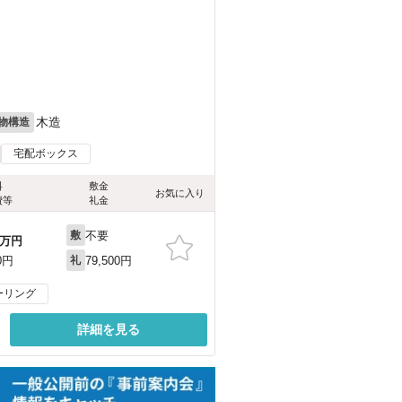
木造
物構造
宅配ボックス
料
敷金
お気に入り
費等
礼金
不要
敷
万円
79,500円
0円
礼
ーリング
詳細を見る