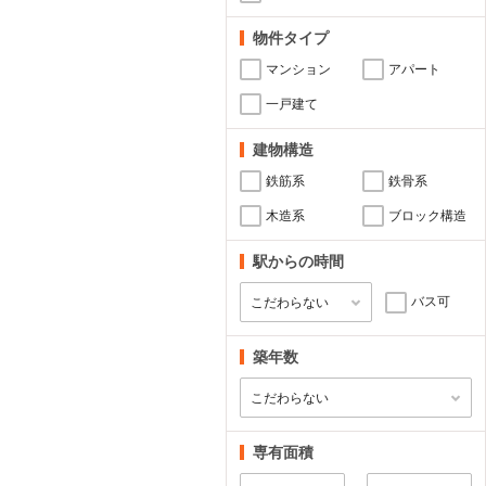
物件タイプ
マンション
アパート
一戸建て
建物構造
鉄筋系
鉄骨系
木造系
ブロック構造
駅からの時間
バス可
築年数
専有面積