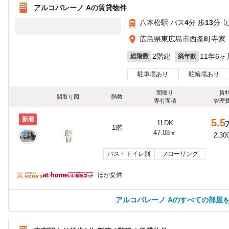
アルコバレーノ Aの賃貸物件
八本松駅 バス
4
分 歩
13
分 
広島県東広島市西条町寺家
2階建
11年6ヶ
総階数
築年数
駐車場あり
駐輪場あり
間取り
賃
間取り図
階数
専有面積
管理
新着
5.5
1LDK
1階
47.08㎡
2,30
バス・トイレ別
フローリング
ほか提供
アルコバレーノ Aのすべての部屋