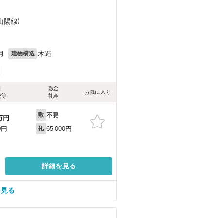
（山陽線）
月
木造
建物構造
料
敷金
お気に入り
費等
礼金
不要
敷
万円
65,000円
0円
礼
詳細を見る
を見る