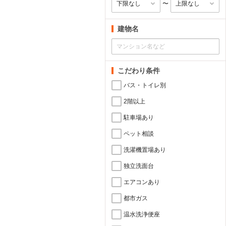
〜
建物名
こだわり条件
バス・トイレ別
2階以上
駐車場あり
ペット相談
洗濯機置場あり
独立洗面台
エアコンあり
都市ガス
温水洗浄便座