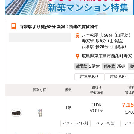
寺家駅より徒歩8分 新築 2階建の賃貸物件
八本松駅 歩
56
分 （山陽線）
寺家駅 歩
8
分 （山陽線）
西条駅 歩
26
分 （山陽線）
広島県東広島市西条町寺家
2階建
新築
総階数
築年数
建
駐車場あり
駐輪場あり
間取り
賃
間取り図
階数
専有面積
管理
7.15
1LDK
1階
50.01㎡
3,40
バス・トイレ別
ペット相談
フロ