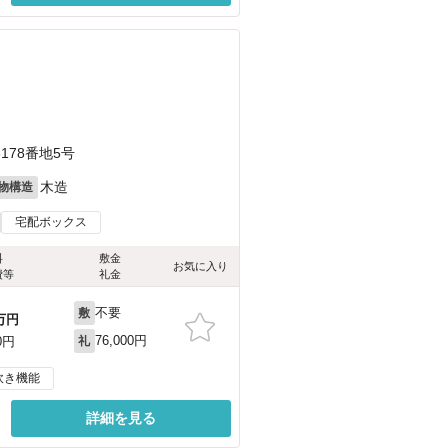
78番地5号
木造
物構造
宅配ボックス
料
敷金
お気に入り
費等
礼金
不要
敷
万円
76,000円
0円
礼
炊き機能
詳細を見る