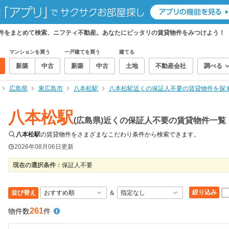
物件をまとめて検索、ニフティ不動産。あなたにピッタリの賃貸物件をみつけよう！
マンションを買う
一戸建てを買う
建てる
新築
中古
新築
中古
土地
不動産会社
調べる
広島県
東広島市
八本松駅
八本松駅近くの保証人不要の賃貸物件を探
八本松駅
(広島県)近くの保証人不要の賃貸物件一覧
八本松駅
の賃貸物件をさまざまなこだわり条件から検索できます。
2026年08月06日
更新
現在の選択条件：
保証人不要
絞り込み
並び替え
＆
261
物件数
件