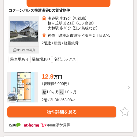
コクーンパレス横濱瀬谷Dの賃貸物件
瀬谷駅 歩
19
分 （相鉄線）
桜ヶ丘駅 歩
23
分 （江ノ島線）
大和駅 歩
30
分 （江ノ島線
など
）
神奈川県横浜市瀬谷区橋戸２丁目37-5
2階建 / 新築 / 軽量鉄骨
すべての写真
駐車場あり
駐輪場あり
宅配ボックス
12.9
万円
（管理費6,000円）
1.0ヶ月
1.0ヶ月
敷
礼
2階 / 2LDK / 68.08㎡
物件詳細を見る
ほか提供