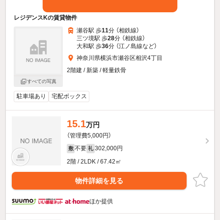
レジデンスKの賃貸物件
瀬谷駅 歩
11
分 （相鉄線）
三ツ境駅 歩
28
分 （相鉄線）
大和駅 歩
36
分 （江ノ島線
など
）
神奈川県横浜市瀬谷区相沢4丁目
2階建 / 新築 / 軽量鉄骨
すべての写真
駐車場あり
宅配ボックス
15.1
万円
（管理費5,000円）
不要
302,000円
敷
礼
2階 / 2LDK / 67.42㎡
物件詳細を見る
ほか提供