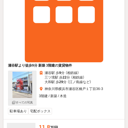
瀬谷駅より徒歩9分 新築 3階建の賃貸物件
瀬谷駅 歩
9
分 （相鉄線）
三ツ境駅 歩
22
分 （相鉄線）
大和駅 歩
29
分 （江ノ島線
など
）
神奈川県横浜市瀬谷区橋戸１丁目36-3
3階建 / 新築 / 木造
すべての写真
駐車場あり
宅配ボックス
11.8
万円