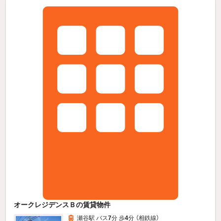
オークレジデンスＢの賃貸物件
瀬谷駅 バス
7
分 歩
4
分 （相鉄線）