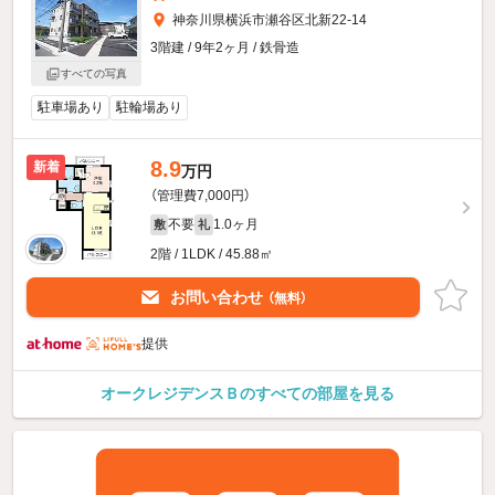
神奈川県横浜市瀬谷区北新22-14
3階建 / 9年2ヶ月 / 鉄骨造
すべての写真
駐車場あり
駐輪場あり
8.9
新着
万円
（管理費7,000円）
不要
1.0ヶ月
敷
礼
2階 / 1LDK / 45.88㎡
お問い合わせ
（無料）
提供
オークレジデンスＢのすべての部屋を見る