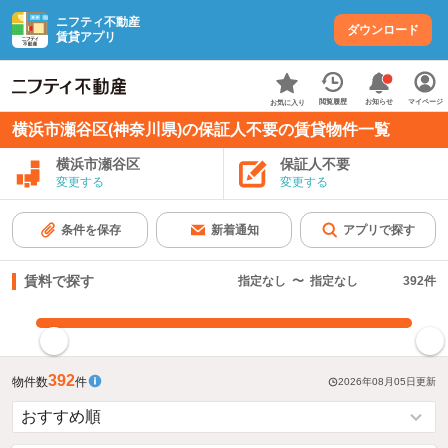
ニフティ不動産
ダウンロード
賃貸アプリ
お知らせ
閲覧履歴
マイページ
お気に入り
横浜市瀬谷区(神奈川県)の保証人不要の賃貸物件一覧
横浜市瀬谷区
保証人不要
変更する
変更する
条件を保存
新着通知
アプリで探す
賃料で探す
指定なし
〜
指定なし
392
件
指定した賃料で絞り込む
392
物件数
件
2026年08月05日
更新