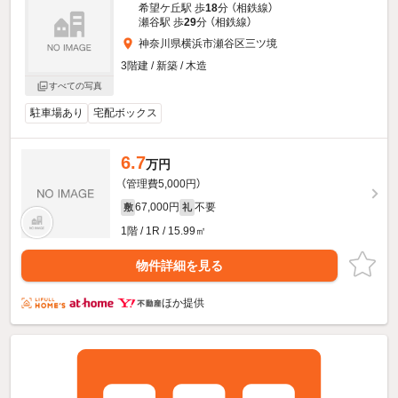
希望ケ丘駅 歩
18
分 （相鉄線）
瀬谷駅 歩
29
分 （相鉄線）
神奈川県横浜市瀬谷区三ツ境
3階建 / 新築 / 木造
すべての写真
駐車場あり
宅配ボックス
6.7
万円
（管理費5,000円）
67,000円
不要
敷
礼
1階 / 1R / 15.99㎡
物件詳細を見る
ほか提供