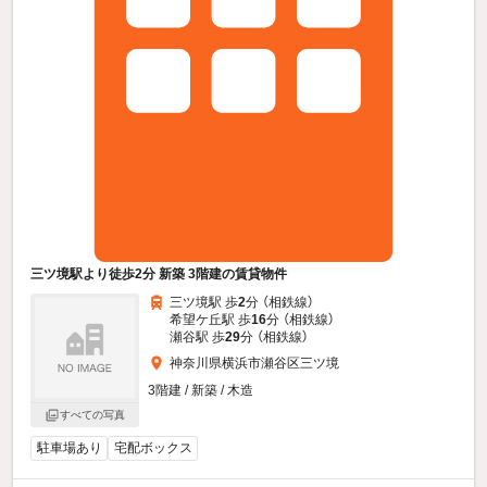
三ツ境駅より徒歩2分 新築 3階建の賃貸物件
三ツ境駅 歩
2
分 （相鉄線）
希望ケ丘駅 歩
16
分 （相鉄線）
瀬谷駅 歩
29
分 （相鉄線）
神奈川県横浜市瀬谷区三ツ境
3階建 / 新築 / 木造
すべての写真
駐車場あり
宅配ボックス