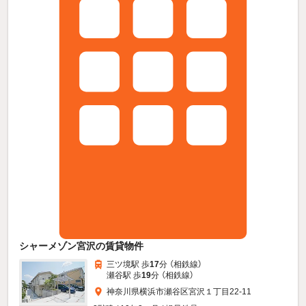
シャーメゾン宮沢の賃貸物件
三ツ境駅 歩
17
分 （相鉄線）
瀬谷駅 歩
19
分 （相鉄線）
神奈川県横浜市瀬谷区宮沢１丁目22-11