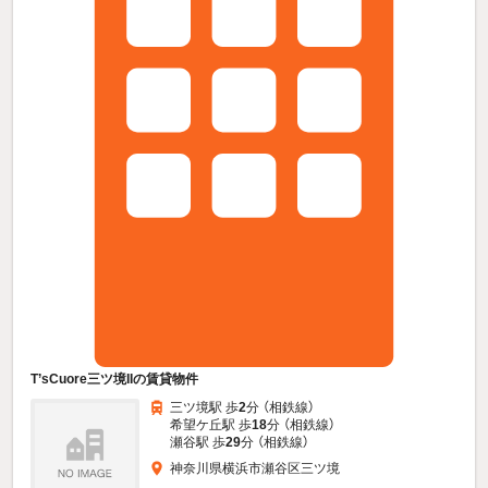
T’sCuore三ツ境IIの賃貸物件
三ツ境駅 歩
2
分 （相鉄線）
希望ケ丘駅 歩
18
分 （相鉄線）
瀬谷駅 歩
29
分 （相鉄線）
神奈川県横浜市瀬谷区三ツ境