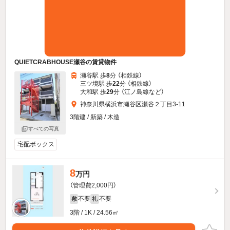
QUIETCRABHOUSE瀬谷の賃貸物件
瀬谷駅 歩
8
分 （相鉄線）
三ツ境駅 歩
22
分 （相鉄線）
大和駅 歩
29
分 （江ノ島線
など
）
神奈川県横浜市瀬谷区瀬谷２丁目3-11
3階建 / 新築 / 木造
すべての写真
宅配ボックス
8
万円
（管理費2,000円）
不要
不要
敷
礼
3階 / 1K / 24.56㎡