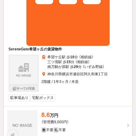
SereneGate希望ヶ丘の賃貸物件
希望ケ丘駅 歩
10
分 （相鉄線）
三ツ境駅 歩
15
分 （相鉄線）
南万騎が原駅 歩
29
分 （いずみ野線）
神奈川県横浜市瀬谷区阿久和東1丁目
2階建 / 1年3ヶ月 / 木造
すべての写真
駐車場あり
宅配ボックス
8.6
万円
（管理費9,000円）
不要
不要
敷
礼