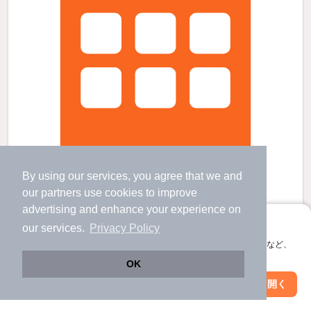
By using our services, you agree that we and
our
partners
use cookies to improve
advertising and enhance your experience on
ミツキョートランジットの賃貸物件
アプリに切り替えて、サクサクお部屋探し
our services.
Privacy Policy
三ツ境駅 歩
2
分 （相鉄線）
希望ケ丘駅 歩
20
分 （相鉄線）
会員登録なしですぐ使える。マップ検索やお気に入り保存など、
瀬谷駅 歩
30
分 （相鉄線）
アプリ限定の便利な機能が使えます！
OK
神奈川県横浜市瀬谷区三ツ境17-3
Web版で続行
アプリを開く
3階建 / 1年11ヶ月 / 木造
市区町村を変更
絞り込み条件を変更