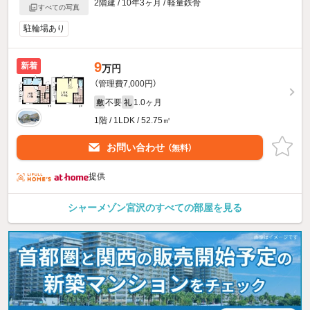
2階建 / 10年3ヶ月 / 軽量鉄骨
すべての写真
駐輪場あり
9
新着
万円
（管理費7,000円）
不要
1.0ヶ月
敷
礼
1階 / 1LDK / 52.75㎡
お問い合わせ
（無料）
提供
シャーメゾン宮沢のすべての部屋を見る