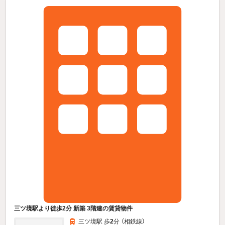
三ツ境駅より徒歩2分 新築 3階建の賃貸物件
三ツ境駅 歩
2
分 （相鉄線）