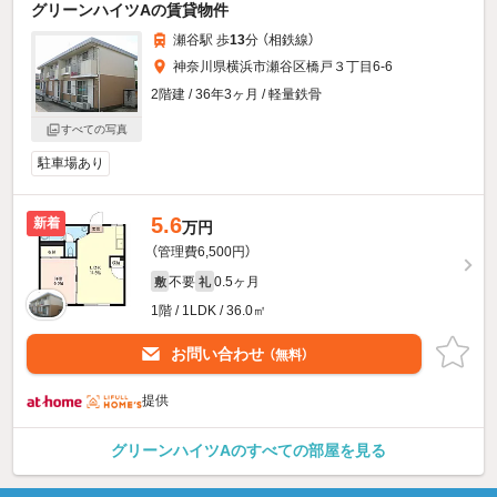
グリーンハイツAの賃貸物件
瀬谷駅 歩
13
分 （相鉄線）
神奈川県横浜市瀬谷区橋戸３丁目6-6
2階建 / 36年3ヶ月 / 軽量鉄骨
すべての写真
駐車場あり
5.6
新着
万円
（管理費6,500円）
不要
0.5ヶ月
敷
礼
1階 / 1LDK / 36.0㎡
お問い合わせ
（無料）
提供
グリーンハイツAのすべての部屋を見る