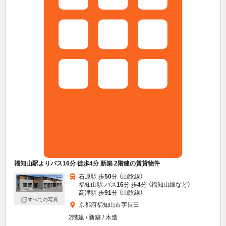
福知山駅よりバス16分 徒歩4分 新築 2階建の賃貸物件
石原駅 歩
50
分 （山陰線）
福知山駅 バス
16
分 歩
4
分 （福知山線
など
）
高津駅 歩
91
分 （山陰線）
すべての写真
京都府福知山市字長田
2階建 / 新築 / 木造