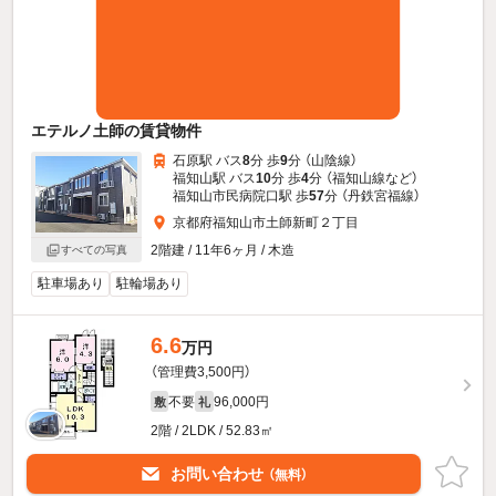
エテルノ土師の賃貸物件
石原駅 バス
8
分 歩
9
分 （山陰線）
福知山駅 バス
10
分 歩
4
分 （福知山線
など
）
福知山市民病院口駅 歩
57
分 （丹鉄宮福線）
京都府福知山市土師新町２丁目
2階建 / 11年6ヶ月 / 木造
すべての写真
駐車場あり
駐輪場あり
6.6
万円
（管理費3,500円）
不要
96,000円
敷
礼
2階 / 2LDK / 52.83㎡
お問い合わせ
（無料）