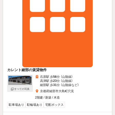
カレント綾部の賃貸物件
石原駅 歩
56
分 （山陰線）
高津駅 歩
23
分 （山陰線）
綾部駅 歩
31
分 （山陰線
など
）
すべての写真
京都府綾部市大島町穴見
2階建 / 新築 / 木造
駐車場あり
駐輪場あり
宅配ボックス