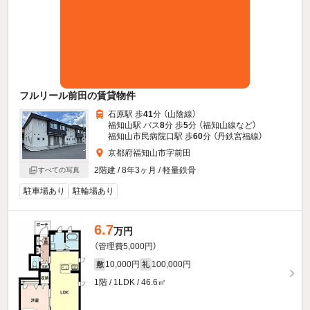
フルリール前田の賃貸物件
石原駅 歩
41
分 （山陰線）
福知山駅 バス
8
分 歩
5
分 （福知山線
など
）
福知山市民病院口駅 歩
60
分 （丹鉄宮福線）
京都府福知山市字前田
2階建 / 8年3ヶ月 / 軽量鉄骨
すべての写真
駐車場あり
駐輪場あり
6.7
万円
（管理費5,000円）
10,000円
100,000円
敷
礼
1階 / 1LDK / 46.6㎡