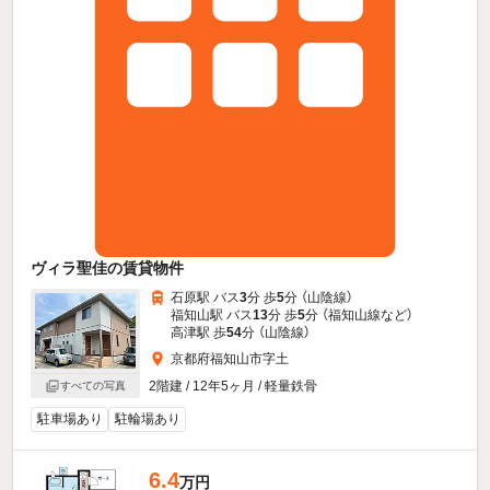
ヴィラ聖佳の賃貸物件
石原駅 バス
3
分 歩
5
分 （山陰線）
福知山駅 バス
13
分 歩
5
分 （福知山線
など
）
高津駅 歩
54
分 （山陰線）
京都府福知山市字土
2階建 / 12年5ヶ月 / 軽量鉄骨
すべての写真
駐車場あり
駐輪場あり
6.4
万円