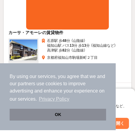
カーサ・アモーレの賃貸物件
石原駅 歩
48
分 （山陰線）
福知山駅 バス
13
分 歩
13
分 （福知山線
など
）
高津駅 歩
82
分 （山陰線）
京都府福知山市駒場新町２丁目
2階建 / 13年5ヶ月 / 木造
すべての写真
駐車場あり
駐輪場あり
By using our services, you agree that we and
our
partners
use cookies to improve
6.1
advertising and enhance your experience on
万円
アプリに切り替えて、サクサクお部屋探し
（管理費2,300円）
our services.
Privacy Policy
会員登録なしですぐ使える。マップ検索やお気に入り保存など、
不要
91,000円
敷
礼
アプリ限定の便利な機能が使えます！
2階 / 2LDK / 57.21㎡
OK
Web版で続行
アプリを開く
駅・沿線を変更
絞り込み条件を変更
お問い合わせ
（無料）