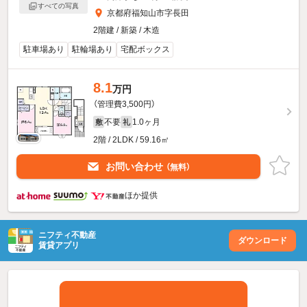
すべての写真
京都府福知山市字長田
2階建 / 新築 / 木造
駐車場あり
駐輪場あり
宅配ボックス
8.1
万円
（管理費3,500円）
不要
1.0ヶ月
敷
礼
2階 / 2LDK / 59.16㎡
お問い合わせ
（無料）
ほか提供
ニフティ不動産
ダウンロード
賃貸アプリ