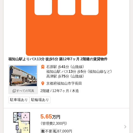
福知山駅よりバス13分 徒歩5分 築12年7ヶ月 2階建の賃貸物件
石原駅 歩
41
分 （山陰線）
福知山駅 バス
13
分 歩
5
分 （福知山線
など
）
高津駅 歩
75
分 （山陰線）
京都府福知山市字長田
2階建 / 12年7ヶ月 / 木造
すべての写真
駐車場あり
駐輪場あり
5.65
万円
（管理費2,300円）
不要
87,000円
敷
礼