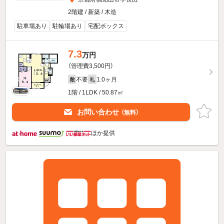
2階建 / 新築 / 木造
駐車場あり
駐輪場あり
宅配ボックス
7.3
万円
（管理費3,500円）
不要
1.0ヶ月
敷
礼
1階 / 1LDK / 50.87㎡
お問い合わせ
（無料）
ほか提供