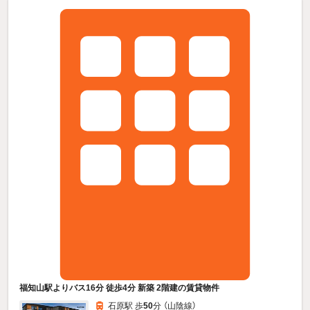
福知山駅よりバス16分 徒歩4分 新築 2階建の賃貸物件
石原駅 歩
50
分 （山陰線）