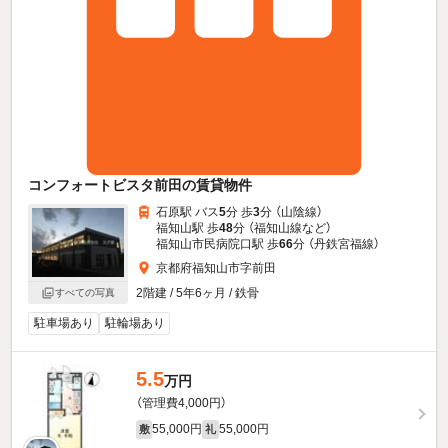
コンフォートビスタ前田の賃貸物件
石原駅 バス
5
分 歩
3
分 （山陰線）
福知山駅 歩
48
分 （福知山線
など
）
福知山市民病院口駅 歩
66
分 （丹鉄宮福線）
京都府福知山市字前田
2階建 / 5年6ヶ月 / 鉄骨
すべての写真
駐車場あり
駐輪場あり
5.5
万円
（管理費4,000円）
55,000円
55,000円
敷
礼