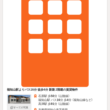
福知山駅よりバス16分 徒歩4分 新築 2階建の賃貸物件
石原駅 歩
50
分 （山陰線）
福知山駅 バス
16
分 歩
4
分 （福知山線
など
）
高津駅 歩
91
分 （山陰線）
すべての写真
京都府福知山市字長田