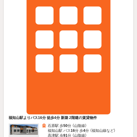
福知山駅よりバス16分 徒歩4分 新築 2階建の賃貸物件
石原駅 歩
50
分 （山陰線）
福知山駅 バス
16
分 歩
4
分 （福知山線
など
）
高津駅 歩
91
分 （山陰線）