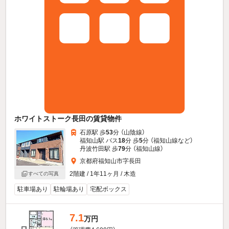
ホワイトストーク長田の賃貸物件
石原駅 歩
53
分 （山陰線）
福知山駅 バス
18
分 歩
5
分 （福知山線
など
）
丹波竹田駅 歩
79
分 （福知山線）
京都府福知山市字長田
2階建 / 1年11ヶ月 / 木造
すべての写真
駐車場あり
駐輪場あり
宅配ボックス
7.1
万円