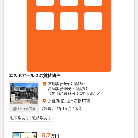
エスポアール２の賃貸物件
石原駅 歩
9
分 （山陰線）
高津駅 歩
44
分 （山陰線）
福知山駅 歩
78
分 （福知山線
など
）
京都府福知山市石原1丁目
2階建 / 12年4ヶ月 / 木造
すべての写真
駐車場あり
駐輪場あり
5.7
万円