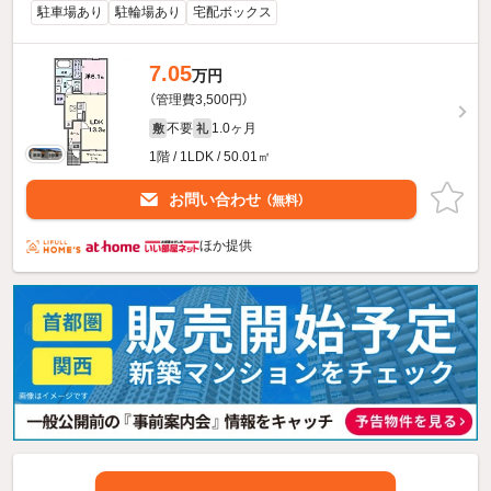
駐車場あり
駐輪場あり
宅配ボックス
7.05
万円
（管理費3,500円）
不要
1.0ヶ月
敷
礼
1階 / 1LDK / 50.01㎡
お問い合わせ
（無料）
ほか提供