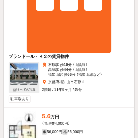
プランドール・Ｋ２の賃貸物件
石原駅 歩
10
分 （山陰線）
高津駅 歩
44
分 （山陰線）
福知山駅 歩
66
分 （福知山線
など
）
京都府福知山市石原２
2階建 / 11年9ヶ月 / 鉄骨
すべての写真
駐車場あり
5.6
万円
（管理費4,000円）
56,000円
56,000円
敷
礼