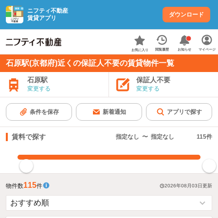
ニフティ不動産
ダウンロード
賃貸アプリ
お知らせ
閲覧履歴
マイページ
お気に入り
石原駅(京都府)近くの保証人不要の賃貸物件一覧
石原駅
保証人不要
変更する
変更する
条件を保存
新着通知
アプリで探す
賃料で探す
指定なし
〜
指定なし
115
件
指定した賃料で絞り込む
115
物件数
件
2026年08月03日
更新