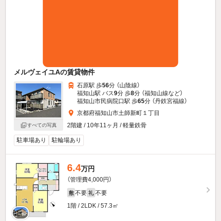
メルヴェイユAの賃貸物件
石原駅 歩
56
分 （山陰線）
福知山駅 バス
9
分 歩
8
分 （福知山線
など
）
福知山市民病院口駅 歩
65
分 （丹鉄宮福線）
京都府福知山市土師新町１丁目
2階建 / 10年11ヶ月 / 軽量鉄骨
すべての写真
駐車場あり
駐輪場あり
6.4
万円
（管理費4,000円）
不要
不要
敷
礼
1階 / 2LDK / 57.3㎡