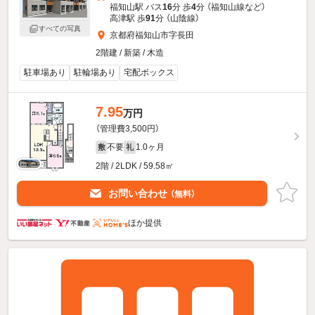
福知山駅 バス
16
分 歩
4
分 （福知山線
など
）
高津駅 歩
91
分 （山陰線）
すべての写真
京都府福知山市字長田
2階建 / 新築 / 木造
駐車場あり
駐輪場あり
宅配ボックス
7.95
万円
（管理費3,500円）
不要
1.0ヶ月
敷
礼
2階 / 2LDK / 59.58㎡
お問い合わせ
（無料）
ほか提供