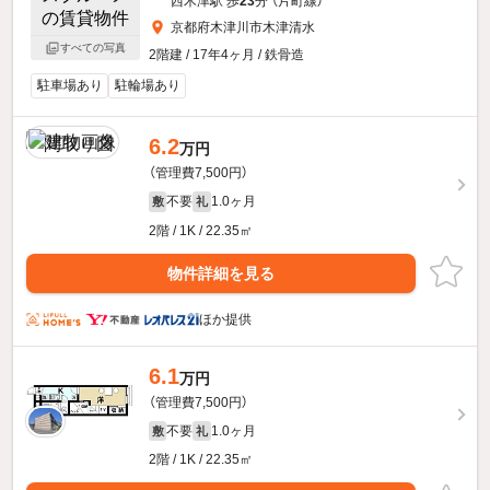
西木津駅 歩
23
分 （片町線）
京都府木津川市木津清水
すべての写真
2階建 / 17年4ヶ月 / 鉄骨造
駐車場あり
駐輪場あり
6.2
万円
（管理費7,500円）
不要
1.0ヶ月
敷
礼
2階 / 1K / 22.35㎡
物件詳細を見る
ほか提供
6.1
万円
（管理費7,500円）
不要
1.0ヶ月
敷
礼
2階 / 1K / 22.35㎡