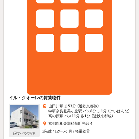
イル・クオーレの賃貸物件
山田川駅 歩
53
分 （近鉄京都線）
学研奈良登美ヶ丘駅 バス
8
分 歩
1
分 （けいはんな）
高の原駅 バス
11
分 歩
1
分 （近鉄京都線）
京都府相楽郡精華町光台４
2階建 / 12年6ヶ月 / 軽量鉄骨
すべての写真