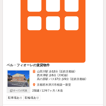
ベル・フィオーレの賃貸物件
山田川駅 歩
12
分 （近鉄京都線）
西木津駅 歩
5
分 （片町線）
高の原駅 バス
17
分 歩
5
分 （近鉄京都線）
京都府木津川市相楽一新堂
2階建 / 12年7ヶ月 / 木造
すべての写真
駐車場あり
駐輪場あり