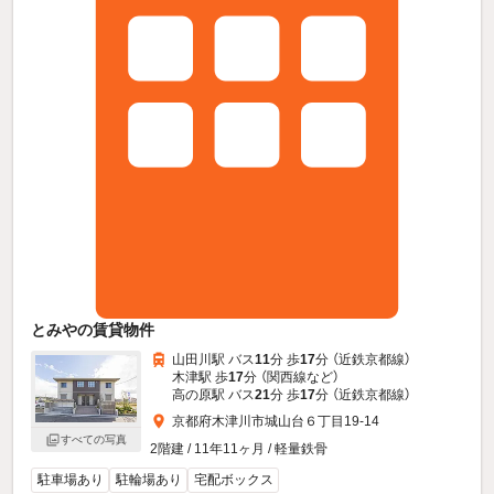
とみやの賃貸物件
山田川駅 バス
11
分 歩
17
分 （近鉄京都線）
木津駅 歩
17
分 （関西線
など
）
高の原駅 バス
21
分 歩
17
分 （近鉄京都線）
京都府木津川市城山台６丁目19-14
すべての写真
2階建 / 11年11ヶ月 / 軽量鉄骨
駐車場あり
駐輪場あり
宅配ボックス