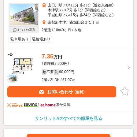
山田川駅 バス
11
分 歩
23
分 （近鉄京都線）
木津駅 バス
7
分 歩
2
分 （関西線
など
）
平城山駅 バス
15
分 歩
24
分 （関西線
など
）
京都府木津川市城山台１１丁目
2階建 / 10年9ヶ月 / 木造
すべての写真
駐車場あり
駐輪場あり
7.35
万円
（管理費2,900円）
不要
90,000円
敷
礼
2階 / 2LDK / 57.07㎡
お問い合わせ
（無料）
ほか提供
サンリットAのすべての部屋を見る