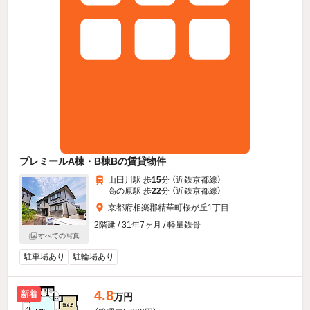
プレミールA棟・B棟Bの賃貸物件
山田川駅 歩
15
分 （近鉄京都線）
高の原駅 歩
22
分 （近鉄京都線）
京都府相楽郡精華町桜が丘1丁目
2階建 / 31年7ヶ月 / 軽量鉄骨
すべての写真
駐車場あり
駐輪場あり
4.8
新着
万円