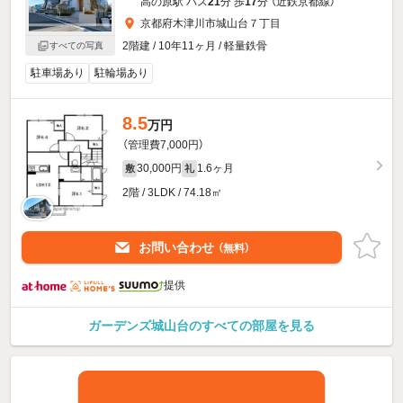
高の原駅 バス
21
分 歩
17
分 （近鉄京都線）
京都府木津川市城山台７丁目
2階建 / 10年11ヶ月 / 軽量鉄骨
すべての写真
駐車場あり
駐輪場あり
8.5
万円
（管理費7,000円）
30,000円
1.6ヶ月
敷
礼
2階 / 3LDK / 74.18㎡
お問い合わせ
（無料）
提供
ガーデンズ城山台のすべての部屋を見る