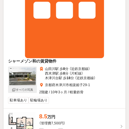
シャーメゾン和の賃貸物件
山田川駅 歩
8
分 （近鉄京都線）
西木津駅 歩
8
分 （片町線）
木津川台駅 歩
18
分 （近鉄京都線）
京都府木津川市相楽姫子29-1
すべての写真
2階建 / 10年3ヶ月 / 軽量鉄骨
駐車場あり
駐輪場あり
8.5
万円
（管理費7,500円）