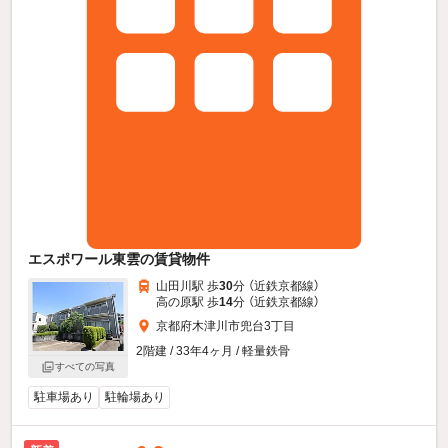
エスポワール東雲の賃貸物件
山田川駅 歩
30
分 （近鉄京都線）
高の原駅 歩
14
分 （近鉄京都線）
京都府木津川市兜台3丁目
2階建 / 33年4ヶ月 / 軽量鉄骨
すべての写真
駐車場あり
駐輪場あり