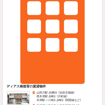
ディアス南後背の賃貸物件
山田川駅 歩
20
分 （近鉄京都線）
西木津駅 歩
8
分 （片町線）
木津駅 バス
6
分 歩
6
分 （関西線
など
）