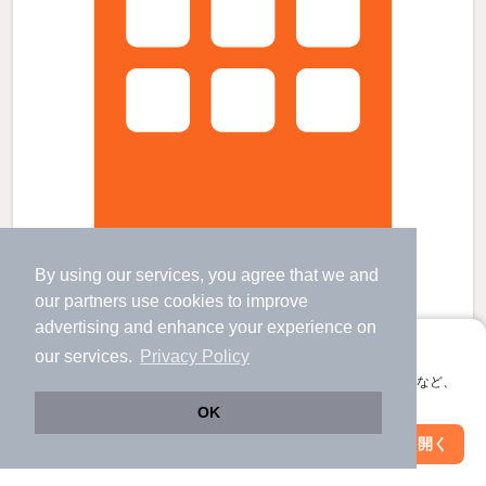
By using our services, you agree that we and
レオパレスプレミールの賃貸物件
our
partners
use cookies to improve
山田川駅 歩
32
分 （近鉄京都線）
advertising and enhance your experience on
木津駅 歩
7
分 （関西線
など
）
アプリに切り替えて、サクサクお部屋探し
our services.
Privacy Policy
西木津駅 歩
24
分 （片町線）
会員登録なしですぐ使える。マップ検索やお気に入り保存など、
京都府木津川市木津町宮ノ内2-6
アプリ限定の便利な機能が使えます！
2階建 / 18年1ヶ月 / 木造
すべての写真
OK
駐車場あり
駐輪場あり
Web版で続行
アプリを開く
駅・沿線を変更
絞り込み条件を変更