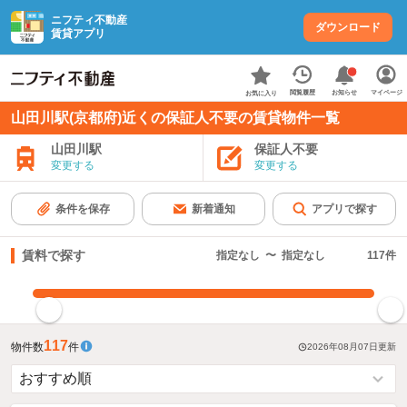
ニフティ不動産
ダウンロード
賃貸アプリ
お知らせ
閲覧履歴
マイページ
お気に入り
山田川駅(京都府)近くの保証人不要の賃貸物件一覧
山田川駅
保証人不要
変更する
変更する
条件を保存
新着通知
アプリで探す
賃料で探す
指定なし
〜
指定なし
117
件
指定した賃料で絞り込む
117
物件数
件
2026年08月07日
更新