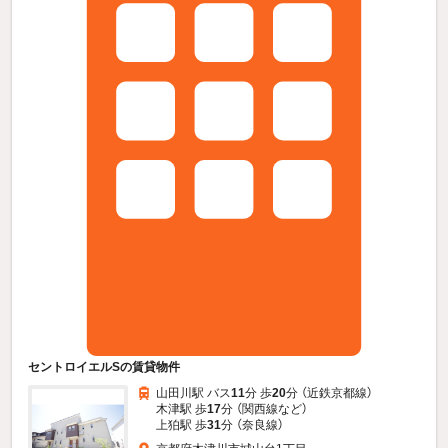
セントロイエルSの賃貸物件
山田川駅 バス
11
分 歩
20
分 （近鉄京都線）
木津駅 歩
17
分 （関西線
など
）
上狛駅 歩
31
分 （奈良線）