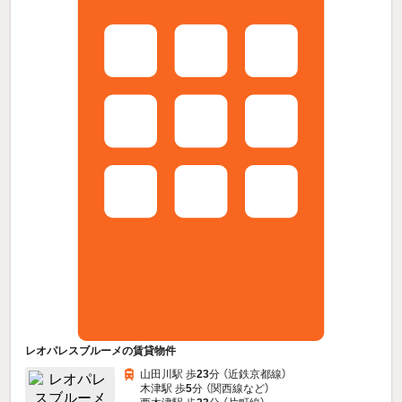
レオパレスブルーメの賃貸物件
山田川駅 歩
23
分 （近鉄京都線）
木津駅 歩
5
分 （関西線
など
）