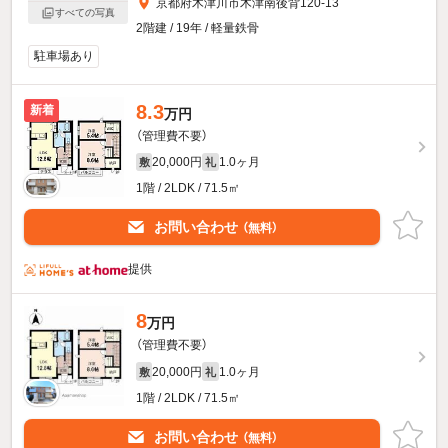
京都府木津川市木津南後背120-13
すべての写真
2階建 / 19年 / 軽量鉄骨
駐車場あり
8.3
新着
万円
（管理費不要）
20,000円
1.0ヶ月
敷
礼
1階 / 2LDK / 71.5㎡
お問い合わせ
（無料）
提供
8
万円
（管理費不要）
20,000円
1.0ヶ月
敷
礼
1階 / 2LDK / 71.5㎡
お問い合わせ
（無料）