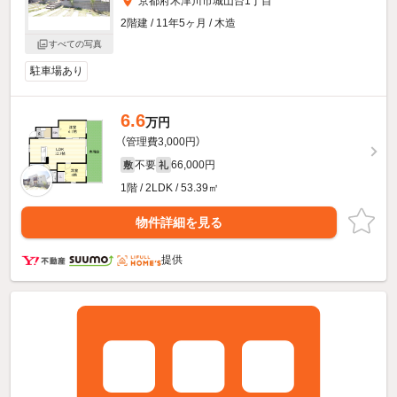
京都府木津川市城山台1丁目
2階建 / 11年5ヶ月 / 木造
すべての写真
駐車場あり
6.6
万円
（管理費3,000円）
不要
66,000円
敷
礼
1階 / 2LDK / 53.39㎡
物件詳細を見る
提供