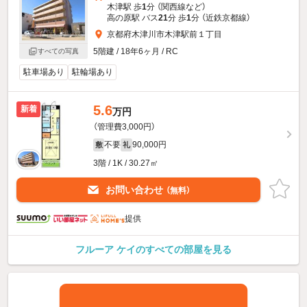
木津駅 歩
1
分 （関西線
など
）
高の原駅 バス
21
分 歩
1
分 （近鉄京都線）
京都府木津川市木津駅前１丁目
5階建 / 18年6ヶ月 / RC
すべての写真
駐車場あり
駐輪場あり
5.6
新着
万円
（管理費3,000円）
不要
90,000円
敷
礼
3階 / 1K / 30.27㎡
お問い合わせ
（無料）
提供
フルーア ケイのすべての部屋を見る