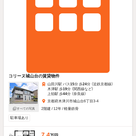
コリーヌ城山台の賃貸物件
山田川駅 バス
15
分 歩
24
分 （近鉄京都線）
木津駅 歩
19
分 （関西線
など
）
上狛駅 歩
44
分 （奈良線）
京都府木津川市城山台6丁目3-4
2階建 / 12年 / 軽量鉄骨
すべての写真
駐車場あり
7.4
万円