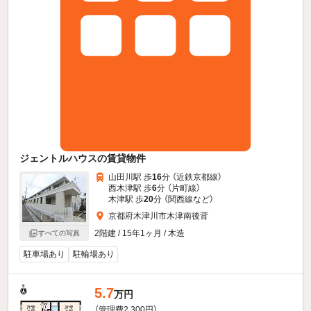
ジェントルハウスの賃貸物件
山田川駅 歩
16
分 （近鉄京都線）
西木津駅 歩
6
分 （片町線）
木津駅 歩
20
分 （関西線
など
）
京都府木津川市木津南後背
2階建 / 15年1ヶ月 / 木造
すべての写真
駐車場あり
駐輪場あり
5.7
万円
（管理費2,300円）