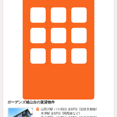
ガーデンズ城山台の賃貸物件
山田川駅 バス
11
分 歩
17
分 （近鉄京都線）
木津駅 歩
17
分 （関西線
など
）