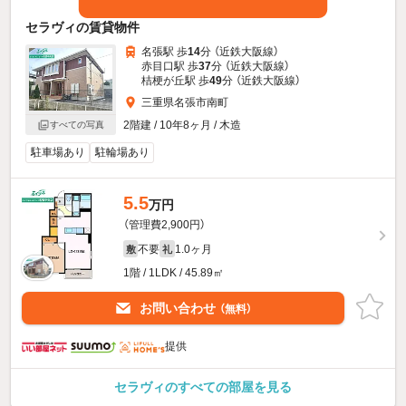
セラヴィの賃貸物件
名張駅 歩
14
分 （近鉄大阪線）
赤目口駅 歩
37
分 （近鉄大阪線）
桔梗が丘駅 歩
49
分 （近鉄大阪線）
三重県名張市南町
2階建 / 10年8ヶ月 / 木造
すべての写真
駐車場あり
駐輪場あり
5.5
万円
（管理費2,900円）
不要
1.0ヶ月
敷
礼
1階 / 1LDK / 45.89㎡
お問い合わせ
（無料）
提供
セラヴィのすべての部屋を見る