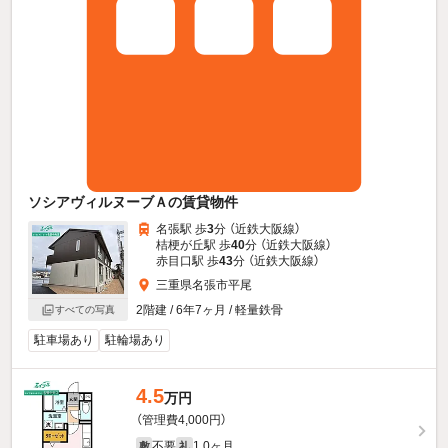
ソシアヴィルヌーブＡの賃貸物件
名張駅 歩
3
分 （近鉄大阪線）
桔梗が丘駅 歩
40
分 （近鉄大阪線）
赤目口駅 歩
43
分 （近鉄大阪線）
三重県名張市平尾
2階建 / 6年7ヶ月 / 軽量鉄骨
すべての写真
駐車場あり
駐輪場あり
4.5
万円
（管理費4,000円）
不要
1.0ヶ月
敷
礼