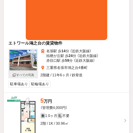
エトワール鴻之台の賃貸物件
名張駅 歩
14
分 （近鉄大阪線）
桔梗が丘駅 歩
24
分 （近鉄大阪線）
赤目口駅 歩
59
分 （近鉄大阪線）
三重県名張市鴻之台4番町
2階建 / 11年6ヶ月 / 鉄骨造
すべての写真
駐車場あり
駐輪場あり
5
万円
（管理費4,000円）
1.0ヶ月
不要
敷
礼
2階 / 1K / 30.96㎡