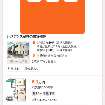
レジデンス蔵持の賃貸物件
名張駅 歩
20
分 （近鉄大阪線）
桔梗が丘駅 歩
18
分 （近鉄大阪線）
美旗駅 歩
60
分 （近鉄大阪線）
三重県名張市蔵持町芝出
2階建 / 7年 / 鉄骨造
すべての写真
駐車場あり
駐輪場あり
6.1
万円
（管理費4,500円）
1.0ヶ月
不要
敷
礼
1階 / 1LDK / 48.46㎡