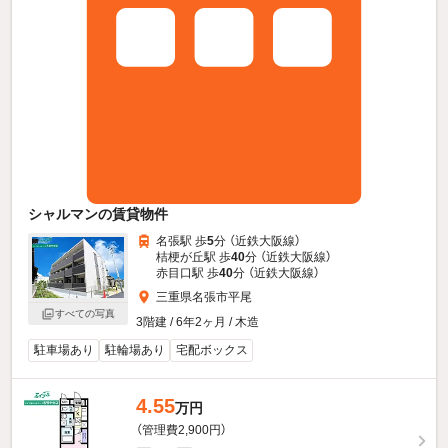
シャルマンの賃貸物件
名張駅 歩
5
分 （近鉄大阪線）
桔梗が丘駅 歩
40
分 （近鉄大阪線）
赤目口駅 歩
40
分 （近鉄大阪線）
三重県名張市平尾
すべての写真
3階建 / 6年2ヶ月 / 木造
駐車場あり
駐輪場あり
宅配ボックス
4.55
万円
（管理費2,900円）