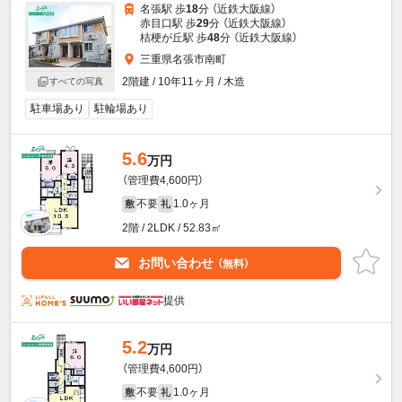
名張駅 歩
18
分 （近鉄大阪線）
赤目口駅 歩
29
分 （近鉄大阪線）
桔梗が丘駅 歩
48
分 （近鉄大阪線）
三重県名張市南町
2階建 / 10年11ヶ月 / 木造
すべての写真
駐車場あり
駐輪場あり
5.6
万円
（管理費4,600円）
不要
1.0ヶ月
敷
礼
2階 / 2LDK / 52.83㎡
お問い合わせ
（無料）
提供
5.2
万円
（管理費4,600円）
不要
1.0ヶ月
敷
礼