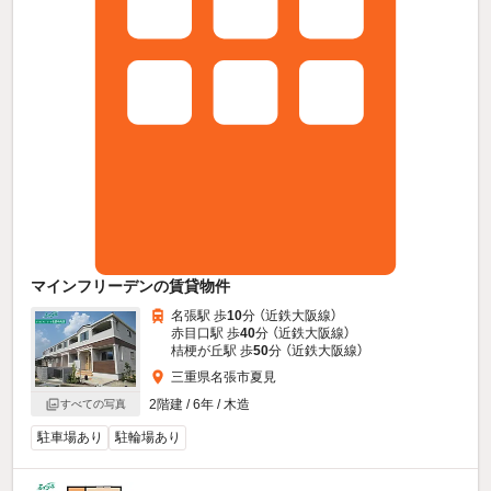
マインフリーデンの賃貸物件
名張駅 歩
10
分 （近鉄大阪線）
赤目口駅 歩
40
分 （近鉄大阪線）
桔梗が丘駅 歩
50
分 （近鉄大阪線）
三重県名張市夏見
2階建 / 6年 / 木造
すべての写真
駐車場あり
駐輪場あり