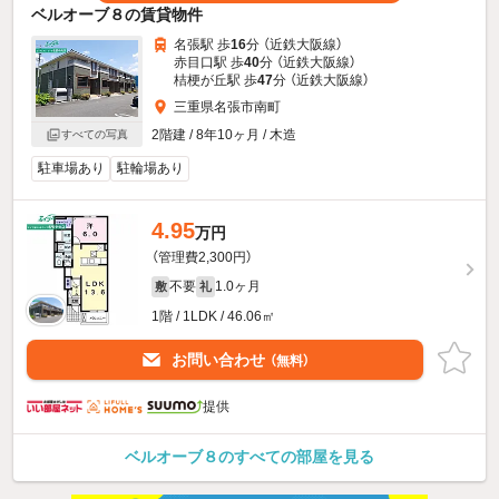
ベルオーブ８の賃貸物件
名張駅 歩
16
分 （近鉄大阪線）
赤目口駅 歩
40
分 （近鉄大阪線）
桔梗が丘駅 歩
47
分 （近鉄大阪線）
三重県名張市南町
2階建 / 8年10ヶ月 / 木造
すべての写真
駐車場あり
駐輪場あり
4.95
万円
（管理費2,300円）
不要
1.0ヶ月
敷
礼
1階 / 1LDK / 46.06㎡
お問い合わせ
（無料）
提供
ベルオーブ８のすべての部屋を見る