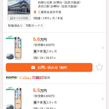
桔梗が丘駅 歩
35
分 （近鉄大阪線）
赤目口駅 歩
49
分 （近鉄大阪線）
三重県名張市平尾
3階建 / 1年5ヶ月 / 木造
すべての写真
駐輪場あり
宅配ボックス
5.6
万円
（管理費4,600円）
不要
1.0ヶ月
敷
礼
3階 / 1K / 28.87㎡
お問い合わせ
（無料）
提供
5.5
万円
（管理費4,600円）
不要
1.0ヶ月
敷
礼
2階 / 1K / 28.87㎡