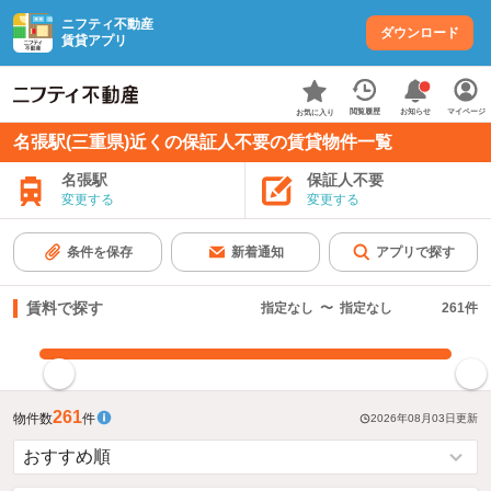
ニフティ不動産
ダウンロード
賃貸アプリ
お知らせ
閲覧履歴
マイページ
お気に入り
名張駅(三重県)近くの保証人不要の賃貸物件一覧
名張駅
保証人不要
変更する
変更する
条件を保存
新着通知
アプリで探す
賃料で探す
指定なし
〜
指定なし
261
件
指定した賃料で絞り込む
261
物件数
件
2026年08月03日
更新