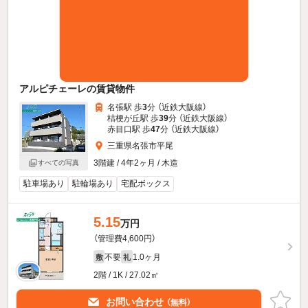
アルピチェーレの賃貸物件
名張駅 歩
3
分 （近鉄大阪線）
桔梗が丘駅 歩
39
分 （近鉄大阪線）
赤目口駅 歩
47
分 （近鉄大阪線）
三重県名張市平尾
3階建 / 4年2ヶ月 / 木造
すべての写真
駐車場あり
駐輪場あり
宅配ボックス
5.15
万円
（管理費4,600円）
不要
1.0ヶ月
敷
礼
2階 / 1K / 27.02㎡
お問い合わせ
（無料）