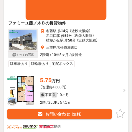
ファミーユ藤ノ木Ｂの賃貸物件
名張駅 歩
14
分 （近鉄大阪線）
赤目口駅 歩
35
分 （近鉄大阪線）
桔梗が丘駅 歩
50
分 （近鉄大阪線）
三重県名張市瀬古口
2階建 / 10年5ヶ月 / 鉄骨造
すべての写真
駐車場あり
駐輪場あり
宅配ボックス
5.75
万円
（管理費4,600円）
不要
1.0ヶ月
敷
礼
2階 / 2LDK / 57.1㎡
お問い合わせ
（無料）
提供