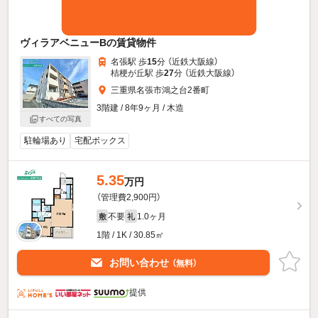
ヴィラアベニューBの賃貸物件
名張駅 歩
15
分 （近鉄大阪線）
桔梗が丘駅 歩
27
分 （近鉄大阪線）
三重県名張市鴻之台2番町
3階建 / 8年9ヶ月 / 木造
すべての写真
駐輪場あり
宅配ボックス
5.35
万円
（管理費2,900円）
不要
1.0ヶ月
敷
礼
1階 / 1K / 30.85㎡
お問い合わせ
（無料）
提供