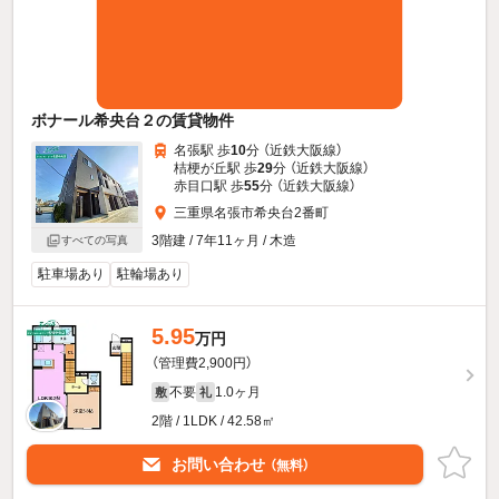
ボナール希央台２の賃貸物件
名張駅 歩
10
分 （近鉄大阪線）
桔梗が丘駅 歩
29
分 （近鉄大阪線）
赤目口駅 歩
55
分 （近鉄大阪線）
三重県名張市希央台2番町
3階建 / 7年11ヶ月 / 木造
すべての写真
駐車場あり
駐輪場あり
5.95
万円
（管理費2,900円）
不要
1.0ヶ月
敷
礼
2階 / 1LDK / 42.58㎡
お問い合わせ
（無料）