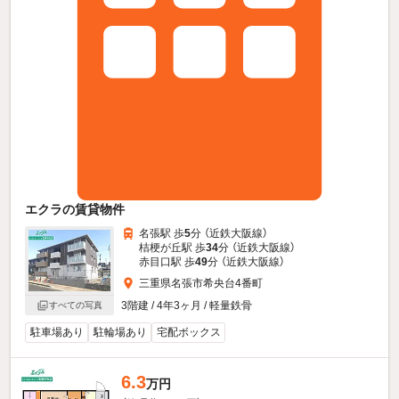
エクラの賃貸物件
名張駅 歩
5
分 （近鉄大阪線）
桔梗が丘駅 歩
34
分 （近鉄大阪線）
赤目口駅 歩
49
分 （近鉄大阪線）
三重県名張市希央台4番町
3階建 / 4年3ヶ月 / 軽量鉄骨
すべての写真
駐車場あり
駐輪場あり
宅配ボックス
6.3
万円