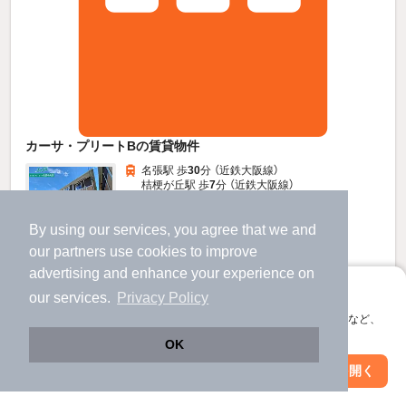
カーサ・プリートBの賃貸物件
名張駅 歩
30
分 （近鉄大阪線）
桔梗が丘駅 歩
7
分 （近鉄大阪線）
美旗駅 歩
50
分 （近鉄大阪線）
三重県名張市蔵持町原出
By using our services, you agree that we and
2階建 / 12年6ヶ月 / 木造
すべての写真
our
partners
use cookies to improve
駐車場あり
駐輪場あり
advertising and enhance your experience on
アプリに切り替えて、サクサクお部屋探し
our services.
Privacy Policy
6
会員登録なしですぐ使える。マップ検索やお気に入り保存など、
万円
アプリ限定の便利な機能が使えます！
（管理費2,300円）
OK
不要
1.0ヶ月
敷
礼
Web版で続行
アプリを開く
駅・沿線を変更
絞り込み条件を変更
2階 / 2LDK / 52.83㎡