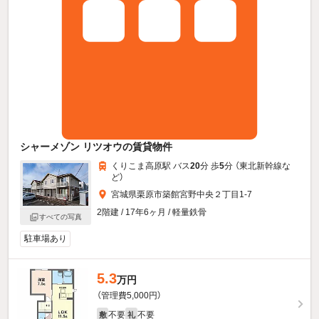
シャーメゾン リツオウの賃貸物件
くりこま高原駅 バス
20
分 歩
5
分 （東北新幹線
な
ど
）
宮城県栗原市築館宮野中央２丁目1-7
2階建 / 17年6ヶ月 / 軽量鉄骨
すべての写真
駐車場あり
5.3
万円
（管理費5,000円）
不要
不要
敷
礼