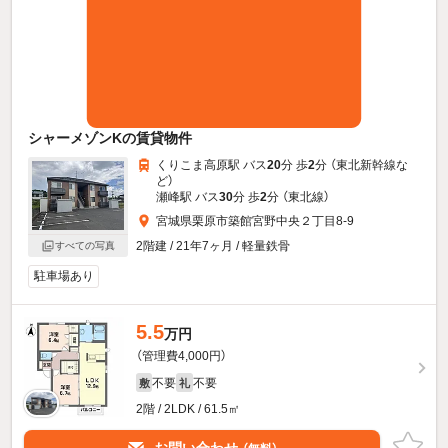
シャーメゾンKの賃貸物件
くりこま高原駅 バス
20
分 歩
2
分 （東北新幹線
な
ど
）
瀬峰駅 バス
30
分 歩
2
分 （東北線）
宮城県栗原市築館宮野中央２丁目8-9
2階建 / 21年7ヶ月 / 軽量鉄骨
すべての写真
駐車場あり
5.5
万円
（管理費4,000円）
不要
不要
敷
礼
2階 / 2LDK / 61.5㎡