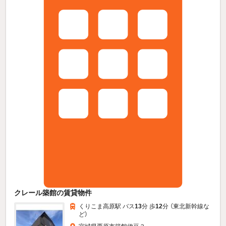
クレール築館の賃貸物件
くりこま高原駅 バス
13
分 歩
12
分 （東北新幹線
な
ど
）