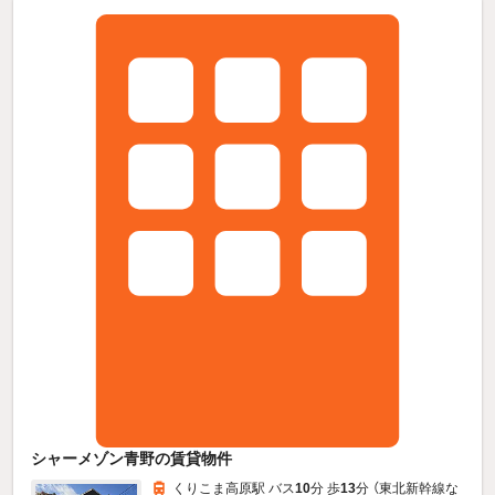
シャーメゾン青野の賃貸物件
くりこま高原駅 バス
10
分 歩
13
分 （東北新幹線
な