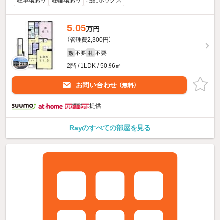
駐車場あり
駐輪場あり
宅配ボックス
5.05
万円
（管理費2,300円）
不要
不要
敷
礼
2階 / 1LDK / 50.96㎡
お問い合わせ
（無料）
提供
Rayのすべての部屋を見る