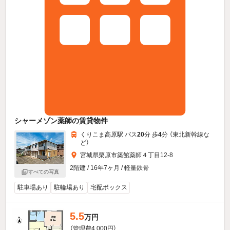
シャーメゾン薬師の賃貸物件
くりこま高原駅 バス
20
分 歩
4
分 （東北新幹線
な
ど
）
宮城県栗原市築館薬師４丁目12-8
2階建 / 16年7ヶ月 / 軽量鉄骨
すべての写真
駐車場あり
駐輪場あり
宅配ボックス
5.5
万円
（管理費4,000円）