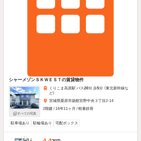
シャーメゾンＳＫＷＥＳＴの賃貸物件
くりこま高原駅 バス
20
分 歩
5
分 （東北新幹線
な
ど
）
宮城県栗原市築館宮野中央３丁目2-14
2階建 / 16年11ヶ月 / 軽量鉄骨
すべての写真
駐車場あり
駐輪場あり
宅配ボックス
4.4