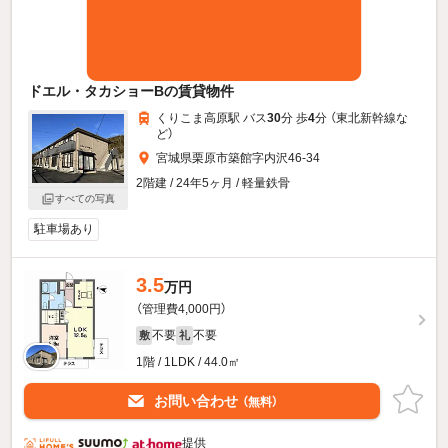
ドエル・タカショーBの賃貸物件
くりこま高原駅 バス
30
分 歩
4
分 （東北新幹線
な
ど
）
宮城県栗原市築館字内沢46-34
2階建 / 24年5ヶ月 / 軽量鉄骨
すべての写真
駐車場あり
3.5
万円
（管理費4,000円）
不要
不要
敷
礼
1階 / 1LDK / 44.0㎡
お問い合わせ
（無料）
提供