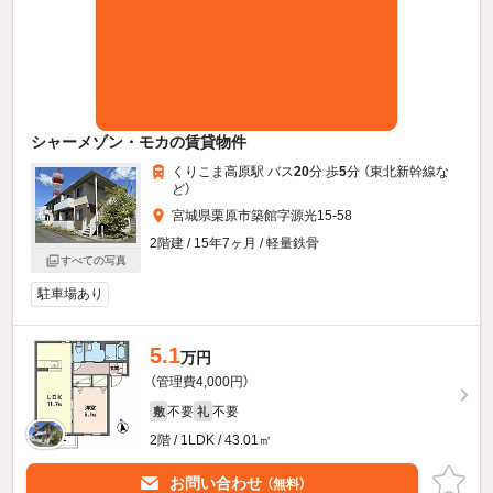
シャーメゾン・モカの賃貸物件
くりこま高原駅 バス
20
分 歩
5
分 （東北新幹線
な
ど
）
宮城県栗原市築館字源光15-58
2階建 / 15年7ヶ月 / 軽量鉄骨
すべての写真
駐車場あり
5.1
万円
（管理費4,000円）
不要
不要
敷
礼
2階 / 1LDK / 43.01㎡
お問い合わせ
（無料）