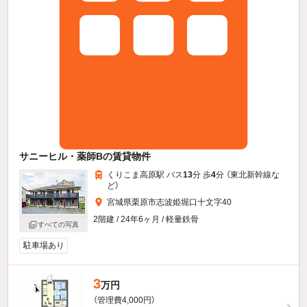
サニーヒル・薬師Bの賃貸物件
くりこま高原駅 バス
13
分 歩
4
分 （東北新幹線
な
ど
）
宮城県栗原市志波姫堀口十文字40
2階建 / 24年6ヶ月 / 軽量鉄骨
すべての写真
駐車場あり
3
万円
（管理費4,000円）