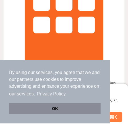
By using our services, you agree that we and
栗原志波姫館弐番館の賃貸物件
our
partners
use cookies to improve
くりこま高原駅 バス
12
分 歩
4
分 （東北新幹線
な
advertising and enhance your experience on
ど
）
アプリに切り替えて、サクサクお部屋探し
our services.
Privacy Policy
宮城県栗原市志波姫南堀口
会員登録なしですぐ使える。マップ検索やお気に入り保存など、
2階建 / 2年11ヶ月 / 木造
アプリ限定の便利な機能が使えます！
すべての写真
OK
駐車場あり
駐輪場あり
宅配ボックス
Web版で続行
アプリを開く
駅・沿線を変更
絞り込み条件を変更