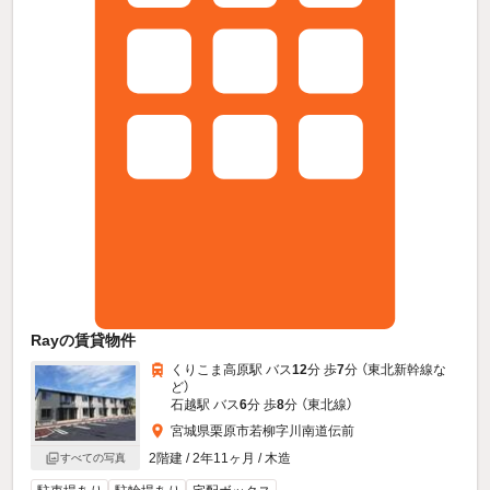
Rayの賃貸物件
くりこま高原駅 バス
12
分 歩
7
分 （東北新幹線
な
ど
）
石越駅 バス
6
分 歩
8
分 （東北線）
宮城県栗原市若柳字川南道伝前
2階建 / 2年11ヶ月 / 木造
すべての写真