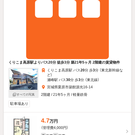
くりこま高原駅よりバス20分 徒歩3分 築21年5ヶ月 2階建の賃貸物件
くりこま高原駅 バス
20
分 歩
3
分 （東北新幹線
な
ど
）
瀬峰駅 バス
30
分 歩
3
分 （東北線）
宮城県栗原市築館源光16-14
2階建 / 21年5ヶ月 / 軽量鉄骨
すべての写真
駐車場あり
4.7
万円
（管理費4,000円）