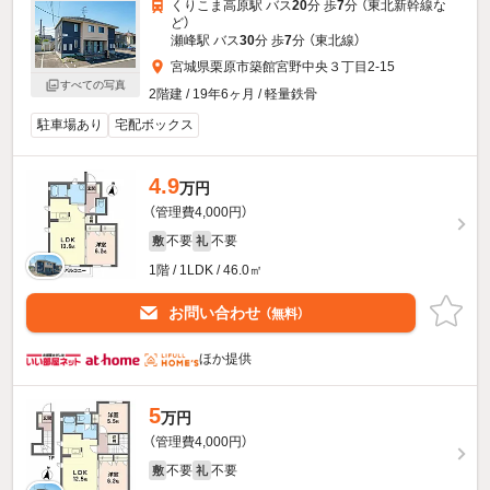
くりこま高原駅 バス
20
分 歩
7
分 （東北新幹線
な
ど
）
瀬峰駅 バス
30
分 歩
7
分 （東北線）
宮城県栗原市築館宮野中央３丁目2-15
すべての写真
2階建 / 19年6ヶ月 / 軽量鉄骨
駐車場あり
宅配ボックス
4.9
万円
（管理費4,000円）
不要
不要
敷
礼
1階 / 1LDK / 46.0㎡
お問い合わせ
（無料）
ほか提供
5
万円
（管理費4,000円）
不要
不要
敷
礼