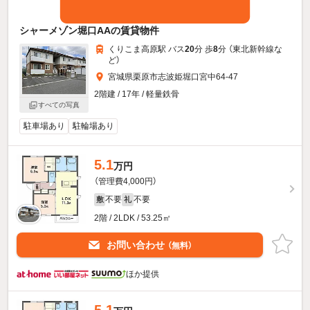
シャーメゾン堀口AAの賃貸物件
くりこま高原駅 バス
20
分 歩
8
分 （東北新幹線
な
ど
）
宮城県栗原市志波姫堀口宮中64-47
2階建 / 17年 / 軽量鉄骨
すべての写真
駐車場あり
駐輪場あり
5.1
万円
（管理費4,000円）
不要
不要
敷
礼
2階 / 2LDK / 53.25㎡
お問い合わせ
（無料）
ほか提供
5.1