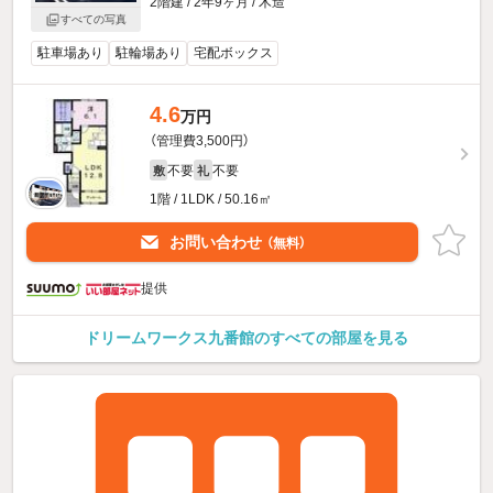
2階建 / 2年9ヶ月 / 木造
すべての写真
駐車場あり
駐輪場あり
宅配ボックス
4.6
万円
（管理費3,500円）
不要
不要
敷
礼
1階 / 1LDK / 50.16㎡
お問い合わせ
（無料）
提供
ドリームワークス九番館のすべての部屋を見る