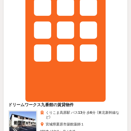
ドリームワークス九番館の賃貸物件
くりこま高原駅 バス
13
分 歩
6
分 （東北新幹線
な
ど
）
宮城県栗原市築館薬師１