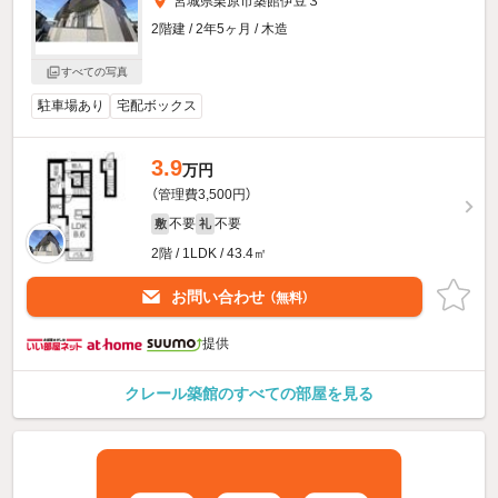
宮城県栗原市築館伊豆３
2階建 / 2年5ヶ月 / 木造
すべての写真
駐車場あり
宅配ボックス
3.9
万円
（管理費3,500円）
不要
不要
敷
礼
2階 / 1LDK / 43.4㎡
お問い合わせ
（無料）
提供
クレール築館のすべての部屋を見る