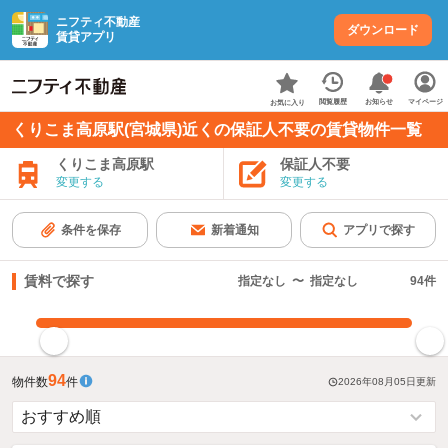
ニフティ不動産
ダウンロード
賃貸アプリ
お知らせ
閲覧履歴
マイページ
お気に入り
くりこま高原駅(宮城県)近くの保証人不要の賃貸物件一覧
くりこま高原駅
保証人不要
変更する
変更する
条件を保存
新着通知
アプリで探す
賃料で探す
指定なし
〜
指定なし
94
件
指定した賃料で絞り込む
94
物件数
件
2026年08月05日
更新