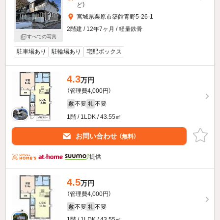
ど
）
宮城県栗原市築館青野5-26-1
2階建 / 12年7ヶ月 / 軽量鉄骨
すべての写真
駐車場あり
駐輪場あり
宅配ボックス
4.3
万円
（管理費4,000円）
不要
不要
敷
礼
1階 / 1LDK / 43.55㎡
お問い合わせ
（無料）
提供
4.5
万円
（管理費4,000円）
不要
不要
敷
礼
1階 / 1LDK / 43.55㎡