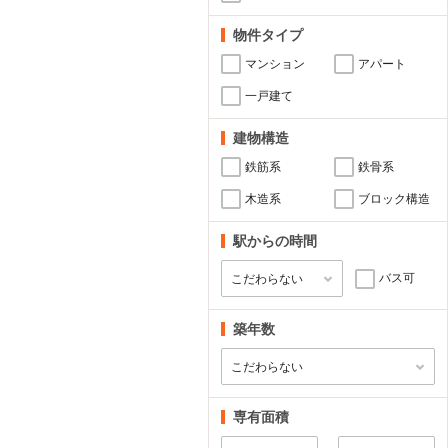
物件タイプ
マンション
アパート
一戸建て
建物構造
鉄筋系
鉄骨系
木造系
ブロック構造
駅からの時間
バス可
築年数
専有面積