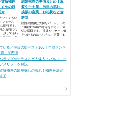
い賃貸物件
結婚挨拶の準備まとめ！服
すすめの時
装や手土産、当日の流れ、
紹介
挨拶の言葉、お礼状など全
解説
たい！でもい
ていません
結婚の挨拶は大切なパートナーの
たに朗報です、
ご両親に結婚の意志を伝える、大
件がお得にな
切な場面です。 服装やマナーに気
。 少しでもい
をつけるのはもちろん、言葉でも
めの交渉テク
真剣に交際していることをアピー
します。 ・7
ルしたいですよね。 また、自分の
条件がゆるむ！
親に将来の伴侶を紹介する場合に
ている／注目の街ベスト100！年間ランキ
の条件交渉
も、新しい家族としてあたたかく
賃貸・関西版
迎え入れてもらいたいところで
す。
ベランダやテラスとどう違う？バルコニー
デメリットを解説
賃貸物件の部屋探しの流れ！物件を決定
まで