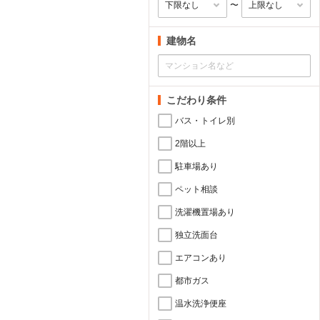
〜
建物名
こだわり条件
バス・トイレ別
2階以上
駐車場あり
ペット相談
洗濯機置場あり
独立洗面台
エアコンあり
都市ガス
温水洗浄便座