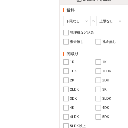
賃料
〜
管理費など込み
敷金無し
礼金無し
間取り
1R
1K
1DK
1LDK
2K
2DK
2LDK
3K
3DK
3LDK
4K
4DK
4LDK
5DK
5LDK以上