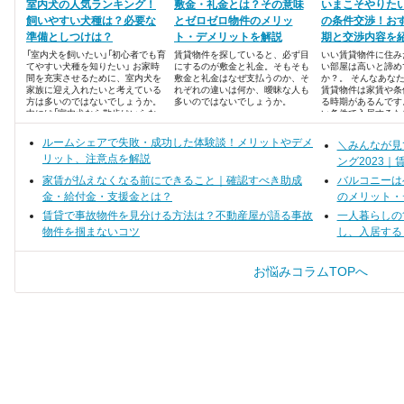
室内犬の人気ランキング！
敷金・礼金とは？その意味
いまこそやりた
飼いやすい犬種は？必要な
とゼロゼロ物件のメリッ
の条件交渉！お
準備としつけは？
ト・デメリットを解説
期と交渉内容を
「室内犬を飼いたい」「初心者でも育
賃貸物件を探していると、必ず目
いい賃貸物件に住み
てやすい犬種を知りたい」 お家時
にするのが敷金と礼金。そもそも
い部屋は高いと諦め
間を充実させるために、室内犬を
敷金と礼金はなぜ支払うのか、そ
か？。 そんなあな
家族に迎え入れたいと考えている
れぞれの違いは何か、曖昧な人も
賃貸物件は家賃や条
方は多いのではないでしょうか。
多いのではないでしょうか。
る時期があるんです
中には「室内犬なら散歩はいらな
い条件で入居するた
い」といった誤解もあるようです。
ニックをご紹介いた
ここでは、室内犬を飼おうか迷っ
月～8月と11月は
ルームシェアで失敗・成功した体験談！メリットやデメ
＼みんなが見
ている人に向けて、室内犬の人気
・家賃、時期、設備
リット、注意点を解説
ランキングや室内犬を飼う時に必
ング2023｜
ずチェックしておきたい内容を紹
家賃が払えなくなる前にできること｜確認すべき助成
バルコニーは
介します。
金・給付金・支援金とは？
のメリット・
賃貸で事故物件を見分ける方法は？不動産屋が語る事故
一人暮らしの
物件を掴まないコツ
し、入居する
お悩みコラムTOPへ