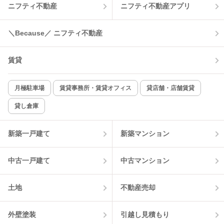
ニフティ不動産
ニフティ不動産アプリ
温水洗浄便座
オートロック
＼Because／ ニフティ不動産
コンロ2口以上
追焚き機能
賃貸
TV付インターホン
角部屋
新着のみ
インターネット無料
月極駐車場
賃貸事務所・賃貸オフィス
貸店舗・店舗賃貸
貸し倉庫
該当件数:
物件一覧に反映
10
件
新築一戸建て
新築マンション
中古一戸建て
中古マンション
土地
不動産売却
外壁塗装
引越し見積もり