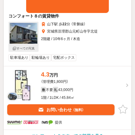
コンフォート８の賃貸物件
山下駅 歩
22
分 （常磐線）
宮城県亘理郡山元町山寺字北堤
2階建 / 10年6ヶ月 / 木造
すべての写真
駐車場あり
駐輪場あり
宅配ボックス
4.3
万円
（管理費1,800円）
不要
43,000円
敷
礼
1階 / 1LDK / 45.84㎡
お問い合わせ
（無料）
提供