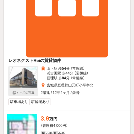
レオネクストReiの賃貸物件
山下駅 歩
54
分 （常磐線）
浜吉田駅 歩
44
分 （常磐線）
亘理駅 歩
84
分 （常磐線）
宮城県亘理郡山元町小平字北
2階建 / 12年4ヶ月 / 鉄骨
すべての写真
駐車場あり
駐輪場あり
3.9
万円
（管理費4,000円）
不要
不要
敷
礼