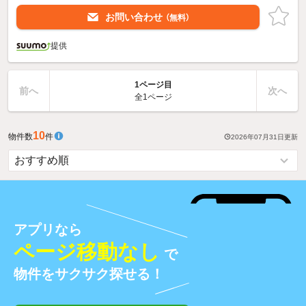
お問い合わせ
（無料）
提供
1ページ目
前へ
次へ
全1ページ
10
物件数
件
2026年07月31日
更新
アプリなら
ページ移動なし
で
物件をサクサク探せる！