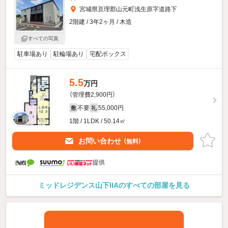
宮城県亘理郡山元町浅生原字道路下
2階建 / 3年2ヶ月 / 木造
すべての写真
駐車場あり
駐輪場あり
宅配ボックス
5.5
万円
（管理費2,900円）
不要
55,000円
敷
礼
1階 / 1LDK / 50.14㎡
お問い合わせ
（無料）
提供
ミッドレジデンス山下IIAのすべての部屋を見る