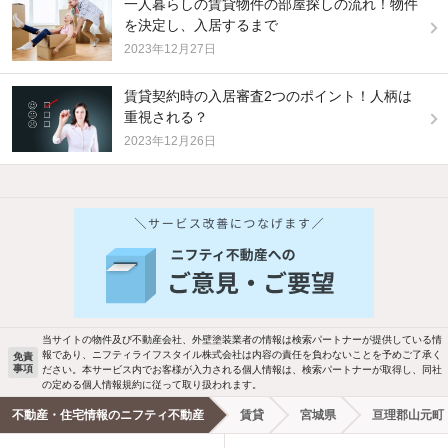
一人暮らしの賃貸物件の部屋探しの流れ！物件
を決定し、入居するまで
2023年12月27日
賃貸契約時の入居審査2つのポイント！人柄は
重視される？
2023年12月26日
他の人はこんな条件で絞り込んでいます！
人気のこだわり条件
バス・トイレ別
2階以上
駐車場あり
ペット相談
当サイトの物件及び不動産会社、外壁塗装業者の情報は検索パートナーが提供している情
報であり、ニフティライフスタイル株式会社は内容の責任を負わないことを予めご了承く
免責
事項
ださい。本サービス内でお客様が入力される個人情報は、検索パートナーが取得し、同社
洗濯機置場あり
独立洗面台
の定める個人情報規約に従って取り扱われます。
不動産・住宅情報のニフティ不動産
賃貸
宮城県
亘理郡山元町
エアコンあり
都市ガス