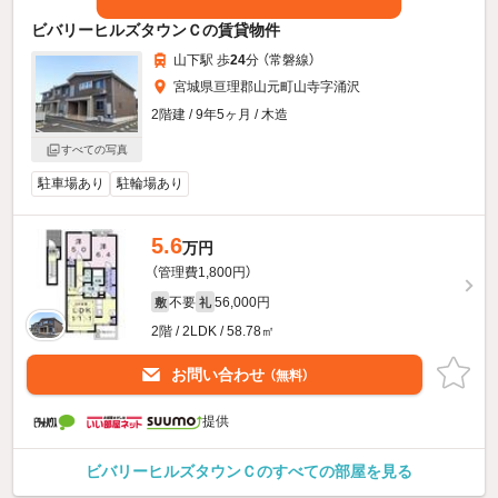
ビバリーヒルズタウンＣの賃貸物件
山下駅 歩
24
分 （常磐線）
宮城県亘理郡山元町山寺字涌沢
2階建 / 9年5ヶ月 / 木造
すべての写真
駐車場あり
駐輪場あり
5.6
万円
（管理費1,800円）
不要
56,000円
敷
礼
2階 / 2LDK / 58.78㎡
お問い合わせ
（無料）
提供
ビバリーヒルズタウンＣのすべての部屋を見る