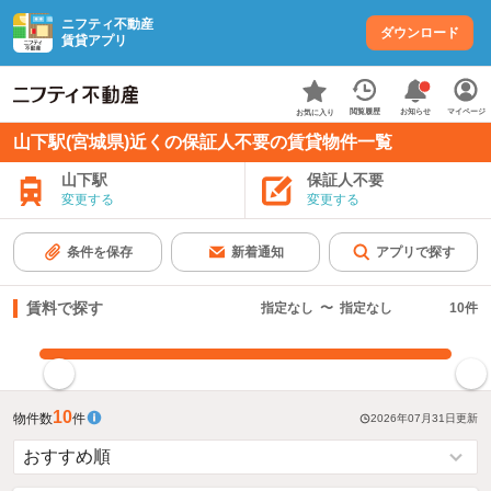
ニフティ不動産
ダウンロード
賃貸アプリ
お知らせ
閲覧履歴
マイページ
お気に入り
山下駅(宮城県)近くの保証人不要の賃貸物件一覧
山下駅
保証人不要
変更する
変更する
条件を保存
新着通知
アプリで探す
賃料で探す
指定なし
〜
指定なし
10
件
指定した賃料で絞り込む
10
物件数
件
2026年07月31日
更新