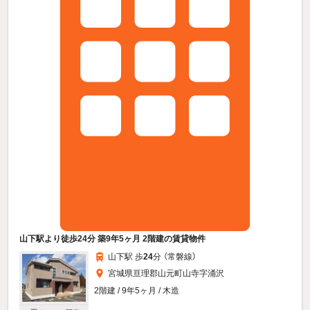
山下駅より徒歩24分 築9年5ヶ月 2階建の賃貸物件
山下駅 歩
24
分 （常磐線）
宮城県亘理郡山元町山寺字涌沢
2階建 / 9年5ヶ月 / 木造