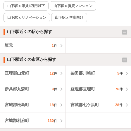
山下駅 x 家賃4万円以下
山下駅 x 賃貸マンション
山下駅 x リノベーション
山下駅 x 学生向け
山下駅近くの駅から探す
坂元
1
件
山下駅近くの市区から探す
亘理郡山元町
柴田郡川崎町
12
件
5
件
伊具郡丸森町
亘理郡亘理町
9
件
76
件
宮城郡松島町
宮城郡七ケ浜町
18
件
28
件
宮城郡利府町
130
件