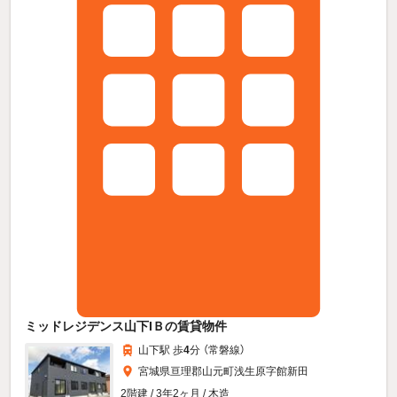
ミッドレジデンス山下IＢの賃貸物件
山下駅 歩
4
分 （常磐線）
宮城県亘理郡山元町浅生原字館新田
2階建 / 3年2ヶ月 / 木造