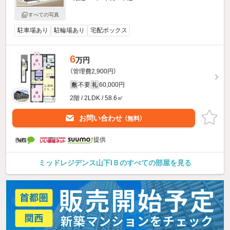
すべての写真
駐車場あり
駐輪場あり
宅配ボックス
6
万円
（管理費2,900円）
不要
60,000円
敷
礼
2階 / 2LDK / 58.6㎡
お問い合わせ
（無料）
提供
ミッドレジデンス山下IＢのすべての部屋を見る