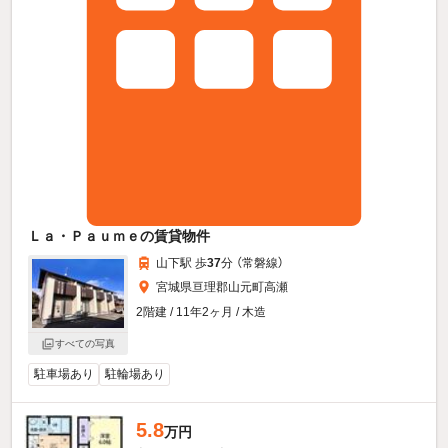
Ｌａ・Ｐａｕｍｅの賃貸物件
山下駅 歩
37
分 （常磐線）
宮城県亘理郡山元町高瀬
2階建 / 11年2ヶ月 / 木造
すべての写真
駐車場あり
駐輪場あり
5.8
万円