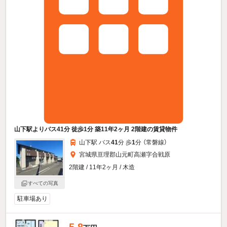
山下駅よりバス41分 徒歩1分 築11年2ヶ月 2階建の賃貸物件
山下駅 バス
41
分 歩
1
分 （常磐線）
宮城県亘理郡山元町高瀬字合戦原
2階建 / 11年2ヶ月 / 木造
すべての写真
駐車場あり
5.8