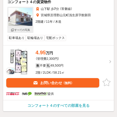
コンフォート４の賃貸物件
山下駅 歩
7
分 （常磐線）
宮城県亘理郡山元町浅生原字館新田
2階建 / 11年 / 木造
すべての写真
駐車場あり
駐輪場あり
宅配ボックス
4.95
万円
（管理費2,300円）
不要
49,500円
敷
礼
2階 / 2LDK / 58.21㎡
お問い合わせ
（無料）
提供
コンフォート４のすべての部屋を見る