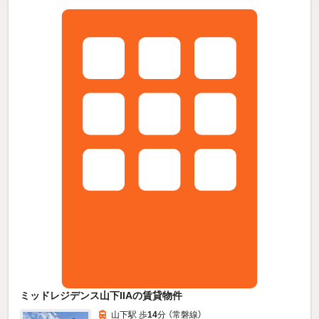
ミッドレジデンス山下IIAの賃貸物件
山下駅 歩
14
分 （常磐線）