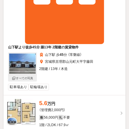
山下駅より徒歩45分 築13年 2階建の賃貸物件
山下駅 歩
45
分 （常磐線）
宮城県亘理郡山元町大平字藤田
2階建 / 13年 / 木造
すべての写真
駐車場あり
駐輪場あり
5.6
万円
（管理費2,000円）
56,000円
不要
敷
礼
1階 / 2LDK / 67.9㎡