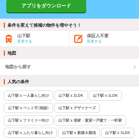
アプリをダウンロード
条件を変えて候補の物件を増やそう！
山下駅
保証人不要
変更する
変更する
地図
地図から探す
人気の条件
山下駅 x 一人暮らし向け
山下駅 x 2LDK
山下駅 x 1LDK
山下駅 x ペット可（相談）
山下駅 x デザイナーズ
山下駅 x ファミリー向け
山下駅 x 借家・賃貸一戸建て・一軒家
山下駅 x ふたり暮らし向け
山下駅 x 新築＆築浅
山下駅 x 3LDK