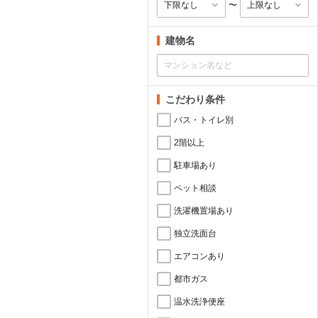
〜
建物名
こだわり条件
バス・トイレ別
2階以上
駐車場あり
ペット相談
洗濯機置場あり
独立洗面台
エアコンあり
都市ガス
温水洗浄便座