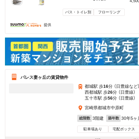
4,50
バス・トイレ別
フローリング
提供
パレス妻ヶ丘の賃貸物件
都城駅 歩
16
分 （日豊線
など
西都城駅 歩
26
分 （日豊線）
五十市駅 歩
56
分 （日豊線）
宮崎県都城市中原町
3階建
30年5ヶ
総階数
築年数
駐車場あり
宅配ボックス