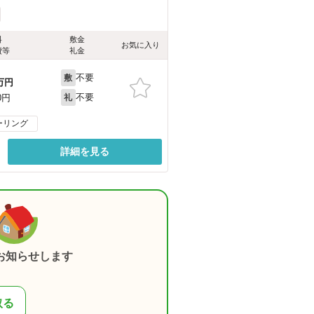
料
敷金
お気に入り
費等
礼金
不要
敷
万円
不要
0円
礼
ーリング
詳細を見る
お知らせします
取る