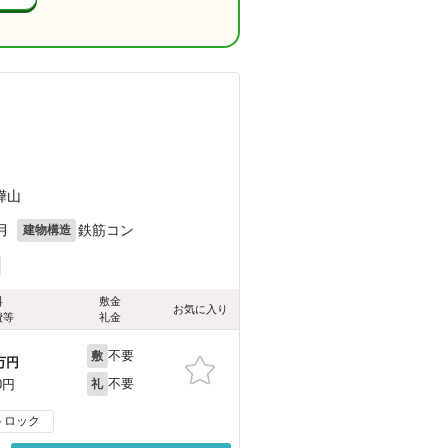
）
樺山
月
鉄筋コン
建物構造
料
敷金
お気に入り
費等
礼金
不要
敷
万円
不要
0円
礼
トロック