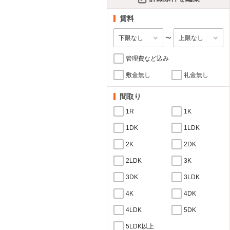
賃料
〜
管理費など込み
敷金無し
礼金無し
間取り
1R
1K
1DK
1LDK
2K
2DK
2LDK
3K
3DK
3LDK
4K
4DK
4LDK
5DK
5LDK以上