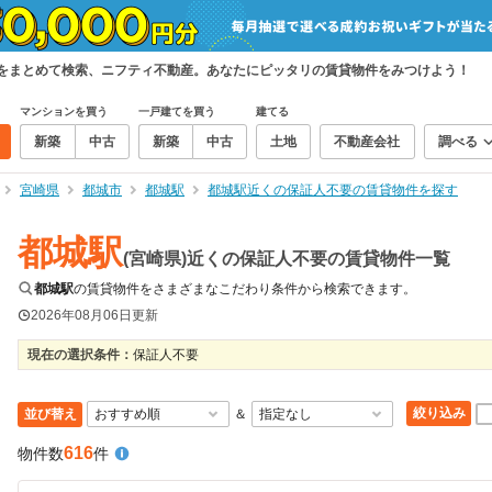
件をまとめて検索、ニフティ不動産。あなたにピッタリの賃貸物件をみつけよう！
マンションを買う
一戸建てを買う
建てる
新築
中古
新築
中古
土地
不動産会社
調べる
宮崎県
都城市
都城駅
都城駅近くの保証人不要の賃貸物件を探す
都城駅
(宮崎県)近くの保証人不要の賃貸物件一覧
都城駅
の賃貸物件をさまざまなこだわり条件から検索できます。
2026年08月06日
更新
現在の選択条件：
保証人不要
絞り込み
並び替え
＆
616
物件数
件