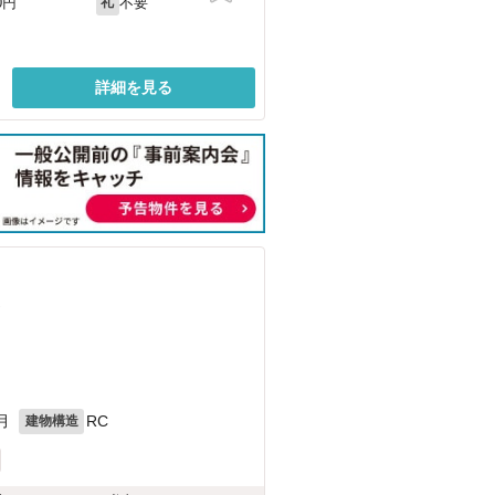
不要
0円
礼
詳細を見る
）
月
RC
建物構造