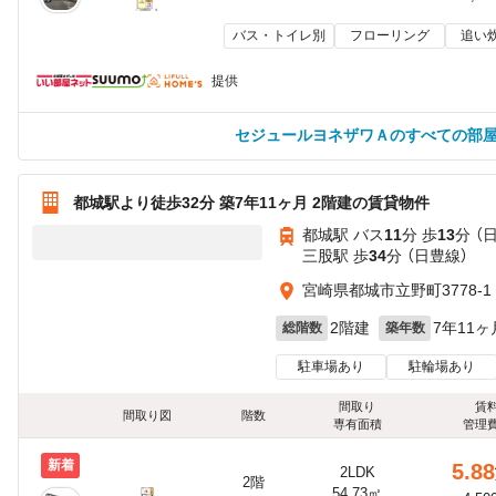
バス・トイレ別
フローリング
追い
提供
セジュールヨネザワＡのすべての部
都城駅より徒歩32分 築7年11ヶ月 2階建の賃貸物件
都城駅 バス
11
分 歩
13
分 （
三股駅 歩
34
分 （日豊線）
宮崎県都城市立野町3778-1
2階建
7年11ヶ
総階数
築年数
駐車場あり
駐輪場あり
間取り
賃
間取り図
階数
専有面積
管理
新着
5.88
2LDK
2階
54.73㎡