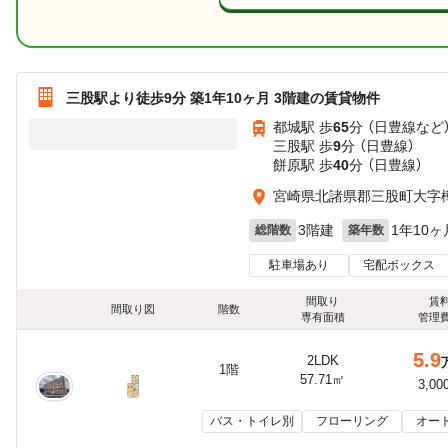
三股駅より徒歩9分 築1年10ヶ月 3階建の賃貸物件
都城駅 歩
65
分 （日豊線
など
三股駅 歩
9
分 （日豊線）
餅原駅 歩
40
分 （日豊線）
宮崎県北諸県郡三股町大字
3階建
1年10ヶ
総階数
築年数
駐車場あり
宅配ボックス
間取り
賃
間取り図
階数
専有面積
管理
5.9
2LDK
1階
57.71㎡
3,00
バス・トイレ別
フローリング
オー