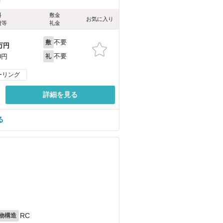
料
敷金
お気に入り
費等
礼金
不要
敷
万円
不要
0円
礼
ーリング
詳細を見る
る
）
RC
物構造