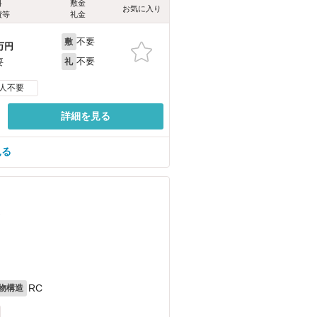
料
敷金
お気に入り
費等
礼金
不要
敷
万円
不要
要
礼
人不要
詳細を見る
見る
）
RC
物構造