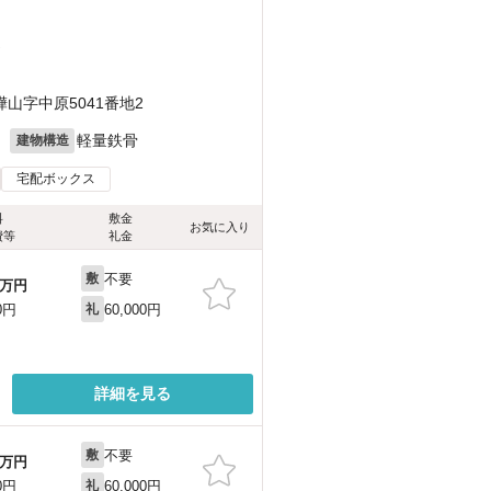
）
山字中原5041番地2
月
軽量鉄骨
建物構造
宅配ボックス
料
敷金
お気に入り
費等
礼金
不要
敷
万円
60,000円
0円
礼
詳細を見る
不要
敷
万円
60,000円
0円
礼