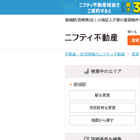
都城駅(宮崎県)近くの保証人不要の賃貸物
借りる
賃貸
不動産・住宅情報のニフティ不動産
賃貸
検索中のエリア
都城駅
駅を変更
市区町村を変更
地図から探す
詳細条件を編集