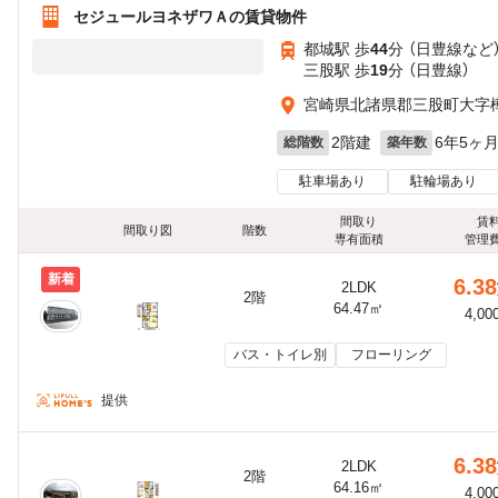
セジュールヨネザワＡの賃貸物件
都城駅 歩
44
分 （日豊線
など
三股駅 歩
19
分 （日豊線）
宮崎県北諸県郡三股町大字樺
2階建
6年5ヶ
総階数
築年数
駐車場あり
駐輪場あり
間取り
賃
間取り図
階数
専有面積
管理
新着
6.38
2LDK
2階
64.47㎡
4,00
バス・トイレ別
フローリング
提供
6.38
2LDK
2階
64.16㎡
4,00