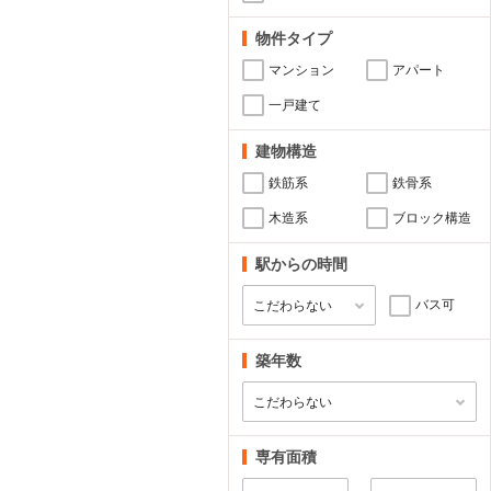
物件タイプ
マンション
アパート
一戸建て
建物構造
鉄筋系
鉄骨系
木造系
ブロック構造
駅からの時間
バス可
築年数
専有面積