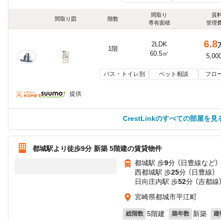
間取り
賃
間取り図
階数
専有面積
管理
6.8
2LDK
1階
60.5㎡
5,00
バス・トイレ別
ペット相談
フロ
提供
CrestLinkのすべての部屋を見
都城駅より徒歩9分 新築 5階建の賃貸物件
都城駅 歩
9
分 （日豊線
など
）
西都城駅 歩
25
分 （日豊線）
日向庄内駅 歩
52
分 （吉都線
宮崎県都城市平江町
5階建
新築
総階数
築年数
建