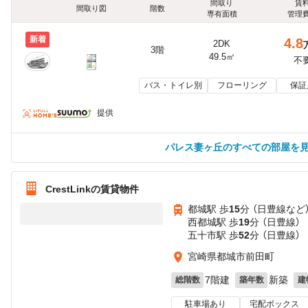
間取り
賃
間取り図
階数
専有面積
管理
新着
4.8
2DK
3階
49.5㎡
不
バス・トイレ別
フローリング
保証
提供
パレス妻ヶ丘のすべての部屋を
CrestLinkの賃貸物件
都城駅 歩
15
分 （日豊線
など
西都城駅 歩
19
分 （日豊線）
五十市駅 歩
52
分 （日豊線）
宮崎県都城市前田町
7階建
新築
総階数
築年数
建
駐車場あり
宅配ボックス