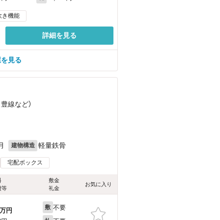
炊き機能
詳細を見る
屋を見る
日豊線
など
）
月
軽量鉄骨
建物構造
宅配ボックス
料
敷金
お気に入り
費等
礼金
不要
敷
万円