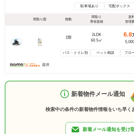
駐車場あり
宅配ボックス
間取り
賃
間取り図
階数
専有面積
管理
6.8
2LDK
1階
60.5㎡
5,00
バス・トイレ別
ペット相談
フロ
提供
新着物件メール通知
検索中の条件の新着物件情報をいち早く
新着メール通知を受け