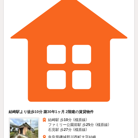
結崎駅より徒歩10分 築30年1ヶ月 2階建の賃貸物件
結崎駅 歩
10
分 （橿原線）
ファミリー公園前駅 歩
25
分 （橿原線）
石見駅 歩
27
分 （橿原線）
奈良県磯城郡川西町大字結崎