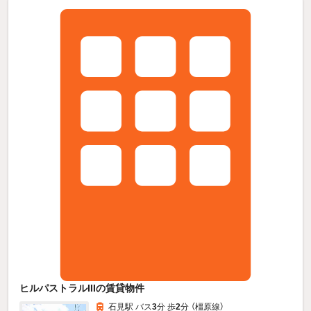
ヒルパストラルIIIの賃貸物件
石見駅 バス
3
分 歩
2
分 （橿原線）