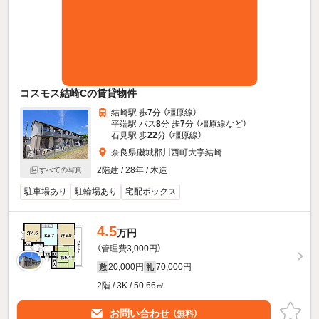
コスモス結崎Cの賃貸物件
結崎駅 歩
7
分 （橿原線）
平端駅 バス
8
分 歩
7
分 （橿原線
など
）
石見駅 歩
22
分 （橿原線）
奈良県磯城郡川西町大字結崎
2階建 / 28年 / 木造
すべての写真
駐車場あり
駐輪場あり
宅配ボックス
4.5
万円
（管理費3,000円）
20,000円
70,000円
敷
礼
2階 / 3K / 50.66㎡
お問い合わせ
（無料）