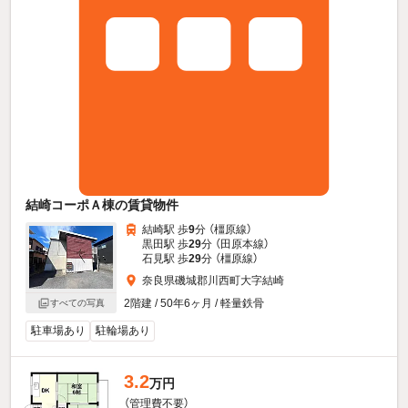
結崎コーポＡ棟の賃貸物件
結崎駅 歩
9
分 （橿原線）
黒田駅 歩
29
分 （田原本線）
石見駅 歩
29
分 （橿原線）
奈良県磯城郡川西町大字結崎
2階建 / 50年6ヶ月 / 軽量鉄骨
すべての写真
駐車場あり
駐輪場あり
3.2
万円
（管理費不要）