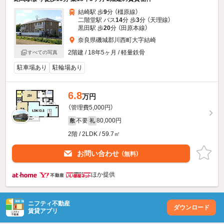
結崎駅 歩
9
分 （橿原線）
二階堂駅 バス
14
分 歩
3
分 （天理線）
黒田駅 歩
20
分 （田原本線）
奈良県磯城郡川西町大字結崎
2階建 / 18年5ヶ月 / 軽量鉄骨
すべての写真
駐車場あり
駐輪場あり
6.8
万円
（管理費5,000円）
不要
80,000円
敷
礼
2階 / 2LDK / 59.7㎡
お問い合わせ
（無料）
ほか提供
ニフティ不動産
ダウンロード
賃貸アプリ