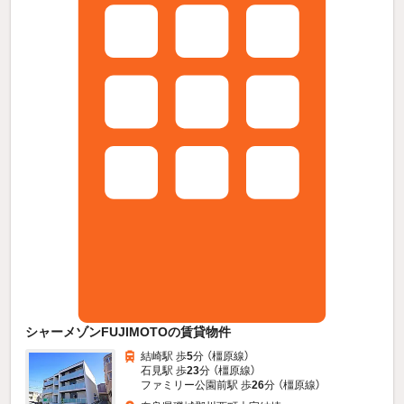
シャーメゾンFUJIMOTOの賃貸物件
結崎駅 歩
5
分 （橿原線）
石見駅 歩
23
分 （橿原線）
ファミリー公園前駅 歩
26
分 （橿原線）