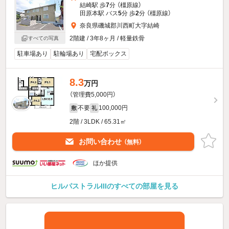
結崎駅 歩
7
分 （橿原線）
田原本駅 バス
5
分 歩
2
分 （橿原線）
奈良県磯城郡川西町大字結崎
2階建 / 3年8ヶ月 / 軽量鉄骨
すべての写真
駐車場あり
駐輪場あり
宅配ボックス
8.3
万円
（管理費5,000円）
不要
100,000円
敷
礼
2階 / 3LDK / 65.31㎡
お問い合わせ
（無料）
ほか提供
ヒルパストラルIIIのすべての部屋を見る