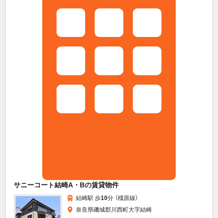
サニーコート結崎A・Bの賃貸物件
結崎駅 歩
10
分 （橿原線）
奈良県磯城郡川西町大字結崎