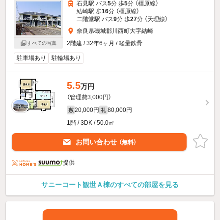
石見駅 バス
5
分 歩
5
分 （橿原線）
結崎駅 歩
16
分 （橿原線）
二階堂駅 バス
9
分 歩
27
分 （天理線）
奈良県磯城郡川西町大字結崎
2階建 / 32年6ヶ月 / 軽量鉄骨
すべての写真
駐車場あり
駐輪場あり
5.5
万円
（管理費3,000円）
20,000円
80,000円
敷
礼
1階 / 3DK / 50.0㎡
お問い合わせ
（無料）
提供
サニーコート観世Ａ棟のすべての部屋を見る