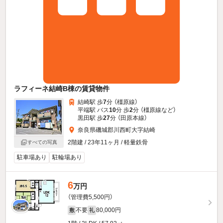
ラフィーネ結崎B棟の賃貸物件
結崎駅 歩
7
分 （橿原線）
平端駅 バス
10
分 歩
2
分 （橿原線
など
）
黒田駅 歩
27
分 （田原本線）
奈良県磯城郡川西町大字結崎
2階建 / 23年11ヶ月 / 軽量鉄骨
すべての写真
駐車場あり
駐輪場あり
6
万円
（管理費5,500円）
不要
80,000円
敷
礼