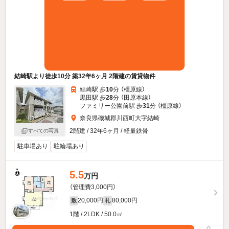
結崎駅より徒歩10分 築32年6ヶ月 2階建の賃貸物件
結崎駅 歩
10
分 （橿原線）
黒田駅 歩
28
分 （田原本線）
ファミリー公園前駅 歩
31
分 （橿原線）
奈良県磯城郡川西町大字結崎
2階建 / 32年6ヶ月 / 軽量鉄骨
すべての写真
駐車場あり
駐輪場あり
5.5
万円
（管理費3,000円）
20,000円
80,000円
敷
礼
1階 / 2LDK / 50.0㎡