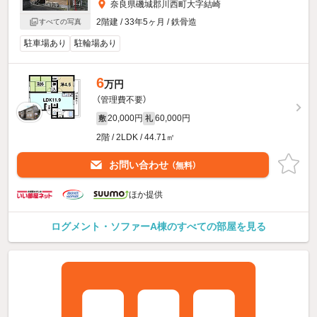
奈良県磯城郡川西町大字結崎
2階建 / 33年5ヶ月 / 鉄骨造
すべての写真
駐車場あり
駐輪場あり
6
万円
（管理費不要）
20,000円
60,000円
敷
礼
2階 / 2LDK / 44.71㎡
お問い合わせ
（無料）
ほか提供
ログメント・ソファーA棟のすべての部屋を見る