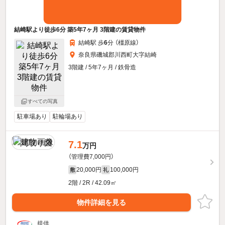
結崎駅より徒歩6分 築5年7ヶ月 3階建の賃貸物件
結崎駅 歩
6
分 （橿原線）
奈良県磯城郡川西町大字結崎
3階建 / 5年7ヶ月 / 鉄骨造
すべての写真
駐車場あり
駐輪場あり
7.1
万円
（管理費7,000円）
20,000円
100,000円
敷
礼
2階 / 2R / 42.09㎡
物件詳細を見る
提供