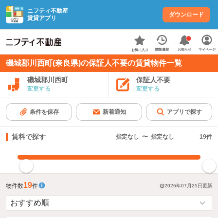
ニフティ不動産
ダウンロード
賃貸アプリ
お知らせ
閲覧履歴
マイページ
お気に入り
磯城郡川西町(奈良県)の保証人不要の賃貸物件一覧
磯城郡川西町
保証人不要
変更する
変更する
条件を保存
新着通知
アプリで探す
賃料で探す
指定なし
〜
指定なし
19
件
指定した賃料で絞り込む
19
物件数
件
2026年07月25日
更新