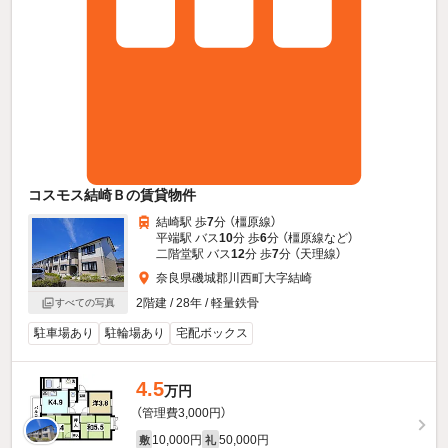
コスモス結崎Ｂの賃貸物件
結崎駅 歩
7
分 （橿原線）
平端駅 バス
10
分 歩
6
分 （橿原線
など
）
二階堂駅 バス
12
分 歩
7
分 （天理線）
奈良県磯城郡川西町大字結崎
2階建 / 28年 / 軽量鉄骨
すべての写真
駐車場あり
駐輪場あり
宅配ボックス
4.5
万円
（管理費3,000円）
10,000円
50,000円
敷
礼