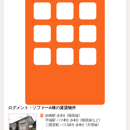
ログメント・ソファーA棟の賃貸物件
結崎駅 歩
3
分 （橿原線）
平端駅 バス
8
分 歩
4
分 （橿原線
など
）
二階堂駅 バス
12
分 歩
4
分 （天理線）