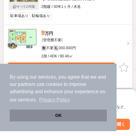
2階建 / 30年1ヶ月 / 木造
すべての写真
駐車場あり
駐輪場あり
9
万円
（管理費不要）
不要
300,000円
敷
礼
1階 / 4DK / 90.46㎡
お問い合わせ
（無料）
By using our services, you agree that we and
提供
our
partners
use cookies to improve
advertising and enhance your experience on
アプリに切り替えて、サクサクお部屋探し
our services.
Privacy Policy
会員登録なしですぐ使える。マップ検索やお気に入り保存など、
アプリ限定の便利な機能が使えます！
OK
Web版で続行
アプリを開く
市区町村を変更
絞り込み条件を変更