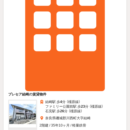
プレセア結崎の賃貸物件
結崎駅 歩
4
分 （橿原線）
ファミリー公園前駅 歩
23
分 （橿原線）
石見駅 歩
26
分 （橿原線）
奈良県磯城郡川西町大字結崎
2階建 / 35年10ヶ月 / 軽量鉄骨