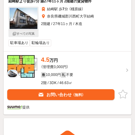
結崎駅より徒歩7分 築27年11ヶ月 2階建の賃貸物件
結崎駅 歩
7
分 （橿原線）
奈良県磯城郡川西町大字結崎
2階建 / 27年11ヶ月 / 木造
すべての写真
駐車場あり
駐輪場あり
4.5
万円
（管理費3,000円）
10,000円
不要
敷
礼
2階 / 3DK / 46.63㎡
お問い合わせ
（無料）
提供