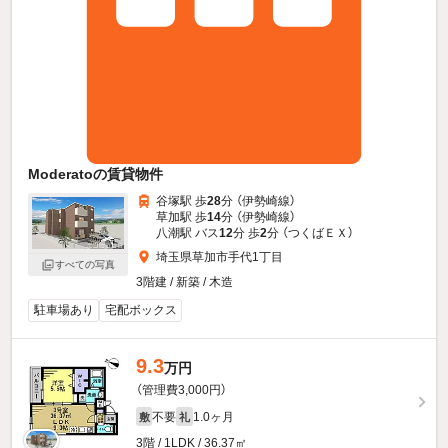
Moderatoの賃貸物件
谷塚駅 歩
28
分 （伊勢崎線）
草加駅 歩
14
分 （伊勢崎線）
八潮駅 バス
12
分 歩
2
分 （つくばＥＸ）
埼玉県草加市手代1丁目
すべての写真
3階建 / 新築 / 木造
駐車場あり
宅配ボックス
9.3
万円
（管理費3,000円）
不要
1.0ヶ月
敷
礼
3階 / 1LDK / 36.37㎡