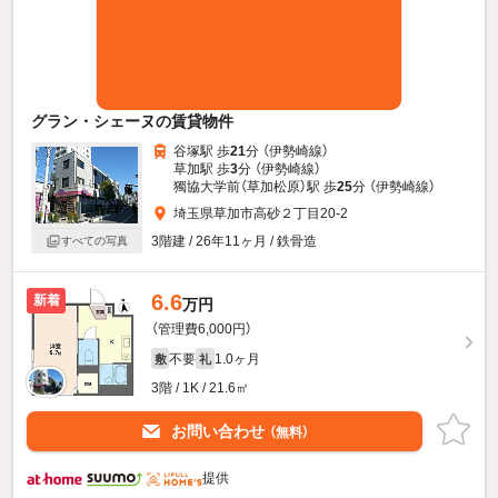
グラン・シェーヌの賃貸物件
谷塚駅 歩
21
分 （伊勢崎線）
草加駅 歩
3
分 （伊勢崎線）
獨協大学前（草加松原）駅 歩
25
分 （伊勢崎線）
埼玉県草加市高砂２丁目20-2
3階建 / 26年11ヶ月 / 鉄骨造
すべての写真
6.6
新着
万円
（管理費6,000円）
不要
1.0ヶ月
敷
礼
3階 / 1K / 21.6㎡
お問い合わせ
（無料）
提供