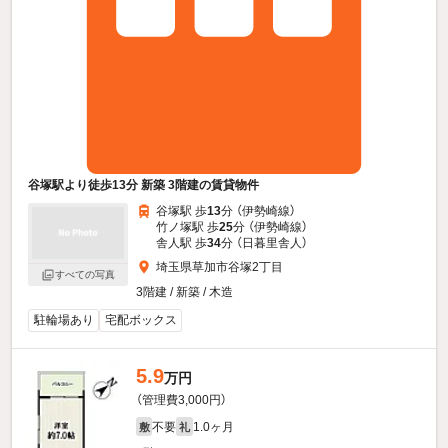
谷塚駅より徒歩13分 新築 3階建の賃貸物件
谷塚駅 歩
13
分 （伊勢崎線）
竹ノ塚駅 歩
25
分 （伊勢崎線）
舎人駅 歩
34
分 （日暮里舎人）
埼玉県草加市谷塚2丁目
すべての写真
3階建 / 新築 / 木造
駐輪場あり
宅配ボックス
5.9
万円
（管理費3,000円）
不要
1.0ヶ月
敷
礼