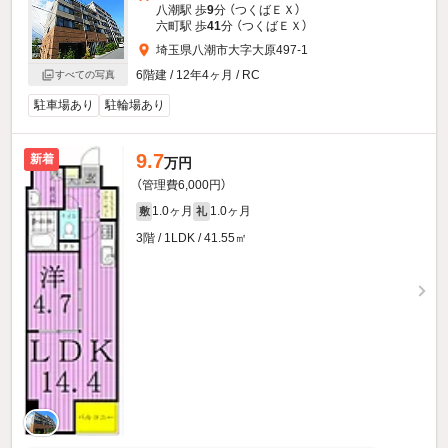
八潮駅 歩
9
分 （つくばＥＸ）
六町駅 歩
41
分 （つくばＥＸ）
埼玉県八潮市大字大原497-1
6階建 / 12年4ヶ月 / RC
すべての写真
駐車場あり
駐輪場あり
9.7
新着
万円
（管理費6,000円）
1.0ヶ月
1.0ヶ月
敷
礼
3階 / 1LDK / 41.55㎡