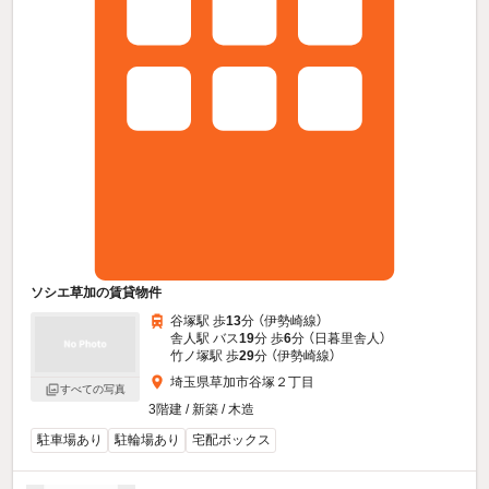
ソシエ草加の賃貸物件
谷塚駅 歩
13
分 （伊勢崎線）
舎人駅 バス
19
分 歩
6
分 （日暮里舎人）
竹ノ塚駅 歩
29
分 （伊勢崎線）
埼玉県草加市谷塚２丁目
すべての写真
3階建 / 新築 / 木造
駐車場あり
駐輪場あり
宅配ボックス