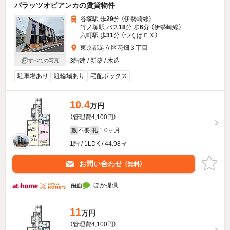
パラッツオビアンカの賃貸物件
谷塚駅 歩
29
分 （伊勢崎線）
竹ノ塚駅 バス
18
分 歩
6
分 （伊勢崎線）
六町駅 歩
31
分 （つくばＥＸ）
東京都足立区花畑３丁目
3階建 / 新築 / 木造
すべての写真
駐車場あり
駐輪場あり
宅配ボックス
10.4
万円
（管理費4,100円）
不要
1.0ヶ月
敷
礼
1階 / 1LDK / 44.98㎡
お問い合わせ
（無料）
ほか提供
11
万円
（管理費4,100円）