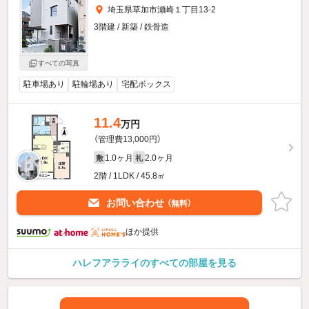
埼玉県草加市瀬崎１丁目13-2
3階建 / 新築 / 鉄骨造
すべての写真
駐車場あり
駐輪場あり
宅配ボックス
11.4
万円
（管理費13,000円）
1.0ヶ月
2.0ヶ月
敷
礼
2階 / 1LDK / 45.8㎡
お問い合わせ
（無料）
ほか提供
ハレフアラライのすべての部屋を見る