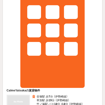
CalmeYatsukaの賃貸物件
谷塚駅 歩
7
分 （伊勢崎線）
草加駅 歩
19
分 （伊勢崎線）
竹ノ塚駅 バス
18
分 歩
8
分 （伊勢崎線）