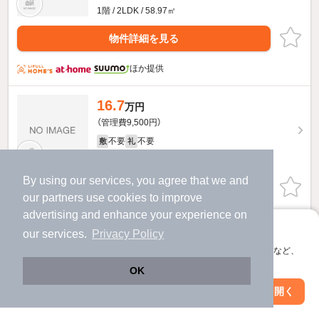
1階 / 2LDK / 58.97㎡
物件詳細を見る
ほか提供
16.7
万円
（管理費9,500円）
不要
不要
敷
礼
3階 / 2LDK / 59.07㎡
By using our services, you agree that we and
物件詳細を見る
our
partners
use cookies to improve
advertising and enhance your experience on
ほか提供
アプリに切り替えて、サクサクお部屋探し
our services.
Privacy Policy
会員登録なしですぐ使える。マップ検索やお気に入り保存など、
16.1
万円
アプリ限定の便利な機能が使えます！
OK
（管理費9,500円）
Web版で続行
アプリを開く
不要
不要
敷
礼
駅・沿線を変更
絞り込み条件を変更
1階 / 2LDK / 54.86㎡