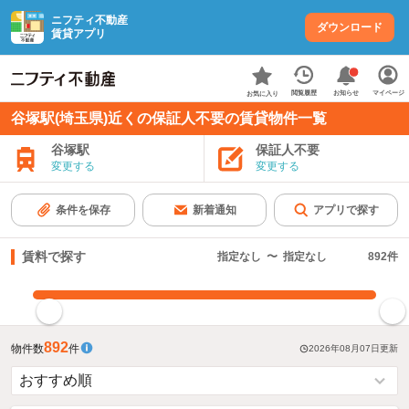
ニフティ不動産
ダウンロード
賃貸アプリ
お知らせ
閲覧履歴
マイページ
お気に入り
谷塚駅(埼玉県)近くの保証人不要の賃貸物件一覧
谷塚駅
保証人不要
変更する
変更する
条件を保存
新着通知
アプリで探す
賃料で探す
指定なし
〜
指定なし
892
件
指定した賃料で絞り込む
892
物件数
件
2026年08月07日
更新