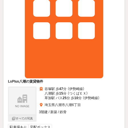
LsPlus八潮の賃貸物件
谷塚駅 歩
47
分 （伊勢崎線）
八潮駅 歩
15
分 （つくばＥＸ）
草加駅 バス
25
分 歩
10
分 （伊勢崎線）
埼玉県八潮市八潮6丁目
3階建 / 新築 / 鉄骨
すべての写真
駐車場あり
宅配ボックス