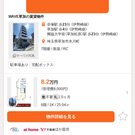
WAVE草加の賃貸物件
谷塚駅 歩
23
分 （伊勢崎線）
草加駅 歩
4
分 （伊勢崎線）
獨協大学前（草加松原）駅 歩
23
分 （伊勢崎線）
埼玉県草加市氷川町
7階建 / 新築 / RC
すべての写真
駐車場あり
宅配ボックス
8.2
万円
（管理費8,000円）
不要
1.0ヶ月
敷
礼
6階 / 1K / 25.04㎡
物件詳細を見る
ほか提供