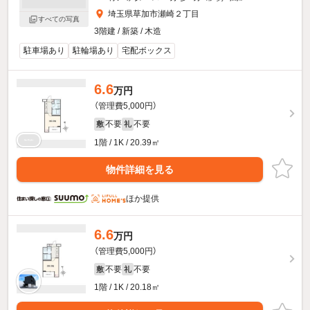
埼玉県草加市瀬崎２丁目
すべての写真
3階建 / 新築 / 木造
駐車場あり
駐輪場あり
宅配ボックス
6.6
万円
（管理費5,000円）
不要
不要
敷
礼
1階 / 1K / 20.39㎡
物件詳細を見る
ほか提供
6.6
万円
（管理費5,000円）
不要
不要
敷
礼
1階 / 1K / 20.18㎡