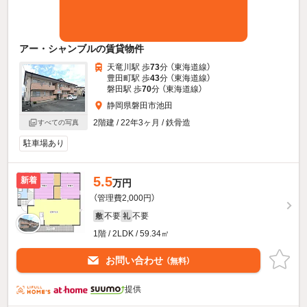
アー・シャンブルの賃貸物件
天竜川駅 歩
73
分 （東海道線）
豊田町駅 歩
43
分 （東海道線）
磐田駅 歩
70
分 （東海道線）
静岡県磐田市池田
2階建 / 22年3ヶ月 / 鉄骨造
すべての写真
駐車場あり
5.5
新着
万円
（管理費2,000円）
不要
不要
敷
礼
1階 / 2LDK / 59.34㎡
お問い合わせ
（無料）
提供