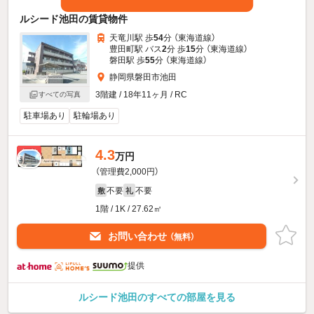
ルシード池田の賃貸物件
天竜川駅 歩
54
分 （東海道線）
豊田町駅 バス
2
分 歩
15
分 （東海道線）
磐田駅 歩
55
分 （東海道線）
静岡県磐田市池田
3階建 / 18年11ヶ月 / RC
すべての写真
駐車場あり
駐輪場あり
4.3
新着
万円
（管理費2,000円）
不要
不要
敷
礼
1階 / 1K / 27.62㎡
お問い合わせ
（無料）
提供
ルシード池田のすべての部屋を見る