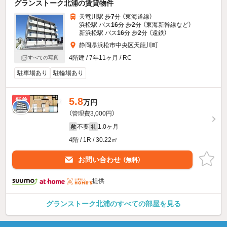
グランストーク北浦の賃貸物件
天竜川駅 歩
7
分 （東海道線）
浜松駅 バス
16
分 歩
2
分 （東海新幹線
など
）
新浜松駅 バス
16
分 歩
2
分 （遠鉄）
静岡県浜松市中央区天龍川町
4階建 / 7年11ヶ月 / RC
すべての写真
駐車場あり
駐輪場あり
5.8
新着
万円
（管理費3,000円）
不要
1.0ヶ月
敷
礼
4階 / 1R / 30.22㎡
お問い合わせ
（無料）
提供
グランストーク北浦のすべての部屋を見る