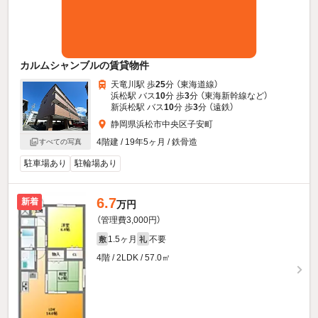
カルムシャンブルの賃貸物件
天竜川駅 歩
25
分 （東海道線）
浜松駅 バス
10
分 歩
3
分 （東海新幹線
など
）
新浜松駅 バス
10
分 歩
3
分 （遠鉄）
静岡県浜松市中央区子安町
4階建 / 19年5ヶ月 / 鉄骨造
すべての写真
駐車場あり
駐輪場あり
6.7
新着
万円
（管理費3,000円）
1.5ヶ月
不要
敷
礼
4階 / 2LDK / 57.0㎡