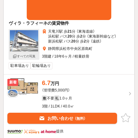
ヴィラ・ラフィーネの賃貸物件
天竜川駅 歩
21
分 （東海道線）
浜松駅 バス
20
分 歩
2
分 （東海新幹線
など
）
新浜松駅 バス
20
分 歩
2
分 （遠鉄）
静岡県浜松市中央区原島町
3階建 / 18年6ヶ月 / 軽量鉄骨
すべての写真
駐車場あり
駐輪場あり
6.7
新着
万円
（管理費5,000円）
不要
1.0ヶ月
敷
礼
3階 / 1LDK / 40.0㎡
お問い合わせ
（無料）
提供