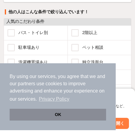
他の人はこんな条件で絞り込んでいます！
人気のこだわり条件
バス・トイレ別
2階以上
駐車場あり
ペット相談
洗濯機置場あり
独立洗面台
By using our services, you agree that we and
エアコンあり
都市ガス
our
partners
use cookies to improve
advertising and enhance your experience on
温水洗浄便座
オートロック
アプリに切り替えて、サクサクお部屋探し
our services.
Privacy Policy
会員登録なしですぐ使える。マップ検索やお気に入り保存など、
コンロ2口以上
追焚き機能
アプリ限定の便利な機能が使えます！
OK
TV付インターホン
角部屋
Web版で続行
アプリを開く
駅・沿線を変更
絞り込み条件を変更