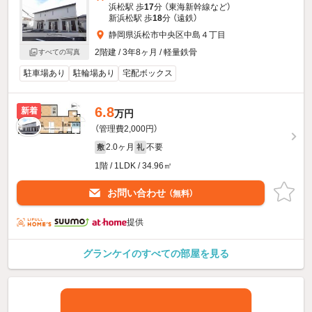
浜松駅 歩
17
分 （東海新幹線
など
）
新浜松駅 歩
18
分 （遠鉄）
静岡県浜松市中央区中島４丁目
2階建 / 3年8ヶ月 / 軽量鉄骨
すべての写真
駐車場あり
駐輪場あり
宅配ボックス
6.8
新着
万円
（管理費2,000円）
2.0ヶ月
不要
敷
礼
1階 / 1LDK / 34.96㎡
お問い合わせ
（無料）
提供
グランケイのすべての部屋を見る