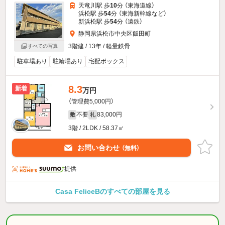
天竜川駅 歩
10
分 （東海道線）
浜松駅 歩
54
分 （東海新幹線
など
）
新浜松駅 歩
54
分 （遠鉄）
静岡県浜松市中央区飯田町
3階建 / 13年 / 軽量鉄骨
すべての写真
駐車場あり
駐輪場あり
宅配ボックス
8.3
新着
万円
（管理費5,000円）
不要
83,000円
敷
礼
3階 / 2LDK / 58.37㎡
お問い合わせ
（無料）
提供
Casa FeliceBのすべての部屋を見る