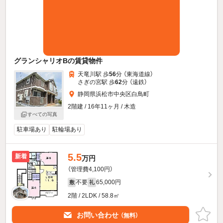
グランシャリオBの賃貸物件
天竜川駅 歩
56
分 （東海道線）
さぎの宮駅 歩
62
分 （遠鉄）
静岡県浜松市中央区白鳥町
2階建 / 16年11ヶ月 / 木造
すべての写真
駐車場あり
駐輪場あり
5.5
新着
万円
（管理費4,100円）
不要
65,000円
敷
礼
2階 / 2LDK / 58.8㎡
お問い合わせ
（無料）