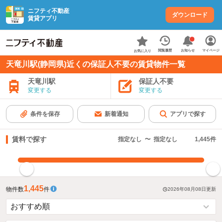
ニフティ不動産
ダウンロード
賃貸アプリ
お知らせ
閲覧履歴
マイページ
お気に入り
天竜川駅(静岡県)近くの保証人不要の賃貸物件一覧
天竜川駅
保証人不要
変更する
変更する
条件を保存
新着通知
アプリで探す
賃料で探す
指定なし
〜
指定なし
1,445
件
指定した賃料で絞り込む
1,445
物件数
件
2026年08月08日
更新