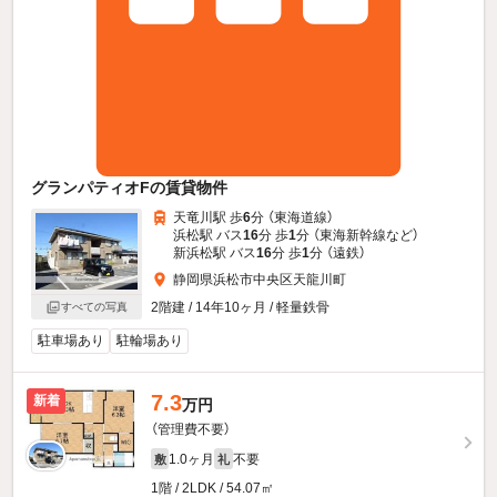
グランパティオFの賃貸物件
天竜川駅 歩
6
分 （東海道線）
浜松駅 バス
16
分 歩
1
分 （東海新幹線
など
）
新浜松駅 バス
16
分 歩
1
分 （遠鉄）
静岡県浜松市中央区天龍川町
2階建 / 14年10ヶ月 / 軽量鉄骨
すべての写真
駐車場あり
駐輪場あり
7.3
新着
万円
（管理費不要）
1.0ヶ月
不要
敷
礼
1階 / 2LDK / 54.07㎡