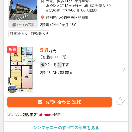
天竜川駅 歩
31
分 （東海道線）
浜松駅 バス
14
分 歩
3
分 （東海新幹線
など
）
新浜松駅 バス
14
分 歩
3
分 （遠鉄）
静岡県浜松市中央区渡瀬町
2階建 / 24年6ヶ月 / RC
すべての写真
駐車場あり
駐輪場あり
5.8
新着
万円
（管理費3,000円）
2.0ヶ月
不要
敷
礼
2階 / 2LDK / 53.55㎡
お問い合わせ
（無料）
提供
シンフォニーのすべての部屋を見る