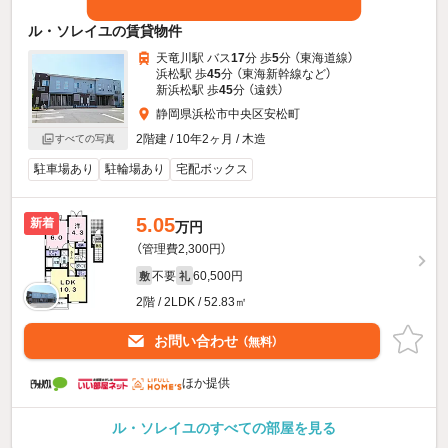
ル・ソレイユの賃貸物件
天竜川駅 バス
17
分 歩
5
分 （東海道線）
浜松駅 歩
45
分 （東海新幹線
など
）
新浜松駅 歩
45
分 （遠鉄）
静岡県浜松市中央区安松町
2階建 / 10年2ヶ月 / 木造
すべての写真
駐車場あり
駐輪場あり
宅配ボックス
5.05
新着
万円
（管理費2,300円）
不要
60,500円
敷
礼
2階 / 2LDK / 52.83㎡
お問い合わせ
（無料）
ほか提供
ル・ソレイユのすべての部屋を見る