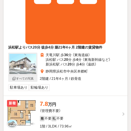
浜松駅よりバス20分 徒歩4分 築21年4ヶ月 2階建の賃貸物件
天竜川駅 歩
36
分 （東海道線）
浜松駅 バス
20
分 歩
4
分 （東海新幹線
など
）
新浜松駅 バス
20
分 歩
4
分 （遠鉄）
静岡県浜松市中央区本郷町
2階建 / 21年4ヶ月 / 鉄骨造
すべての写真
駐車場あり
駐輪場あり
7.8
新着
万円
（管理費不要）
不要
不要
敷
礼
1階 / 3LDK / 73.96㎡