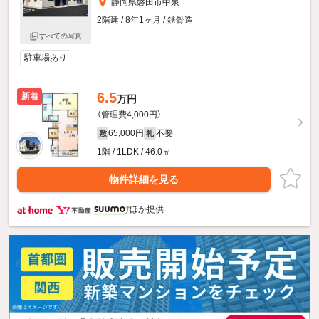
静岡県磐田市中泉
2階建 / 8年1ヶ月 / 鉄骨造
すべての写真
駐車場あり
6.5
新着
万円
（管理費4,000円）
65,000円
不要
敷
礼
1階 / 1LDK / 46.0㎡
物件詳細を見る
ほか提供