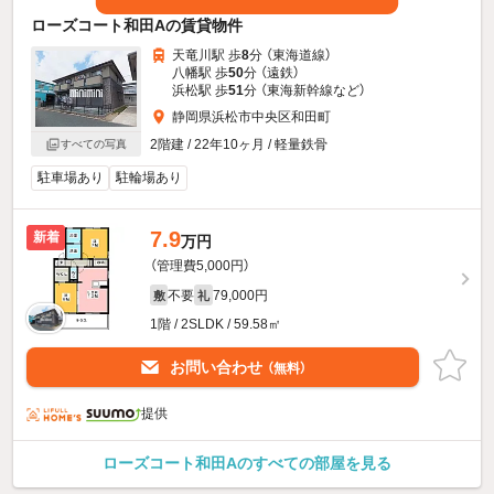
ローズコート和田Aの賃貸物件
天竜川駅 歩
8
分 （東海道線）
八幡駅 歩
50
分 （遠鉄）
浜松駅 歩
51
分 （東海新幹線
など
）
静岡県浜松市中央区和田町
2階建 / 22年10ヶ月 / 軽量鉄骨
すべての写真
駐車場あり
駐輪場あり
7.9
新着
万円
（管理費5,000円）
不要
79,000円
敷
礼
1階 / 2SLDK / 59.58㎡
お問い合わせ
（無料）
提供
ローズコート和田Aのすべての部屋を見る