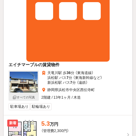
エイチマーブルの賃貸物件
天竜川駅 歩
36
分 （東海道線）
浜松駅 バス
7
分 （東海新幹線
など
）
新浜松駅 バス
7
分 （遠鉄）
静岡県浜松市中央区西伝寺町
2階建 / 13年1ヶ月 / 木造
すべての写真
駐車場あり
駐輪場あり
5.3
新着
万円
（管理費2,300円）