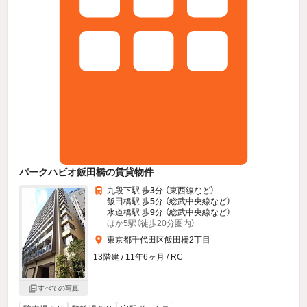
パークハビオ飯田橋の賃貸物件
九段下駅 歩
3
分 （東西線
など
）
飯田橋駅 歩
5
分 （総武中央線
など
）
水道橋駅 歩
9
分 （総武中央線
など
）
ほか5駅（徒歩20分圏内）
東京都千代田区飯田橋2丁目
13階建 / 11年6ヶ月 / RC
すべての写真