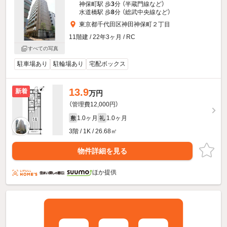
神保町駅 歩
3
分 （半蔵門線
など
）
水道橋駅 歩
8
分 （総武中央線
など
）
東京都千代田区神田神保町２丁目
11階建 / 22年3ヶ月 / RC
すべての写真
駐車場あり
駐輪場あり
宅配ボックス
13.9
新着
万円
（管理費12,000円）
1.0ヶ月
1.0ヶ月
敷
礼
3階 / 1K / 26.68㎡
物件詳細を見る
ほか提供