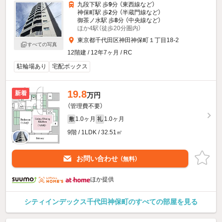
九段下駅 歩
9
分 （東西線
など
）
神保町駅 歩
2
分 （半蔵門線
など
）
御茶ノ水駅 歩
8
分 （中央線
など
）
ほか4駅（徒歩20分圏内）
東京都千代田区神田神保町１丁目18-2
すべての写真
12階建 / 12年7ヶ月 / RC
駐輪場あり
宅配ボックス
19.8
新着
万円
（管理費不要）
1.0ヶ月
1.0ヶ月
敷
礼
9階 / 1LDK / 32.51㎡
お問い合わせ
（無料）
ほか提供
シティインデックス千代田神保町のすべての部屋を見る