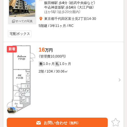
飯田橋駅 歩
4
分 （総武中央線
など
）
牛込神楽坂駅 歩
14
分 （大江戸線）
ほか5駅（徒歩20分圏内）
東京都千代田区富士見2丁目14-30
すべての写真
5階建 / 3年11ヶ月 / RC
宅配ボックス
16
新着
万円
（管理費10,000円）
1.0ヶ月
1.0ヶ月
敷
礼
2階 / 1DK / 30.06㎡
お問い合わせ
（無料）