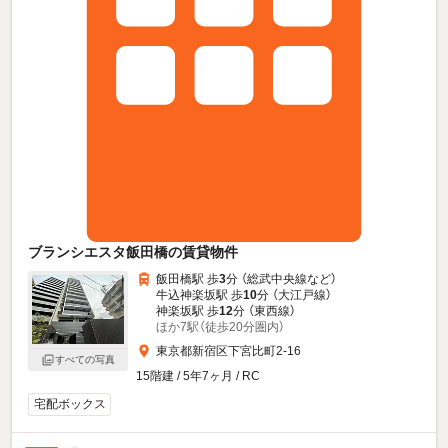
ブランシエスタ飯田橋の賃貸物件
飯田橋駅 歩
3
分 （総武中央線
など
）
牛込神楽坂駅 歩
10
分 （大江戸線）
神楽坂駅 歩
12
分 （東西線）
ほか7駅（徒歩20分圏内）
東京都新宿区下宮比町2-16
すべての写真
15階建 / 5年7ヶ月 / RC
宅配ボックス