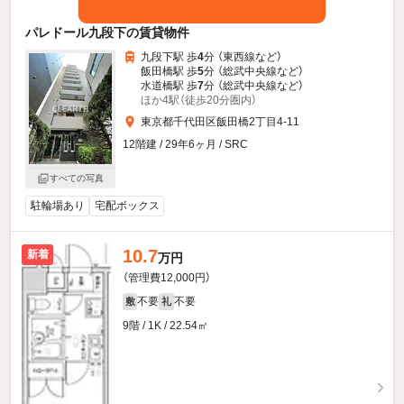
パレドール九段下の賃貸物件
九段下駅 歩
4
分 （東西線
など
）
飯田橋駅 歩
5
分 （総武中央線
など
）
水道橋駅 歩
7
分 （総武中央線
など
）
ほか4駅（徒歩20分圏内）
東京都千代田区飯田橋2丁目4-11
12階建 / 29年6ヶ月 / SRC
すべての写真
駐輪場あり
宅配ボックス
10.7
新着
万円
（管理費12,000円）
不要
不要
敷
礼
9階 / 1K / 22.54㎡