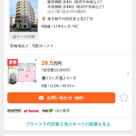
飯田橋駅 歩
4
分 （総武中央線
など
）
水道橋駅 歩
14
分 （総武中央線
など
）
ほか7駅（徒歩20分圏内）
東京都千代田区富士見2丁目
9階建 / 17年5ヶ月 / RC
すべての写真
駐輪場あり
宅配ボックス
26.5
新着
万円
（管理費10,000円）
1.0ヶ月
1.0ヶ月
敷
礼
6階 / 1LDK / 49.53㎡
お問い合わせ
（無料）
ほか提供
プラース千代田富士見のすべての部屋を見る