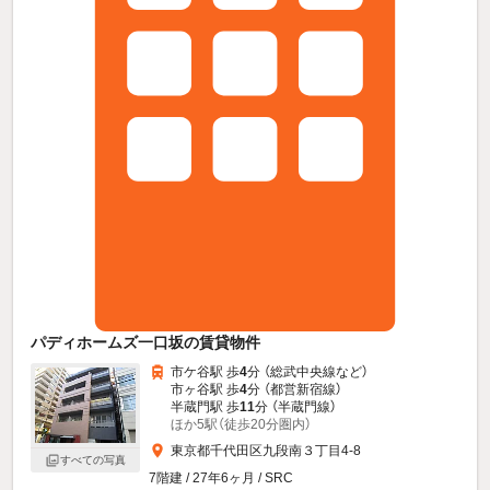
パディホームズ一口坂の賃貸物件
市ケ谷駅 歩
4
分 （総武中央線
など
）
市ヶ谷駅 歩
4
分 （都営新宿線）
半蔵門駅 歩
11
分 （半蔵門線）
ほか5駅（徒歩20分圏内）
東京都千代田区九段南３丁目4-8
すべての写真
7階建 / 27年6ヶ月 / SRC