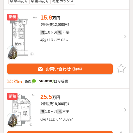
駐車場あり
駐輪場あり
宅配ボックス
15.9
新着
万円
（管理費12,000円）
1.0ヶ月
不要
敷
礼
4階 / 1R / 25.02㎡
お問い合わせ
（無料）
ほか提供
25.5
新着
万円
（管理費18,000円）
1.0ヶ月
不要
敷
礼
6階 / 1LDK / 40.07㎡