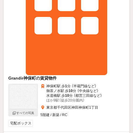
Grandir神保町の賃貸物件
神保町駅 歩
1
分 （半蔵門線
など
）
御茶ノ水駅 歩
10
分 （中央線
など
）
水道橋駅 歩
10
分 （都営三田線
など
）
ほか9駅（徒歩20分圏内）
東京都千代田区神田神保町1丁目
すべての写真
5階建 / 新築 / RC
宅配ボックス