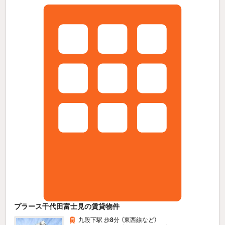
プラース千代田富士見の賃貸物件
九段下駅 歩
8
分 （東西線
など
）