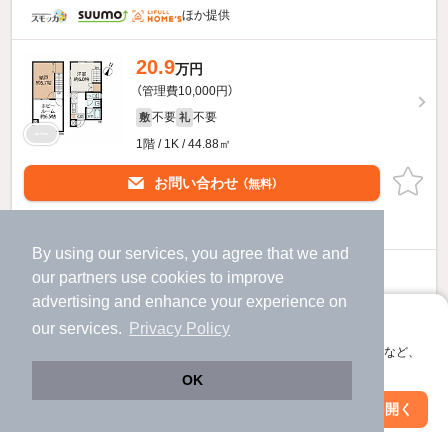
ほか提供
20.9
万円
（管理費10,000円）
不要
不要
敷
礼
1階 / 1K / 44.88㎡
お問い合わせ
（無料）
提供
By using our services, you agree that we and
12.6
our
partners
use cookies to improve
万円
advertising and enhance your experience on
（管理費10,000円）
アプリに切り替えて、サクサクお部屋探し
不要
不要
our services.
Privacy Policy
敷
礼
会員登録なしですぐ使える。マップ検索やお気に入り保存など、
4階 / 1K / 20.67㎡
アプリ限定の便利な機能が使えます！
OK
Web版で続行
アプリを開く
駅・沿線を変更
絞り込み条件を変更
お問い合わせ
（無料）