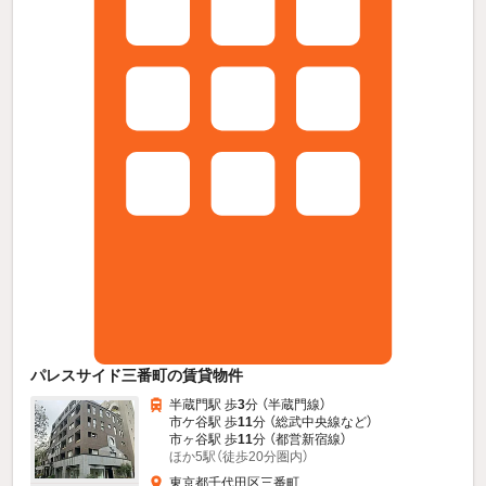
パレスサイド三番町の賃貸物件
半蔵門駅 歩
3
分 （半蔵門線）
市ケ谷駅 歩
11
分 （総武中央線
など
）
市ヶ谷駅 歩
11
分 （都営新宿線）
ほか5駅（徒歩20分圏内）
東京都千代田区三番町