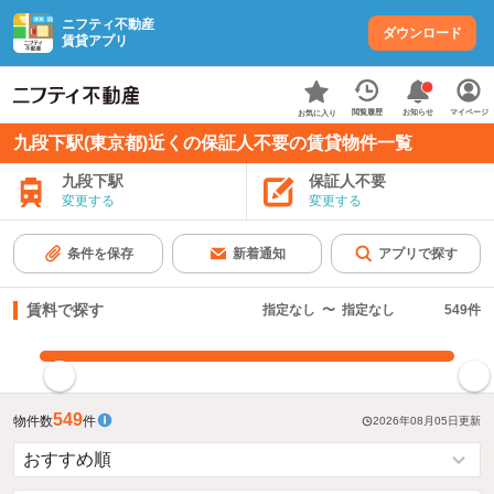
ニフティ不動産
ダウンロード
賃貸アプリ
お知らせ
閲覧履歴
マイページ
お気に入り
九段下駅(東京都)近くの保証人不要の賃貸物件一覧
九段下駅
保証人不要
変更する
変更する
条件を保存
新着通知
アプリで探す
賃料で探す
指定なし
〜
指定なし
549
件
指定した賃料で絞り込む
549
物件数
件
2026年08月05日
更新