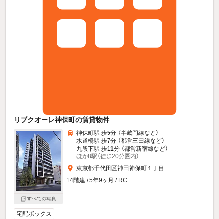
リブクオーレ神保町の賃貸物件
神保町駅 歩
5
分 （半蔵門線
など
）
水道橋駅 歩
7
分 （都営三田線
など
）
九段下駅 歩
11
分 （都営新宿線
など
）
ほか8駅（徒歩20分圏内）
東京都千代田区神田神保町１丁目
14階建 / 5年9ヶ月 / RC
すべての写真
宅配ボックス