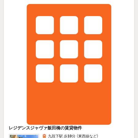
レジデンスジャヴァ飯田橋の賃貸物件
九段下駅 歩
10
分 （東西線
など
）