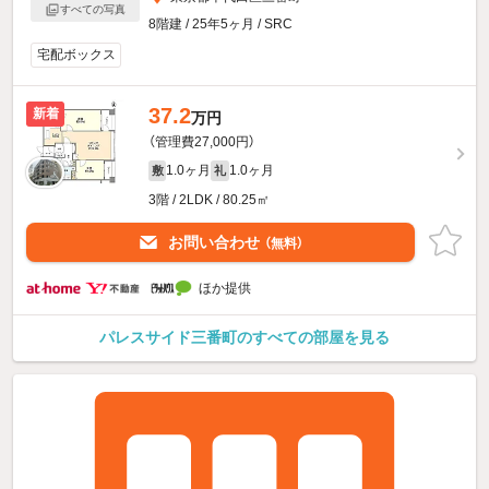
すべての写真
8階建 / 25年5ヶ月 / SRC
宅配ボックス
37.2
新着
万円
（管理費27,000円）
1.0ヶ月
1.0ヶ月
敷
礼
3階 / 2LDK / 80.25㎡
お問い合わせ
（無料）
ほか提供
パレスサイド三番町のすべての部屋を見る