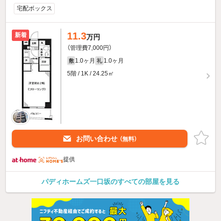
宅配ボックス
11.3
新着
万円
（管理費7,000円）
1.0ヶ月
1.0ヶ月
敷
礼
5階 / 1K / 24.25㎡
お問い合わせ
（無料）
提供
パディホームズ一口坂のすべての部屋を見る