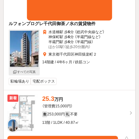
ルフォンプログレ千代田御茶ノ水の賃貸物件
水道橋駅 歩
6
分 （総武中央線
など
）
神保町駅 歩
6
分 （半蔵門線
など
）
半蔵門駅 歩
6
分 （半蔵門線）
ほか10駅（徒歩20分圏内）
東京都千代田区神田猿楽町２
14階建 / 4年6ヶ月 / 鉄筋コン
すべての写真
駐輪場あり
宅配ボックス
25.3
新着
万円
（管理費15,000円）
253,000円
不要
敷
礼
13階 / 1LDK / 40.87㎡