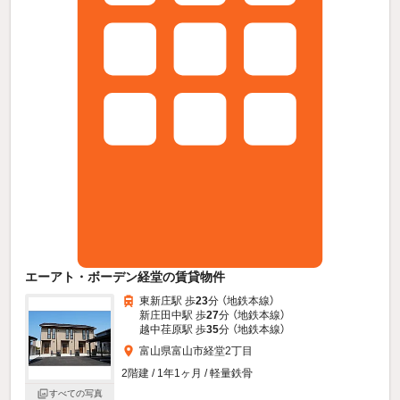
エーアト・ボーデン経堂の賃貸物件
東新庄駅 歩
23
分 （地鉄本線）
新庄田中駅 歩
27
分 （地鉄本線）
越中荏原駅 歩
35
分 （地鉄本線）
富山県富山市経堂2丁目
2階建 / 1年1ヶ月 / 軽量鉄骨
すべての写真