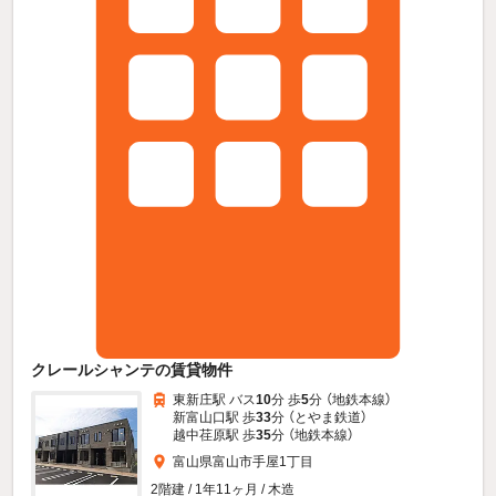
クレールシャンテの賃貸物件
東新庄駅 バス
10
分 歩
5
分 （地鉄本線）
新富山口駅 歩
33
分 （とやま鉄道）
越中荏原駅 歩
35
分 （地鉄本線）
富山県富山市手屋1丁目
2階建 / 1年11ヶ月 / 木造