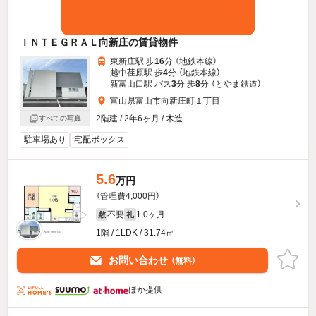
ＩＮＴＥＧＲＡＬ向新庄の賃貸物件
東新庄駅 歩
16
分 （地鉄本線）
越中荏原駅 歩
4
分 （地鉄本線）
新富山口駅 バス
3
分 歩
8
分 （とやま鉄道）
富山県富山市向新庄町１丁目
2階建 / 2年6ヶ月 / 木造
すべての写真
駐車場あり
宅配ボックス
5.6
万円
（管理費4,000円）
不要
1.0ヶ月
敷
礼
1階 / 1LDK / 31.74㎡
お問い合わせ
（無料）
ほか提供