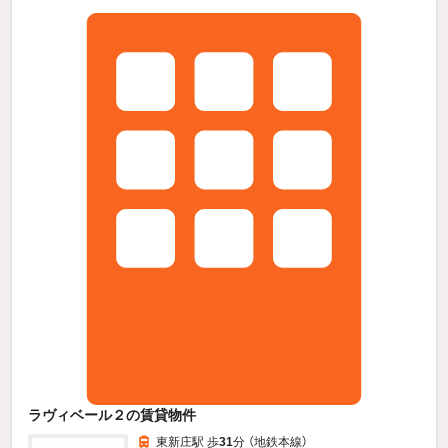
ラヴィベール２の賃貸物件
東新庄駅 歩
31
分 （地鉄本線）