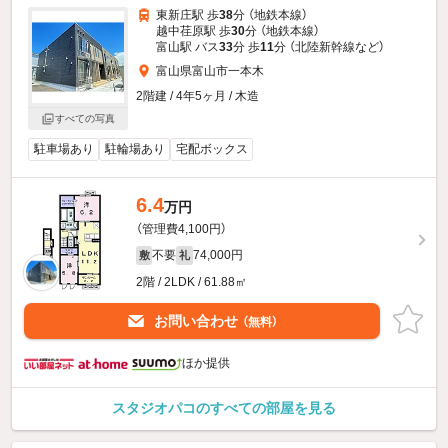
東新庄駅 歩
38
分 （地鉄本線）
越中荏原駅 歩
30
分 （地鉄本線）
富山駅 バス
33
分 歩
11
分 （北陸新幹線
など
）
富山県富山市一本木
2階建 / 4年5ヶ月 / 木造
すべての写真
駐車場あり
駐輪場あり
宅配ボックス
6.4
万円
（管理費4,100円）
不要
74,000円
敷
礼
2階 / 2LDK / 61.88㎡
お問い合わせ
（無料）
ほか提供
スタジオパコのすべての部屋を見る