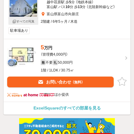
越中荏原駅 歩
5
分 （地鉄本線）
富山駅 バス
10
分 歩
13
分 （北陸新幹線
など
）
富山県富山市向新庄
2階建 / 6年5ヶ月 / 木造
すべての写真
駐車場あり
5
万円
（管理費4,000円）
不要
50,000円
敷
礼
1階 / 1LDK / 30.75㎡
お問い合わせ
（無料）
ほか提供
ExcelSquareのすべての部屋を見る