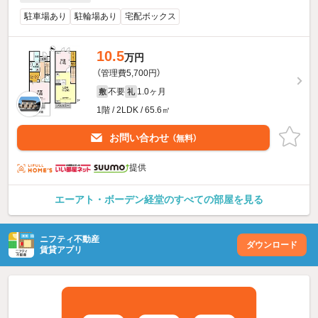
駐車場あり
駐輪場あり
宅配ボックス
10.5
万円
（管理費5,700円）
不要
1.0ヶ月
敷
礼
1階 / 2LDK / 65.6㎡
お問い合わせ
（無料）
提供
エーアト・ボーデン経堂のすべての部屋を見る
ニフティ不動産
ダウンロード
賃貸アプリ