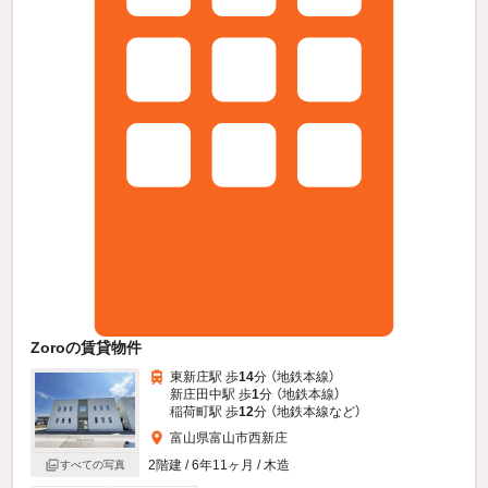
Zoroの賃貸物件
東新庄駅 歩
14
分 （地鉄本線）
新庄田中駅 歩
1
分 （地鉄本線）
稲荷町駅 歩
12
分 （地鉄本線
など
）
富山県富山市西新庄
2階建 / 6年11ヶ月 / 木造
すべての写真