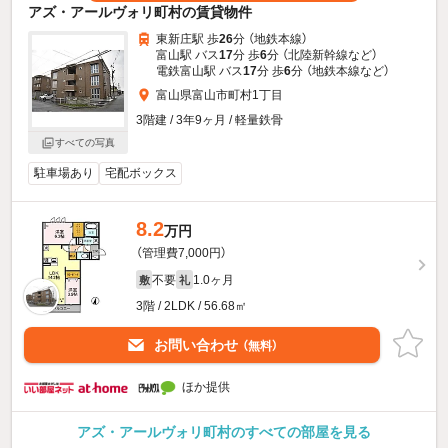
アズ・アールヴォリ町村の賃貸物件
東新庄駅 歩
26
分 （地鉄本線）
富山駅 バス
17
分 歩
6
分 （北陸新幹線
など
）
電鉄富山駅 バス
17
分 歩
6
分 （地鉄本線
など
）
富山県富山市町村1丁目
3階建 / 3年9ヶ月 / 軽量鉄骨
すべての写真
駐車場あり
宅配ボックス
8.2
万円
（管理費7,000円）
不要
1.0ヶ月
敷
礼
3階 / 2LDK / 56.68㎡
お問い合わせ
（無料）
ほか提供
アズ・アールヴォリ町村のすべての部屋を見る