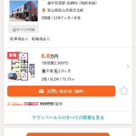
越中荏原駅 歩
29
分 （地鉄本線）
富山県富山市新庄北町
2階建 / 12年7ヶ月 / 木造
すべての写真
駐車場あり
駐輪場あり
6.6
新着
万円
（管理費2,300円）
不要
1.0ヶ月
敷
礼
2階 / 3LDK / 73.75㎡
お問い合わせ
（無料）
提供
ラヴィベール２のすべての部屋を見る