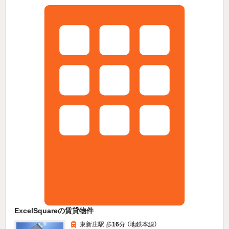
ExcelSquareの賃貸物件
東新庄駅 歩
16
分 （地鉄本線）