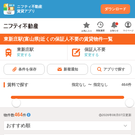
ニフティ不動産
ダウンロード
賃貸アプリ
お知らせ
閲覧履歴
マイページ
お気に入り
東新庄駅(富山県)近くの保証人不要の賃貸物件一覧
東新庄駅
保証人不要
変更する
変更する
条件を保存
新着通知
アプリで探す
賃料で探す
指定なし
〜
指定なし
464
件
指定した賃料で絞り込む
464
物件数
件
2026年08月07日
更新