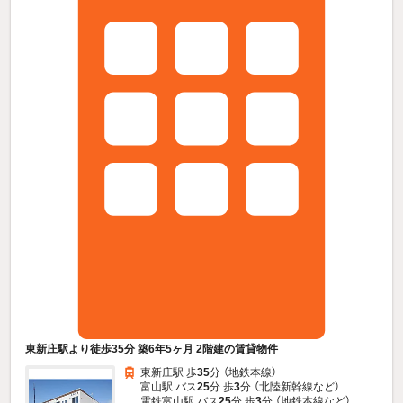
東新庄駅より徒歩35分 築6年5ヶ月 2階建の賃貸物件
東新庄駅 歩
35
分 （地鉄本線）
富山駅 バス
25
分 歩
3
分 （北陸新幹線
など
）
電鉄富山駅 バス
25
分 歩
3
分 （地鉄本線
など
）