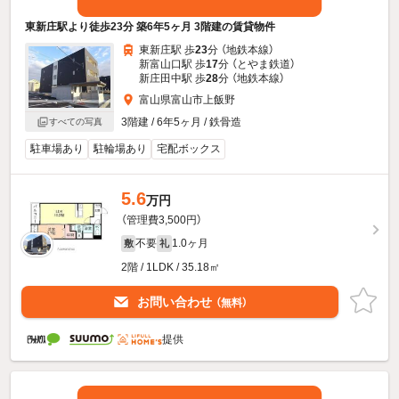
東新庄駅より徒歩23分 築6年5ヶ月 3階建の賃貸物件
東新庄駅 歩
23
分 （地鉄本線）
新富山口駅 歩
17
分 （とやま鉄道）
新庄田中駅 歩
28
分 （地鉄本線）
富山県富山市上飯野
3階建 / 6年5ヶ月 / 鉄骨造
すべての写真
駐車場あり
駐輪場あり
宅配ボックス
5.6
万円
（管理費3,500円）
不要
1.0ヶ月
敷
礼
2階 / 1LDK / 35.18㎡
お問い合わせ
（無料）
提供