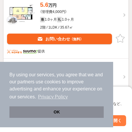
5.6
万円
（管理費4,000円）
1.0ヶ月
1.0ヶ月
敷
礼
2階 / 1LDK / 35.67㎡
お問い合わせ
（無料）
提供
5.6
万円
（管理費4,000円）
By using our services, you agree that we and
1.0ヶ月
1.0ヶ月
our
partners
use cookies to improve
敷
礼
advertising and enhance your experience on
2階 / 1LDK / 42.04㎡
アプリに切り替えて、サクサクお部屋探し
our services.
Privacy Policy
お問い合わせ
（無料）
会員登録なしですぐ使える。マップ検索やお気に入り保存など、
アプリ限定の便利な機能が使えます！
OK
提供
Web版で続行
アプリを開く
駅・沿線を変更
絞り込み条件を変更
I-VitaTenshoji-Gのすべての部屋を見る