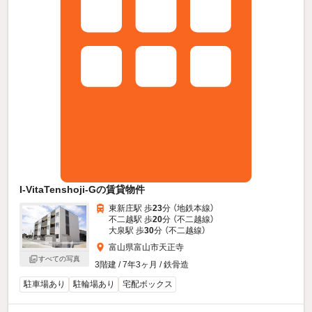
I-VitaTenshoji-Gの賃貸物件
東新庄駅 歩
23
分 （地鉄本線）
不二越駅 歩
20
分 （不二越線）
大泉駅 歩
30
分 （不二越線）
富山県富山市天正寺
すべての写真
3階建 / 7年3ヶ月 / 鉄骨造
駐車場あり
駐輪場あり
宅配ボックス