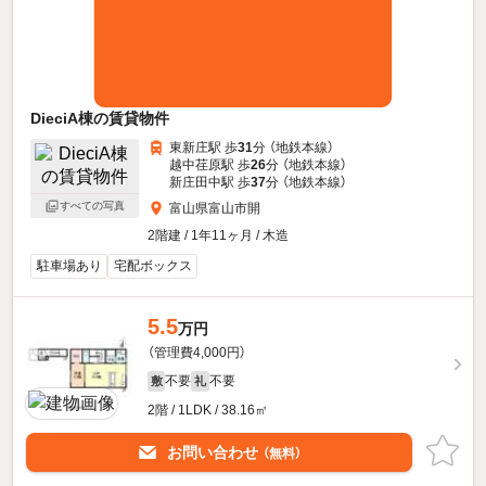
DieciA棟の賃貸物件
東新庄駅 歩
31
分 （地鉄本線）
越中荏原駅 歩
26
分 （地鉄本線）
新庄田中駅 歩
37
分 （地鉄本線）
すべての写真
富山県富山市開
2階建 / 1年11ヶ月 / 木造
駐車場あり
宅配ボックス
5.5
万円
（管理費4,000円）
不要
不要
敷
礼
2階 / 1LDK / 38.16㎡
お問い合わせ
（無料）