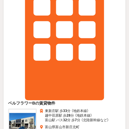
ベルフラワーBの賃貸物件
東新庄駅 歩
33
分 （地鉄本線）
越中荏原駅 歩
28
分 （地鉄本線）
富山駅 バス
32
分 歩
7
分 （北陸新幹線
など
）
富山県富山市新庄北町