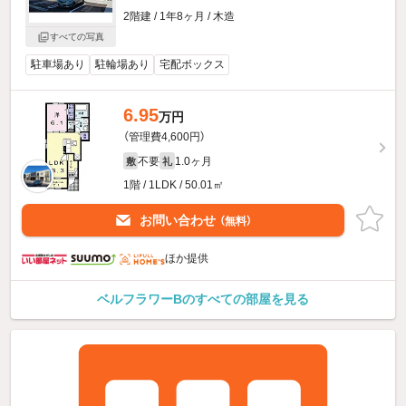
2階建 / 1年8ヶ月 / 木造
すべての写真
駐車場あり
駐輪場あり
宅配ボックス
6.95
万円
（管理費4,600円）
不要
1.0ヶ月
敷
礼
1階 / 1LDK / 50.01㎡
お問い合わせ
（無料）
ほか提供
ベルフラワーBのすべての部屋を見る