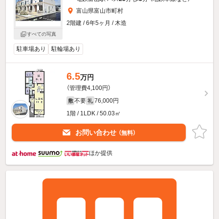
富山県富山市町村
2階建 / 6年5ヶ月 / 木造
すべての写真
駐車場あり
駐輪場あり
6.5
万円
（管理費4,100円）
不要
76,000円
敷
礼
1階 / 1LDK / 50.03㎡
お問い合わせ
（無料）
ほか提供