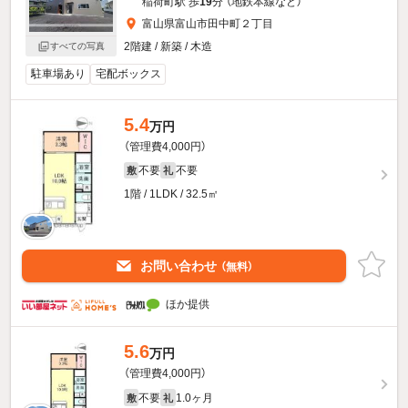
稲荷町駅 歩
19
分 （地鉄本線
など
）
富山県富山市田中町２丁目
2階建 / 新築 / 木造
すべての写真
駐車場あり
宅配ボックス
5.4
万円
（管理費4,000円）
不要
不要
敷
礼
1階 / 1LDK / 32.5㎡
お問い合わせ
（無料）
ほか提供
5.6
万円
（管理費4,000円）
不要
1.0ヶ月
敷
礼