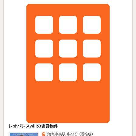
レオパレスwillの賃貸物件
須恵中央駅 歩
22
分 （香椎線）