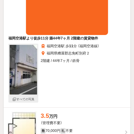
福岡空港駅より徒歩11分 築44年7ヶ月 2階建の賃貸物件
福岡空港駅 歩
11
分 （福岡空港線）
福岡県糟屋郡志免町別府２
2階建 / 44年7ヶ月 / 鉄骨
すべての写真
3.5
万円
（管理費不要）
70,000円
不要
敷
礼