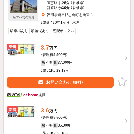
須恵駅 歩
28
分 （香椎線）
新原駅 歩
30
分 （香椎線）
福岡県糟屋郡志免町志免東３
すべての写真
2階建 / 20年1ヶ月 / 木造
駐車場あり
駐輪場あり
宅配ボックス
3.7
新着
万円
（管理費5,500円）
不要
37,000円
敷
礼
2階 / 1K / 23.18㎡
お問い合わせ
（無料）
提供
3.6
新着
万円
（管理費5,500円）
不要
36,000円
敷
礼
1階 / 1K / 23.18㎡