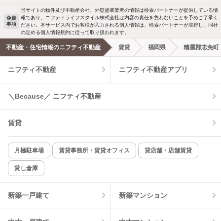
駐車場あり
ペット相談
当サイトの物件及び不動産会社、外壁塗装業者の情報は検索パートナーが提供している情
報であり、ニフティライフスタイル株式会社は内容の責任を負わないことを予めご了承く
免責
事項
ださい。本サービス内でお客様が入力される個人情報は、検索パートナーが取得し、同社
洗濯機置場あり
独立洗面台
の定める個人情報規約に従って取り扱われます。
不動産・住宅情報のニフティ不動産
賃貸
福岡県
糟屋郡志免町
エアコンあり
都市ガス
ニフティ不動産
ニフティ不動産アプリ
温水洗浄便座
オートロック
＼Because／ ニフティ不動産
コンロ2口以上
追焚き機能
賃貸
TV付インターホン
角部屋
新着のみ
インターネット無料
月極駐車場
賃貸事務所・賃貸オフィス
貸店舗・店舗賃貸
貸し倉庫
該当件数:
物件一覧に反映
3
件
新築一戸建て
新築マンション