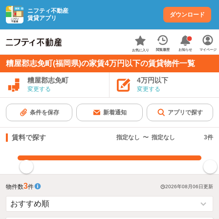
ニフティ不動産
ダウンロード
賃貸アプリ
お知らせ
閲覧履歴
マイページ
お気に入り
糟屋郡志免町(福岡県)の家賃4万円以下の賃貸物件一覧
糟屋郡志免町
4万円以下
変更する
変更する
条件を保存
新着通知
アプリで探す
賃料で探す
指定なし
〜
指定なし
3
件
指定した賃料で絞り込む
3
物件数
件
2026年08月06日
更新