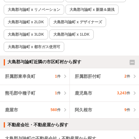
大島郡与論町 x リノベーション
大島郡与論町 x 新築＆築浅
大島郡与論町 x 2LDK
大島郡与論町 x デザイナーズ
大島郡与論町 x 3LDK
大島郡与論町 x 1LDK
大島郡与論町 x 都市ガス使用可
大島郡与論町近隣の市区町村から探す
肝属郡東串良町
肝属郡肝付町
1
件
2
件
熊毛郡中種子町
鹿児島市
1
件
3,243
件
鹿屋市
阿久根市
560
件
9
件
不動産会社・不動産屋から探す
大島郡与論町の不動産会社・不動産屋から探す