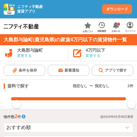
ニフティ不動産
ダウンロード
賃貸アプリ
お知らせ
閲覧履歴
マイページ
お気に入り
大島郡与論町(鹿児島県)の家賃4万円以下の賃貸物件一覧
大島郡与論町
4万円以下
変更する
変更する
条件を保存
新着通知
アプリで探す
賃料で探す
指定なし
〜
指定なし
2
件
指定した賃料で絞り込む
2
物件数
件
2026年05月08日
更新