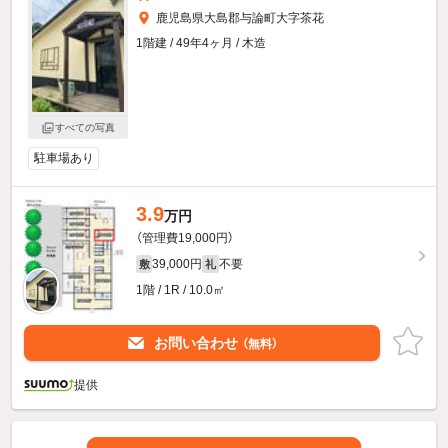
鹿児島県大島郡与論町大字茶花
1階建 / 49年4ヶ月 / 木造
すべての写真
駐車場あり
3.9
万円
（管理費19,000円）
39,000円
不要
敷
礼
1階 / 1R / 10.0㎡
お問い合わせ
（無料）
提供