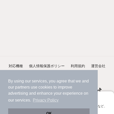
対応機種
個人情報保護ポリシー
利用規約
運営会社
ヘルプ・お問い合わせ
採用情報
By using our services, you agree that we and
our
partners
use cookies to improve
advertising and enhance your experience on
アプリに切り替えて、サクサクお部屋探し
our services.
Privacy Policy
会員登録なしですぐ使える。マップ検索やお気に入り保存など、
©NIFTY Lifestyle Co., Ltd.
アプリ限定の便利な機能が使えます！
OK