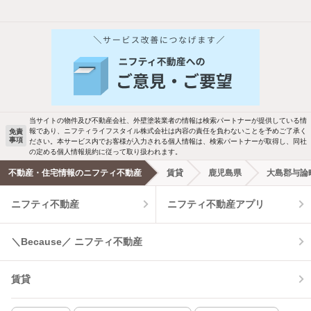
他の人はこんな条件で絞り込んでいます！
人気のこだわり条件
バス・トイレ別
2階以上
駐車場あり
ペット相談
当サイトの物件及び不動産会社、外壁塗装業者の情報は検索パートナーが提供している情
報であり、ニフティライフスタイル株式会社は内容の責任を負わないことを予めご了承く
免責
洗濯機置場あり
独立洗面台
事項
ださい。本サービス内でお客様が入力される個人情報は、検索パートナーが取得し、同社
の定める個人情報規約に従って取り扱われます。
エアコンあり
都市ガス
不動産・住宅情報のニフティ不動産
賃貸
鹿児島県
大島郡与論
ニフティ不動産
ニフティ不動産アプリ
温水洗浄便座
オートロック
コンロ2口以上
追焚き機能
＼Because／ ニフティ不動産
TV付インターホン
角部屋
賃貸
新着のみ
インターネット無料