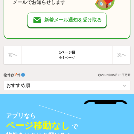
メールでお知らせします
新着メール通知を受け取る
1ページ目
前へ
次へ
全1ページ
2
物件数
件
2026年05月08日
更新
アプリなら
ページ移動なし
で