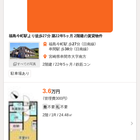
福島今町駅より徒歩27分 築22年5ヶ月 2階建の賃貸物件
福島今町駅 歩
27
分 （日南線）
串間駅 歩
38
分 （日南線）
宮崎県串間市大字南方
2階建 / 22年5ヶ月 / 鉄筋コン
すべての写真
駐車場あり
3.6
万円
（管理費300円）
不要
不要
敷
礼
2階 / 1R / 24.48㎡