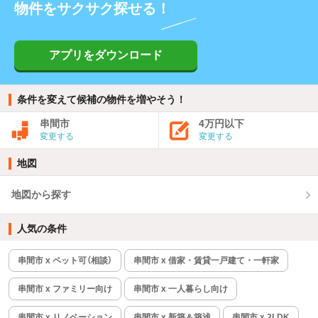
物件をサクサク探せる！
アプリをダウンロード
条件を変えて候補の物件を増やそう！
串間市
4万円以下
変更する
変更する
地図
地図から探す
人気の条件
串間市 x ペット可（相談）
串間市 x 借家・賃貸一戸建て・一軒家
串間市 x ファミリー向け
串間市 x 一人暮らし向け
串間市 x リノベーション
串間市 x 新築＆築浅
串間市 x 2LDK