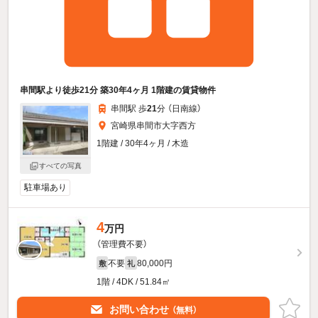
串間駅より徒歩21分 築30年4ヶ月 1階建の賃貸物件
串間駅 歩
21
分 （日南線）
宮崎県串間市大字西方
1階建 / 30年4ヶ月 / 木造
すべての写真
駐車場あり
4
万円
（管理費不要）
不要
80,000円
敷
礼
1階 / 4DK / 51.84㎡
お問い合わせ
（無料）