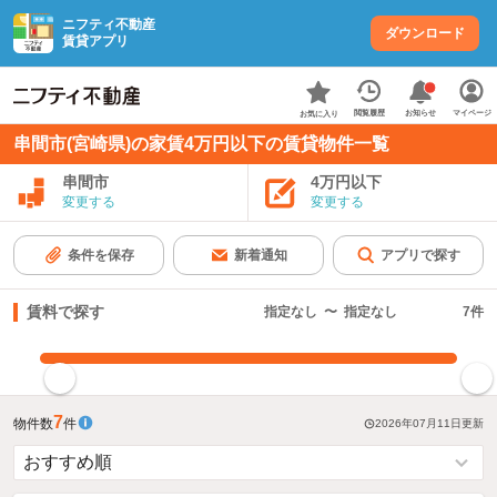
ニフティ不動産
ダウンロード
賃貸アプリ
お知らせ
閲覧履歴
マイページ
お気に入り
串間市(宮崎県)の家賃4万円以下の賃貸物件一覧
串間市
4万円以下
変更する
変更する
条件を保存
新着通知
アプリで探す
賃料で探す
指定なし
〜
指定なし
7
件
指定した賃料で絞り込む
7
物件数
件
2026年07月11日
更新