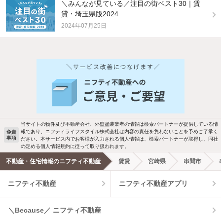
＼みんなが見ている／注目の街ベスト30｜賃
貸・埼玉県版2024
2024年07月25日
他の人はこんな条件で絞り込んでいます！
人気のこだわり条件
バス・トイレ別
2階以上
駐車場あり
ペット相談
当サイトの物件及び不動産会社、外壁塗装業者の情報は検索パートナーが提供している情
報であり、ニフティライフスタイル株式会社は内容の責任を負わないことを予めご了承く
免責
事項
ださい。本サービス内でお客様が入力される個人情報は、検索パートナーが取得し、同社
洗濯機置場あり
独立洗面台
の定める個人情報規約に従って取り扱われます。
不動産・住宅情報のニフティ不動産
賃貸
宮崎県
串間市
エアコンあり
都市ガス
ニフティ不動産
ニフティ不動産アプリ
温水洗浄便座
オートロック
＼Because／ ニフティ不動産
コンロ2口以上
追焚き機能