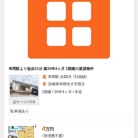
串間駅より徒歩21分 築30年4ヶ月 1階建の賃貸物件
串間駅 歩
21
分 （日南線）
宮崎県串間市大字西方
1階建 / 30年4ヶ月 / 木造
すべての写真
駐車場あり
4
万円
（管理費不要）