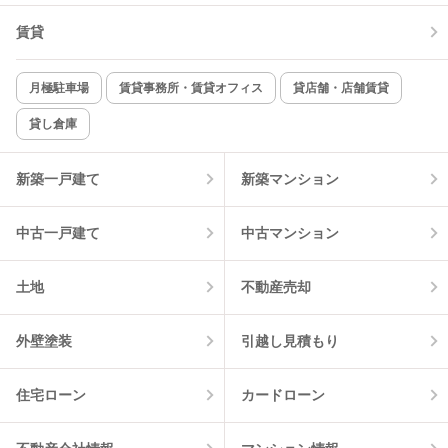
賃貸
TV付インターホン
角部屋
新着のみ
インターネット無料
月極駐車場
賃貸事務所・賃貸オフィス
貸店舗・店舗賃貸
貸し倉庫
該当件数:
物件一覧に反映
7
件
新築一戸建て
新築マンション
中古一戸建て
中古マンション
土地
不動産売却
外壁塗装
引越し見積もり
住宅ローン
カードローン