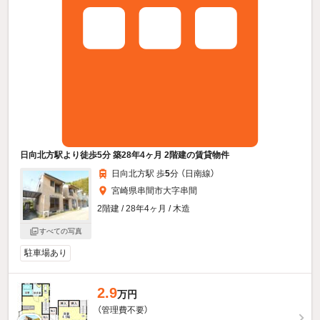
日向北方駅より徒歩5分 築28年4ヶ月 2階建の賃貸物件
日向北方駅 歩
5
分 （日南線）
宮崎県串間市大字串間
2階建 / 28年4ヶ月 / 木造
すべての写真
駐車場あり
2.9
万円
（管理費不要）