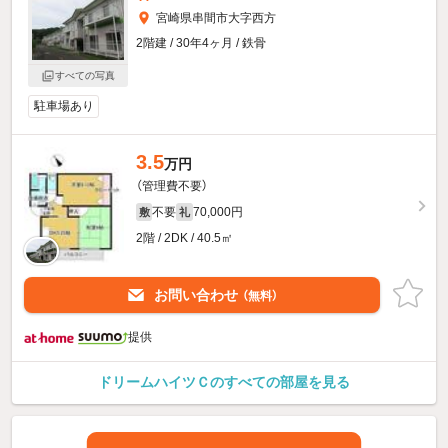
宮崎県串間市大字西方
2階建 / 30年4ヶ月 / 鉄骨
すべての写真
駐車場あり
3.5
万円
（管理費不要）
不要
70,000円
敷
礼
2階 / 2DK / 40.5㎡
お問い合わせ
（無料）
提供
ドリームハイツＣのすべての部屋を見る