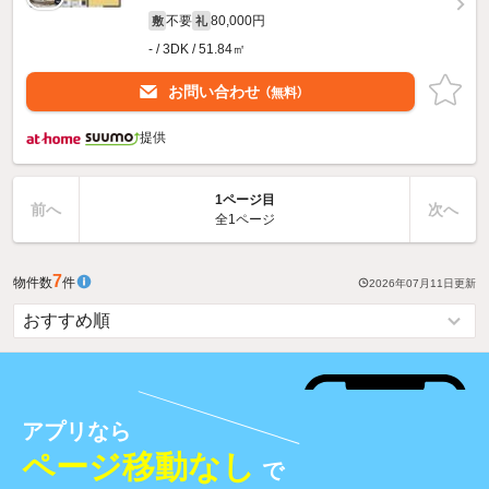
不要
80,000円
敷
礼
- / 3DK / 51.84㎡
お問い合わせ
（無料）
提供
1ページ目
前へ
次へ
全1ページ
7
物件数
件
2026年07月11日
更新
アプリなら
ページ移動なし
で