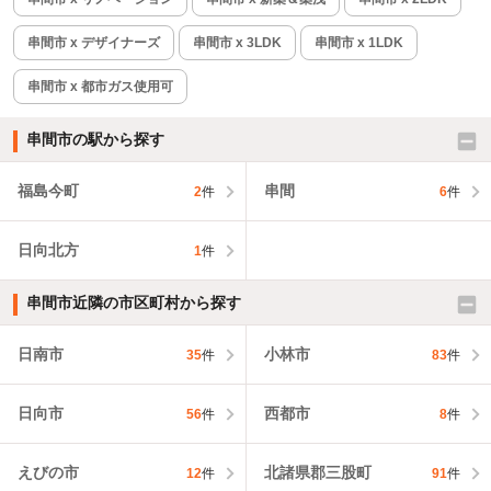
串間市 x デザイナーズ
串間市 x 3LDK
串間市 x 1LDK
串間市 x 都市ガス使用可
串間市の駅から探す
福島今町
串間
2
件
6
件
日向北方
1
件
串間市近隣の市区町村から探す
日南市
小林市
35
件
83
件
日向市
西都市
56
件
8
件
えびの市
北諸県郡三股町
12
件
91
件