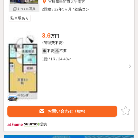
宮崎県串間市大字南方
2階建 / 22年5ヶ月 / 鉄筋コン
すべての写真
駐車場あり
3.6
万円
（管理費不要）
不要
不要
敷
礼
1階 / 1R / 24.48㎡
お問い合わせ
（無料）
提供