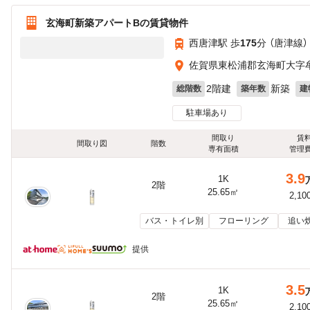
玄海町新築アパートBの賃貸物件
西唐津駅 歩
175
分 （唐津線）
佐賀県東松浦郡玄海町大字
2階建
新築
総階数
築年数
建
駐車場あり
間取り
賃
間取り図
階数
専有面積
管理
3.9
1K
2階
25.65㎡
2,10
バス・トイレ別
フローリング
追い
提供
3.5
1K
2階
25.65㎡
2,10