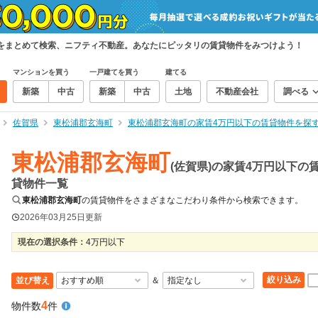
をまとめて検索、ニフティ不動産。あなたにピッタリの賃貸物件をみつけよう！
マンションを買う
一戸建てを買う
建てる
新築
中古
新築
中古
土地
不動産会社
調べる
佐賀県
東松浦郡玄海町
東松浦郡玄海町の家賃4万円以下の賃貸物件を探
東松浦郡玄海町
(佐賀県)の家賃4万円以下の
貸物件一覧
東松浦郡玄海町
の賃貸物件をさまざまなこだわり条件から検索できます。
2026年03月25日
更新
現在の選択条件：
4万円以下
絞り込み
並び替え
＆
4
物件数
件