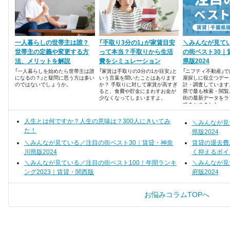
一人暮らしの世帯主は誰？
「手取り3分の1」が家賃目安
＼みんなが見て
世帯主の定義や変更する方
って本当？手取りから生活
の街ベスト30｜
法、メリットを解説
費をシミュレーション
県版2024
「一人暮らしを始めたら世帯主は誰
「家賃は手取りの3分の1が目安」と
「ニフティ不動産」
になるの？」と疑問に思う方は多い
いう言葉を聞いたことはあります
屋探しに役立つデー
のではないでしょうか。
か？ 手取りに対して家賃が高すぎ
計・調査しています
ると、食費や貯金にまわすお金が
県で最も検索・閲覧
少なくなってしまいますよ。
街の最新データをラ
でまとめました。
人生とは何ですか？人生の意味は？300人にきいてみ
＼みんなが見
た！
県版2024
＼みんなが見ている／注目の街ベスト30｜賃貸・神奈
賃貸の退去費
川県版2024
く抑えるポイ
＼みんなが見ている／注目の街ベスト100！年間ランキ
＼みんなが見
ング2023｜賃貸・関西版
府版2024
お悩みコラムTOPへ