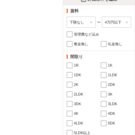
賃料
〜
管理費など込み
敷金無し
礼金無し
間取り
1R
1K
1DK
1LDK
2K
2DK
2LDK
3K
3DK
3LDK
4K
4DK
4LDK
5DK
5LDK以上