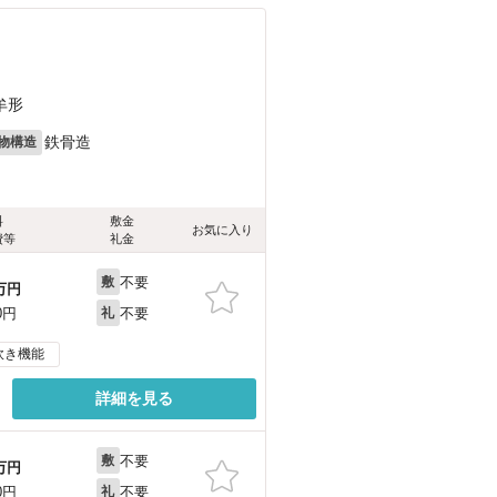
牟形
鉄骨造
物構造
料
敷金
お気に入り
費等
礼金
不要
敷
万円
不要
0円
礼
炊き機能
詳細を見る
不要
敷
万円
不要
0円
礼