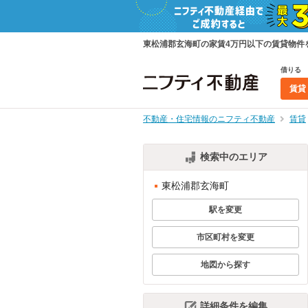
東松浦郡玄海町の家賃4万円以下の賃貸物件
借りる
賃貸
不動産・住宅情報のニフティ不動産
賃貸
検索中のエリア
東松浦郡玄海町
駅を変更
市区町村を変更
地図から探す
詳細条件を編集