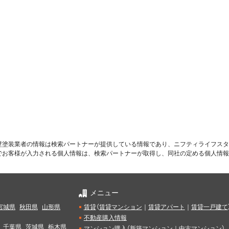
壁塗装業者の情報は検索パートナーが提供している情報であり、ニフティライフスタ
でお客様が入力される個人情報は、検索パートナーが取得し、同社の定める個人情報
メニュー
宮城県
秋田県
山形県
賃貸
（
賃貸マンション
｜
賃貸アパート
｜
賃貸一戸建て
不動産購入情報
千葉県
茨城県
栃木県
マンション購入
（
新築マンション
｜
中古マンション
）