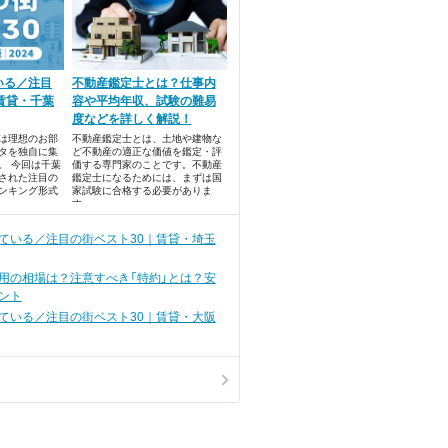
いる／注目
不動産鑑定士とは？仕事内
賃貸・千葉
容や平均年収、試験の難易
度などを詳しく解説！
では理想のお部
不動産鑑定士とは、土地や建物な
タを独自に集
ど不動産の適正な価値を鑑定・評
。 今回は千葉
価する専門家のことです。不動産
された注目の
鑑定士になるためには、まずは国
ンキング形式
家試験に合格する必要がありま
す。
ている／注目の街ベスト30｜賃貸・埼玉
用の相場は？注意すべき「特約」とは？安
ント
ている／注目の街ベスト30｜賃貸・大阪