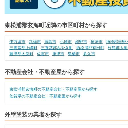
東松浦郡玄海町近隣の市区町村から探す
伊万里市
武雄市
鹿島市
小城市
嬉野市
神埼市
神埼郡吉野
三養基郡上峰町
三養基郡みやき町
西松浦郡有田町
杵島郡大町
藤津郡太良町
佐賀市
唐津市
鳥栖市
多久市
不動産会社・不動産屋から探す
東松浦郡玄海町の不動産会社・不動産屋から探す
佐賀県の不動産会社・不動産屋から探す
外壁塗装の業者を探す