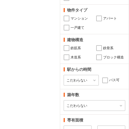
物件タイプ
マンション
アパート
一戸建て
建物構造
鉄筋系
鉄骨系
木造系
ブロック構造
駅からの時間
バス可
築年数
専有面積