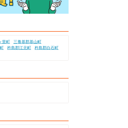
ヶ里町
三養基郡基山町
町
杵島郡江北町
杵島郡白石町