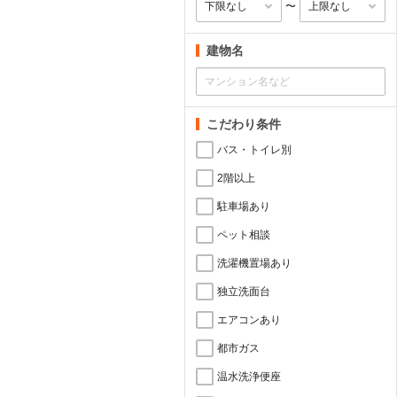
〜
建物名
こだわり条件
バス・トイレ別
2階以上
駐車場あり
ペット相談
洗濯機置場あり
独立洗面台
エアコンあり
都市ガス
温水洗浄便座