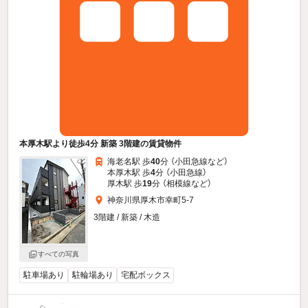
本厚木駅より徒歩4分 新築 3階建の賃貸物件
海老名駅 歩
40
分 （小田急線
など
）
本厚木駅 歩
4
分 （小田急線）
厚木駅 歩
19
分 （相模線
など
）
神奈川県厚木市幸町5-7
3階建 / 新築 / 木造
すべての写真
駐車場あり
駐輪場あり
宅配ボックス