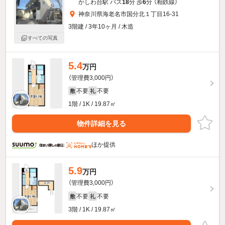
かしわ台駅 バス
18
分 歩
6
分 （相鉄線）
神奈川県海老名市国分北１丁目16-31
3階建 / 3年10ヶ月 / 木造
すべての写真
5.4
万円
（管理費3,000円）
不要
不要
敷
礼
1階 / 1K / 19.87㎡
物件詳細を見る
ほか提供
5.9
万円
（管理費3,000円）
不要
不要
敷
礼
3階 / 1K / 19.87㎡