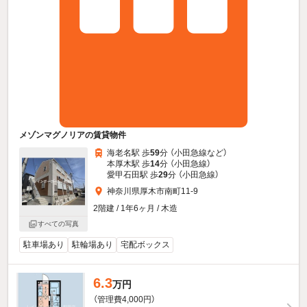
メゾンマグノリアの賃貸物件
海老名駅 歩
59
分 （小田急線
など
）
本厚木駅 歩
14
分 （小田急線）
愛甲石田駅 歩
29
分 （小田急線）
神奈川県厚木市南町11-9
2階建 / 1年6ヶ月 / 木造
すべての写真
駐車場あり
駐輪場あり
宅配ボックス
6.3
万円
（管理費4,000円）