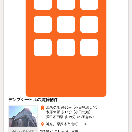
デンプシーヒルの賃貸物件
海老名駅 歩
60
分 （小田急線
など
）
本厚木駅 歩
14
分 （小田急線）
愛甲石田駅 歩
15
分 （小田急線）
神奈川県厚木市南町11-10
2階建 / 1年10ヶ月 / 木造
すべての写真