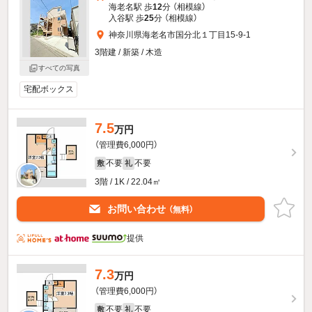
海老名駅 歩
12
分 （相模線）
入谷駅 歩
25
分 （相模線）
神奈川県海老名市国分北１丁目15-9-1
3階建 / 新築 / 木造
すべての写真
宅配ボックス
7.5
万円
（管理費6,000円）
不要
不要
敷
礼
3階 / 1K / 22.04㎡
お問い合わせ
（無料）
提供
7.3
万円
（管理費6,000円）
不要
不要
敷
礼