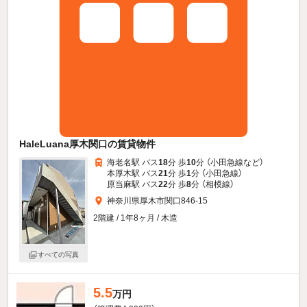
HaleLuana厚木関口の賃貸物件
海老名駅 バス
18
分 歩
10
分 （小田急線
など
）
本厚木駅 バス
21
分 歩
1
分 （小田急線）
原当麻駅 バス
22
分 歩
8
分 （相模線）
神奈川県厚木市関口846-15
2階建 / 1年8ヶ月 / 木造
すべての写真
5.5
万円