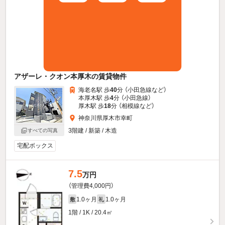
アザーレ・クオン本厚木の賃貸物件
海老名駅 歩
40
分 （小田急線
など
）
本厚木駅 歩
4
分 （小田急線）
厚木駅 歩
18
分 （相模線
など
）
神奈川県厚木市幸町
3階建 / 新築 / 木造
すべての写真
宅配ボックス
7.5
万円
（管理費4,000円）
1.0ヶ月
1.0ヶ月
敷
礼
1階 / 1K / 20.4㎡