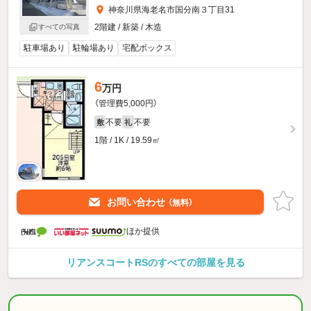
神奈川県海老名市国分南３丁目31
2階建 / 新築 / 木造
すべての写真
駐車場あり
駐輪場あり
宅配ボックス
6
万円
（管理費5,000円）
不要
不要
敷
礼
1階 / 1K / 19.59㎡
お問い合わせ
（無料）
ほか提供
リアンスコートRSのすべての部屋を見る