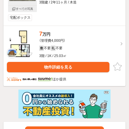
3階建 / 2年11ヶ月 / 木造
すべての写真
宅配ボックス
7
万円
（管理費4,000円）
不要
不要
敷
礼
3階 / 1K / 25.03㎡
物件詳細を見る
ほか提供