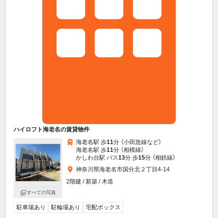
ハイロフト海老名の賃貸物件
海老名駅 歩
11
分 （小田急線
など
）
海老名駅 歩
11
分 （相模線）
かしわ台駅 バス
13
分 歩
15
分 （相鉄線）
神奈川県海老名市国分北２丁目4-14
2階建 / 新築 / 木造
すべての写真
駐車場あり
駐輪場あり
宅配ボックス