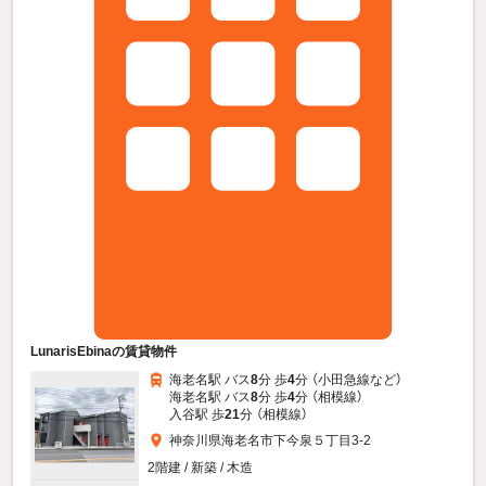
LunarisEbinaの賃貸物件
海老名駅 バス
8
分 歩
4
分 （小田急線
など
）
海老名駅 バス
8
分 歩
4
分 （相模線）
入谷駅 歩
21
分 （相模線）
神奈川県海老名市下今泉５丁目3-2
2階建 / 新築 / 木造