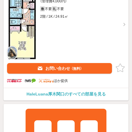
（管理費4,000円）
不要
不要
敷
礼
2階 / 1K / 24.91㎡
お問い合わせ
（無料）
ほか提供
HaleLuana厚木関口のすべての部屋を見る