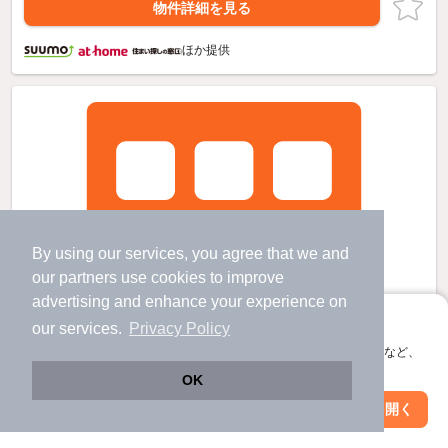
物件詳細を見る
ほか提供
By using our services, you agree that we and
our
partners
use cookies to improve
advertising and enhance your experience on
アプリに切り替えて、サクサクお部屋探し
our services.
Privacy Policy
会員登録なしですぐ使える。マップ検索やお気に入り保存など、
アプリ限定の便利な機能が使えます！
OK
Web版で続行
アプリを開く
駅・沿線を変更
絞り込み条件を変更