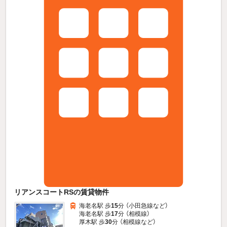
リアンスコートRSの賃貸物件
海老名駅 歩
15
分 （小田急線
など
）
海老名駅 歩
17
分 （相模線）
厚木駅 歩
30
分 （相模線
など
）