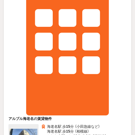
アルブル海老名の賃貸物件
海老名駅 歩
15
分 （小田急線
など
）
海老名駅 歩
15
分 （相模線）