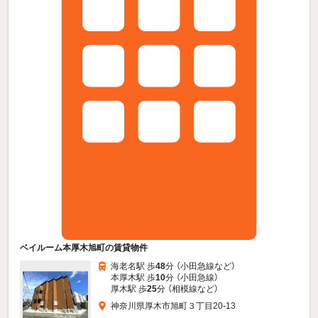
ベイルーム本厚木旭町の賃貸物件
海老名駅 歩
48
分 （小田急線
など
）
本厚木駅 歩
10
分 （小田急線）
厚木駅 歩
25
分 （相模線
など
）
神奈川県厚木市旭町３丁目20-13