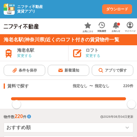
ニフティ不動産
ダウンロード
賃貸アプリ
お知らせ
閲覧履歴
マイページ
お気に入り
海老名駅(神奈川県)近くのロフト付きの賃貸物件一覧
海老名駅
ロフト
変更する
変更する
条件を保存
新着通知
アプリで探す
賃料で探す
指定なし
〜
指定なし
220
件
指定した賃料で絞り込む
220
物件数
件
2026年08月04日
更新