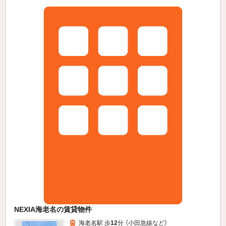
NEXIA海老名の賃貸物件
海老名駅 歩
12
分 （小田急線
など
）