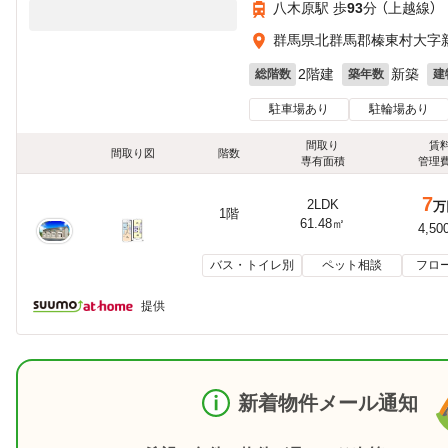
八木原駅 歩
93
分 （上越線）
群馬県北群馬郡榛東村大字
2階建
新築
総階数
築年数
建
駐車場あり
駐輪場あり
間取り
賃
間取り図
階数
専有面積
管理
7
2LDK
万
1階
61.48㎡
4,50
バス・トイレ別
ペット相談
フロ
提供
新着物件メール通知