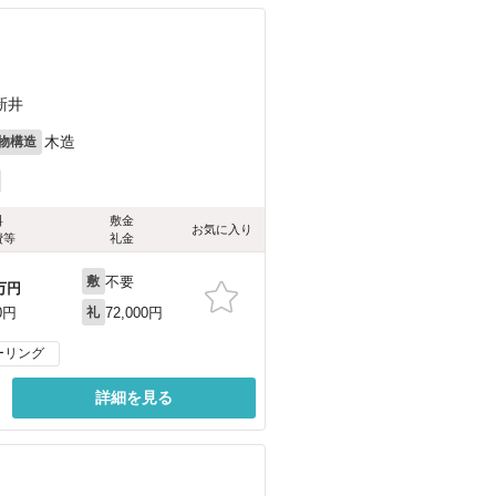
新井
木造
物構造
料
敷金
お気に入り
費等
礼金
不要
敷
万円
72,000円
0円
礼
ーリング
詳細を見る