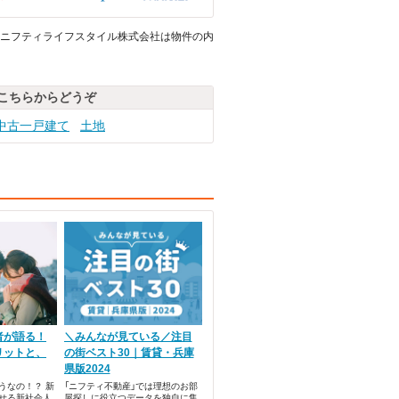
ニフティライフスタイル株式会社は物件の内
こちらからどうぞ
中古一戸建て
土地
者が語る！
＼みんなが見ている／注目
リットと、
の街ベスト30｜賃貸・兵庫
県版2024
うなの！？ 新
「ニフティ不動産」では理想のお部
せる新社会人
屋探しに役立つデータを独自に集