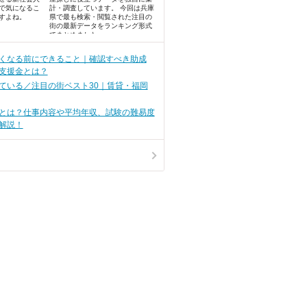
で気になるこ
計・調査しています。 今回は兵庫
すよね。
県で最も検索・閲覧された注目の
街の最新データをランキング形式
でまとめました。
くなる前にできること｜確認すべき助成
支援金とは？
ている／注目の街ベスト30｜賃貸・福岡
とは？仕事内容や平均年収、試験の難易度
解説！