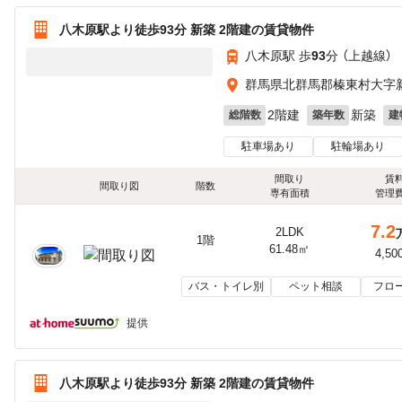
八木原駅より徒歩93分 新築 2階建の賃貸物件
八木原駅 歩
93
分 （上越線）
群馬県北群馬郡榛東村大字
2階建
新築
総階数
築年数
建
駐車場あり
駐輪場あり
間取り
賃
間取り図
階数
専有面積
管理
7.2
2LDK
1階
61.48㎡
4,50
バス・トイレ別
ペット相談
フロ
提供
八木原駅より徒歩93分 新築 2階建の賃貸物件