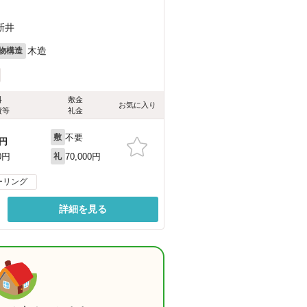
新井
木造
物構造
料
敷金
お気に入り
費等
礼金
不要
敷
円
70,000円
0円
礼
ーリング
詳細を見る