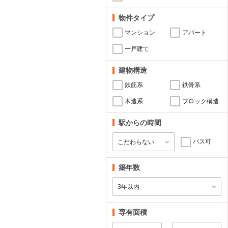
物件タイプ
マンション
アパート
一戸建て
建物構造
鉄筋系
鉄骨系
木造系
ブロック構造
駅からの時間
バス可
築年数
専有面積