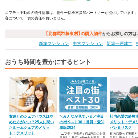
ニフティ不動産の物件情報は、物件一括検索参加パートナーが提供しています。
容について一切の責任を負いません。
【北群馬郡榛東村】の購入物件
からお探しの方は
新築マンション
中古マンション
新築一戸建て
おうち時間を豊かにするヒント
友達とのシェアハウスはや
＼みんなが見ている／注目
社内恋愛の経験
めた方がいい？25人に聞い
の街ベスト30｜賃貸・愛知
メリット・デメ
たルームシェアのメリッ
県版2024
バレるリスク
ト・デメリット
「ニフティ不動産」では理想のお部
社内恋愛って実際ど
屋探しに役立つデータを独自に集
生活に夢をふくらま