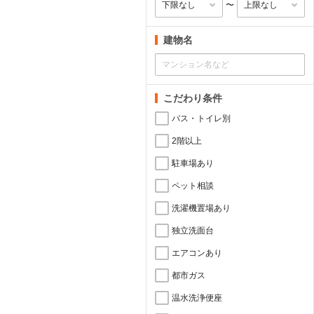
〜
建物名
こだわり条件
バス・トイレ別
2階以上
駐車場あり
ペット相談
洗濯機置場あり
独立洗面台
エアコンあり
都市ガス
温水洗浄便座