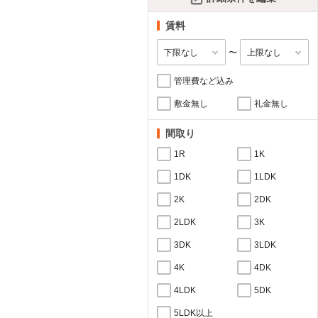
賃料
〜
管理費など込み
敷金無し
礼金無し
間取り
1R
1K
1DK
1LDK
2K
2DK
2LDK
3K
3DK
3LDK
4K
4DK
4LDK
5DK
5LDK以上