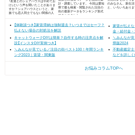
「友達とのシェアハウスはやめてお
計・調査しています。 今回は愛知
のみなさん、新生活
け」という声を聞いたことがありま
県で最も検索・閲覧された注目の
と、いろいろありま
すか？シェアハウスというと、家
街の最新データをランキング形式
族でも恋人同士でもない関係の人
でまとめました。
間たちがひとつ屋根の下で暮らす
タイプもありますが、友達同士で
賃貸物件を借りてのルームシェア
【体験談つき】家賃滞納は強制退去？いつまではセーフ？
家賃が払えな
も人気ですよね、 「にぎやかで楽
払えない場合の対処法を解説
金・給付金・
しそう」「家賃や光熱費の負担が少
ない」といったメリットに目が奪わ
キャットウォークDIYは簡単？自作する時の注意点を解
＼みんなが見
れがちですが、実際のところデメ
説【インスタDIY実例つき】
県版2024
リットはないのでしょうか？ 今回
はルームシェアのメリット・デメ
＼みんなが見ている／注目の街ベスト100！年間ランキ
不動産鑑定士
リットについて、実際にルームシ
ング2023｜賃貸・関東版
などを詳しく
ェアをしていた25名の方の声を集
めました。
お悩みコラムTOPへ