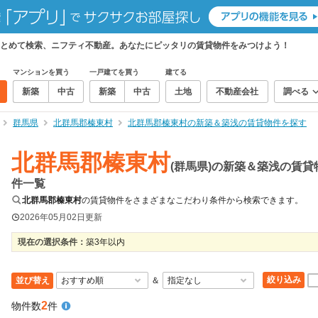
とめて検索、ニフティ不動産。あなたにピッタリの賃貸物件をみつけよう！
マンションを買う
一戸建てを買う
建てる
新築
中古
新築
中古
土地
不動産会社
調べる
群馬県
北群馬郡榛東村
北群馬郡榛東村の新築＆築浅の賃貸物件を探す
北群馬郡榛東村
(群馬県)の新築＆築浅の賃貸
件一覧
北群馬郡榛東村
の賃貸物件をさまざまなこだわり条件から検索できます。
2026年05月02日
更新
現在の選択条件：
築3年以内
絞り込み
並び替え
＆
2
物件数
件