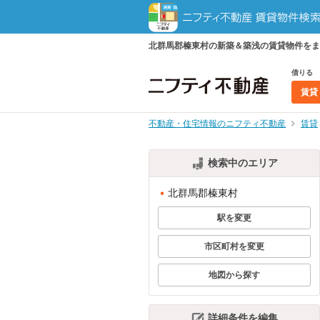
北群馬郡榛東村の新築＆築浅の賃貸物件をま
借りる
賃貸
不動産・住宅情報のニフティ不動産
賃貸
検索中のエリア
北群馬郡榛東村
駅を変更
市区町村を変更
地図から探す
詳細条件を編集