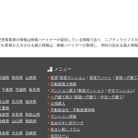
壁塗装業者の情報は検索パートナーが提供している情報であり、ニフティライフスタ
でお客様が入力される個人情報は、検索パートナーが取得し、同社の定める個人情報
メニュー
宮城県
秋田県
山形県
賃貸
（
賃貸マンション
｜
賃貸アパート
｜
賃貸一戸建て
不動産購入情報
千葉県
茨城県
栃木県
マンション購入
（
新築マンション
｜
中古マンション
）
一戸建て購入
（
新築一戸建て
｜
中古一戸建て
）
富山県
石川県
福井県
土地購入
三重県
不動産会社・不動産屋情報
滋賀県
奈良県
和歌山県
マンション情報
島根県
山口県
徳島県
住みやすい街サーチ
住まい探しコラム
熊本県
大分県
宮崎県
住宅ローン