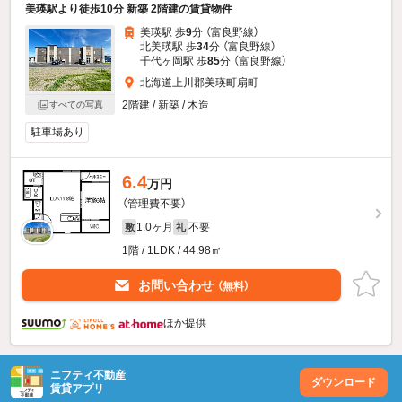
美瑛駅より徒歩10分 新築 2階建の賃貸物件
美瑛駅 歩
9
分 （富良野線）
北美瑛駅 歩
34
分 （富良野線）
千代ヶ岡駅 歩
85
分 （富良野線）
北海道上川郡美瑛町扇町
2階建 / 新築 / 木造
すべての写真
駐車場あり
6.4
万円
（管理費不要）
1.0ヶ月
不要
敷
礼
1階 / 1LDK / 44.98㎡
お問い合わせ
（無料）
ほか提供
ニフティ不動産
ダウンロード
賃貸アプリ