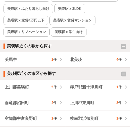
美瑛駅 x ふたり暮らし向け
美瑛駅 x 3LDK
美瑛駅 x 家賃4万円以下
美瑛駅 x 賃貸マンション
美瑛駅 x リノベーション
美瑛駅 x 学生向け
美瑛駅近くの駅から探す
美馬牛
北美瑛
1
件
4
件
美瑛駅近くの市区から探す
上川郡美瑛町
樺戸郡新十津川町
5
件
1
件
雨竜郡沼田町
上川郡東川町
4
件
8
件
空知郡中富良野町
枝幸郡浜頓別町
1
件
1
件