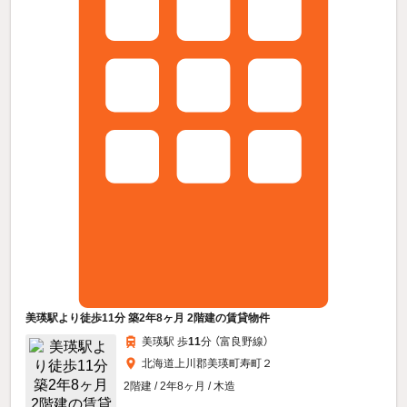
美瑛駅より徒歩11分 築2年8ヶ月 2階建の賃貸物件
美瑛駅 歩
11
分 （富良野線）
北海道上川郡美瑛町寿町２
2階建 / 2年8ヶ月 / 木造