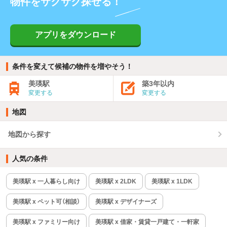
物件をサクサク探せる！
アプリをダウンロード
条件を変えて候補の物件を増やそう！
美瑛駅
築3年以内
変更する
変更する
地図
地図から探す
人気の条件
美瑛駅 x 一人暮らし向け
美瑛駅 x 2LDK
美瑛駅 x 1LDK
美瑛駅 x ペット可（相談）
美瑛駅 x デザイナーズ
美瑛駅 x ファミリー向け
美瑛駅 x 借家・賃貸一戸建て・一軒家