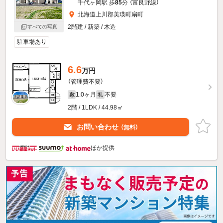
千代ヶ岡駅 歩
85
分 （富良野線）
北海道上川郡美瑛町扇町
2階建 / 新築 / 木造
すべての写真
駐車場あり
6.6
万円
（管理費不要）
1.0ヶ月
不要
敷
礼
2階 / 1LDK / 44.98㎡
お問い合わせ
（無料）
ほか提供