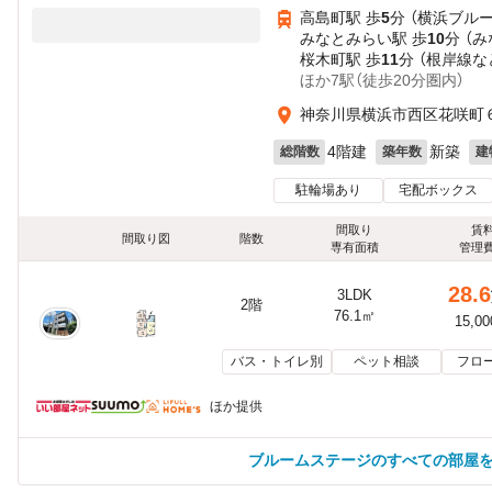
高島町駅 歩
5
分 （横浜ブルー
みなとみらい駅 歩
10
分 （
桜木町駅 歩
11
分 （根岸線
な
ほか7駅（徒歩20分圏内）
神奈川県横浜市西区花咲町６丁
4階建
新築
総階数
築年数
建
駐輪場あり
宅配ボックス
間取り
賃
間取り図
階数
専有面積
管理
28.6
3LDK
2階
76.1㎡
15,0
バス・トイレ別
ペット相談
フロ
ほか提供
ブルームステージのすべての部屋