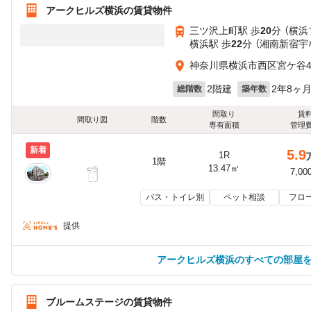
アークヒルズ横浜の賃貸物件
三ツ沢上町駅 歩
20
分 （横浜
横浜駅 歩
22
分 （湘南新宿宇
神奈川県横浜市西区宮ケ谷44
2階建
2年8ヶ
総階数
築年数
間取り
賃
間取り図
階数
専有面積
管理
新着
5.9
1R
1階
13.47㎡
7,00
バス・トイレ別
ペット相談
フロ
提供
アークヒルズ横浜のすべての部屋
ブルームステージの賃貸物件