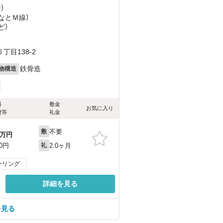
）
みなとＭ線）
ど
）
目138-2
鉄骨造
物構造
料
敷金
お気に入り
費等
礼金
不要
敷
万円
2.0ヶ月
00円
礼
ーリング
詳細を見る
を見る