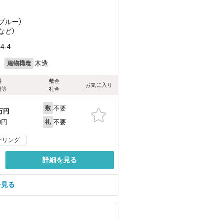
ブルー）
など
）
-4
月
木造
建物構造
料
敷金
お気に入り
費等
礼金
不要
敷
万円
不要
0円
礼
ーリング
詳細を見る
を見る