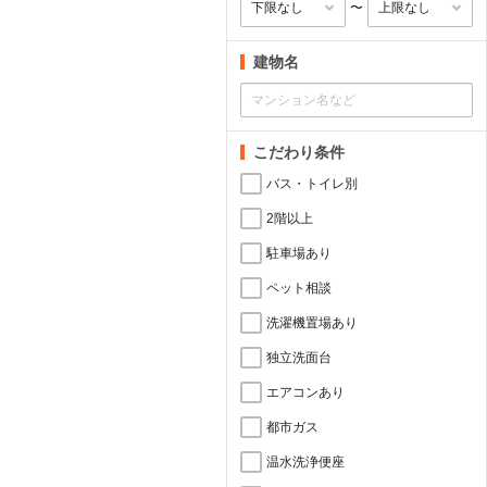
〜
建物名
こだわり条件
バス・トイレ別
2階以上
駐車場あり
ペット相談
洗濯機置場あり
独立洗面台
エアコンあり
都市ガス
温水洗浄便座