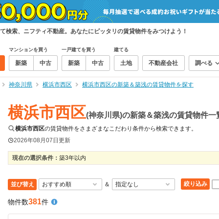
て検索、ニフティ不動産。あなたにピッタリの賃貸物件をみつけよう！
マンションを買う
一戸建てを買う
建てる
新築
中古
新築
中古
土地
不動産会社
調べる
神奈川県
横浜市西区
横浜市西区の新築＆築浅の賃貸物件を探す
横浜市西区
(神奈川県)の新築＆築浅の賃貸物件一
横浜市西区
の賃貸物件をさまざまなこだわり条件から検索できます。
2026年08月07日
更新
現在の選択条件：
築3年以内
絞り込み
並び替え
＆
381
物件数
件