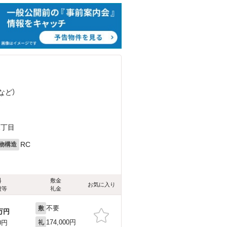
など
）
）
1丁目
RC
物構造
料
敷金
お気に入り
費等
礼金
不要
敷
万円
174,000円
0円
礼