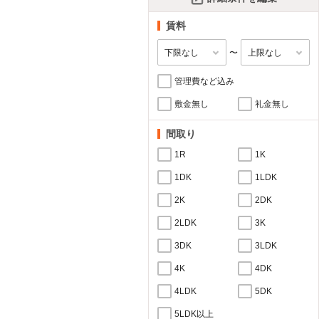
賃料
〜
管理費など込み
敷金無し
礼金無し
間取り
1R
1K
1DK
1LDK
2K
2DK
2LDK
3K
3DK
3LDK
4K
4DK
4LDK
5DK
5LDK以上