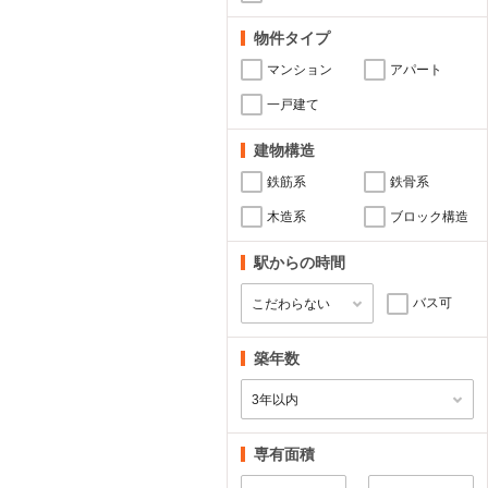
物件タイプ
マンション
アパート
一戸建て
建物構造
鉄筋系
鉄骨系
木造系
ブロック構造
駅からの時間
バス可
築年数
専有面積