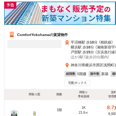
ComfortYokohamaの賃貸物件
平沼橋駅 歩
10
分 （相鉄線）
横浜駅 歩
10
分 （湘南新宿宇
戸部駅 歩
15
分 （京浜急行線
ほか3駅（徒歩20分圏内）
神奈川県横浜市西区浅間町
5階建
新築
総階数
築年数
建
宅配ボックス
間取り
賃
間取り図
階数
専有面積
管理
8.7
1K
1階
21.6㎡
8,00