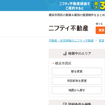
横浜市西区の新築＆築浅の賃貸物件をまとめ
借りる
賃貸
不動産・住宅情報のニフティ不動産
賃貸
検索中のエリア
横浜市西区
駅を変更
市区町村を変更
地図から探す
詳細条件を編集