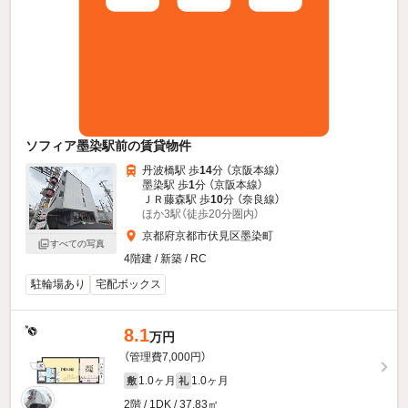
ソフィア墨染駅前の賃貸物件
丹波橋駅 歩
14
分 （京阪本線）
墨染駅 歩
1
分 （京阪本線）
ＪＲ藤森駅 歩
10
分 （奈良線）
ほか3駅（徒歩20分圏内）
京都府京都市伏見区墨染町
すべての写真
4階建 / 新築 / RC
駐輪場あり
宅配ボックス
8.1
万円
（管理費7,000円）
1.0ヶ月
1.0ヶ月
敷
礼
2階 / 1DK / 37.83㎡