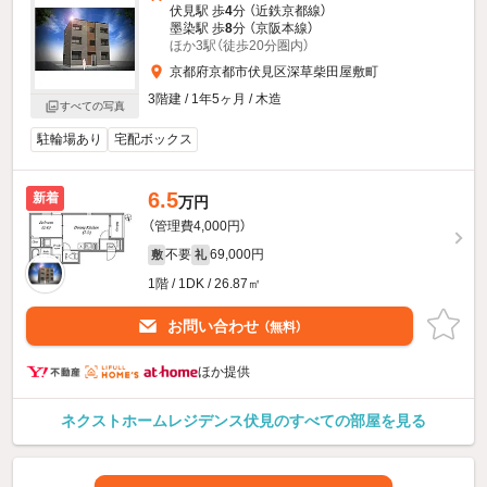
伏見駅 歩
4
分 （近鉄京都線）
墨染駅 歩
8
分 （京阪本線）
ほか3駅（徒歩20分圏内）
京都府京都市伏見区深草柴田屋敷町
3階建 / 1年5ヶ月 / 木造
すべての写真
駐輪場あり
宅配ボックス
6.5
新着
万円
（管理費4,000円）
不要
69,000円
敷
礼
1階 / 1DK / 26.87㎡
お問い合わせ
（無料）
ほか提供
ネクストホームレジデンス伏見のすべての部屋を見る