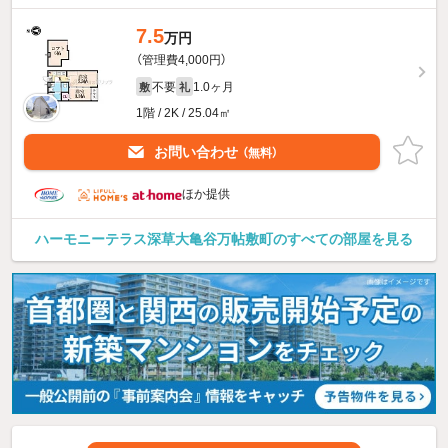
7.5
万円
（管理費4,000円）
不要
1.0ヶ月
敷
礼
1階 / 2K / 25.04㎡
お問い合わせ
（無料）
ほか提供
ハーモニーテラス深草大亀谷万帖敷町のすべての部屋を見る