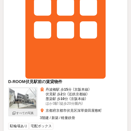
D-ROOM伏見駅前の賃貸物件
丹波橋駅 歩
15
分 （京阪本線）
伏見駅 歩
2
分 （近鉄京都線）
墨染駅 歩
10
分 （京阪本線）
ほか3駅（徒歩20分圏内）
京都府京都市伏見区深草柴田屋敷町
すべての写真
3階建 / 新築 / 軽量鉄骨
駐輪場あり
宅配ボックス