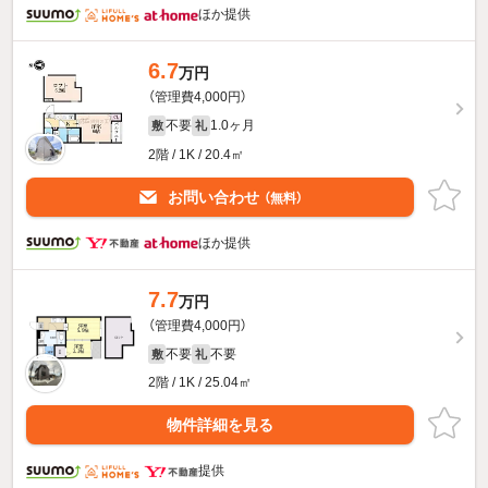
ほか提供
6.7
万円
（管理費4,000円）
不要
1.0ヶ月
敷
礼
2階 / 1K / 20.4㎡
お問い合わせ
（無料）
ほか提供
7.7
万円
（管理費4,000円）
不要
不要
敷
礼
2階 / 1K / 25.04㎡
物件詳細を見る
提供