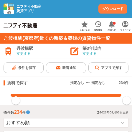
ニフティ不動産
ダウンロード
賃貸アプリ
お知らせ
閲覧履歴
マイページ
お気に入り
丹波橋駅(京都府)近くの新築＆築浅の賃貸物件一覧
丹波橋駅
築3年以内
変更する
変更する
条件を保存
新着通知
アプリで探す
賃料で探す
指定なし
〜
指定なし
234
件
指定した賃料で絞り込む
234
物件数
件
2026年08月06日
更新