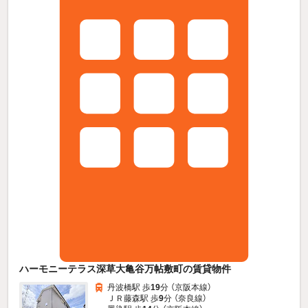
ハーモニーテラス深草大亀谷万帖敷町の賃貸物件
丹波橋駅 歩
19
分 （京阪本線）
ＪＲ藤森駅 歩
9
分 （奈良線）