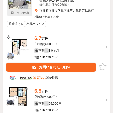
墨染駅 歩
14
分 （京阪本線）
ほか2駅（徒歩20分圏内）
京都府京都市伏見区深草大亀谷万帖敷町
すべての写真
2階建 / 新築 / 木造
駐輪場あり
宅配ボックス
6.7
万円
（管理費4,000円）
不要
1.0ヶ月
敷
礼
2階 / 1K / 20.45㎡
お問い合わせ
（無料）
ほか提供
6.5
万円
（管理費4,000円）
不要
65,000円
敷
礼
1階 / 1K / 20.45㎡