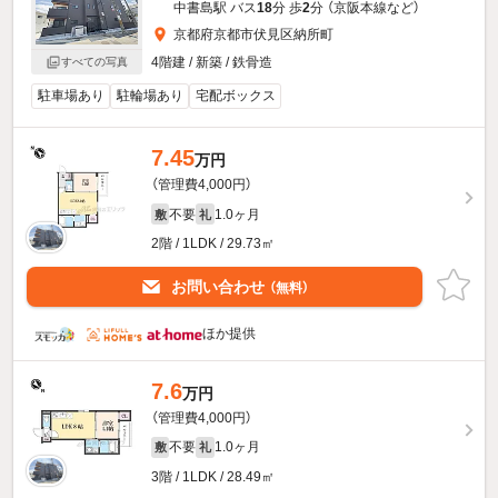
中書島駅 バス
18
分 歩
2
分 （京阪本線
など
）
京都府京都市伏見区納所町
4階建 / 新築 / 鉄骨造
すべての写真
駐車場あり
駐輪場あり
宅配ボックス
7.45
万円
（管理費4,000円）
不要
1.0ヶ月
敷
礼
2階 / 1LDK / 29.73㎡
お問い合わせ
（無料）
ほか提供
7.6
万円
（管理費4,000円）
不要
1.0ヶ月
敷
礼
3階 / 1LDK / 28.49㎡