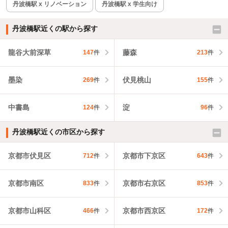
丹波橋駅 x リノベーション
丹波橋駅 x 学生向け
丹波橋駅近くの駅から探す
龍谷大前深草
藤森
147
件
213
件
墨染
伏見桃山
269
件
155
件
中書島
淀
124
件
96
件
丹波橋駅近くの市区から探す
京都市伏見区
京都市下京区
712
件
643
件
京都市南区
京都市右京区
833
件
853
件
京都市山科区
京都市西京区
466
件
172
件