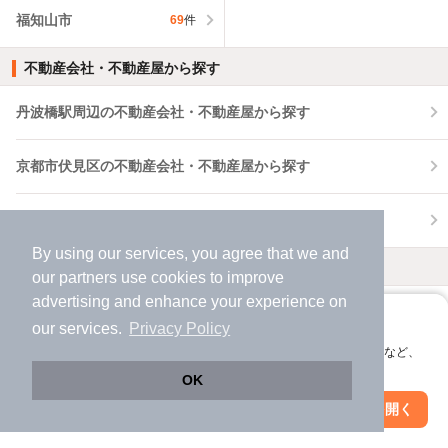
福知山市
69
件
不動産会社・不動産屋から探す
丹波橋駅周辺の不動産会社・不動産屋から探す
京都市伏見区の不動産会社・不動産屋から探す
京都府の不動産会社・不動産屋から探す
By using our services, you agree that we and
外壁塗装の業者を探す
our
partners
use cookies to improve
advertising and enhance your experience on
丹波橋駅周辺で外壁塗装の業者を探す
アプリに切り替えて、サクサクお部屋探し
our services.
Privacy Policy
会員登録なしですぐ使える。マップ検索やお気に入り保存など、
京都市伏見区で外壁塗装の業者を探す
アプリ限定の便利な機能が使えます！
OK
Web版で続行
アプリを開く
駅・沿線を変更
絞り込み条件を変更
京都府で外壁塗装の業者を探す