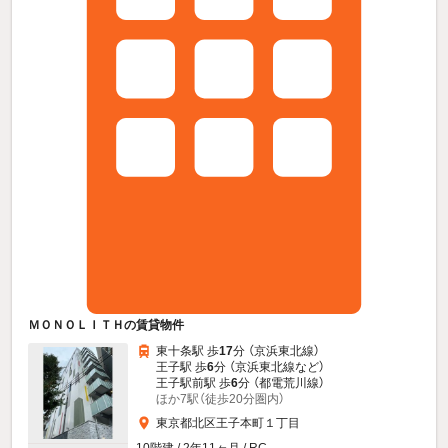
ＭＯＮＯＬＩＴＨの賃貸物件
東十条駅 歩
17
分 （京浜東北線）
王子駅 歩
6
分 （京浜東北線
など
）
王子駅前駅 歩
6
分 （都電荒川線）
ほか7駅（徒歩20分圏内）
東京都北区王子本町１丁目
10階建 / 2年11ヶ月 / RC