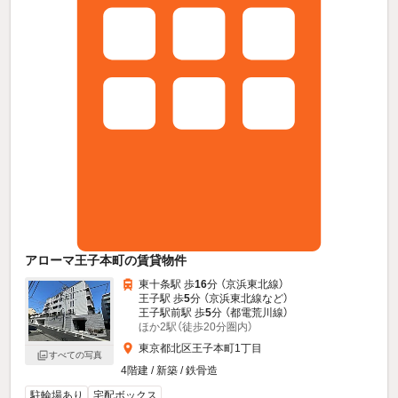
アローマ王子本町の賃貸物件
東十条駅 歩
16
分 （京浜東北線）
王子駅 歩
5
分 （京浜東北線
など
）
王子駅前駅 歩
5
分 （都電荒川線）
ほか2駅（徒歩20分圏内）
東京都北区王子本町1丁目
すべての写真
4階建 / 新築 / 鉄骨造
駐輪場あり
宅配ボックス