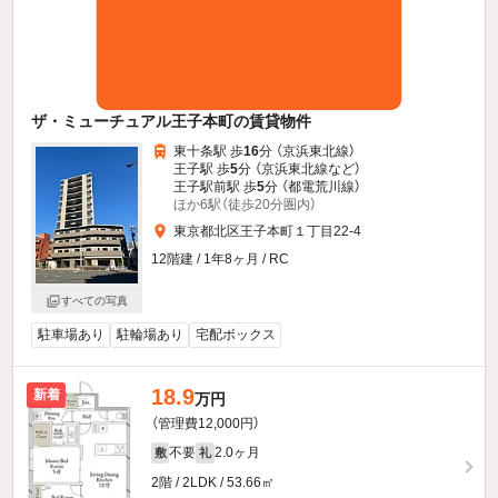
ザ・ミューチュアル王子本町の賃貸物件
東十条駅 歩
16
分 （京浜東北線）
王子駅 歩
5
分 （京浜東北線
など
）
王子駅前駅 歩
5
分 （都電荒川線）
ほか6駅（徒歩20分圏内）
東京都北区王子本町１丁目22-4
12階建 / 1年8ヶ月 / RC
すべての写真
駐車場あり
駐輪場あり
宅配ボックス
18.9
新着
万円
（管理費12,000円）
不要
2.0ヶ月
敷
礼
2階 / 2LDK / 53.66㎡