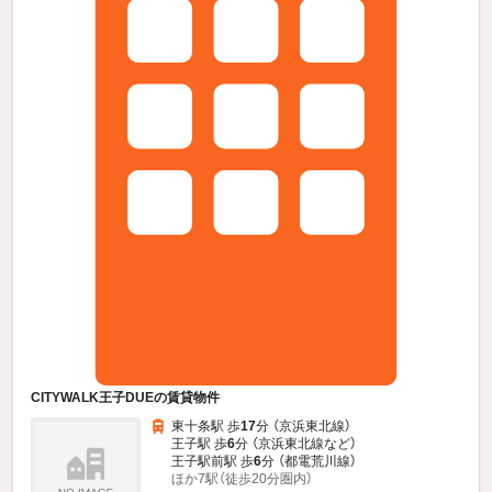
CITYWALK王子DUEの賃貸物件
東十条駅 歩
17
分 （京浜東北線）
王子駅 歩
6
分 （京浜東北線
など
）
王子駅前駅 歩
6
分 （都電荒川線）
ほか7駅（徒歩20分圏内）