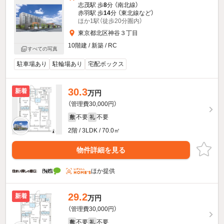
志茂駅 歩
8
分 （南北線）
赤羽駅 歩
14
分 （東北線
など
）
ほか1駅（徒歩20分圏内）
東京都北区神谷３丁目
10階建 / 新築 / RC
すべての写真
駐車場あり
駐輪場あり
宅配ボックス
30.3
新着
万円
（管理費30,000円）
不要
不要
敷
礼
2階 / 3LDK / 70.0㎡
物件詳細を見る
ほか提供
29.2
新着
万円
（管理費30,000円）
不要
不要
敷
礼