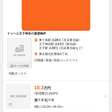
ドゥーエ王子神谷の賃貸物件
東十条駅 歩
28
分 （京浜東北線）
王子神谷駅 歩
13
分 （南北線）
王子駅 歩
20
分 （京浜東北線
など
）
東京都北区豊島6丁目
10階建 / 新築 / 鉄筋コンクリート
すべての写真
宅配ボックス
18.3
万円
（管理費15,000円）
不要
不要
敷
礼
4階 / 1SLDK / 46.58㎡