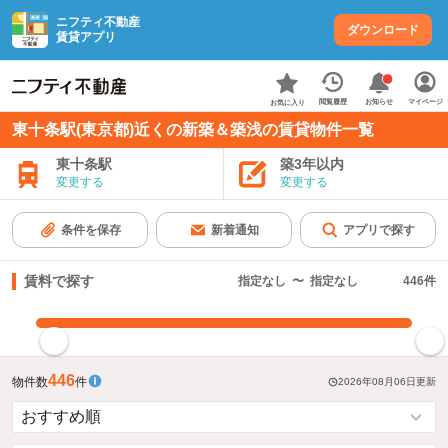
ニフティ不動産
ダウンロード
賃貸アプリ
お知らせ
閲覧履歴
マイページ
お気に入り
東十条駅(東京都)近くの新築＆築浅の賃貸物件一覧
東十条駅
築3年以内
変更する
変更する
条件を保存
新着通知
アプリで探す
賃料で探す
指定なし
〜
指定なし
446
件
指定した賃料で絞り込む
446
物件数
件
2026年08月06日
更新