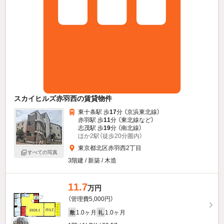
スカイヒルズ赤羽西の賃貸物件
東十条駅 歩
17
分 （京浜東北線）
赤羽駅 歩
11
分 （東北線
など
）
志茂駅 歩
19
分 （南北線）
ほか2駅（徒歩20分圏内）
東京都北区赤羽西2丁目
すべての写真
3階建 / 新築 / 木造
11.7
万円
（管理費5,000円）
1.0ヶ月
1.0ヶ月
敷
礼