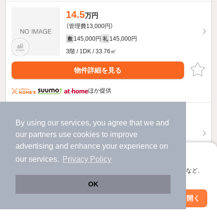
14.5
万円
（管理費13,000円）
145,000円
145,000円
敷
礼
3階 / 1DK / 33.76㎡
物件詳細を見る
ほか提供
14.4
万円
By using our services, you agree that we and
（管理費13,000円）
our
partners
use cookies to improve
144,000円
144,000円
敷
礼
advertising and enhance your experience on
3階 / 1DK / 33.38㎡
アプリに切り替えて、サクサクお部屋探し
our services.
Privacy Policy
会員登録なしですぐ使える。マップ検索やお気に入り保存など、
物件詳細を見る
アプリ限定の便利な機能が使えます！
OK
ほか提供
Web版で続行
アプリを開く
駅・沿線を変更
絞り込み条件を変更