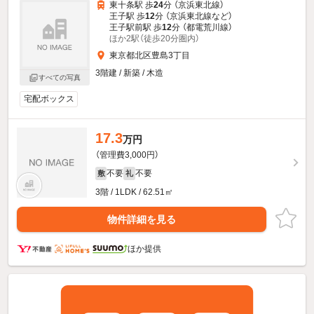
東十条駅 歩
24
分 （京浜東北線）
王子駅 歩
12
分 （京浜東北線
など
）
王子駅前駅 歩
12
分 （都電荒川線）
ほか2駅（徒歩20分圏内）
東京都北区豊島3丁目
3階建 / 新築 / 木造
すべての写真
宅配ボックス
17.3
万円
（管理費3,000円）
不要
不要
敷
礼
3階 / 1LDK / 62.51㎡
物件詳細を見る
ほか提供