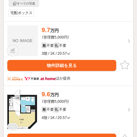
すべての写真
宅配ボックス
9.7
万円
（管理費5,000円）
不要
不要
敷
礼
3階 / 1K / 20.57㎡
物件詳細を見る
ほか提供
9.6
万円
（管理費5,000円）
不要
不要
敷
礼
4階 / 1K / 20.57㎡