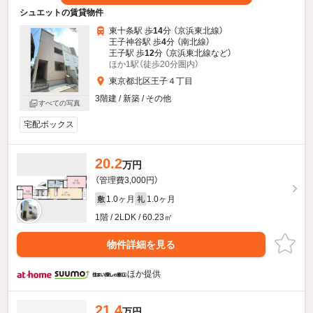
シュエットの賃貸物件
東十条駅 歩
14
分 （京浜東北線）
王子神谷駅 歩
4
分 （南北線）
王子駅 歩
12
分 （京浜東北線
など
）
ほか1駅（徒歩20分圏内）
東京都北区王子４丁目
3階建 / 新築 / その他
すべての写真
宅配ボックス
20.2
万円
（管理費3,000円）
1.0ヶ月
1.0ヶ月
敷
礼
1階 / 2LDK / 60.23㎡
物件詳細を見る
ほか提供
21.4
万円