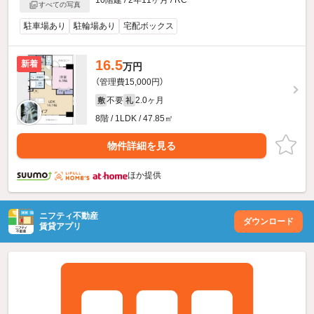
すべての写真
駐車場あり
駐輪場あり
宅配ボックス
16.5
新着
万円
（管理費15,000円）
不要
2.0ヶ月
敷
礼
8階 / 1LDK / 47.85㎡
物件詳細を見る
ほか提供
ニフティ不動産
ダウンロード
賃貸アプリ