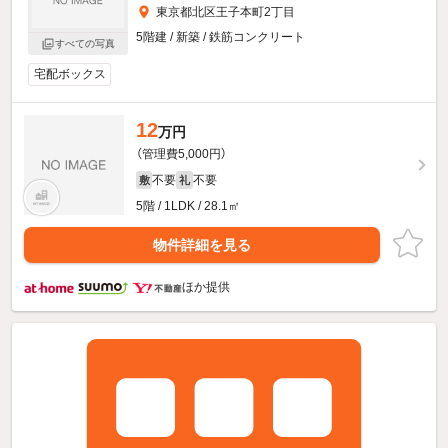
東京都北区王子本町2丁目
5階建 / 新築 / 鉄筋コンクリート
すべての写真
宅配ボックス
12
万円
（管理費5,000円）
不要
不要
敷
礼
5階 / 1LDK / 28.1㎡
物件詳細を見る
ほか提供