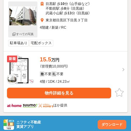
目黒駅 歩
10
分 （山手線
など
）
不動前駅 歩
8
分 （目黒線）
武蔵小山駅 歩
13
分 （目黒線）
東京都目黒区下目黒３丁目
4階建 / 新築 / RC
すべての写真
駐車場あり
宅配ボックス
15.5
新着
万円
（管理費10,000円）
不要
不要
敷
礼
4階 / 1DK / 24.23㎡
物件詳細を見る
ほか提供
ニフティ不動産
ダウンロード
賃貸アプリ