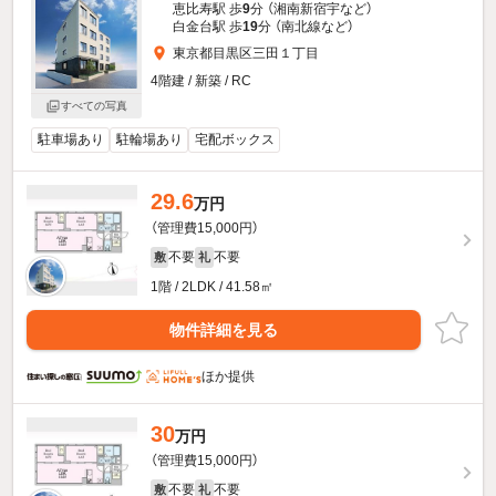
恵比寿駅 歩
9
分 （湘南新宿宇
など
）
白金台駅 歩
19
分 （南北線
など
）
東京都目黒区三田１丁目
4階建 / 新築 / RC
すべての写真
駐車場あり
駐輪場あり
宅配ボックス
29.6
万円
（管理費15,000円）
不要
不要
敷
礼
1階 / 2LDK / 41.58㎡
物件詳細を見る
ほか提供
30
万円
（管理費15,000円）
不要
不要
敷
礼