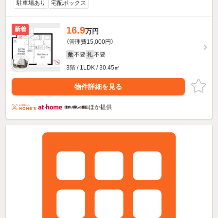
駐車場あり
宅配ボックス
16.9
新着
万円
（管理費15,000円）
不要
不要
敷
礼
3階 / 1LDK / 30.45㎡
物件詳細を見る
ほか提供