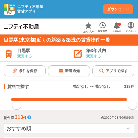
ニフティ不動産
ダウンロード
賃貸アプリ
お知らせ
閲覧履歴
マイページ
お気に入り
目黒駅(東京都)近くの新築＆築浅の賃貸物件一覧
目黒駅
築3年以内
変更する
変更する
条件を保存
新着通知
アプリで探す
賃料で探す
指定なし
〜
指定なし
313
件
指定した賃料で絞り込む
313
物件数
件
2026年08月06日
更新