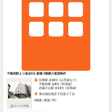
不動前駅より徒歩8分 新築 4階建の賃貸物件
目黒駅 歩
10
分 （山手線
など
）
不動前駅 歩
8
分 （目黒線）
武蔵小山駅 歩
13
分 （目黒線）
東京都目黒区下目黒３丁目
4階建 / 新築 / RC
すべての写真