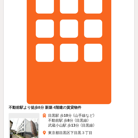
不動前駅より徒歩8分 新築 4階建の賃貸物件
目黒駅 歩
10
分 （山手線
など
）
不動前駅 歩
8
分 （目黒線）
武蔵小山駅 歩
13
分 （目黒線）
東京都目黒区下目黒３丁目