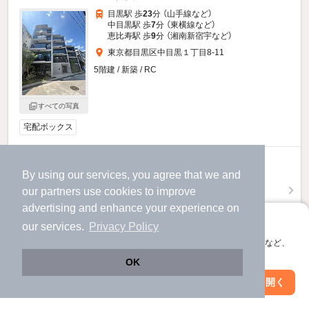
目黒駅 歩
23
分 （山手線
など
）
中目黒駅 歩
7
分 （東横線
など
）
恵比寿駅 歩
9
分 （湘南新宿宇
など
）
東京都目黒区中目黒１丁目8-11
5階建 / 新築 / RC
すべての写真
宅配ボックス
30.6
万円
By using our services, you agree that we and
（管理費10,000円）
our
partners
use cookies to improve
不要
不要
敷
礼
advertising and enhance your experience on
2階 / 1LDK / 41.24㎡
アプリに切り替えて、サクサクお部屋探し
our services.
Privacy Policy
会員登録なしですぐ使える。マップ検索やお気に入り保存など、
お問い合わせ
（無料）
アプリ限定の便利な機能が使えます！
OK
提供
Web版で続行
アプリを開く
駅・沿線を変更
絞り込み条件を変更
ロイジェント中目黒のすべての部屋を見る