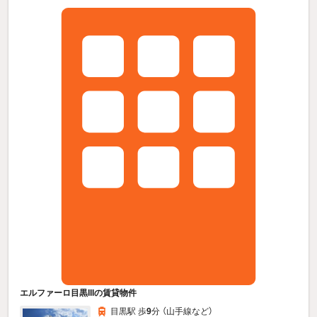
エルファーロ目黒IIIの賃貸物件
目黒駅 歩
9
分 （山手線
など
）