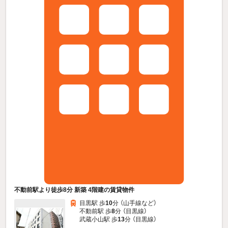
不動前駅より徒歩8分 新築 4階建の賃貸物件
目黒駅 歩
10
分 （山手線
など
）
不動前駅 歩
8
分 （目黒線）
武蔵小山駅 歩
13
分 （目黒線）