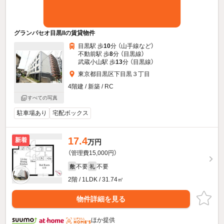
グランパセオ目黒IIの賃貸物件
目黒駅 歩
10
分 （山手線
など
）
不動前駅 歩
8
分 （目黒線）
武蔵小山駅 歩
13
分 （目黒線）
東京都目黒区下目黒３丁目
4階建 / 新築 / RC
すべての写真
駐車場あり
宅配ボックス
17.4
新着
万円
（管理費15,000円）
不要
不要
敷
礼
2階 / 1LDK / 31.74㎡
物件詳細を見る
ほか提供