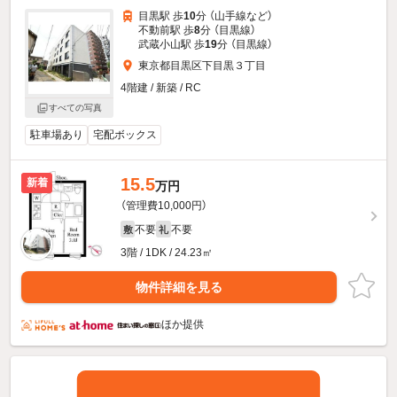
目黒駅 歩
10
分 （山手線
など
）
不動前駅 歩
8
分 （目黒線）
武蔵小山駅 歩
19
分 （目黒線）
東京都目黒区下目黒３丁目
4階建 / 新築 / RC
すべての写真
駐車場あり
宅配ボックス
15.5
新着
万円
（管理費10,000円）
不要
不要
敷
礼
3階 / 1DK / 24.23㎡
物件詳細を見る
ほか提供