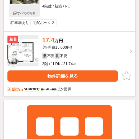
4階建 / 新築 / RC
すべての写真
駐車場あり
宅配ボックス
17.4
新着
万円
（管理費15,000円）
不要
不要
敷
礼
3階 / 1LDK / 31.74㎡
物件詳細を見る
ほか提供