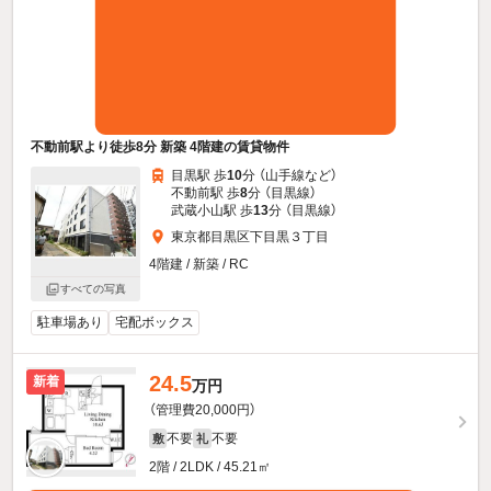
不動前駅より徒歩8分 新築 4階建の賃貸物件
目黒駅 歩
10
分 （山手線
など
）
不動前駅 歩
8
分 （目黒線）
武蔵小山駅 歩
13
分 （目黒線）
東京都目黒区下目黒３丁目
4階建 / 新築 / RC
すべての写真
駐車場あり
宅配ボックス
24.5
新着
万円
（管理費20,000円）
不要
不要
敷
礼
2階 / 2LDK / 45.21㎡