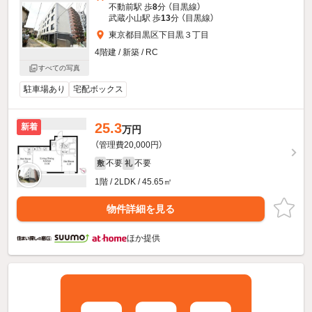
不動前駅 歩
8
分 （目黒線）
武蔵小山駅 歩
13
分 （目黒線）
東京都目黒区下目黒３丁目
4階建 / 新築 / RC
すべての写真
駐車場あり
宅配ボックス
25.3
新着
万円
（管理費20,000円）
不要
不要
敷
礼
1階 / 2LDK / 45.65㎡
物件詳細を見る
ほか提供