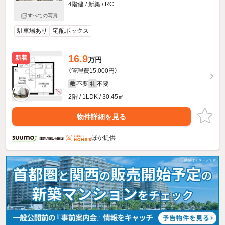
4階建 / 新築 / RC
すべての写真
駐車場あり
宅配ボックス
16.9
新着
万円
（管理費15,000円）
不要
不要
敷
礼
2階 / 1LDK / 30.45㎡
物件詳細を見る
ほか提供