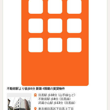
不動前駅より徒歩8分 新築 4階建の賃貸物件
目黒駅 歩
10
分 （山手線
など
）
不動前駅 歩
8
分 （目黒線）
武蔵小山駅 歩
13
分 （目黒線）
東京都目黒区下目黒３丁目