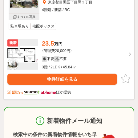
東京都目黒区下目黒３丁目
4階建 / 新築 / RC
すべての写真
駐車場あり
宅配ボックス
23.5
新着
万円
（管理費20,000円）
不要
不要
敷
礼
3階 / 2LDK / 45.84㎡
物件詳細を見る
ほか提供
新着物件メール通知
検索中の条件の新着物件情報をいち早