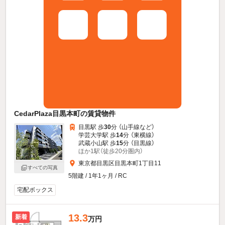
CedarPlaza目黒本町の賃貸物件
目黒駅 歩
30
分 （山手線
など
）
学芸大学駅 歩
14
分 （東横線）
武蔵小山駅 歩
15
分 （目黒線）
ほか1駅（徒歩20分圏内）
東京都目黒区目黒本町1丁目11
すべての写真
5階建 / 1年1ヶ月 / RC
宅配ボックス
13.3
新着
万円