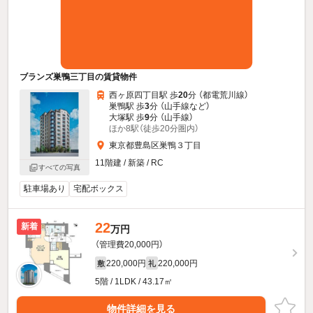
ブランズ巣鴨三丁目の賃貸物件
西ヶ原四丁目駅 歩
20
分 （都電荒川線）
巣鴨駅 歩
3
分 （山手線
など
）
大塚駅 歩
9
分 （山手線）
ほか8駅（徒歩20分圏内）
東京都豊島区巣鴨３丁目
11階建 / 新築 / RC
すべての写真
駐車場あり
宅配ボックス
22
新着
万円
（管理費20,000円）
220,000円
220,000円
敷
礼
5階 / 1LDK / 43.17㎡
物件詳細を見る