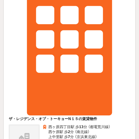
ザ・レジデンス・オブ・トーキョーN１５の賃貸物件
西ヶ原四丁目駅 歩
13
分 （都電荒川線）
西ケ原駅 歩
2
分 （南北線）
上中里駅 歩
7
分 （京浜東北線）