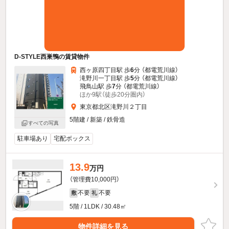
D-STYLE西巣鴨の賃貸物件
西ヶ原四丁目駅 歩
6
分 （都電荒川線）
滝野川一丁目駅 歩
5
分 （都電荒川線）
飛鳥山駅 歩
7
分 （都電荒川線）
ほか9駅（徒歩20分圏内）
東京都北区滝野川２丁目
5階建 / 新築 / 鉄骨造
すべての写真
駐車場あり
宅配ボックス
13.9
万円
（管理費10,000円）
不要
不要
敷
礼
5階 / 1LDK / 30.48㎡
物件詳細を見る