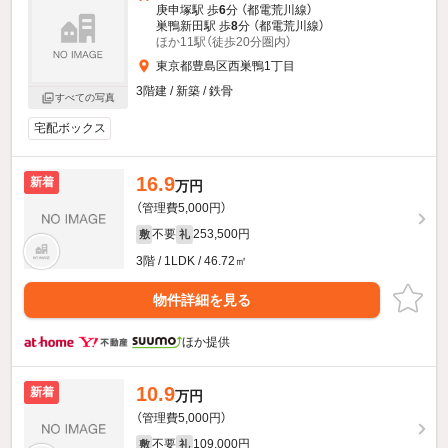
庚申塚駅 歩
6
分 （都電荒川線）
巣鴨新田駅 歩
8
分 （都電荒川線）
ほか11駅（徒歩20分圏内）
東京都豊島区西巣鴨1丁目
3階建 / 新築 / 鉄骨
すべての写真
宅配ボックス
16.9
新着
万円
（管理費5,000円）
不要
253,500円
敷
礼
3階 / 1LDK / 46.72㎡
物件詳細を見る
ほか提供
10.9
新着
万円
（管理費5,000円）
不要
109,000円
敷
礼