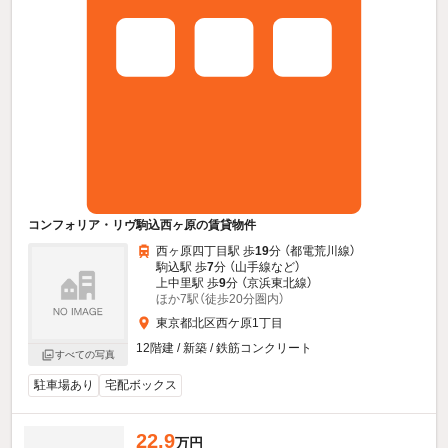
コンフォリア・リヴ駒込西ヶ原の賃貸物件
西ヶ原四丁目駅 歩
19
分 （都電荒川線）
駒込駅 歩
7
分 （山手線
など
）
上中里駅 歩
9
分 （京浜東北線）
ほか7駅（徒歩20分圏内）
東京都北区西ケ原1丁目
12階建 / 新築 / 鉄筋コンクリート
すべての写真
駐車場あり
宅配ボックス
22.9
万円