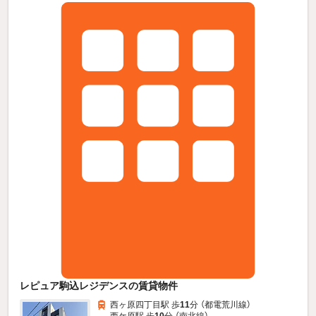
レピュア駒込レジデンスの賃貸物件
西ヶ原四丁目駅 歩
11
分 （都電荒川線）