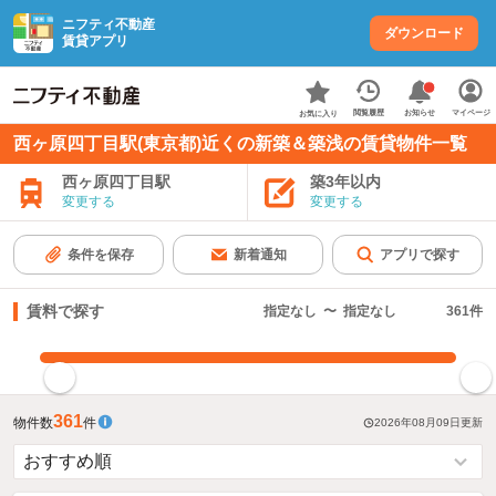
ニフティ不動産
ダウンロード
賃貸アプリ
お知らせ
閲覧履歴
マイページ
お気に入り
西ヶ原四丁目駅(東京都)近くの新築＆築浅の賃貸物件一覧
西ヶ原四丁目駅
築3年以内
変更する
変更する
条件を保存
新着通知
アプリで探す
賃料で探す
指定なし
〜
指定なし
361
件
指定した賃料で絞り込む
361
物件数
件
2026年08月09日
更新