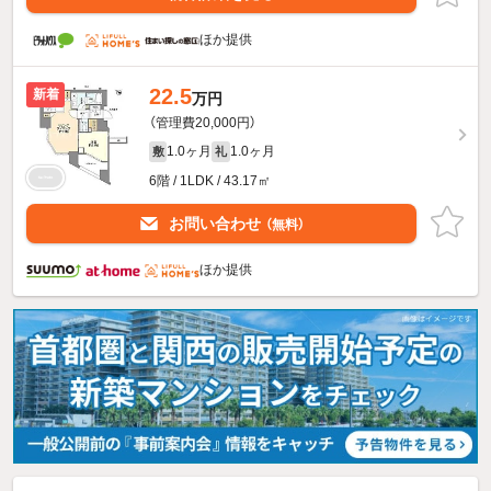
ほか提供
22.5
新着
万円
（管理費20,000円）
1.0ヶ月
1.0ヶ月
敷
礼
6階 / 1LDK / 43.17㎡
お問い合わせ
（無料）
ほか提供