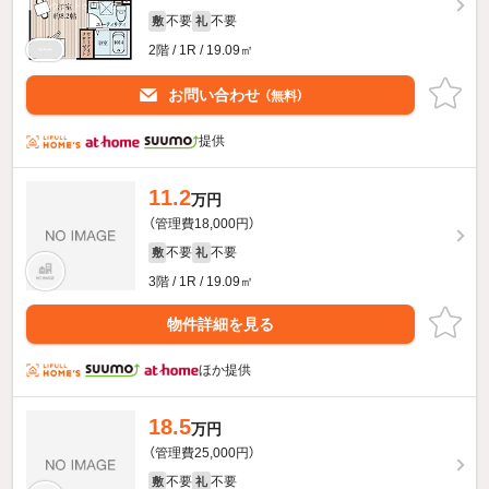
不要
不要
敷
礼
2階 / 1R / 19.09㎡
お問い合わせ
（無料）
提供
11.2
万円
（管理費18,000円）
不要
不要
敷
礼
3階 / 1R / 19.09㎡
物件詳細を見る
ほか提供
18.5
万円
（管理費25,000円）
不要
不要
敷
礼