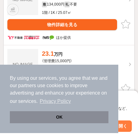
134,000円
不要
敷
礼
1階 / 1K / 25.07㎡
物件詳細を見る
ほか提供
23.1
万円
（管理費15,000円）
231,000円
不要
敷
礼
6階 / 1LDK / 40.22㎡
By using our services, you agree that we and
our
partners
use cookies to improve
物件詳細を見る
advertising and enhance your experience on
アプリに切り替えて、サクサクお部屋探し
our services.
Privacy Policy
ほか提供
会員登録なしですぐ使える。マップ検索やお気に入り保存など、
アプリ限定の便利な機能が使えます！
OK
23.2
万円
（管理費15,000円）
Web版で続行
アプリを開く
駅・沿線を変更
絞り込み条件を変更
232,000円
不要
敷
礼