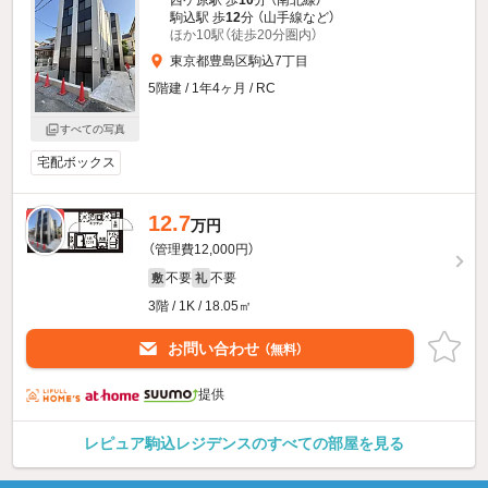
西ケ原駅 歩
10
分 （南北線）
駒込駅 歩
12
分 （山手線
など
）
ほか10駅（徒歩20分圏内）
東京都豊島区駒込7丁目
5階建 / 1年4ヶ月 / RC
すべての写真
宅配ボックス
12.7
新着
万円
（管理費12,000円）
不要
不要
敷
礼
3階 / 1K / 18.05㎡
お問い合わせ
（無料）
提供
レピュア駒込レジデンスのすべての部屋を見る