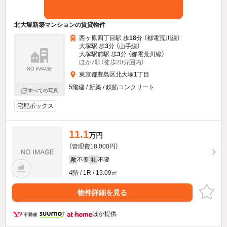
北大塚新築マンションの賃貸物件
西ヶ原四丁目駅 歩
18
分 （都電荒川線）
大塚駅 歩
3
分 （山手線）
大塚駅前駅 歩
3
分 （都電荒川線）
ほか7駅（徒歩20分圏内）
東京都豊島区北大塚1丁目
5階建 / 新築 / 鉄筋コンクリート
すべての写真
宅配ボックス
11.1
万円
（管理費18,000円）
不要
不要
敷
礼
4階 / 1R / 19.09㎡
物件詳細を見る
ほか提供