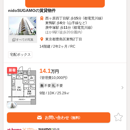
nidoSUGAMOの賃貸物件
西ヶ原四丁目駅 歩
15
分 （都電荒川線）
巣鴨駅 歩
6
分 （山手線
など
）
庚申塚駅 歩
11
分 （都電荒川線）
ほか9駅（徒歩20分圏内）
東京都豊島区巣鴨2丁目
すべての写真
14階建 / 2年2ヶ月 / RC
宅配ボックス
14.1
新着
万円
（管理費10,000円）
不要
不要
敷
礼
9階 / 1DK / 25.29㎡
お問い合わせ
（無料）
提供