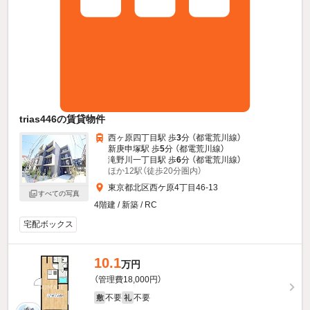
trias446の賃貸物件
西ヶ原四丁目駅 歩
3
分 （都電荒川線）
新庚申塚駅 歩
5
分 （都電荒川線）
滝野川一丁目駅 歩
6
分 （都電荒川線）
ほか12駅（徒歩20分圏内）
東京都北区西ケ原4丁目46-13
すべての写真
4階建 / 新築 / RC
宅配ボックス
10.1
万円
（管理費18,000円）
不要
不要
敷
礼