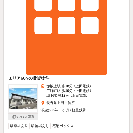
エリア66Nの賃貸物件
赤坂上駅 歩
16
分 （上田電鉄）
三好町駅 歩
10
分 （上田電鉄）
城下駅 歩
13
分 （上田電鉄）
長野県上田市御所
2階建 / 3年11ヶ月 / 軽量鉄骨
すべての写真
駐車場あり
駐輪場あり
宅配ボックス