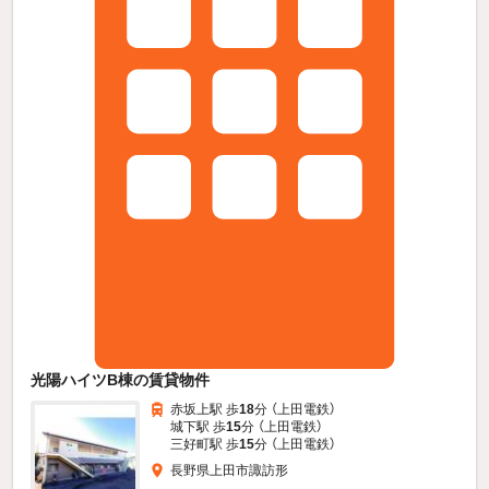
光陽ハイツB棟の賃貸物件
赤坂上駅 歩
18
分 （上田電鉄）
城下駅 歩
15
分 （上田電鉄）
三好町駅 歩
15
分 （上田電鉄）
長野県上田市諏訪形