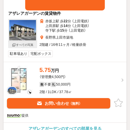
アザレアガーデンの賃貸物件
赤坂上駅 歩
22
分 （上田電鉄）
上田原駅 歩
14
分 （上田電鉄）
寺下駅 歩
15
分 （上田電鉄）
長野県上田市築地
2階建 / 16年11ヶ月 / 軽量鉄骨
すべての写真
駐車場あり
宅配ボックス
5.75
万円
（管理費4,500円）
不要
50,000円
敷
礼
2階 / 1LDK / 37.78㎡
お問い合わせ
（無料）
提供
アザレアガーデンのすべての部屋を見る