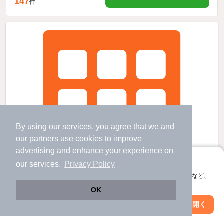
147
件
By using our services, you agree that we and
our
partners
use cookies to improve
advertising and enhance your experience on
アプリに切り替えて、サクサクお部屋探し
our services.
Privacy Policy
会員登録なしですぐ使える。マップ検索やお気に入り保存など、
アプリ限定の便利な機能が使えます！
OK
Web版で続行
アプリを開く
駅・沿線を変更
絞り込み条件を変更