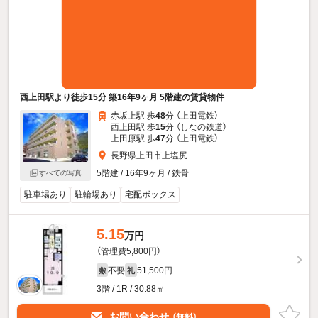
西上田駅より徒歩15分 築16年9ヶ月 5階建の賃貸物件
赤坂上駅 歩
48
分 （上田電鉄）
西上田駅 歩
15
分 （しなの鉄道）
上田原駅 歩
47
分 （上田電鉄）
長野県上田市上塩尻
5階建 / 16年9ヶ月 / 鉄骨
すべての写真
駐車場あり
駐輪場あり
宅配ボックス
5.15
万円
（管理費5,800円）
不要
51,500円
敷
礼
3階 / 1R / 30.88㎡
お問い合わせ
（無料）