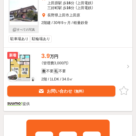
上田原駅 歩
16
分 （上田電鉄）
三好町駅 歩
16
分 （上田電鉄）
長野県上田市上田原
2階建 / 30年9ヶ月 / 軽量鉄骨
すべての写真
駐車場あり
駐輪場あり
3.9
新着
万円
（管理費3,000円）
不要
不要
敷
礼
2階 / 1LDK / 34.0㎡
お問い合わせ
（無料）
提供