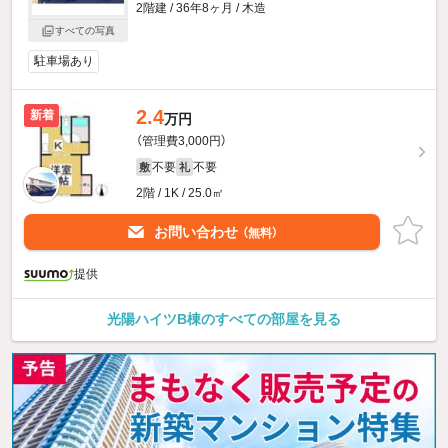
2階建 / 36年8ヶ月 / 木造
すべての写真
駐車場あり
2.4
新着
万円
（管理費3,000円）
不要
不要
敷
礼
2階 / 1K / 25.0㎡
お問い合わせ
（無料）
提供
光陽ハイツB棟のすべての部屋を見る