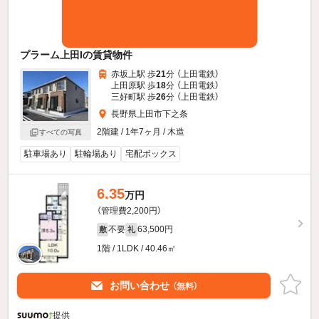
プラーム上田Iの賃貸物件
赤坂上駅 歩
21
分 （上田電鉄）
上田原駅 歩
18
分 （上田電鉄）
三好町駅 歩
26
分 （上田電鉄）
長野県上田市下之条
2階建 / 1年7ヶ月 / 木造
すべての写真
駐車場あり
駐輪場あり
宅配ボックス
6.35
万円
（管理費2,200円）
不要
63,500円
敷
礼
1階 / 1LDK / 40.46㎡
お問い合わせ
（無料）
提供