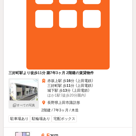
三好町駅より徒歩11分 築7年3ヶ月 2階建の賃貸物件
赤坂上駅 歩
16
分 （上田電鉄）
三好町駅 歩
11
分 （上田電鉄）
城下駅 歩
13
分 （上田電鉄）
ほか1駅（徒歩20分圏内）
長野県上田市諏訪形
すべての写真
2階建 / 7年3ヶ月 / 木造
駐車場あり
駐輪場あり
宅配ボックス
6.5