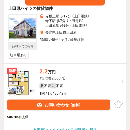
上田原ハイツの賃貸物件
赤坂上駅 歩
17
分 （上田電鉄）
寺下駅 歩
7
分 （上田電鉄）
上田原駅 歩
9
分 （上田電鉄）
長野県上田市上田原
2階建 / 48年4ヶ月 / 軽量鉄骨
すべての写真
駐車場あり
2.2
新着
万円
（管理費2,000円）
不要
不要
敷
礼
1階 / 1K / 30.42㎡
お問い合わせ
（無料）
提供