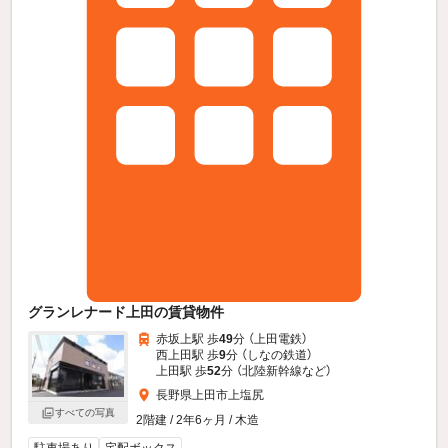
グランレナード上田の賃貸物件
赤坂上駅 歩
49
分 （上田電鉄）
西上田駅 歩
9
分 （しなの鉄道）
上田駅 歩
52
分 （北陸新幹線
など
）
長野県上田市上塩尻
すべての写真
2階建 / 2年6ヶ月 / 木造