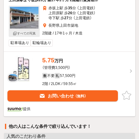
上田原駅より徒歩26分 築17年1ヶ月 2階建の賃貸物件
赤坂上駅 歩
35
分 （上田電鉄）
上田原駅 歩
26
分 （上田電鉄）
寺下駅 歩
27
分 （上田電鉄）
長野県上田市築地
2階建 / 17年1ヶ月 / 木造
すべての写真
駐車場あり
駐輪場あり
5.75
万円
（管理費3,500円）
不要
57,500円
敷
礼
2階 / 2LDK / 59.55㎡
お問い合わせ
（無料）
提供
他の人はこんな条件で絞り込んでいます！
人気のこだわり条件