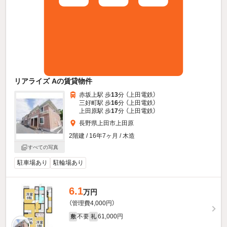
リアライズ Aの賃貸物件
赤坂上駅 歩
13
分 （上田電鉄）
三好町駅 歩
16
分 （上田電鉄）
上田原駅 歩
17
分 （上田電鉄）
長野県上田市上田原
2階建 / 16年7ヶ月 / 木造
すべての写真
駐車場あり
駐輪場あり
6.1
万円
（管理費4,000円）
不要
61,000円
敷
礼