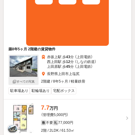
築8年5ヶ月 2階建の賃貸物件
赤坂上駅 歩
43
分 （上田電鉄）
西上田駅 歩
12
分 （しなの鉄道）
上田原駅 歩
45
分 （上田電鉄）
長野県上田市上塩尻
2階建 / 8年5ヶ月 / 軽量鉄骨
すべての写真
駐車場あり
駐輪場あり
宅配ボックス
7.7
万円
（管理費5,000円）
不要
77,000円
敷
礼
2階 / 2LDK / 61.53㎡