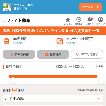
ニフティ不動産
ダウンロード
賃貸アプリ
お知らせ
閲覧履歴
マイページ
お気に入り
赤坂上駅(長野県)近くのオンライン対応可の賃貸物件一覧
赤坂上駅
オンライン対応可
変更する
変更する
条件を保存
新着通知
アプリで探す
賃料で探す
指定なし
〜
指定なし
147
件
指定した賃料で絞り込む
147
物件数
件
2026年08月09日
更新