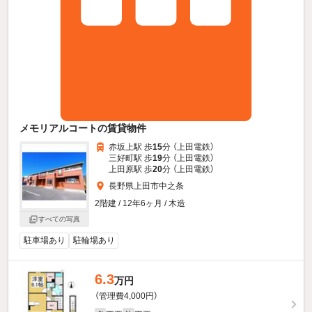
メモリアルコートの賃貸物件
赤坂上駅 歩
15
分 （上田電鉄）
三好町駅 歩
19
分 （上田電鉄）
上田原駅 歩
20
分 （上田電鉄）
長野県上田市中之条
2階建 / 12年6ヶ月 / 木造
すべての写真
駐車場あり
駐輪場あり
6.3
万円
（管理費4,000円）