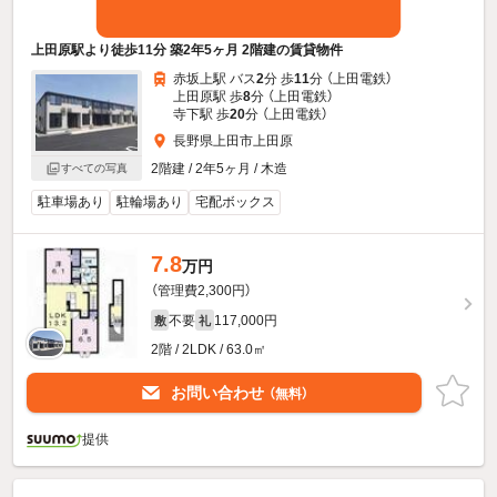
上田原駅より徒歩11分 築2年5ヶ月 2階建の賃貸物件
赤坂上駅 バス
2
分 歩
11
分 （上田電鉄）
上田原駅 歩
8
分 （上田電鉄）
寺下駅 歩
20
分 （上田電鉄）
長野県上田市上田原
2階建 / 2年5ヶ月 / 木造
すべての写真
駐車場あり
駐輪場あり
宅配ボックス
7.8
万円
（管理費2,300円）
不要
117,000円
敷
礼
2階 / 2LDK / 63.0㎡
お問い合わせ
（無料）
提供