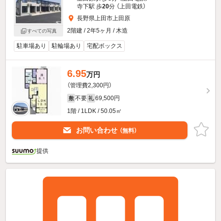
寺下駅 歩
20
分 （上田電鉄）
長野県上田市上田原
2階建 / 2年5ヶ月 / 木造
すべての写真
駐車場あり
駐輪場あり
宅配ボックス
6.95
万円
（管理費2,300円）
不要
69,500円
敷
礼
1階 / 1LDK / 50.05㎡
お問い合わせ
（無料）
提供