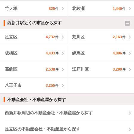
竹ノ塚
北綾瀬
825
件
1,440
件
西新井駅近くの市区から探す
足立区
荒川区
4,732
件
2,163
件
板橋区
練馬区
4,433
件
4,096
件
葛飾区
江戸川区
2,538
件
3,299
件
八王子市
3,255
件
不動産会社・不動産屋から探す
西新井駅周辺の不動産会社・不動産屋から探す
足立区の不動産会社・不動産屋から探す