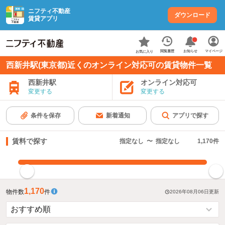
ニフティ不動産
ダウンロード
賃貸アプリ
お知らせ
閲覧履歴
マイページ
お気に入り
西新井駅(東京都)近くのオンライン対応可の賃貸物件一覧
西新井駅
オンライン対応可
変更する
変更する
条件を保存
新着通知
アプリで探す
賃料で探す
指定なし
〜
指定なし
1,170
件
指定した賃料で絞り込む
1,170
物件数
件
2026年08月06日
更新