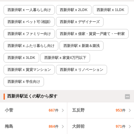
西新井駅 x 一人暮らし向け
西新井駅 x 2LDK
西新井駅 x 1LDK
西新井駅 x ペット可（相談）
西新井駅 x デザイナーズ
西新井駅 x ファミリー向け
西新井駅 x 借家・賃貸一戸建て・一軒家
西新井駅 x ふたり暮らし向け
西新井駅 x 新築＆築浅
西新井駅 x 3LDK
西新井駅 x 家賃4万円以下
西新井駅 x 賃貸マンション
西新井駅 x リノベーション
西新井駅 x 学生向け
西新井駅近くの駅から探す
小菅
五反野
667
件
953
件
梅島
大師前
864
件
971
件