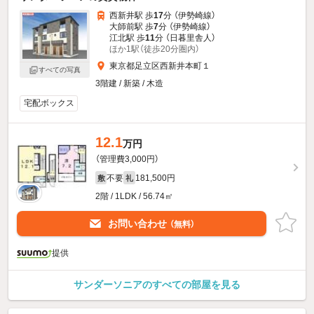
西新井駅 歩
17
分 （伊勢崎線）
大師前駅 歩
7
分 （伊勢崎線）
江北駅 歩
11
分 （日暮里舎人）
ほか1駅（徒歩20分圏内）
東京都足立区西新井本町１
すべての写真
3階建 / 新築 / 木造
宅配ボックス
12.1
万円
（管理費3,000円）
不要
181,500円
敷
礼
2階 / 1LDK / 56.74㎡
お問い合わせ
（無料）
提供
サンダーソニアのすべての部屋を見る