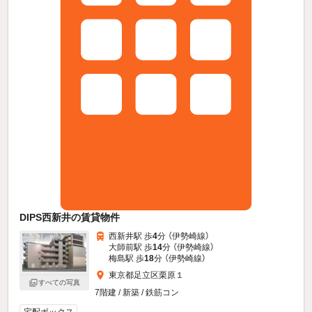
DIPS西新井の賃貸物件
西新井駅 歩
4
分 （伊勢崎線）
大師前駅 歩
14
分 （伊勢崎線）
梅島駅 歩
18
分 （伊勢崎線）
東京都足立区栗原１
すべての写真
7階建 / 新築 / 鉄筋コン
宅配ボックス