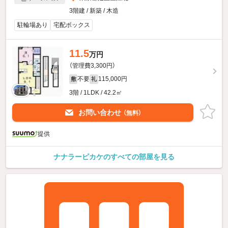
3階建 / 新築 / 木造
駐輪場あり
宅配ボックス
11.5
万円
（管理費3,300円）
不要
115,000円
敷
礼
3階 / 1LDK / 42.2㎡
お問い合わせ
（無料）
提供
ナナラーピカケのすべての部屋を見る