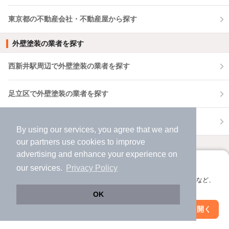
東京都の不動産会社・不動産屋から探す
外壁塗装の業者を探す
西新井駅周辺で外壁塗装の業者を探す
足立区で外壁塗装の業者を探す
東京都で外壁塗装の業者を探す
By using our services, you agree that we and
our
partners
use cookies to improve
おうち時間を豊かにするヒント
advertising and enhance your experience on
アプリに切り替えて、サクサクお部屋探し
賃貸で事故物件を見分ける方法は？不動産屋が
our services.
Privacy Policy
語る事故物件を掴まないコツ
会員登録なしですぐ使える。マップ検索やお気に入り保存など、
アプリ限定の便利な機能が使えます！
2024年07月28日
OK
Web版で続行
アプリを開く
駅・沿線を変更
絞り込み条件を変更
賃貸契約時の入居審査2つのポイント！人柄は
重視される？