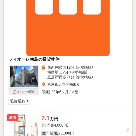
フィオーレ梅島の賃貸物件
西新井駅 歩
18
分 （伊勢崎線）
梅島駅 歩
7
分 （伊勢崎線）
五反野駅 歩
21
分 （伊勢崎線）
東京都足立区梅田６
2階建 / 9年6ヶ月 / 木造
すべての写真
駐輪場あり
7.1
新着
万円
（管理費4,000円）
不要
71,000円
敷
礼