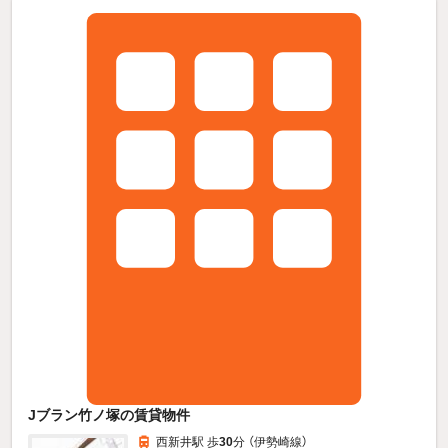
Jブラン竹ノ塚の賃貸物件
西新井駅 歩
30
分 （伊勢崎線）