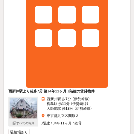
西新井駅より徒歩7分 築34年11ヶ月 3階建の賃貸物件
西新井駅 歩
7
分 （伊勢崎線）
梅島駅 歩
11
分 （伊勢崎線）
大師前駅 歩
18
分 （伊勢崎線）
東京都足立区関原３
3階建 / 34年11ヶ月 / 鉄骨
すべての写真
駐輪場あり