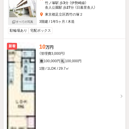
竹ノ塚駅 歩
3
分 （伊勢崎線）
舎人公園駅 歩
27
分 （日暮里舎人）
東京都足立区西竹の塚２
3階建 / 1年5ヶ月 / 木造
すべての写真
駐輪場あり
宅配ボックス
10
新着
万円
（管理費3,000円）
100,000円
100,000円
敷
礼
1階 / 1LDK / 29.7㎡