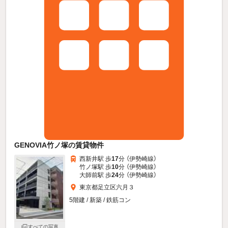
GENOVIA竹ノ塚の賃貸物件
西新井駅 歩
17
分 （伊勢崎線）
竹ノ塚駅 歩
10
分 （伊勢崎線）
大師前駅 歩
24
分 （伊勢崎線）
東京都足立区六月３
5階建 / 新築 / 鉄筋コン
すべての写真