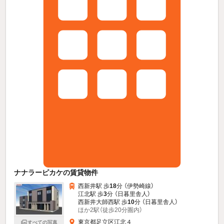
ナナラーピカケの賃貸物件
西新井駅 歩
18
分 （伊勢崎線）
江北駅 歩
3
分 （日暮里舎人）
西新井大師西駅 歩
10
分 （日暮里舎人）
ほか2駅（徒歩20分圏内）
東京都足立区江北４
すべての写真