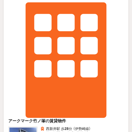
アークマーク竹ノ塚の賃貸物件
西新井駅 歩
28
分 （伊勢崎線）