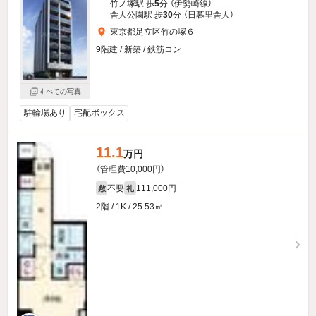
竹ノ塚駅 歩
5
分 （伊勢崎線）
舎人公園駅 歩
30
分 （日暮里舎人）
東京都足立区竹の塚６
9階建 / 新築 / 鉄筋コン
すべての写真
駐輪場あり
宅配ボックス
11.1
万円
（管理費10,000円）
不要
111,000円
敷
礼
2階 / 1K / 25.53㎡