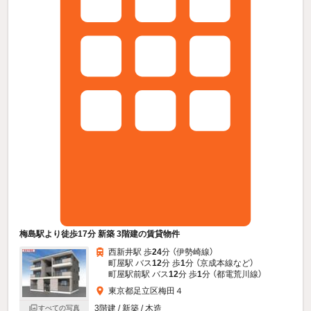
梅島駅より徒歩17分 新築 3階建の賃貸物件
西新井駅 歩
24
分 （伊勢崎線）
町屋駅 バス
12
分 歩
1
分 （京成本線
など
）
町屋駅前駅 バス
12
分 歩
1
分 （都電荒川線）
東京都足立区梅田４
3階建 / 新築 / 木造
すべての写真