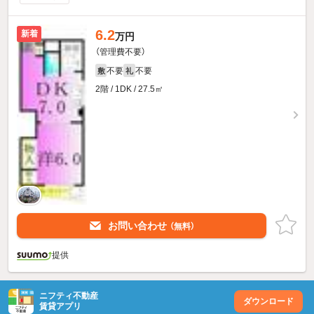
6.2
新着
万円
（管理費不要）
不要
不要
敷
礼
2階 / 1DK / 27.5㎡
お問い合わせ
（無料）
提供
ニフティ不動産
ダウンロード
賃貸アプリ