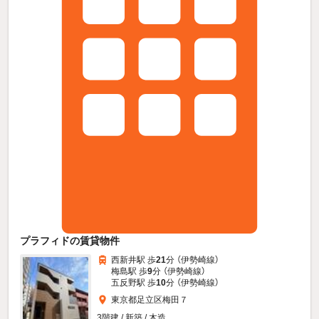
プラフィドの賃貸物件
西新井駅 歩
21
分 （伊勢崎線）
梅島駅 歩
9
分 （伊勢崎線）
五反野駅 歩
10
分 （伊勢崎線）
東京都足立区梅田７
3階建 / 新築 / 木造