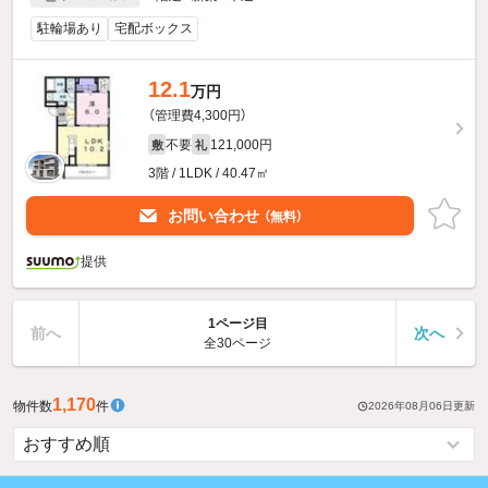
駐輪場あり
宅配ボックス
12.1
万円
（管理費4,300円）
不要
121,000円
敷
礼
3階 / 1LDK / 40.47㎡
お問い合わせ
（無料）
提供
1ページ目
前へ
次へ
全30ページ
1,170
物件数
件
2026年08月06日
更新