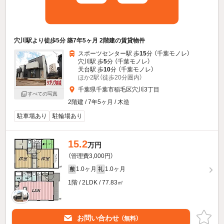
穴川駅より徒歩5分 築7年5ヶ月 2階建の賃貸物件
スポーツセンター駅 歩
15
分 （千葉モノレ）
穴川駅 歩
5
分 （千葉モノレ）
天台駅 歩
10
分 （千葉モノレ）
ほか2駅（徒歩20分圏内）
千葉県千葉市稲毛区穴川3丁目
すべての写真
2階建 / 7年5ヶ月 / 木造
駐車場あり
駐輪場あり
15.2
万円
（管理費3,000円）
1.0ヶ月
1.0ヶ月
敷
礼
1階 / 2LDK / 77.83㎡
お問い合わせ
（無料）