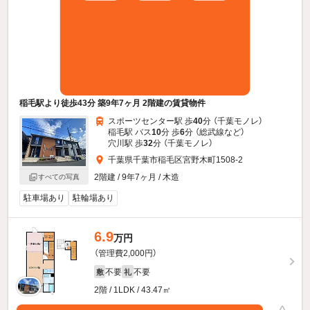
稲毛駅より徒歩43分 築9年7ヶ月 2階建の賃貸物件
スポーツセンター駅 歩
40
分 （千葉モノレ）
稲毛駅 バス
10
分 歩
6
分 （総武線
など
）
穴川駅 歩
32
分 （千葉モノレ）
千葉県千葉市稲毛区宮野木町1508-2
2階建 / 9年7ヶ月 / 木造
すべての写真
駐車場あり
駐輪場あり
6.9
万円
（管理費2,000円）
不要
不要
敷
礼
2階 / 1LDK / 43.47㎡