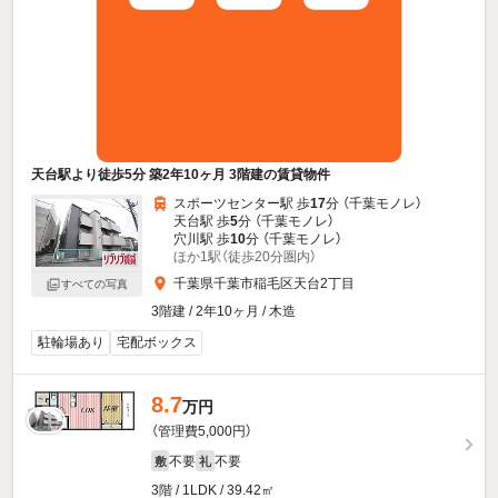
天台駅より徒歩5分 築2年10ヶ月 3階建の賃貸物件
スポーツセンター駅 歩
17
分 （千葉モノレ）
天台駅 歩
5
分 （千葉モノレ）
穴川駅 歩
10
分 （千葉モノレ）
ほか1駅（徒歩20分圏内）
千葉県千葉市稲毛区天台2丁目
すべての写真
3階建 / 2年10ヶ月 / 木造
駐輪場あり
宅配ボックス
8.7
万円
（管理費5,000円）
不要
不要
敷
礼
3階 / 1LDK / 39.42㎡