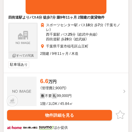
四街道駅よりバス4分 徒歩7分 築9年11ヶ月 2階建の賃貸物件
スポーツセンター駅 バス
18
分 歩
7
分 （千葉モノ
レ）
西千葉駅 バス
25
分 （総武中央線）
四街道駅 歩
28
分 （総武線）
千葉県千葉市稲毛区山王町
2階建 / 9年11ヶ月 / 木造
すべての写真
駐車場あり
6.6
万円
（管理費2,900円）
不要
99,000円
敷
礼
1階 / 1LDK / 45.84㎡
物件詳細を見る
ほか提供