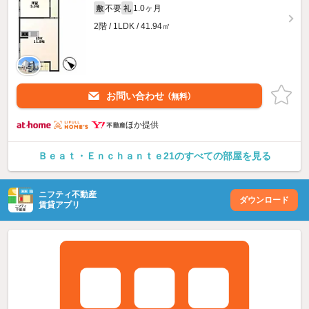
不要
1.0ヶ月
敷
礼
2階 / 1LDK / 41.94㎡
お問い合わせ
（無料）
ほか提供
Ｂｅａｔ・Ｅｎｃｈａｎｔｅ21のすべての部屋を見る
ニフティ不動産
ダウンロード
賃貸アプリ