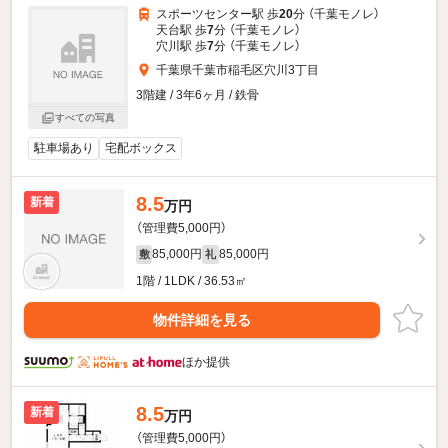
スポーツセンター駅 歩
20
分 （千葉モノレ）
天台駅 歩
7
分 （千葉モノレ）
穴川駅 歩
7
分 （千葉モノレ）
千葉県千葉市稲毛区穴川3丁目
3階建 / 3年6ヶ月 / 鉄骨
すべての写真
駐車場あり
宅配ボックス
8.5
新着
万円
（管理費5,000円）
85,000円
85,000円
敷
礼
1階 / 1LDK / 36.53㎡
物件詳細を見る
ほか提供
8.5
新着
万円
（管理費5,000円）