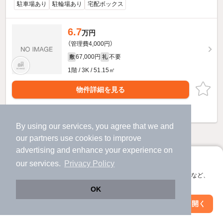
駐車場あり
駐輪場あり
宅配ボックス
6.7
万円
（管理費4,000円）
67,000円
不要
敷
礼
1階 / 3K / 51.15㎡
物件詳細を見る
ほか提供
By using our services, you agree that we and
our
partners
use cookies to improve
他の人はこんな条件で絞り込んでいます！
advertising and enhance your experience on
人気のこだわり条件
アプリに切り替えて、サクサクお部屋探し
our services.
Privacy Policy
バス・トイレ別
2階以上
会員登録なしですぐ使える。マップ検索やお気に入り保存など、
アプリ限定の便利な機能が使えます！
OK
駐車場あり
ペット相談
Web版で続行
アプリを開く
駅・沿線を変更
絞り込み条件を変更
洗濯機置場あり
独立洗面台