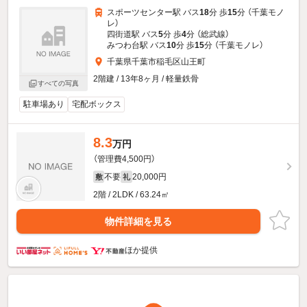
スポーツセンター駅 バス
18
分 歩
15
分 （千葉モノ
レ）
四街道駅 バス
5
分 歩
4
分 （総武線）
みつわ台駅 バス
10
分 歩
15
分 （千葉モノレ）
千葉県千葉市稲毛区山王町
2階建 / 13年8ヶ月 / 軽量鉄骨
すべての写真
駐車場あり
宅配ボックス
8.3
万円
（管理費4,500円）
不要
20,000円
敷
礼
2階 / 2LDK / 63.24㎡
物件詳細を見る
ほか提供