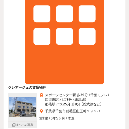
クレアージュの賃貸物件
スポーツセンター駅 歩
39
分 （千葉モノレ）
四街道駅 バス
7
分 （総武線）
稲毛駅 バス
25
分 歩
8
分 （総武線
など
）
千葉県千葉市稲毛区山王町２９５-１
3階建 / 6年5ヶ月 / 木造
すべての写真