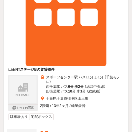
山王NTステージBの賃貸物件
スポーツセンター駅 バス
11
分 歩
1
分 （千葉モノ
レ）
西千葉駅 バス
6
分 歩
2
分 （総武中央線）
四街道駅 バス
10
分 歩
3
分 （総武線）
千葉県千葉市稲毛区山王町
2階建 / 13年2ヶ月 / 軽量鉄骨
すべての写真
駐車場あり
宅配ボックス