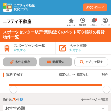
ニフティ不動産
ダウンロード
賃貸アプリ
お知らせ
閲覧履歴
マイページ
お気に入り
スポーツセンター駅(千葉県)近くのペット可（相談）の賃貸
物件一覧
スポーツセンター駅
ペット相談
変更する
変更する
条件を保存
新着通知
アプリで探す
賃料で探す
指定なし
〜
指定なし
70
件
指定した賃料で絞り込む
70
物件数
件
2026年08月10日
更新