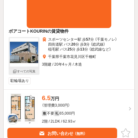
ボアコートKOURINの賃貸物件
スポーツセンター駅 歩
57
分 （千葉モノレ）
四街道駅 バス
20
分 歩
3
分 （総武線）
稲毛駅 バス
25
分 歩
13
分 （総武線
など
）
千葉県千葉市花見川区千種町
3階建 / 20年4ヶ月 / 木造
すべての写真
駐輪場あり
6.5
万円
（管理費3,000円）
不要
65,000円
敷
礼
2階 / 2LDK / 62.93㎡
お問い合わせ
（無料）