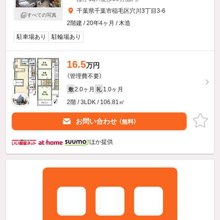
千葉県千葉市稲毛区穴川3丁目3-6
すべての写真
2階建 / 20年4ヶ月 / 木造
駐車場あり
駐輪場あり
16.5
万円
（管理費不要）
2.0ヶ月
1.0ヶ月
敷
礼
2階 / 3LDK / 106.81㎡
お問い合わせ
（無料）
ほか提供