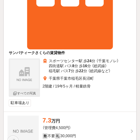
サンパティークさくらの賃貸物件
スポーツセンター駅 歩
24
分 （千葉モノレ）
四街道駅 バス
8
分 歩
16
分 （総武線）
稲毛駅 バス
7
分 歩
22
分 （総武線
など
）
千葉県千葉市稲毛区長沼町
2階建 / 19年5ヶ月 / 軽量鉄骨
すべての写真
駐車場あり
7.3
万円
（管理費4,500円）
不要
30,000円
敷
礼