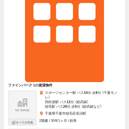
ファインパーク 1の賃貸物件
スポーツセンター駅 バス
10
分 歩
8
分 （千葉モノ
レ）
四街道駅 バス
12
分 （総武線）
稲毛駅 バス
20
分 歩
5
分 （総武線
など
）
千葉県千葉市稲毛区長沼町
2階建 / 30年1ヶ月 / 鉄骨
すべての写真