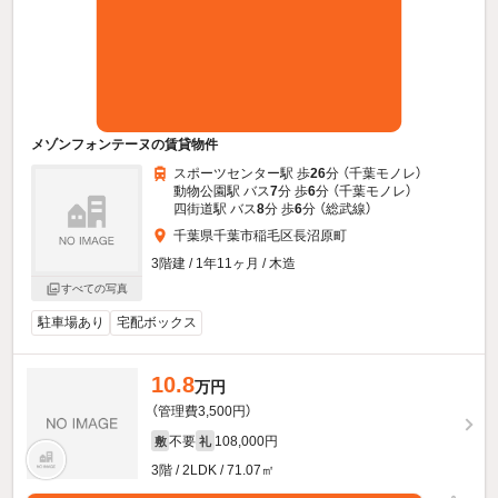
メゾンフォンテーヌの賃貸物件
スポーツセンター駅 歩
26
分 （千葉モノレ）
動物公園駅 バス
7
分 歩
6
分 （千葉モノレ）
四街道駅 バス
8
分 歩
6
分 （総武線）
千葉県千葉市稲毛区長沼原町
3階建 / 1年11ヶ月 / 木造
すべての写真
駐車場あり
宅配ボックス
10.8
万円
（管理費3,500円）
不要
108,000円
敷
礼
3階 / 2LDK / 71.07㎡