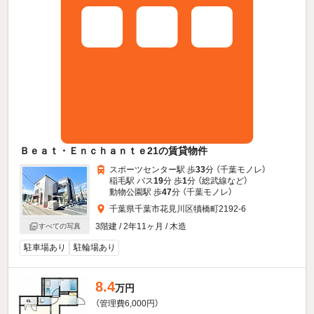
Ｂｅａｔ・Ｅｎｃｈａｎｔｅ21の賃貸物件
スポーツセンター駅 歩
33
分 （千葉モノレ）
稲毛駅 バス
19
分 歩
1
分 （総武線
など
）
動物公園駅 歩
47
分 （千葉モノレ）
千葉県千葉市花見川区犢橋町2192-6
3階建 / 2年11ヶ月 / 木造
すべての写真
駐車場あり
駐輪場あり
8.4
万円
（管理費6,000円）