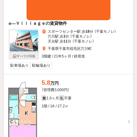
α—Ｖｉｌｌａｇｅの賃貸物件
スポーツセンター駅 歩
18
分 （千葉モノレ）
穴川駅 歩
3
分 （千葉モノレ）
天台駅 歩
11
分 （千葉モノレ）
千葉県千葉市稲毛区穴川町
3階建 / 21年5ヶ月 / 鉄骨造
すべての写真
駐車場あり
駐輪場あり
5.8
万円
（管理費3,000円）
1.0ヶ月
不要
敷
礼
1階 / 1K / 27.2㎡