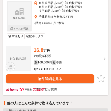
高根公団駅 歩
13
分 （京成松戸線）
高根木戸駅 歩
19
分 （京成松戸線）
滝不動駅 歩
19
分 （京成松戸線）
千葉県船橋市新高根2丁目
2階建 / 4年6ヶ月 / 木造
すべての写真
駐車場あり
宅配ボックス
16.8
万円
（管理費不要）
168,000円
不要
敷
礼
1階 / 4LDK / 93.57㎡
物件詳細を見る
ほか提供
他の人はこんな条件で絞り込んでいます！
人気のこだわり条件