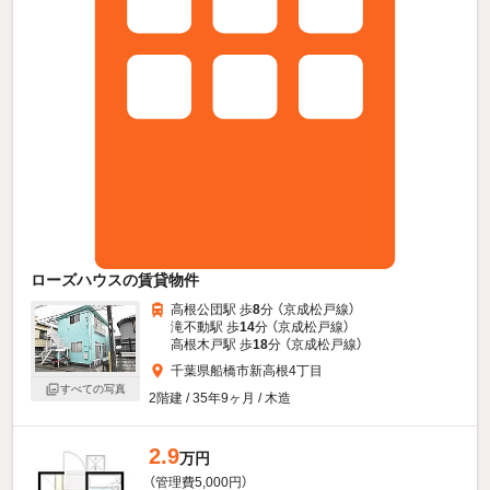
ローズハウスの賃貸物件
高根公団駅 歩
8
分 （京成松戸線）
滝不動駅 歩
14
分 （京成松戸線）
高根木戸駅 歩
18
分 （京成松戸線）
千葉県船橋市新高根4丁目
すべての写真
2階建 / 35年9ヶ月 / 木造
2.9
万円
（管理費5,000円）