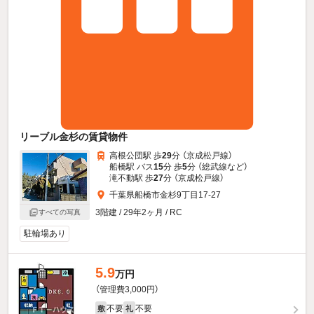
リーブル金杉の賃貸物件
高根公団駅 歩
29
分 （京成松戸線）
船橋駅 バス
15
分 歩
5
分 （総武線
など
）
滝不動駅 歩
27
分 （京成松戸線）
千葉県船橋市金杉9丁目17-27
3階建 / 29年2ヶ月 / RC
すべての写真
駐輪場あり
5.9
万円
（管理費3,000円）
不要
不要
敷
礼