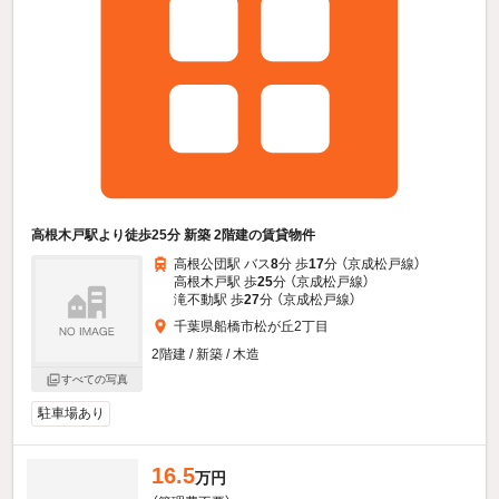
高根木戸駅より徒歩25分 新築 2階建の賃貸物件
高根公団駅 バス
8
分 歩
17
分 （京成松戸線）
高根木戸駅 歩
25
分 （京成松戸線）
滝不動駅 歩
27
分 （京成松戸線）
千葉県船橋市松が丘2丁目
2階建 / 新築 / 木造
すべての写真
駐車場あり
16.5
万円