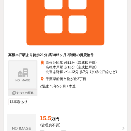
高根木戸駅より徒歩21分 築3年5ヶ月 2階建の賃貸物件
高根公団駅 歩
22
分 （京成松戸線）
高根木戸駅 歩
16
分 （京成松戸線）
北習志野駅 バス
12
分 歩
7
分 （京成松戸線
など
）
千葉県船橋市松が丘3丁目
2階建 / 3年5ヶ月 / 木造
すべての写真
駐車場あり
15.5
万円
（管理費不要）