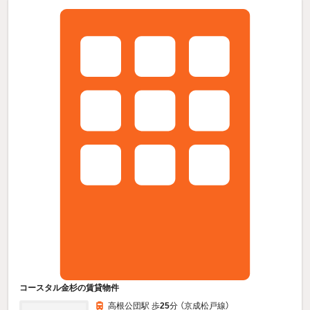
コースタル金杉の賃貸物件
高根公団駅 歩
25
分 （京成松戸線）