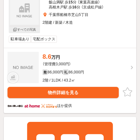
飯山満駅 歩
15
分 （東葉高速線）
高根木戸駅 歩
16
分 （京成松戸線）
千葉県船橋市芝山5丁目
2階建 / 新築 / 木造
すべての写真
駐車場あり
宅配ボックス
8.6
万円
（管理費3,000円）
86,000円
86,000円
敷
礼
2階 / 1LDK / 43.2㎡
物件詳細を見る
ほか提供