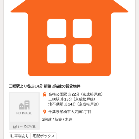
三咲駅より徒歩14分 新築 2階建の賃貸物件
高根公団駅 歩
22
分 （京成松戸線）
三咲駅 歩
13
分 （京成松戸線）
滝不動駅 歩
14
分 （京成松戸線）
千葉県船橋市大穴南1丁目
2階建 / 新築 / 木造
すべての写真
駐車場あり
宅配ボックス