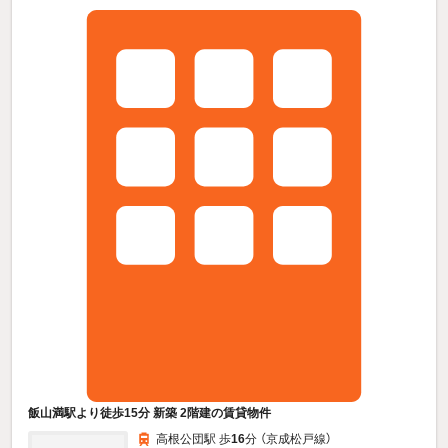
飯山満駅より徒歩15分 新築 2階建の賃貸物件
高根公団駅 歩
16
分 （京成松戸線）