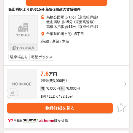
飯山満駅より徒歩15分 新築 2階建の賃貸物件
高根公団駅 歩
16
分 （京成松戸線）
飯山満駅 歩
15
分 （東葉高速線）
高根木戸駅 歩
16
分 （京成松戸線）
千葉県船橋市芝山5丁目
2階建 / 新築 / 木造
すべての写真
駐車場あり
宅配ボックス
7.6
万円
（管理費3,000円）
76,000円
76,000円
敷
礼
1階 / 1LDK / 32.15㎡
物件詳細を見る
ほか提供