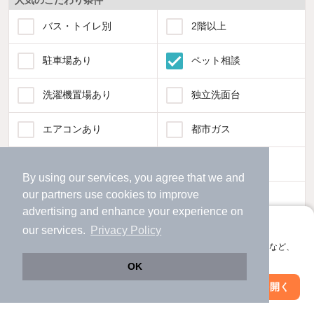
バス・トイレ別
2階以上
駐車場あり
ペット相談
洗濯機置場あり
独立洗面台
エアコンあり
都市ガス
温水洗浄便座
オートロック
By using our services, you agree that we and
our
partners
use cookies to improve
コンロ2口以上
追焚き機能
advertising and enhance your experience on
アプリに切り替えて、サクサクお部屋探し
our services.
Privacy Policy
TV付インターホン
角部屋
会員登録なしですぐ使える。マップ検索やお気に入り保存など、
アプリ限定の便利な機能が使えます！
OK
新着のみ
インターネット無料
Web版で続行
アプリを開く
駅・沿線を変更
絞り込み条件を変更
該当件数:
物件一覧に反映