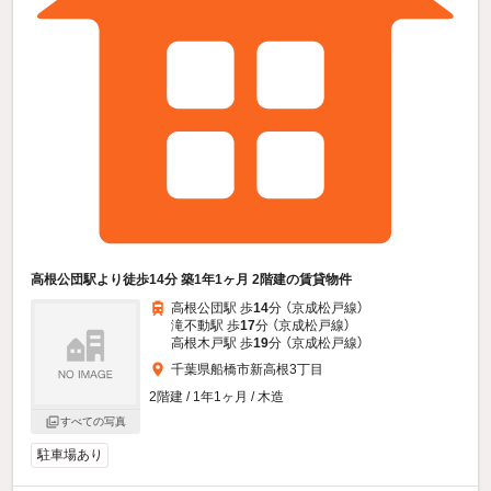
高根公団駅より徒歩14分 築1年1ヶ月 2階建の賃貸物件
高根公団駅 歩
14
分 （京成松戸線）
滝不動駅 歩
17
分 （京成松戸線）
高根木戸駅 歩
19
分 （京成松戸線）
千葉県船橋市新高根3丁目
2階建 / 1年1ヶ月 / 木造
すべての写真
駐車場あり