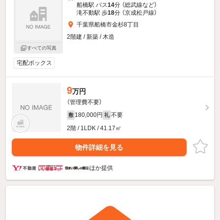
船橋駅 バス
14
分 （総武線
など
）
滝不動駅 歩
18
分 （京成松戸線）
千葉県船橋市金杉8丁目
2階建 / 新築 / 木造
すべての写真
宅配ボックス
9
万円
（管理費不要）
180,000円
不要
敷
礼
2階 / 1LDK / 41.17㎡
物件詳細を見る
ほか提供