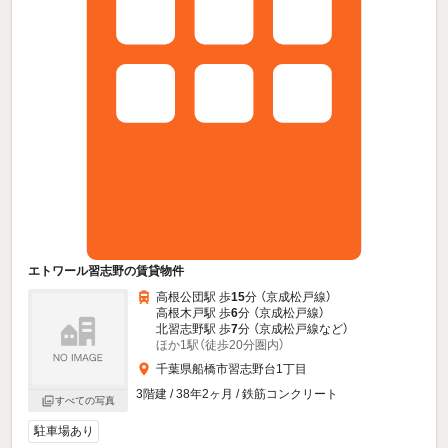
エトワール習志野の賃貸物件
高根公団駅 歩
15
分 （京成松戸線）
高根木戸駅 歩
6
分 （京成松戸線）
北習志野駅 歩
7
分 （京成松戸線
など
）
ほか1駅（徒歩20分圏内）
千葉県船橋市習志野台1丁目
3階建 / 38年2ヶ月 / 鉄筋コンクリート
すべての写真
駐車場あり