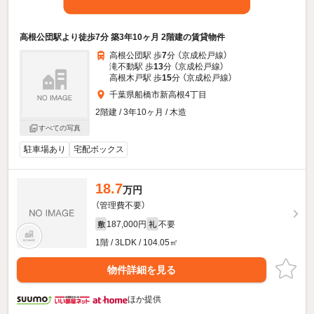
高根公団駅より徒歩7分 築3年10ヶ月 2階建の賃貸物件
高根公団駅 歩
7
分 （京成松戸線）
滝不動駅 歩
13
分 （京成松戸線）
高根木戸駅 歩
15
分 （京成松戸線）
千葉県船橋市新高根4丁目
2階建 / 3年10ヶ月 / 木造
すべての写真
駐車場あり
宅配ボックス
18.7
万円
（管理費不要）
187,000円
不要
敷
礼
1階 / 3LDK / 104.05㎡
物件詳細を見る
ほか提供