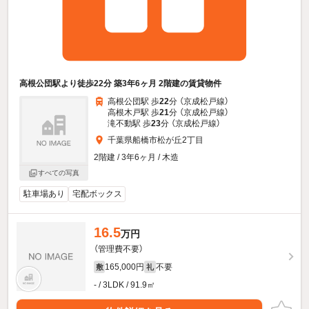
高根公団駅より徒歩22分 築3年6ヶ月 2階建の賃貸物件
高根公団駅 歩
22
分 （京成松戸線）
高根木戸駅 歩
21
分 （京成松戸線）
滝不動駅 歩
23
分 （京成松戸線）
千葉県船橋市松が丘2丁目
2階建 / 3年6ヶ月 / 木造
すべての写真
駐車場あり
宅配ボックス
16.5
万円
（管理費不要）
165,000円
不要
敷
礼
- / 3LDK / 91.9㎡