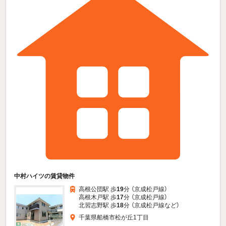
中村ハイツの賃貸物件
高根公団駅 歩
19
分 （京成松戸線）
高根木戸駅 歩
17
分 （京成松戸線）
北習志野駅 歩
18
分 （京成松戸線
など
）
千葉県船橋市松が丘1丁目