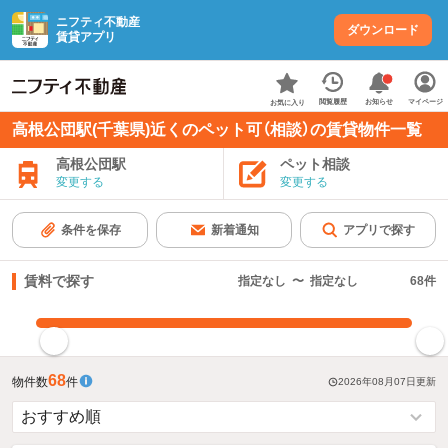
ニフティ不動産
ダウンロード
賃貸アプリ
お知らせ
閲覧履歴
マイページ
お気に入り
高根公団駅(千葉県)近くのペット可（相談）の賃貸物件一覧
高根公団駅
ペット相談
変更する
変更する
条件を保存
新着通知
アプリで探す
賃料で探す
指定なし
〜
指定なし
68
件
指定した賃料で絞り込む
68
物件数
件
2026年08月07日
更新