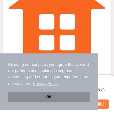
By using our services, you agree that we and
古賀駅より徒歩51分 築43年8ヶ月 1階建の賃貸物件
our
partners
use cookies to improve
ししぶ駅 歩
54
分 （鹿児島線）
advertising and enhance your experience on
古賀駅 歩
51
分 （鹿児島線）
アプリに切り替えて、サクサクお部屋探し
our services.
Privacy Policy
千鳥駅 歩
69
分 （鹿児島線）
会員登録なしですぐ使える。マップ検索やお気に入り保存など、
福岡県古賀市谷山
アプリ限定の便利な機能が使えます！
1階建 / 43年8ヶ月 / 木造
OK
すべての写真
Web版で続行
アプリを開く
駐車場あり
駅・沿線を変更
絞り込み条件を変更