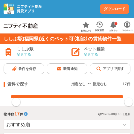
ニフティ不動産
ダウンロード
賃貸アプリ
お知らせ
閲覧履歴
マイページ
お気に入り
ししぶ駅(福岡県)近くのペット可（相談）の賃貸物件一覧
ししぶ駅
ペット相談
変更する
変更する
条件を保存
新着通知
アプリで探す
賃料で探す
指定なし
〜
指定なし
17
件
指定した賃料で絞り込む
17
物件数
件
2026年08月05日
更新