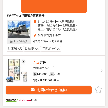
築2年2ヶ月 2階建の賃貸物件
ししぶ駅 歩
44
分 （鹿児島線）
新宮中央駅 歩
43
分 （鹿児島線）
福工大前駅 歩
51
分 （鹿児島線）
福岡県古賀市小竹
2階建 / 2年2ヶ月 / 鉄骨
すべての写真
駐車場あり
駐輪場あり
宅配ボックス
7.3
万円
（管理費4,000円）
146,000円
不要
敷
礼
2階 / 3LDK / 63.58㎡
お問い合わせ
（無料）
提供