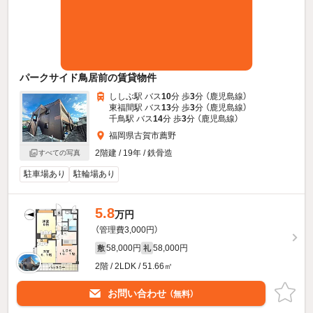
パークサイド鳥居前の賃貸物件
ししぶ駅 バス
10
分 歩
3
分 （鹿児島線）
東福間駅 バス
13
分 歩
3
分 （鹿児島線）
千鳥駅 バス
14
分 歩
3
分 （鹿児島線）
福岡県古賀市薦野
2階建 / 19年 / 鉄骨造
すべての写真
駐車場あり
駐輪場あり
5.8
万円
（管理費3,000円）
58,000円
58,000円
敷
礼
2階 / 2LDK / 51.66㎡
お問い合わせ
（無料）