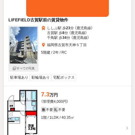
LIFEFIELD古賀駅前の賃貸物件
ししぶ駅 歩
23
分 （鹿児島線）
古賀駅 歩
8
分 （鹿児島線）
千鳥駅 歩
34
分 （鹿児島線）
福岡県古賀市天神５丁目
5階建 / 2年 / RC
すべての写真
駐車場あり
駐輪場あり
宅配ボックス
7.3
万円
（管理費4,000円）
不要
不要
敷
礼
1階 / 1LDK / 40.35㎡