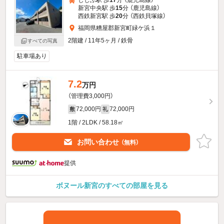
ししぶ駅 歩
17
分 （鹿児島線）
新宮中央駅 歩
15
分 （鹿児島線）
西鉄新宮駅 歩
20
分 （西鉄貝塚線）
福岡県糟屋郡新宮町緑ケ浜１
2階建 / 11年5ヶ月 / 鉄骨
すべての写真
駐車場あり
7.2
万円
（管理費3,000円）
72,000円
72,000円
敷
礼
1階 / 2LDK / 58.18㎡
お問い合わせ
（無料）
提供
ボヌール新宮のすべての部屋を見る