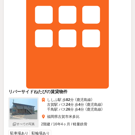
リバーサイドねたびの賃貸物件
ししぶ駅 歩
82
分 （鹿児島線）
古賀駅 バス
24
分 歩
4
分 （鹿児島線）
千鳥駅 バス
26
分 歩
4
分 （鹿児島線）
福岡県古賀市米多比
2階建 / 16年4ヶ月 / 軽量鉄骨
すべての写真
駐車場あり
駐輪場あり