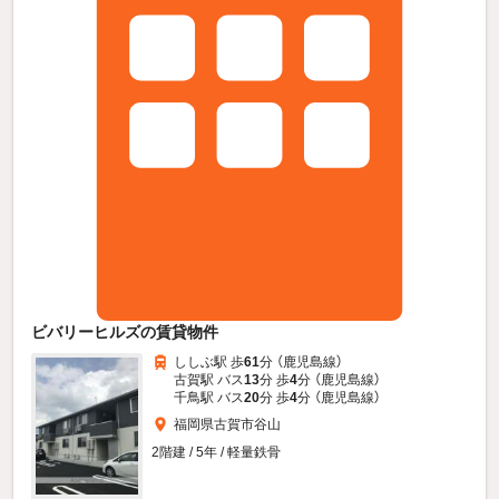
ビバリーヒルズの賃貸物件
ししぶ駅 歩
61
分 （鹿児島線）
古賀駅 バス
13
分 歩
4
分 （鹿児島線）
千鳥駅 バス
20
分 歩
4
分 （鹿児島線）
福岡県古賀市谷山
2階建 / 5年 / 軽量鉄骨