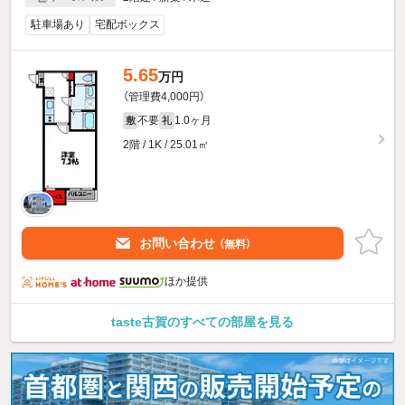
駐車場あり
宅配ボックス
5.65
万円
（管理費4,000円）
不要
1.0ヶ月
敷
礼
2階 / 1K / 25.01㎡
お問い合わせ
（無料）
ほか提供
taste古賀のすべての部屋を見る