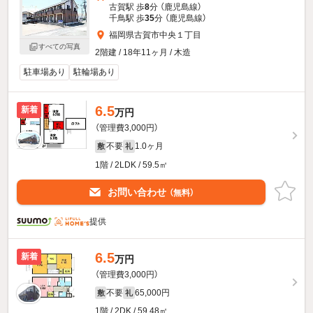
古賀駅 歩
8
分 （鹿児島線）
千鳥駅 歩
35
分 （鹿児島線）
福岡県古賀市中央１丁目
すべての写真
2階建 / 18年11ヶ月 / 木造
駐車場あり
駐輪場あり
6.5
新着
万円
（管理費3,000円）
不要
1.0ヶ月
敷
礼
1階 / 2LDK / 59.5㎡
お問い合わせ
（無料）
提供
6.5
新着
万円
（管理費3,000円）
不要
65,000円
敷
礼
1階 / 2DK / 59.48㎡