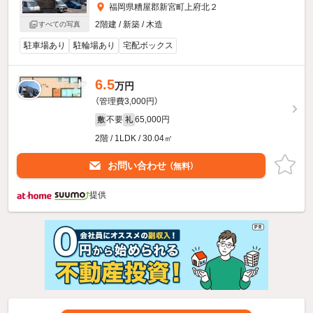
福岡県糟屋郡新宮町上府北２
2階建 / 新築 / 木造
すべての写真
駐車場あり
駐輪場あり
宅配ボックス
6.5
万円
（管理費3,000円）
不要
65,000円
敷
礼
2階 / 1LDK / 30.04㎡
お問い合わせ
（無料）
提供