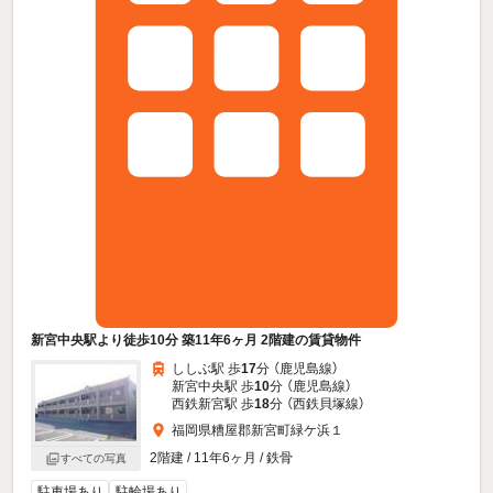
新宮中央駅より徒歩10分 築11年6ヶ月 2階建の賃貸物件
ししぶ駅 歩
17
分 （鹿児島線）
新宮中央駅 歩
10
分 （鹿児島線）
西鉄新宮駅 歩
18
分 （西鉄貝塚線）
福岡県糟屋郡新宮町緑ケ浜１
2階建 / 11年6ヶ月 / 鉄骨
すべての写真
駐車場あり
駐輪場あり