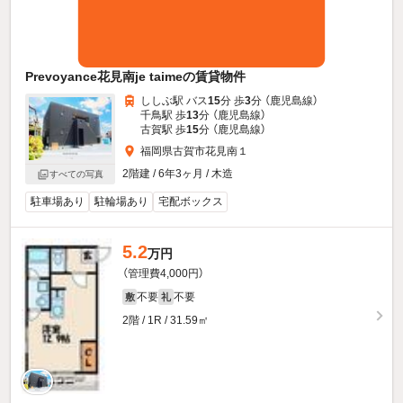
Prevoyance花見南je taimeの賃貸物件
ししぶ駅 バス
15
分 歩
3
分 （鹿児島線）
千鳥駅 歩
13
分 （鹿児島線）
古賀駅 歩
15
分 （鹿児島線）
福岡県古賀市花見南１
2階建 / 6年3ヶ月 / 木造
すべての写真
駐車場あり
駐輪場あり
宅配ボックス
5.2
万円
（管理費4,000円）
不要
不要
敷
礼
2階 / 1R / 31.59㎡