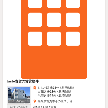
taste古賀の賃貸物件
ししぶ駅 歩
24
分 （鹿児島線）
古賀駅 歩
13
分 （鹿児島線）
千鳥駅 歩
33
分 （鹿児島線）
福岡県古賀市今の庄２丁目
2階建 / 新築 / 木造
すべての写真