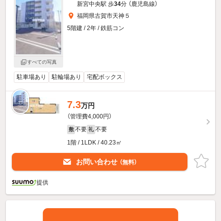
新宮中央駅 歩
34
分 （鹿児島線）
福岡県古賀市天神５
5階建 / 2年 / 鉄筋コン
すべての写真
駐車場あり
駐輪場あり
宅配ボックス
7.3
万円
（管理費4,000円）
不要
不要
敷
礼
1階 / 1LDK / 40.23㎡
お問い合わせ
（無料）
提供