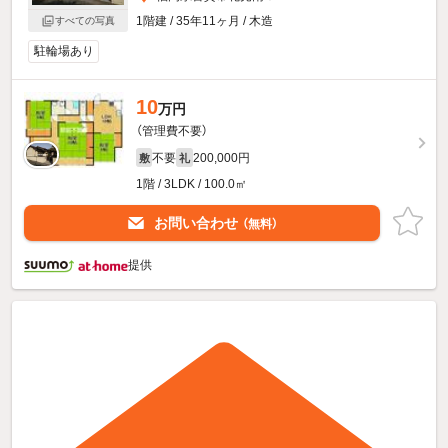
1階建 / 35年11ヶ月 / 木造
すべての写真
駐輪場あり
10
万円
（管理費不要）
不要
200,000円
敷
礼
1階 / 3LDK / 100.0㎡
お問い合わせ
（無料）
提供