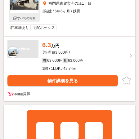
福岡県古賀市今の庄1丁目
2階建 / 5年6ヶ月 / 鉄骨
すべての写真
駐車場あり
宅配ボックス
6.3
万円
（管理費3,500円）
63,000円
63,000円
敷
礼
1階 / 1LDK / 42.74㎡
物件詳細を見る
提供