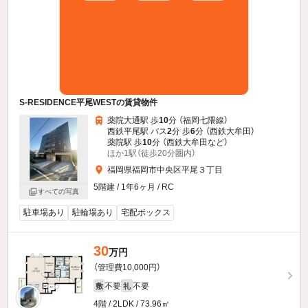
S-RESIDENCE平尾WESTの賃貸物件
薬院大通駅 歩
10
分 （福岡七隈線）
西鉄平尾駅 バス
2
分 歩
6
分 （西鉄大牟田）
薬院駅 歩
10
分 （西鉄大牟田
など
）
ほか1駅（徒歩20分圏内）
福岡県福岡市中央区平尾３丁目
5階建 / 1年6ヶ月 / RC
すべての写真
駐車場あり
駐輪場あり
宅配ボックス
30
万円
（管理費10,000円）
不要
不要
敷
礼
4階 / 2LDK / 73.96㎡