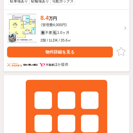
駐車場あり
駐輪場あり
宅配ボックス
8.4
万円
（管理費4,000円）
不要
1.0ヶ月
敷
礼
2階 / 1LDK / 35.6㎡
物件詳細を見る
ほか提供