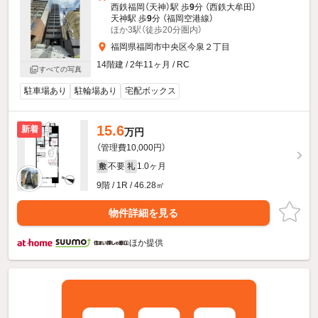
西鉄福岡（天神）駅 歩
9
分 （西鉄大牟田）
天神駅 歩
9
分 （福岡空港線）
ほか3駅（徒歩20分圏内）
福岡県福岡市中央区今泉２丁目
14階建 / 2年11ヶ月 / RC
すべての写真
駐車場あり
駐輪場あり
宅配ボックス
15.6
新着
万円
（管理費10,000円）
不要
1.0ヶ月
敷
礼
9階 / 1R / 46.28㎡
物件詳細を見る
ほか提供