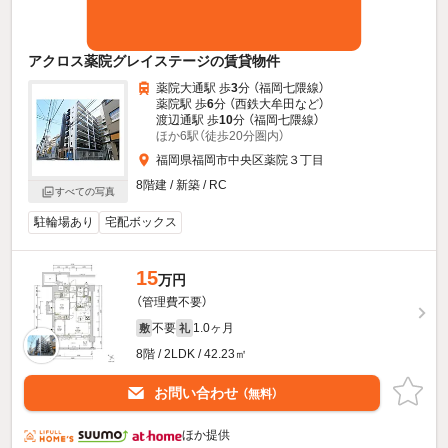
アクロス薬院グレイステージの賃貸物件
薬院大通駅 歩
3
分 （福岡七隈線）
薬院駅 歩
6
分 （西鉄大牟田
など
）
渡辺通駅 歩
10
分 （福岡七隈線）
ほか6駅（徒歩20分圏内）
福岡県福岡市中央区薬院３丁目
8階建 / 新築 / RC
すべての写真
駐輪場あり
宅配ボックス
15
万円
（管理費不要）
不要
1.0ヶ月
敷
礼
8階 / 2LDK / 42.23㎡
お問い合わせ
（無料）
ほか提供