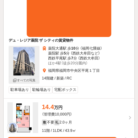
デュ・レジア薬院 ザ シティの賃貸物件
薬院大通駅 歩
10
分 （福岡七隈線）
薬院駅 歩
5
分 （西鉄大牟田
など
）
西鉄平尾駅 歩
7
分 （西鉄大牟田）
ほか4駅（徒歩20分圏内）
福岡県福岡市中央区平尾１丁目
14階建 / 新築 / RC
すべての写真
駐車場あり
駐輪場あり
宅配ボックス
14.4
万円
（管理費10,000円）
不要
2.0ヶ月
敷
礼
11階 / 1LDK / 43.9㎡