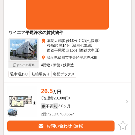
ワイエア平尾浄水の賃貸物件
薬院大通駅 歩
13
分 （福岡七隈線）
桜坂駅 歩
14
分 （福岡七隈線）
西鉄平尾駅 歩
15
分 （西鉄大牟田）
福岡県福岡市中央区平尾浄水町
4階建 / 新築 / 鉄骨造
すべての写真
駐車場あり
駐輪場あり
宅配ボックス
26.5
万円
（管理費20,000円）
不要
3.0ヶ月
敷
礼
2階 / 2LDK / 80.65㎡
お問い合わせ
（無料）