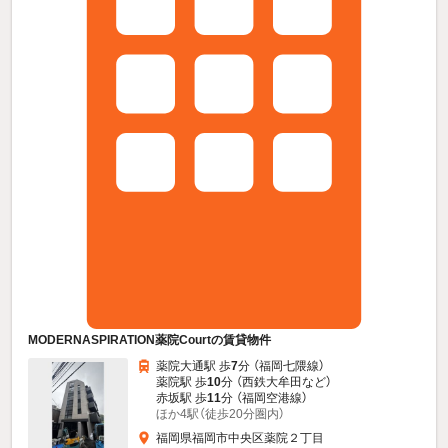
MODERNASPIRATION薬院Courtの賃貸物件
薬院大通駅 歩
7
分 （福岡七隈線）
薬院駅 歩
10
分 （西鉄大牟田
など
）
赤坂駅 歩
11
分 （福岡空港線）
ほか4駅（徒歩20分圏内）
福岡県福岡市中央区薬院２丁目