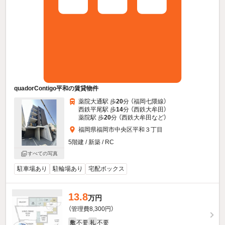
quadorContigo平和の賃貸物件
薬院大通駅 歩
20
分 （福岡七隈線）
西鉄平尾駅 歩
14
分 （西鉄大牟田）
薬院駅 歩
20
分 （西鉄大牟田
など
）
福岡県福岡市中央区平和３丁目
5階建 / 新築 / RC
すべての写真
駐車場あり
駐輪場あり
宅配ボックス
13.8
万円
（管理費8,300円）
不要
不要
敷
礼