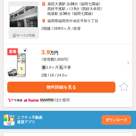
薬院大通駅 歩
28
分 （福岡七隈線）
西鉄平尾駅 バス
5
分 （西鉄大牟田）
桜坂駅 歩
30
分 （福岡七隈線）
福岡県福岡市中央区平和５丁目
2階建 / 28年5ヶ月 / 鉄骨
すべての写真
3.9
新着
万円
（管理費2,000円）
1.0ヶ月
不要
敷
礼
2階 / 1K / 24.0㎡
物件詳細を見る
ほか提供
ニフティ不動産
ダウンロード
賃貸アプリ