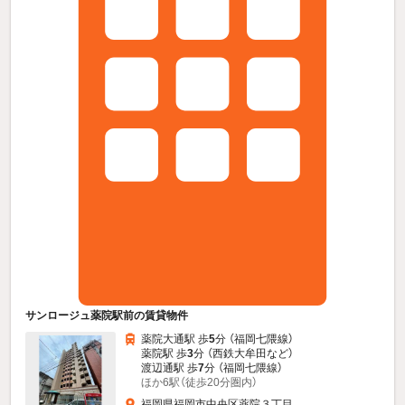
サンロージュ薬院駅前の賃貸物件
薬院大通駅 歩
5
分 （福岡七隈線）
薬院駅 歩
3
分 （西鉄大牟田
など
）
渡辺通駅 歩
7
分 （福岡七隈線）
ほか6駅（徒歩20分圏内）
福岡県福岡市中央区薬院３丁目