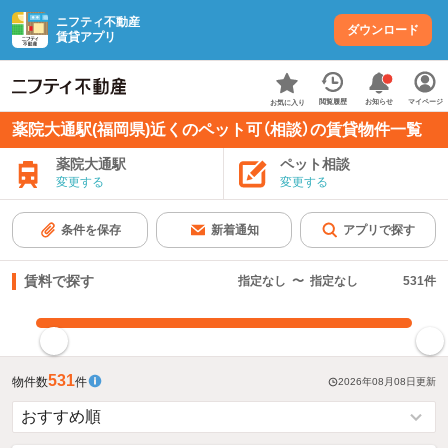
ニフティ不動産
ダウンロード
賃貸アプリ
お知らせ
閲覧履歴
マイページ
お気に入り
薬院大通駅(福岡県)近くのペット可（相談）の賃貸物件一覧
薬院大通駅
ペット相談
変更する
変更する
条件を保存
新着通知
アプリで探す
賃料で探す
指定なし
〜
指定なし
531
件
指定した賃料で絞り込む
531
物件数
件
2026年08月08日
更新