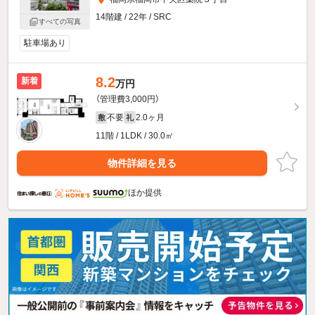
14階建 / 22年 / SRC
すべての写真
駐車場あり
8.2
新着
万円
（管理費3,000円）
不要
2.0ヶ月
敷
礼
11階 / 1LDK / 30.0㎡
物件詳細を見る
ほか提供