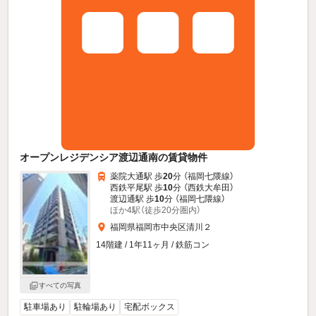
オープンレジデンシア渡辺通南の賃貸物件
薬院大通駅 歩
20
分 （福岡七隈線）
西鉄平尾駅 歩
10
分 （西鉄大牟田）
渡辺通駅 歩
10
分 （福岡七隈線）
ほか4駅（徒歩20分圏内）
福岡県福岡市中央区清川２
14階建 / 1年11ヶ月 / 鉄筋コン
すべての写真
駐車場あり
駐輪場あり
宅配ボックス