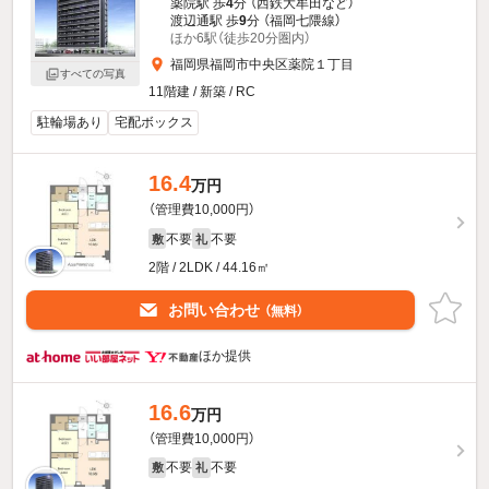
薬院駅 歩
4
分 （西鉄大牟田
など
）
渡辺通駅 歩
9
分 （福岡七隈線）
ほか6駅（徒歩20分圏内）
福岡県福岡市中央区薬院１丁目
すべての写真
11階建 / 新築 / RC
駐輪場あり
宅配ボックス
16.4
万円
（管理費10,000円）
不要
不要
敷
礼
2階 / 2LDK / 44.16㎡
お問い合わせ
（無料）
ほか提供
16.6
万円
（管理費10,000円）
不要
不要
敷
礼