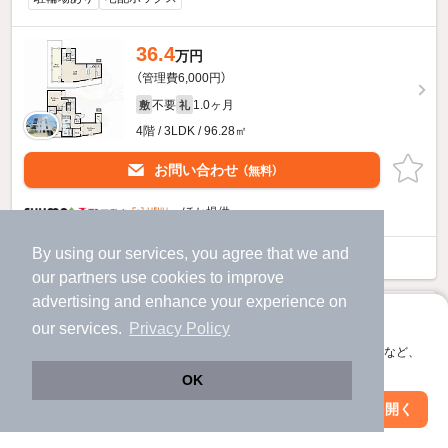
36.4
万円
（管理費6,000円）
不要
1.0ヶ月
敷
礼
4階 / 3LDK / 96.28㎡
お問い合わせ
（無料）
ほか提供
By using our services, you agree that we and
Ｅｘｃｅｅｄ平尾のすべての部屋を見る
our
partners
use cookies to improve
advertising and enhance your experience on
アプリに切り替えて、サクサクお部屋探し
our services.
Privacy Policy
会員登録なしですぐ使える。マップ検索やお気に入り保存など、
アプリ限定の便利な機能が使えます！
OK
Web版で続行
アプリを開く
駅・沿線を変更
絞り込み条件を変更