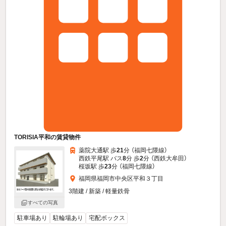
TORISIA平和の賃貸物件
薬院大通駅 歩
21
分 （福岡七隈線）
西鉄平尾駅 バス
8
分 歩
2
分 （西鉄大牟田）
桜坂駅 歩
23
分 （福岡七隈線）
福岡県福岡市中央区平和３丁目
3階建 / 新築 / 軽量鉄骨
すべての写真
駐車場あり
駐輪場あり
宅配ボックス