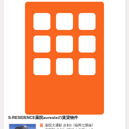
S-RESIDENCE薬院aureateの賃貸物件
薬院大通駅 歩
3
分 （福岡七隈線）