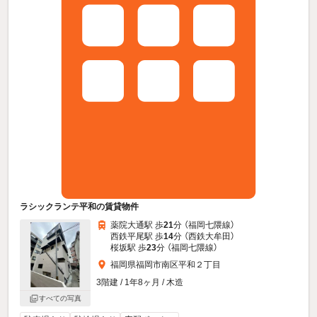
ラシックランテ平和の賃貸物件
薬院大通駅 歩
21
分 （福岡七隈線）
西鉄平尾駅 歩
14
分 （西鉄大牟田）
桜坂駅 歩
23
分 （福岡七隈線）
福岡県福岡市南区平和２丁目
3階建 / 1年8ヶ月 / 木造
すべての写真