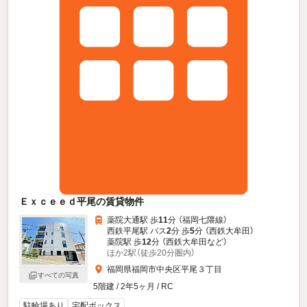
Ｅｘｃｅｅｄ平尾の賃貸物件
薬院大通駅 歩
11
分 （福岡七隈線）
西鉄平尾駅 バス
2
分 歩
5
分 （西鉄大牟田）
薬院駅 歩
12
分 （西鉄大牟田
など
）
ほか2駅（徒歩20分圏内）
福岡県福岡市中央区平尾３丁目
すべての写真
5階建 / 2年5ヶ月 / RC
駐輪場あり
宅配ボックス