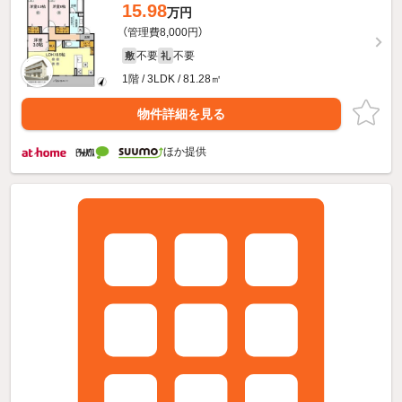
15.98
万円
（管理費8,000円）
不要
不要
敷
礼
1階 / 3LDK / 81.28㎡
物件詳細を見る
ほか提供