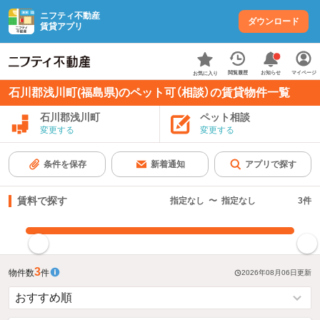
ニフティ不動産
ダウンロード
賃貸アプリ
お知らせ
閲覧履歴
マイページ
お気に入り
石川郡浅川町(福島県)のペット可（相談）の賃貸物件一覧
石川郡浅川町
ペット相談
変更する
変更する
条件を保存
新着通知
アプリで探す
賃料で探す
指定なし
〜
指定なし
3
件
指定した賃料で絞り込む
3
物件数
件
2026年08月06日
更新