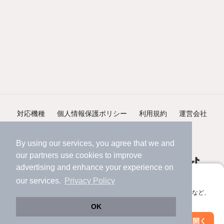
対応機種
個人情報保護ポリシー
利用規約
運営会社
ヘルプ・お問い合わせ
採用情報
By using our services, you agree that we and
our
partners
use cookies to improve
advertising and enhance your experience on
アプリに切り替えて、サクサクお部屋探し
our services.
Privacy Policy
会員登録なしですぐ使える。マップ検索やお気に入り保存など、
©NIFTY Lifestyle Co., Ltd.
アプリ限定の便利な機能が使えます！
OK
Web版で続行
アプリを開く