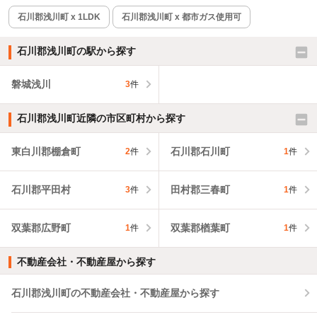
石川郡浅川町 x 1LDK
石川郡浅川町 x 都市ガス使用可
石川郡浅川町の駅から探す
磐城浅川
3
件
石川郡浅川町近隣の市区町村から探す
東白川郡棚倉町
石川郡石川町
2
件
1
件
石川郡平田村
田村郡三春町
3
件
1
件
双葉郡広野町
双葉郡楢葉町
1
件
1
件
不動産会社・不動産屋から探す
石川郡浅川町の不動産会社・不動産屋から探す