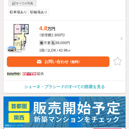
すべての写真
駐車場あり
駐輪場あり
4.8
万円
（管理費2,300円）
不要
68,000円
敷
礼
1階 / 1LDK / 42.98㎡
お問い合わせ
（無料）
提供
シェーネ・プラシードのすべての部屋を見る