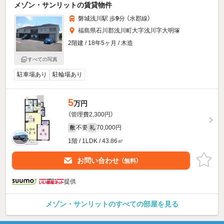
メゾン・サンリットの賃貸物件
磐城浅川駅 歩
9
分 （水郡線）
福島県石川郡浅川町大字浅川字大明塚
2階建 / 18年5ヶ月 / 木造
すべての写真
駐車場あり
駐輪場あり
5
万円
（管理費2,300円）
不要
70,000円
敷
礼
1階 / 1LDK / 43.86㎡
お問い合わせ
（無料）
提供
メゾン・サンリットのすべての部屋を見る