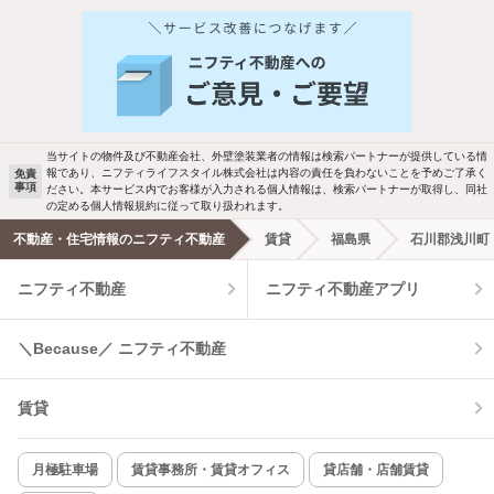
他の人はこんな条件で絞り込んでいます！
人気のこだわり条件
新着物件メール通知
バス・トイレ別
2階以上
ご希望の条件の物件が見つかり次第、メ
駐車場あり
ペット相談
ールでお知らせします
当サイトの物件及び不動産会社、外壁塗装業者の情報は検索パートナーが提供している情
報であり、ニフティライフスタイル株式会社は内容の責任を負わないことを予めご了承く
免責
事項
ださい。本サービス内でお客様が入力される個人情報は、検索パートナーが取得し、同社
洗濯機置場あり
独立洗面台
新着メール通知を受け取る
の定める個人情報規約に従って取り扱われます。
不動産・住宅情報のニフティ不動産
賃貸
福島県
石川郡浅川町
エアコンあり
都市ガス
ニフティ不動産
ニフティ不動産アプリ
温水洗浄便座
オートロック
＼Because／ ニフティ不動産
コンロ2口以上
追焚き機能
賃貸
TV付インターホン
角部屋
新着のみ
インターネット無料
月極駐車場
賃貸事務所・賃貸オフィス
貸店舗・店舗賃貸