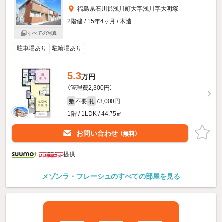
福島県石川郡浅川町大字浅川字大明塚
2階建 / 15年4ヶ月 / 木造
すべての写真
駐車場あり
駐輪場あり
5.3
万円
（管理費2,300円）
不要
73,000円
敷
礼
1階 / 1LDK / 44.75㎡
お問い合わせ
（無料）
提供
メゾンラ・フレーシュのすべての部屋を見る