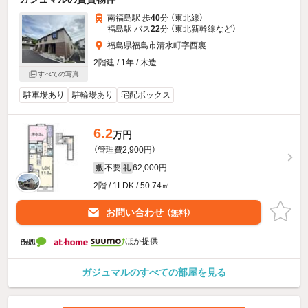
南福島駅 歩
40
分 （東北線）
福島駅 バス
22
分 （東北新幹線
など
）
福島県福島市清水町字西裏
2階建 / 1年 / 木造
すべての写真
駐車場あり
駐輪場あり
宅配ボックス
6.2
万円
（管理費2,900円）
不要
62,000円
敷
礼
2階 / 1LDK / 50.74㎡
お問い合わせ
（無料）
ほか提供
ガジュマルのすべての部屋を見る