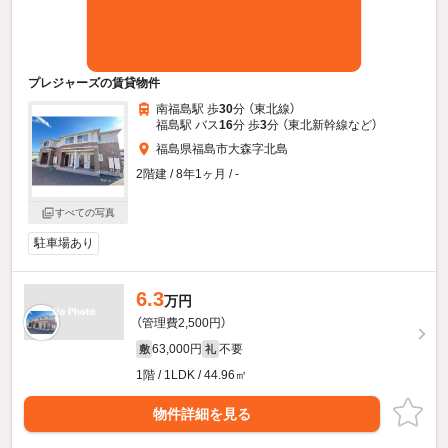
プレジャーズの賃貸物件
南福島駅 歩
30
分 （東北線）
福島駅 バス
16
分 歩
3
分 （東北新幹線
など
）
福島県福島市大森字北島
2階建 / 8年1ヶ月 / -
すべての写真
駐車場あり
6.3
万円
（管理費2,500円）
63,000円
不要
敷
礼
1階 / 1LDK / 44.96㎡
物件詳細を見る