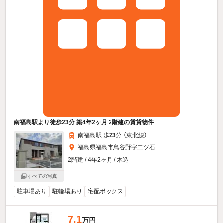
南福島駅より徒歩23分 築4年2ヶ月 2階建の賃貸物件
南福島駅 歩
23
分 （東北線）
福島県福島市鳥谷野字二ツ石
2階建 / 4年2ヶ月 / 木造
すべての写真
駐車場あり
駐輪場あり
宅配ボックス
7.1
万円