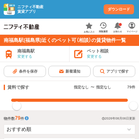
ニフティ不動産
ダウンロード
賃貸アプリ
お知らせ
閲覧履歴
マイページ
お気に入り
南福島駅(福島県)近くのペット可（相談）の賃貸物件一覧
南福島駅
ペット相談
変更する
変更する
条件を保存
新着通知
アプリで探す
賃料で探す
指定なし
〜
指定なし
79
件
指定した賃料で絞り込む
79
物件数
件
2026年08月06日
更新