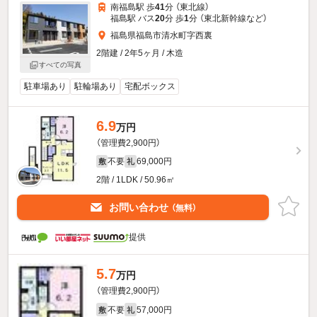
南福島駅 歩
41
分 （東北線）
福島駅 バス
20
分 歩
1
分 （東北新幹線
など
）
福島県福島市清水町字西裏
2階建 / 2年5ヶ月 / 木造
すべての写真
駐車場あり
駐輪場あり
宅配ボックス
6.9
万円
（管理費2,900円）
不要
69,000円
敷
礼
2階 / 1LDK / 50.96㎡
お問い合わせ
（無料）
提供
5.7
万円
（管理費2,900円）
不要
57,000円
敷
礼