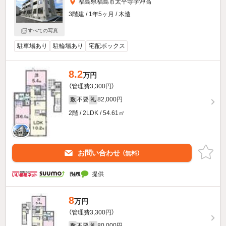
福島県福島市太平寺字沖高
3階建 / 1年5ヶ月 / 木造
すべての写真
駐車場あり
駐輪場あり
宅配ボックス
8.2
万円
（管理費3,300円）
不要
82,000円
敷
礼
2階 / 2LDK / 54.61㎡
お問い合わせ
（無料）
提供
8
万円
（管理費3,300円）
不要
80,000円
敷
礼