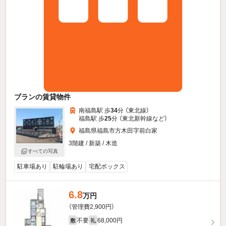
ブランの賃貸物件
南福島駅 歩
34
分 （東北線）
福島駅 歩
25
分 （東北新幹線
など
）
福島県福島市方木田字前白家
3階建 / 新築 / 木造
すべての写真
駐車場あり
駐輪場あり
宅配ボックス
6.8
万円
（管理費2,900円）
不要
68,000円
敷
礼