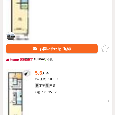
お問い合わせ
（無料）
提供
5.6
万円
（管理費3,500円）
不要
不要
敷
礼
2階 / 1K / 35.6㎡