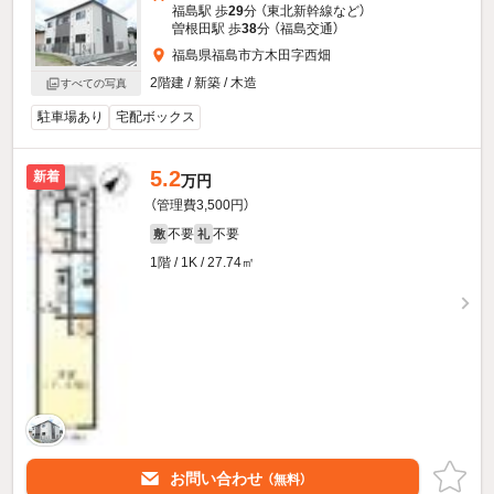
福島駅 歩
29
分 （東北新幹線
など
）
曽根田駅 歩
38
分 （福島交通）
福島県福島市方木田字西畑
2階建 / 新築 / 木造
すべての写真
駐車場あり
宅配ボックス
5.2
新着
万円
（管理費3,500円）
不要
不要
敷
礼
1階 / 1K / 27.74㎡
お問い合わせ
（無料）