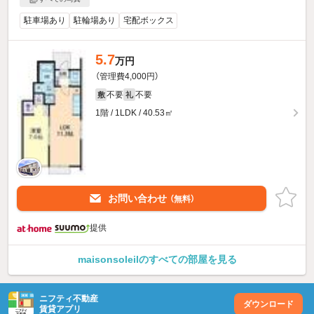
駐車場あり
駐輪場あり
宅配ボックス
5.7
万円
（管理費4,000円）
不要
不要
敷
礼
1階 / 1LDK / 40.53㎡
お問い合わせ
（無料）
提供
maisonsoleilのすべての部屋を見る
ニフティ不動産
ダウンロード
賃貸アプリ