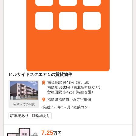
ヒルサイドスクエア１の賃貸物件
南福島駅 歩
43
分 （東北線）
福島駅 歩
33
分 （東北新幹線
など
）
曽根田駅 歩
42
分 （福島交通）
福島県福島市小倉寺字町畑
すべての写真
3階建 / 23年5ヶ月 / 鉄筋コン
駐車場あり
駐輪場あり
7.25
万円