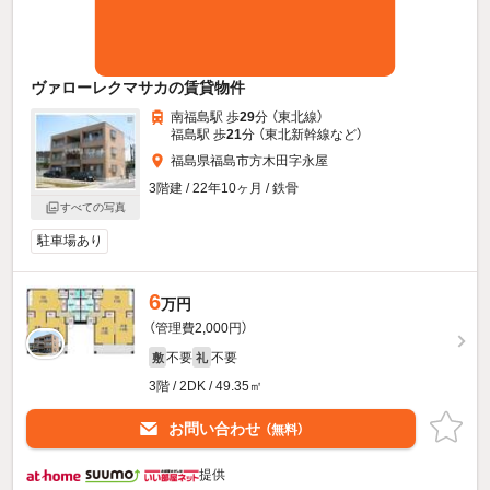
ヴァローレクマサカの賃貸物件
南福島駅 歩
29
分 （東北線）
福島駅 歩
21
分 （東北新幹線
など
）
福島県福島市方木田字永屋
3階建 / 22年10ヶ月 / 鉄骨
すべての写真
駐車場あり
6
万円
（管理費2,000円）
不要
不要
敷
礼
3階 / 2DK / 49.35㎡
お問い合わせ
（無料）
提供