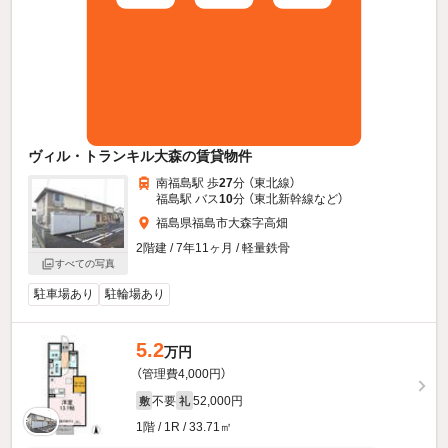
ヴィル・トランキル大森の賃貸物件
南福島駅 歩
27
分 （東北線）
福島駅 バス
10
分 （東北新幹線
など
）
福島県福島市大森字高畑
2階建 / 7年11ヶ月 / 軽量鉄骨
すべての写真
駐車場あり
駐輪場あり
5.2
万円
（管理費4,000円）
不要
52,000円
敷
礼
1階 / 1R / 33.71㎡