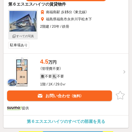
第６エスエスハイツの賃貸物件
南福島駅 歩
15
分 （東北線）
福島県福島市永井川字松木下
2階建 / 20年 / 鉄骨
すべての写真
駐車場あり
4.5
万円
（管理費不要）
不要
不要
敷
礼
1階 / 1K / 29.0㎡
お問い合わせ
（無料）
提供
第６エスエスハイツのすべての部屋を見る