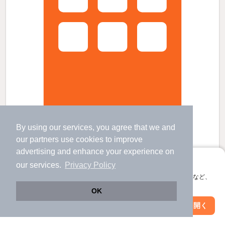
ベアハイムBの賃貸物件
By using our services, you agree that we and
our
partners
use cookies to improve
南福島駅 歩
24
分 （東北線）
福島駅 バス
20
分 歩
5
分 （東北新幹線
など
）
advertising and enhance your experience on
福島県福島市大森字街道下
アプリに切り替えて、サクサクお部屋探し
our services.
Privacy Policy
2階建 / 24年4ヶ月 / 軽量鉄骨
会員登録なしですぐ使える。マップ検索やお気に入り保存など、
すべての写真
アプリ限定の便利な機能が使えます！
OK
駐車場あり
Web版で続行
アプリを開く
駅・沿線を変更
絞り込み条件を変更
5.6
万円