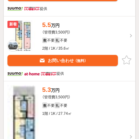
提供
5.5
新着
万円
（管理費3,500円）
不要
不要
敷
礼
2階 / 1K / 35.6㎡
お問い合わせ
（無料）
提供
5.3
万円
（管理費3,500円）
不要
不要
敷
礼
1階 / 1K / 27.74㎡