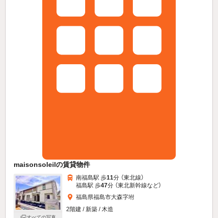
maisonsoleilの賃貸物件
南福島駅 歩
11
分 （東北線）
福島駅 歩
47
分 （東北新幹線
など
）
福島県福島市大森字坿
2階建 / 新築 / 木造
すべての写真