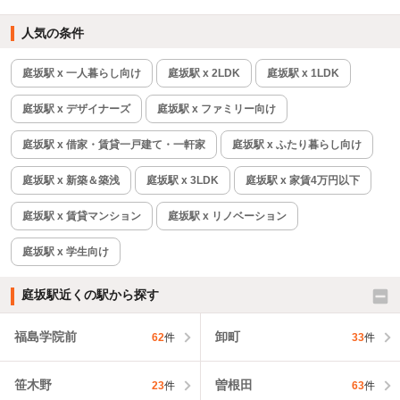
人気の条件
庭坂駅 x 一人暮らし向け
庭坂駅 x 2LDK
庭坂駅 x 1LDK
庭坂駅 x デザイナーズ
庭坂駅 x ファミリー向け
庭坂駅 x 借家・賃貸一戸建て・一軒家
庭坂駅 x ふたり暮らし向け
庭坂駅 x 新築＆築浅
庭坂駅 x 3LDK
庭坂駅 x 家賃4万円以下
庭坂駅 x 賃貸マンション
庭坂駅 x リノベーション
庭坂駅 x 学生向け
庭坂駅近くの駅から探す
福島学院前
卸町
62
件
33
件
笹木野
曽根田
23
件
63
件