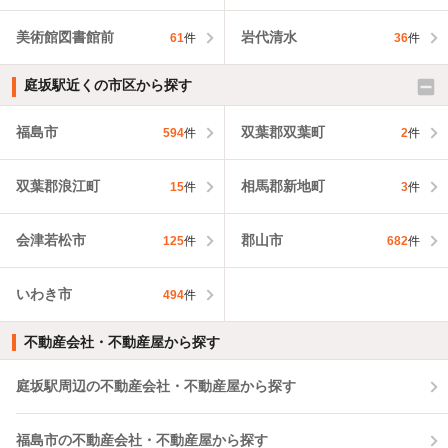
美術館図書館前
岩代清水
61
件
36
件
庭坂駅近くの市区から探す
福島市
双葉郡双葉町
594
件
2
件
双葉郡浪江町
相馬郡新地町
15
件
3
件
会津若松市
郡山市
125
件
682
件
いわき市
494
件
不動産会社・不動産屋から探す
庭坂駅周辺の不動産会社・不動産屋から探す
福島市の不動産会社・不動産屋から探す