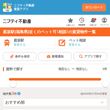
ニフティ不動産
ダウンロード
賃貸アプリ
お知らせ
閲覧履歴
マイページ
お気に入り
庭坂駅(福島県)近くのペット可（相談）の賃貸物件一覧
庭坂駅
ペット相談
変更する
変更する
条件を保存
新着通知
アプリで探す
賃料で探す
指定なし
〜
指定なし
3
件
指定した賃料で絞り込む
3
物件数
件
2026年07月04日
更新