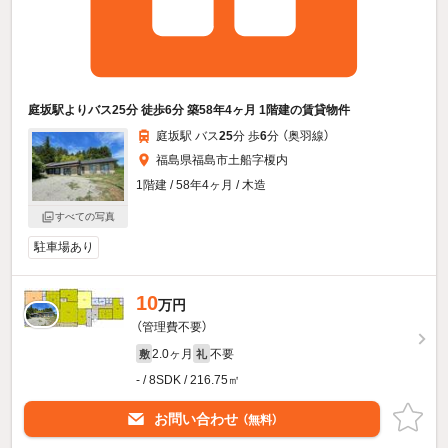
庭坂駅よりバス25分 徒歩6分 築58年4ヶ月 1階建の賃貸物件
庭坂駅 バス
25
分 歩
6
分 （奥羽線）
福島県福島市土船字榎内
1階建 / 58年4ヶ月 / 木造
すべての写真
駐車場あり
10
万円
（管理費不要）
2.0ヶ月
不要
敷
礼
- / 8SDK / 216.75㎡
お問い合わせ
（無料）