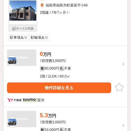
福島県福島市町庭坂字小峠
2階建 / 7年7ヶ月 / -
すべての写真
駐車場あり
駐輪場あり
6
万円
（管理費3,000円）
60,000円
不要
敷
礼
2階 / 2LDK / 60.0㎡
物件詳細を見る
提供
5.3
万円
（管理費3,000円）
53,000円
不要
敷
礼