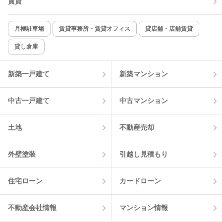
賃貸
TV付インターホン
角部屋
新着のみ
インターネット無料
月極駐車場
賃貸事務所・賃貸オフィス
貸店舗・店舗賃貸
貸し倉庫
該当件数:
物件一覧に反映
3
件
新築一戸建て
新築マンション
中古一戸建て
中古マンション
土地
不動産売却
外壁塗装
引越し見積もり
住宅ローン
カードローン
不動産会社情報
マンション情報