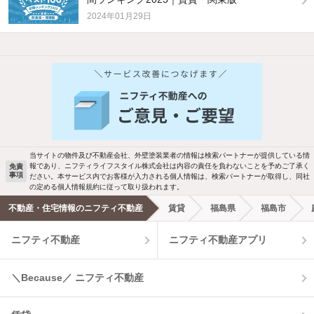
2024年01月29日
他の人はこんな条件で絞り込んでいます！
人気のこだわり条件
バス・トイレ別
2階以上
駐車場あり
ペット相談
当サイトの物件及び不動産会社、外壁塗装業者の情報は検索パートナーが提供している情
報であり、ニフティライフスタイル株式会社は内容の責任を負わないことを予めご了承く
免責
事項
ださい。本サービス内でお客様が入力される個人情報は、検索パートナーが取得し、同社
洗濯機置場あり
独立洗面台
の定める個人情報規約に従って取り扱われます。
不動産・住宅情報のニフティ不動産
賃貸
福島県
福島市
エアコンあり
都市ガス
ニフティ不動産
ニフティ不動産アプリ
温水洗浄便座
オートロック
＼Because／ ニフティ不動産
コンロ2口以上
追焚き機能