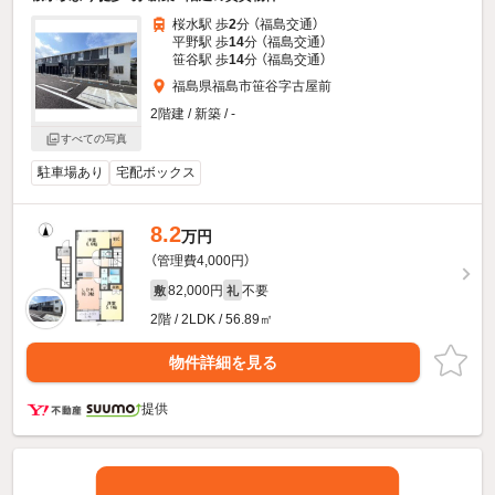
桜水駅 歩
2
分 （福島交通）
平野駅 歩
14
分 （福島交通）
笹谷駅 歩
14
分 （福島交通）
福島県福島市笹谷字古屋前
2階建 / 新築 / -
すべての写真
駐車場あり
宅配ボックス
8.2
万円
（管理費4,000円）
82,000円
不要
敷
礼
2階 / 2LDK / 56.89㎡
物件詳細を見る
提供