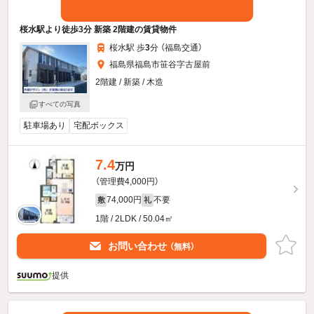
桜水駅より徒歩3分 新築 2階建の賃貸物件
桜水駅 歩
3
分 （福島交通）
福島県福島市笹谷字古屋前
2階建 / 新築 / 木造
すべての写真
駐車場あり
宅配ボックス
7.4
万円
（管理費4,000円）
74,000円
不要
敷
礼
1階 / 2LDK / 50.04㎡
お問い合わせ
（無料）
提供