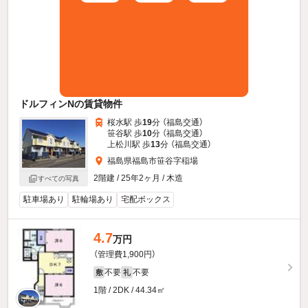
ドルフィンNの賃貸物件
桜水駅 歩
19
分 （福島交通）
笹谷駅 歩
10
分 （福島交通）
上松川駅 歩
13
分 （福島交通）
福島県福島市笹谷字稲場
2階建 / 25年2ヶ月 / 木造
すべての写真
駐車場あり
駐輪場あり
宅配ボックス
4.7
万円
（管理費1,900円）
不要
不要
敷
礼
1階 / 2DK / 44.34㎡