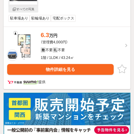
すべての写真
駐車場あり
駐輪場あり
宅配ボックス
6.3
万円
（管理費4,000円）
不要
不要
敷
礼
1階 / 1LDK / 43.24㎡
物件詳細を見る
提供