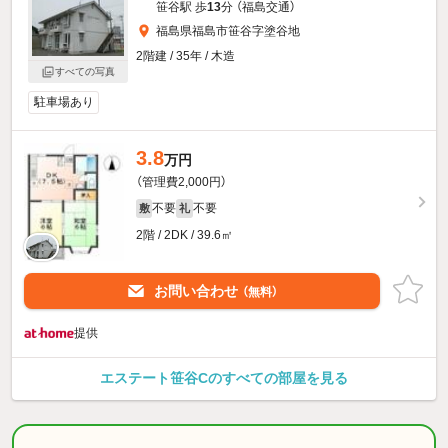
笹谷駅 歩
13
分 （福島交通）
福島県福島市笹谷字塗谷地
2階建 / 35年 / 木造
すべての写真
駐車場あり
3.8
万円
（管理費2,000円）
不要
不要
敷
礼
2階 / 2DK / 39.6㎡
お問い合わせ
（無料）
提供
エステート笹谷Cのすべての部屋を見る