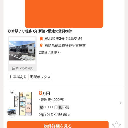
桜水駅より徒歩3分 新築 2階建の賃貸物件
桜水駅 歩
2
分 （福島交通）
福島県福島市笹谷字古屋前
2階建 / 新築 / -
すべての写真
駐車場あり
宅配ボックス
8
万円
（管理費4,000円）
80,000円
不要
敷
礼
2階 / 2LDK / 56.89㎡
物件詳細を見る