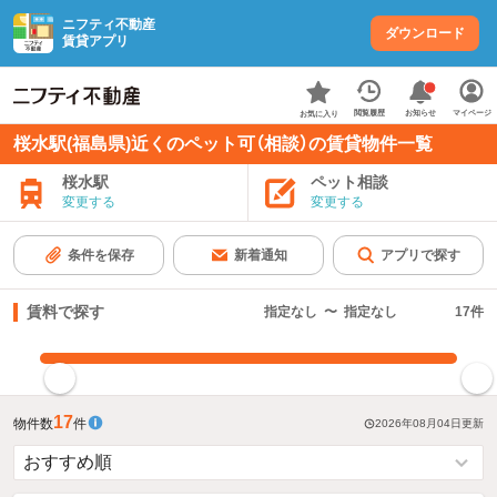
ニフティ不動産
ダウンロード
賃貸アプリ
お知らせ
閲覧履歴
マイページ
お気に入り
桜水駅(福島県)近くのペット可（相談）の賃貸物件一覧
桜水駅
ペット相談
変更する
変更する
条件を保存
新着通知
アプリで探す
賃料で探す
指定なし
〜
指定なし
17
件
指定した賃料で絞り込む
17
物件数
件
2026年08月04日
更新