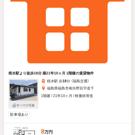
桜水駅より徒歩18分 築21年10ヶ月 1階建の賃貸物件
桜水駅 歩
18
分 （福島交通）
福島県福島市南矢野目字道下
1階建 / 21年10ヶ月 / 軽量鉄骨造
すべての写真
駐車場あり
8
万円