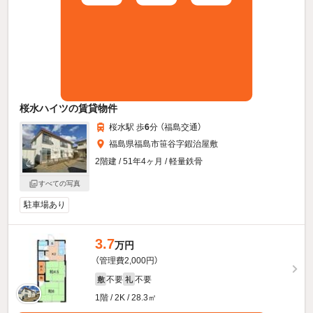
桜水ハイツの賃貸物件
桜水駅 歩
6
分 （福島交通）
福島県福島市笹谷字鍜治屋敷
2階建 / 51年4ヶ月 / 軽量鉄骨
すべての写真
駐車場あり
3.7
万円
（管理費2,000円）
不要
不要
敷
礼
1階 / 2K / 28.3㎡