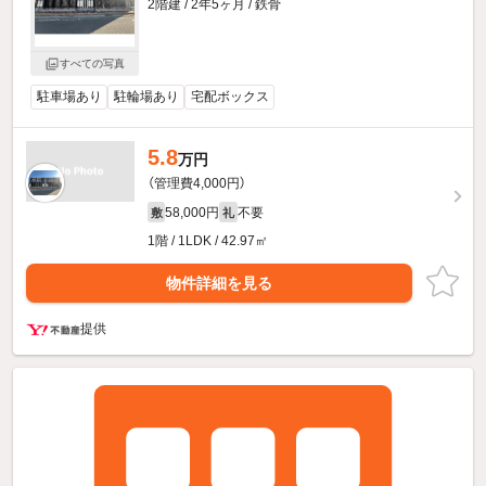
2階建 / 2年5ヶ月 / 鉄骨
すべての写真
駐車場あり
駐輪場あり
宅配ボックス
5.8
万円
（管理費4,000円）
58,000円
不要
敷
礼
1階 / 1LDK / 42.97㎡
物件詳細を見る
提供