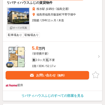
リバティハウスふじの賃貸物件
桜水駅 歩
15
分 （福島交通）
福島県福島市飯坂町平野字畑中
2階建 / 29年11ヶ月 / 木造
すべての写真
駐車場あり
駐輪場あり
5.8
万円
（管理費不要）
2.0ヶ月
不要
敷
礼
1階 / 3DK / 52.17㎡
お問い合わせ
（無料）
提供
リバティハウスふじのすべての部屋を見る