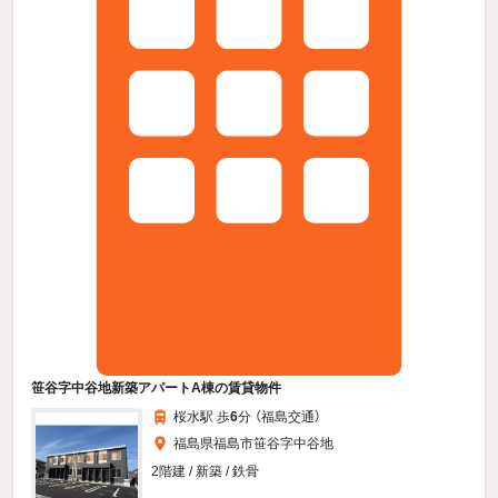
笹谷字中谷地新築アパートA棟の賃貸物件
桜水駅 歩
6
分 （福島交通）
福島県福島市笹谷字中谷地
2階建 / 新築 / 鉄骨