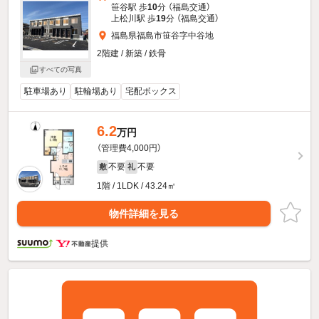
笹谷駅 歩
10
分 （福島交通）
上松川駅 歩
19
分 （福島交通）
福島県福島市笹谷字中谷地
2階建 / 新築 / 鉄骨
すべての写真
駐車場あり
駐輪場あり
宅配ボックス
6.2
万円
（管理費4,000円）
不要
不要
敷
礼
1階 / 1LDK / 43.24㎡
物件詳細を見る
提供