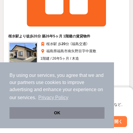
桜水駅より徒歩20分 築26年5ヶ月 1階建の賃貸物件
桜水駅 歩
20
分 （福島交通）
福島県福島市南矢野目字中屋敷
1階建 / 26年5ヶ月 / 木造
すべての写真
By using our services, you agree that we and
駐車場あり
our
partners
use cookies to improve
advertising and enhance your experience on
6.5
万円
アプリに切り替えて、サクサクお部屋探し
our services.
Privacy Policy
（管理費不要）
会員登録なしですぐ使える。マップ検索やお気に入り保存など、
2.0ヶ月
1.0ヶ月
敷
礼
アプリ限定の便利な機能が使えます！
OK
- / 3LDK / 62.63㎡
Web版で続行
アプリを開く
駅・沿線を変更
絞り込み条件を変更
お問い合わせ
（無料）