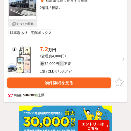
福島県福島市笹谷字古屋前
2階建 / 新築 / -
すべての写真
駐車場あり
宅配ボックス
7.2
万円
（管理費4,000円）
72,000円
不要
敷
礼
1階 / 2LDK / 50.04㎡
物件詳細を見る
提供