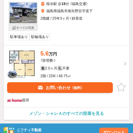
桜水駅 歩
18
分 （福島交通）
福島県福島市南矢野目字道下
2階建 / 25年3ヶ月 / 鉄骨造
すべての写真
駐車場あり
駐輪場あり
5.6
万円
（管理費-）
2.0ヶ月
不要
敷
礼
2階 / 2DK / 48.75㎡
お問い合わせ
（無料）
提供
メゾン・シャレＡのすべての部屋を見る
ニフティ不動産
ダウンロード