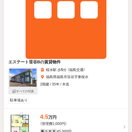
エステート笹谷Bの賃貸物件
桜水駅 歩
5
分 （福島交通）
福島県福島市笹谷字東桜水
2階建 / 35年 / 木造
すべての写真
駐車場あり
4.5
万円
（管理費2,000円）
不要
45,000円
敷
礼