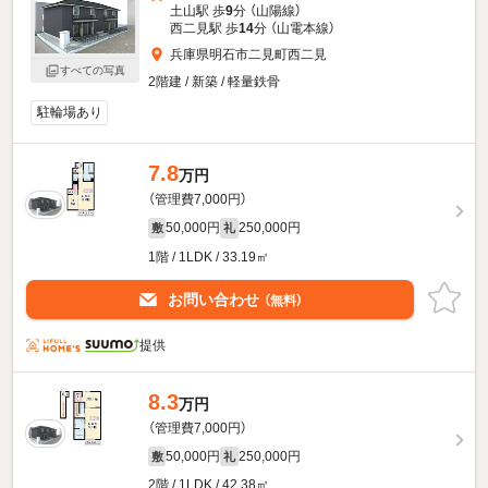
土山駅 歩
9
分 （山陽線）
西二見駅 歩
14
分 （山電本線）
兵庫県明石市二見町西二見
すべての写真
2階建 / 新築 / 軽量鉄骨
駐輪場あり
7.8
万円
（管理費7,000円）
50,000円
250,000円
敷
礼
1階 / 1LDK / 33.19㎡
お問い合わせ
（無料）
提供
8.3
万円
（管理費7,000円）
50,000円
250,000円
敷
礼
2階 / 1LDK / 42.38㎡