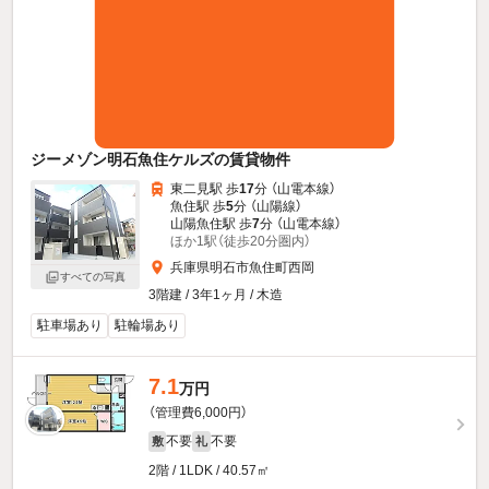
ジーメゾン明石魚住ケルズの賃貸物件
東二見駅 歩
17
分 （山電本線）
魚住駅 歩
5
分 （山陽線）
山陽魚住駅 歩
7
分 （山電本線）
ほか1駅（徒歩20分圏内）
兵庫県明石市魚住町西岡
すべての写真
3階建 / 3年1ヶ月 / 木造
駐車場あり
駐輪場あり
7.1
万円
（管理費6,000円）
不要
不要
敷
礼
2階 / 1LDK / 40.57㎡