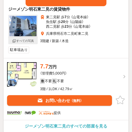
ジーメゾン明石東二見の賃貸物件
東二見駅 歩
7
分 （山電本線）
魚住駅 歩
20
分 （山陽線）
西二見駅 歩
23
分 （山電本線）
兵庫県明石市二見町東二見
3階建 / 新築 / 木造
すべての写真
駐車場あり
7.7
万円
（管理費5,000円）
不要
不要
敷
礼
3階 / 1LDK / 42.79㎡
お問い合わせ
（無料）
提供
ジーメゾン明石東二見のすべての部屋を見る