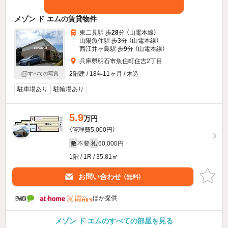
メゾン ド エムの賃貸物件
東二見駅 歩
28
分 （山電本線）
山陽魚住駅 歩
3
分 （山電本線）
西江井ヶ島駅 歩
9
分 （山電本線）
兵庫県明石市魚住町住吉2丁目
2階建 / 18年11ヶ月 / 木造
すべての写真
駐車場あり
駐輪場あり
5.9
万円
（管理費5,000円）
不要
60,000円
敷
礼
1階 / 1R / 35.81㎡
お問い合わせ
（無料）
ほか提供
メゾン ド エムのすべての部屋を見る