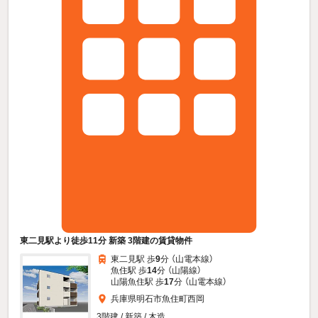
東二見駅より徒歩11分 新築 3階建の賃貸物件
東二見駅 歩
9
分 （山電本線）
魚住駅 歩
14
分 （山陽線）
山陽魚住駅 歩
17
分 （山電本線）
兵庫県明石市魚住町西岡
3階建 / 新築 / 木造