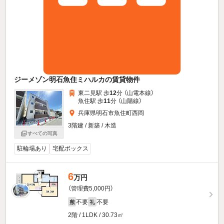
ジーメゾン明石魚住ミハルカの賃貸物件
東二見駅 歩
12
分 （山電本線）
魚住駅 歩
11
分 （山陽線）
兵庫県明石市魚住町西岡
3階建 / 新築 / 木造
すべての写真
駐輪場あり
宅配ボックス
6
万円
（管理費5,000円）
不要
不要
敷
礼
2階 / 1LDK / 30.73㎡