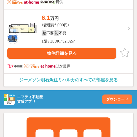
提供
6.1
万円
（管理費5,000円）
不要
不要
敷
礼
1階 / 1LDK / 32.32㎡
物件詳細を見る
ほか提供
ジーメゾン明石魚住ミハルカのすべての部屋を見る
ニフティ不動産
ダウンロード
賃貸アプリ