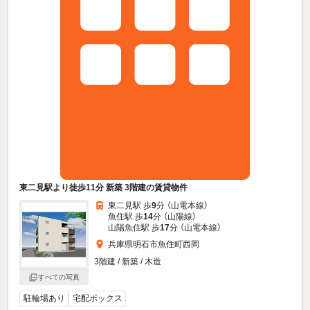
東二見駅より徒歩11分 新築 3階建の賃貸物件
東二見駅 歩
9
分 （山電本線）
魚住駅 歩
14
分 （山陽線）
山陽魚住駅 歩
17
分 （山電本線）
兵庫県明石市魚住町西岡
3階建 / 新築 / 木造
すべての写真
駐輪場あり
宅配ボックス