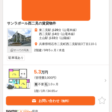
サンラポール西二見の賃貸物件
東二見駅 歩
20
分 （山電本線）
西二見駅 歩
4
分 （山電本線）
土山駅 歩
33
分 （山陽線）
兵庫県明石市二見町西二見駅前3丁目110-1
2階建 / 9年5ヶ月 / 木造
すべての写真
駐車場あり
5.3
万円
（管理費3,000円）
不要
1.0ヶ月
敷
礼
1階 / 1R / 34.65㎡
お問い合わせ
（無料）
提供