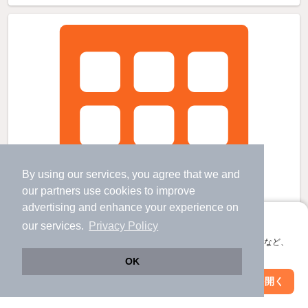
By using our services, you agree that we and
our
partners
use cookies to improve
advertising and enhance your experience on
アプリに切り替えて、サクサクお部屋探し
our services.
Privacy Policy
会員登録なしですぐ使える。マップ検索やお気に入り保存など、
アプリ限定の便利な機能が使えます！
OK
Web版で続行
アプリを開く
駅・沿線を変更
絞り込み条件を変更
ローズコート福里の賃貸物件