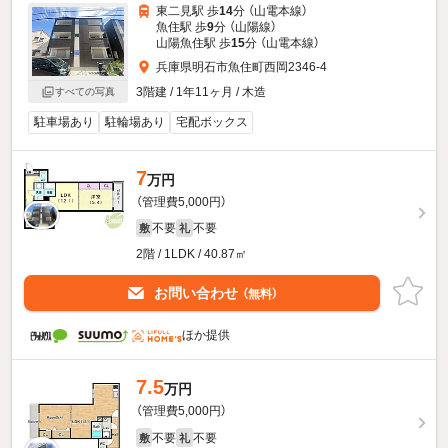
東二見駅 歩
14
分 （山電本線）
魚住駅 歩
9
分 （山陽線）
山陽魚住駅 歩
15
分 （山電本線）
兵庫県明石市魚住町西岡2346-4
3階建 / 1年11ヶ月 / 木造
すべての写真
駐車場あり
駐輪場あり
宅配ボックス
7
万円
（管理費5,000円）
不要
不要
敷
礼
2階 / 1LDK / 40.87㎡
お問い合わせ
（無料）
ほか提供
7.5
万円
（管理費5,000円）
不要
不要
敷
礼