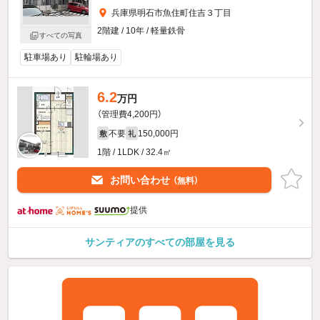
兵庫県明石市魚住町住吉３丁目
2階建 / 10年 / 軽量鉄骨
すべての写真
駐車場あり
駐輪場あり
6.2
万円
（管理費4,200円）
不要
150,000円
敷
礼
1階 / 1LDK / 32.4㎡
お問い合わせ
（無料）
提供
サンティアのすべての部屋を見る