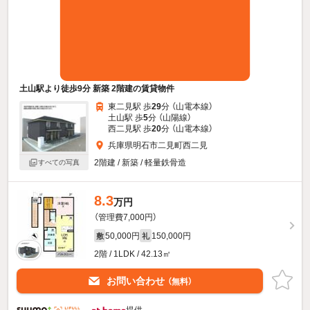
土山駅より徒歩9分 新築 2階建の賃貸物件
東二見駅 歩
29
分 （山電本線）
土山駅 歩
5
分 （山陽線）
西二見駅 歩
20
分 （山電本線）
兵庫県明石市二見町西二見
2階建 / 新築 / 軽量鉄骨造
すべての写真
8.3
万円
（管理費7,000円）
50,000円
150,000円
敷
礼
2階 / 1LDK / 42.13㎡
お問い合わせ
（無料）