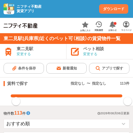
ニフティ不動産
ダウンロード
賃貸アプリ
お知らせ
閲覧履歴
マイページ
お気に入り
東二見駅(兵庫県)近くのペット可（相談）の賃貸物件一覧
東二見駅
ペット相談
変更する
変更する
条件を保存
新着通知
アプリで探す
賃料で探す
指定なし
〜
指定なし
113
件
指定した賃料で絞り込む
113
物件数
件
2026年08月06日
更新