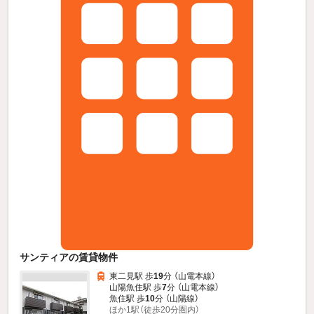
サンティアの賃貸物件
東二見駅 歩
19
分 （山電本線）
山陽魚住駅 歩
7
分 （山電本線）
魚住駅 歩
10
分 （山陽線）
ほか1駅（徒歩20分圏内）