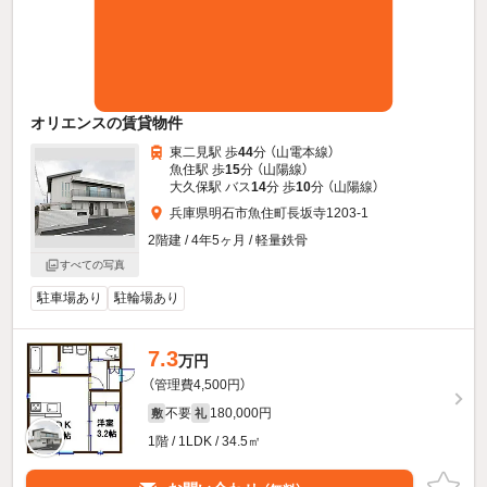
オリエンスの賃貸物件
東二見駅 歩
44
分 （山電本線）
魚住駅 歩
15
分 （山陽線）
大久保駅 バス
14
分 歩
10
分 （山陽線）
兵庫県明石市魚住町長坂寺1203-1
2階建 / 4年5ヶ月 / 軽量鉄骨
すべての写真
駐車場あり
駐輪場あり
7.3
万円
（管理費4,500円）
不要
180,000円
敷
礼
1階 / 1LDK / 34.5㎡