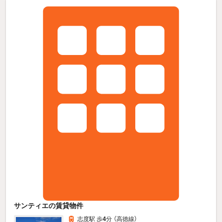
サンティエの賃貸物件
志度駅 歩
4
分 （高徳線）