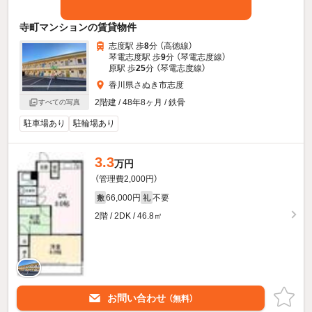
寺町マンションの賃貸物件
志度駅 歩
8
分 （高徳線）
琴電志度駅 歩
9
分 （琴電志度線）
原駅 歩
25
分 （琴電志度線）
香川県さぬき市志度
2階建 / 48年8ヶ月 / 鉄骨
すべての写真
駐車場あり
駐輪場あり
3.3
万円
（管理費2,000円）
66,000円
不要
敷
礼
2階 / 2DK / 46.8㎡
お問い合わせ
（無料）