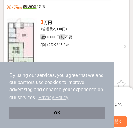
提供
3
万円
（管理費2,000円）
60,000円
不要
敷
礼
2階 / 2DK / 46.8㎡
By using our services, you agree that we and
our
partners
use cookies to improve
お問い合わせ
（無料）
advertising and enhance your experience on
アプリに切り替えて、サクサクお部屋探し
提供
our services.
Privacy Policy
会員登録なしですぐ使える。マップ検索やお気に入り保存など、
アプリ限定の便利な機能が使えます！
寺町マンションのすべての部屋を見る
OK
Web版で続行
アプリを開く
市区町村を変更
絞り込み条件を変更