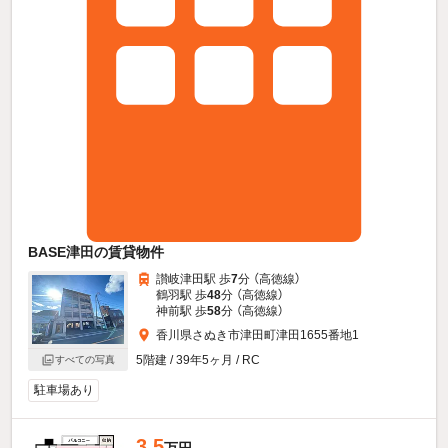
BASE津田の賃貸物件
讃岐津田駅 歩
7
分 （高徳線）
鶴羽駅 歩
48
分 （高徳線）
神前駅 歩
58
分 （高徳線）
香川県さぬき市津田町津田1655番地1
5階建 / 39年5ヶ月 / RC
すべての写真
駐車場あり
3.5