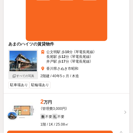
あまのハイツの賃貸物件
公文明駅 歩
10
分 （琴電長尾線）
長尾駅 歩
12
分 （琴電長尾線）
井戸駅 歩
17
分 （琴電長尾線）
香川県さぬき市昭和
2階建 / 40年5ヶ月 / 木造
すべての写真
駐車場あり
駐輪場あり
2
万円
（管理費3,000円）
不要
不要
敷
礼
1階 / 1K / 25.08㎡