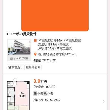
Fコーポの賃貸物件
琴電志度駅 歩
20
分 （琴電志度線）
志度駅 歩
21
分 （高徳線）
原駅 歩
34
分 （琴電志度線）
香川県さぬき市志度1421-91
すべての写真
4階建 / 32年 / RC
駐車場あり
駐輪場あり
3.9
万円
（管理費3,000円）
不要
不要
敷
礼
2階 / 2LDK / 52.25㎡