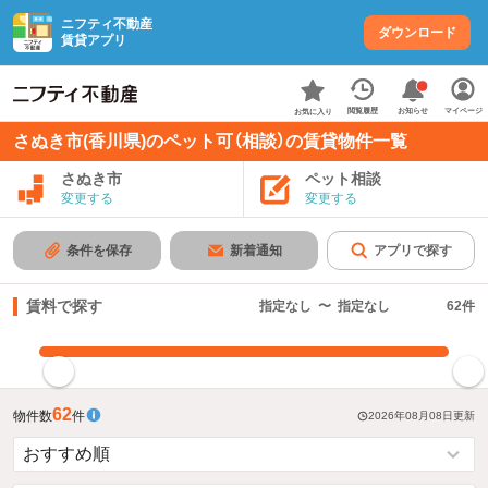
ニフティ不動産
ダウンロード
賃貸アプリ
お知らせ
閲覧履歴
マイページ
お気に入り
さぬき市(香川県)のペット可（相談）の賃貸物件一覧
さぬき市
ペット相談
変更する
変更する
条件を保存
新着通知
アプリで探す
賃料で探す
指定なし
〜
指定なし
62
件
指定した賃料で絞り込む
62
物件数
件
2026年08月08日
更新