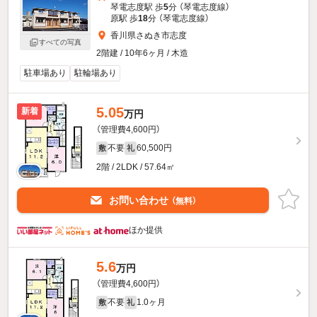
琴電志度駅 歩
5
分 （琴電志度線）
原駅 歩
18
分 （琴電志度線）
香川県さぬき市志度
すべての写真
2階建 / 10年6ヶ月 / 木造
駐車場あり
駐輪場あり
5.05
新着
万円
（管理費4,600円）
不要
60,500円
敷
礼
2階 / 2LDK / 57.64㎡
お問い合わせ
（無料）
ほか提供
5.6
万円
（管理費4,600円）
不要
1.0ヶ月
敷
礼