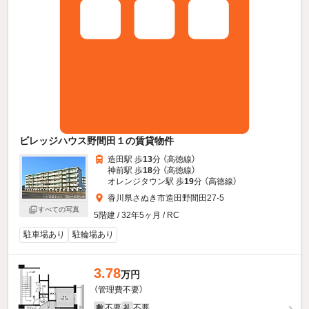
ビレッジハウス野間田１の賃貸物件
造田駅 歩
13
分 （高徳線）
神前駅 歩
18
分 （高徳線）
オレンジタウン駅 歩
19
分 （高徳線）
香川県さぬき市造田野間田27-5
すべての写真
5階建 / 32年5ヶ月 / RC
駐車場あり
駐輪場あり
3.78
万円
（管理費不要）
不要
不要
敷
礼