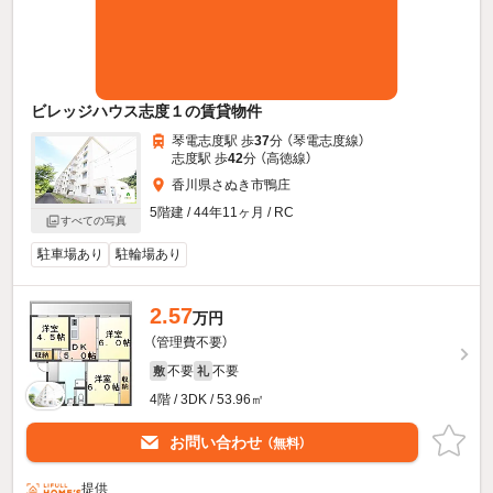
ビレッジハウス志度１の賃貸物件
琴電志度駅 歩
37
分 （琴電志度線）
志度駅 歩
42
分 （高徳線）
香川県さぬき市鴨庄
5階建 / 44年11ヶ月 / RC
すべての写真
駐車場あり
駐輪場あり
2.57
万円
（管理費不要）
不要
不要
敷
礼
4階 / 3DK / 53.96㎡
お問い合わせ
（無料）
提供