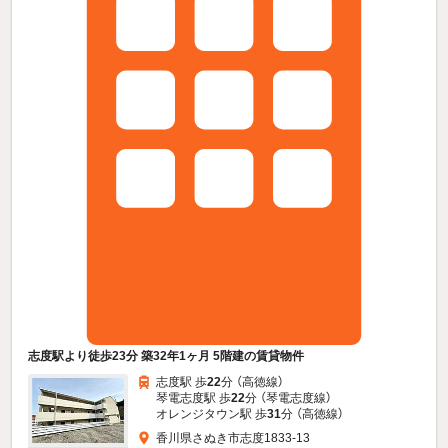
志度駅より徒歩23分 築32年1ヶ月 5階建の賃貸物件
志度駅 歩
22
分 （高徳線）
琴電志度駅 歩
22
分 （琴電志度線）
オレンジタウン駅 歩
31
分 （高徳線）
香川県さぬき市志度1833-13