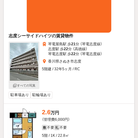
志度シーサイドハイツの賃貸物件
琴電屋島駅 歩
21
分 （琴電志度線）
志度駅 歩
22
分 （高徳線）
琴電志度駅 歩
22
分 （琴電志度線）
香川県さぬき市志度
5階建 / 32年5ヶ月 / RC
すべての写真
駐車場あり
駐輪場あり
2.6
万円
（管理費6,000円）
不要
不要
敷
礼
5階 / 1K / 22.8㎡