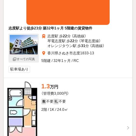
志度駅より徒歩23分 築32年1ヶ月 5階建の賃貸物件
志度駅 歩
22
分 （高徳線）
琴電志度駅 歩
22
分 （琴電志度線）
オレンジタウン駅 歩
31
分 （高徳線）
香川県さぬき市志度1833-13
すべての写真
5階建 / 32年1ヶ月 / RC
駐車場あり
1.3
万円
（管理費3,000円）
不要
不要
敷
礼
2階 / 1K / 24.0㎡