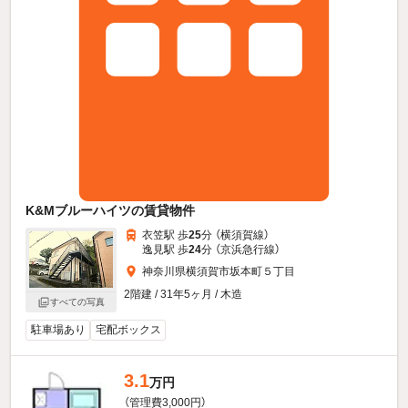
K&Mブルーハイツの賃貸物件
衣笠駅 歩
25
分 （横須賀線）
逸見駅 歩
24
分 （京浜急行線）
神奈川県横須賀市坂本町５丁目
2階建 / 31年5ヶ月 / 木造
すべての写真
駐車場あり
宅配ボックス
3.1
万円
（管理費3,000円）