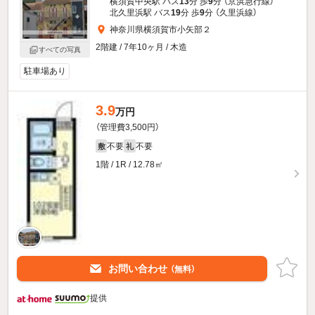
横須賀中央駅 バス
13
分 歩
9
分 （京浜急行線）
北久里浜駅 バス
19
分 歩
9
分 （久里浜線）
神奈川県横須賀市小矢部２
2階建 / 7年10ヶ月 / 木造
すべての写真
駐車場あり
3.9
万円
（管理費3,500円）
不要
不要
敷
礼
1階 / 1R / 12.78㎡
お問い合わせ
（無料）
提供