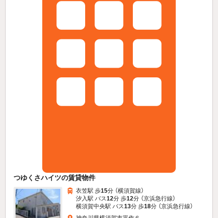
つゆくさハイツの賃貸物件
衣笠駅 歩
15
分 （横須賀線）
汐入駅 バス
12
分 歩
12
分 （京浜急行線）
横須賀中央駅 バス
13
分 歩
18
分 （京浜急行線）
神奈川県横須賀市平作６