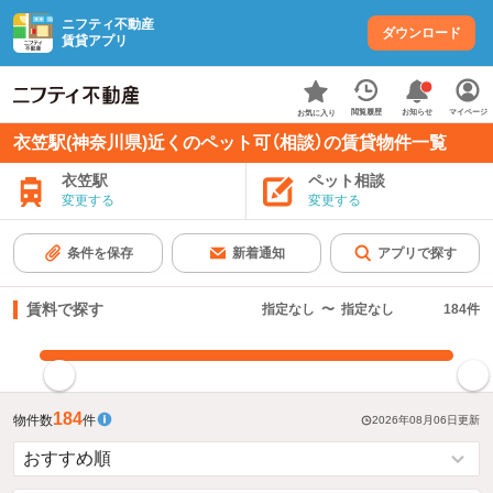
ニフティ不動産
ダウンロード
賃貸アプリ
お知らせ
閲覧履歴
マイページ
お気に入り
衣笠駅(神奈川県)近くのペット可（相談）の賃貸物件一覧
衣笠駅
ペット相談
変更する
変更する
条件を保存
新着通知
アプリで探す
賃料で探す
指定なし
〜
指定なし
184
件
指定した賃料で絞り込む
184
物件数
件
2026年08月06日
更新