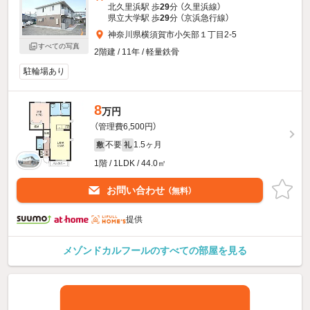
北久里浜駅 歩
29
分 （久里浜線）
県立大学駅 歩
29
分 （京浜急行線）
神奈川県横須賀市小矢部１丁目2-5
すべての写真
2階建 / 11年 / 軽量鉄骨
駐輪場あり
8
万円
（管理費6,500円）
不要
1.5ヶ月
敷
礼
1階 / 1LDK / 44.0㎡
お問い合わせ
（無料）
提供
メゾンドカルフールのすべての部屋を見る