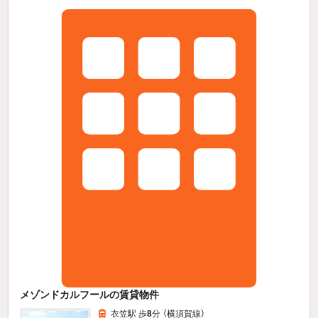
メゾンドカルフールの賃貸物件
衣笠駅 歩
8
分 （横須賀線）