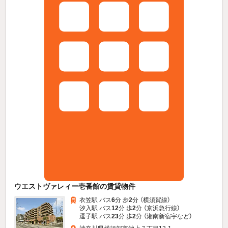
ウエストヴァレィー壱番館の賃貸物件
衣笠駅 バス
6
分 歩
2
分 （横須賀線）
汐入駅 バス
12
分 歩
2
分 （京浜急行線）
逗子駅 バス
23
分 歩
2
分 （湘南新宿宇
など
）