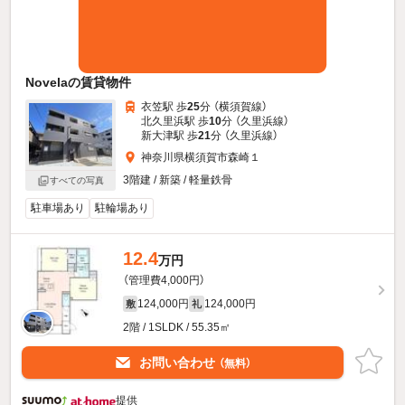
Novelaの賃貸物件
衣笠駅 歩
25
分 （横須賀線）
北久里浜駅 歩
10
分 （久里浜線）
新大津駅 歩
21
分 （久里浜線）
神奈川県横須賀市森崎１
3階建 / 新築 / 軽量鉄骨
すべての写真
駐車場あり
駐輪場あり
12.4
万円
（管理費4,000円）
124,000円
124,000円
敷
礼
2階 / 1SLDK / 55.35㎡
お問い合わせ
（無料）
提供