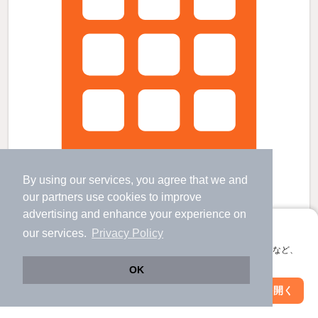
By using our services, you agree that we and
our
partners
use cookies to improve
advertising and enhance your experience on
アプリに切り替えて、サクサクお部屋探し
our services.
Privacy Policy
ユナイト上町ランドシュタイナーの賃貸物件
会員登録なしですぐ使える。マップ検索やお気に入り保存など、
衣笠駅 歩
27
分 （横須賀線）
アプリ限定の便利な機能が使えます！
県立大学駅 歩
12
分 （京浜急行線）
OK
横須賀中央駅 歩
12
分 （京浜急行線）
Web版で続行
アプリを開く
駅・沿線を変更
絞り込み条件を変更
神奈川県横須賀市上町４
2階建 / 7年11ヶ月 / 木造