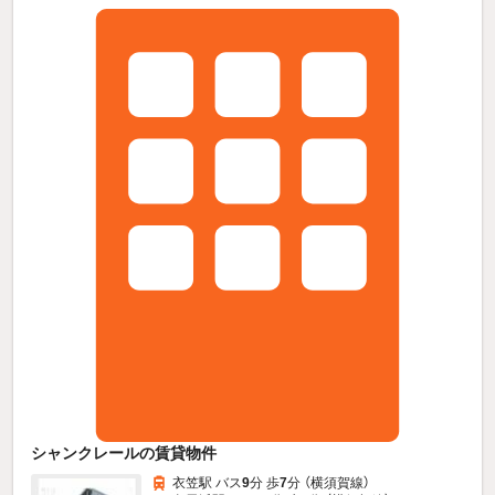
シャンクレールの賃貸物件
衣笠駅 バス
9
分 歩
7
分 （横須賀線）