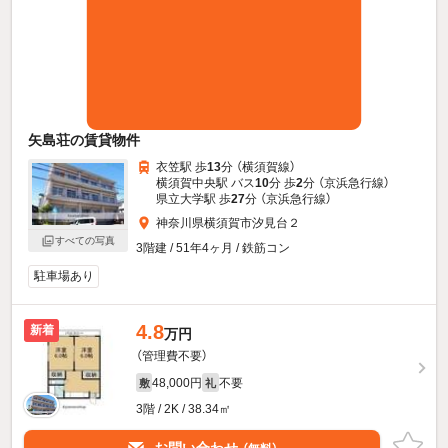
矢島荘の賃貸物件
衣笠駅 歩
13
分 （横須賀線）
横須賀中央駅 バス
10
分 歩
2
分 （京浜急行線）
県立大学駅 歩
27
分 （京浜急行線）
神奈川県横須賀市汐見台２
すべての写真
3階建 / 51年4ヶ月 / 鉄筋コン
駐車場あり
4.8
新着
万円
（管理費不要）
48,000円
不要
敷
礼
3階 / 2K / 38.34㎡