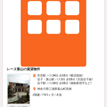
レーヌ葉山の賃貸物件
衣笠駅 バス
34
分 歩
15
分 （横須賀線）
逗子・葉山駅 バス
3
分 歩
15
分 （京急逗子線）
逗子駅 バス
10
分 歩
15
分 （湘南新宿宇
など
）
神奈川県三浦郡葉山町長柄
2階建 / 7年5ヶ月 / 木造