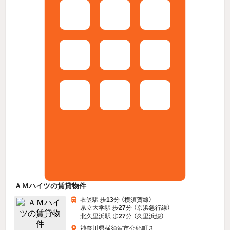
ＡＭハイツの賃貸物件
衣笠駅 歩
13
分 （横須賀線）
県立大学駅 歩
27
分 （京浜急行線）
北久里浜駅 歩
27
分 （久里浜線）
神奈川県横須賀市公郷町３