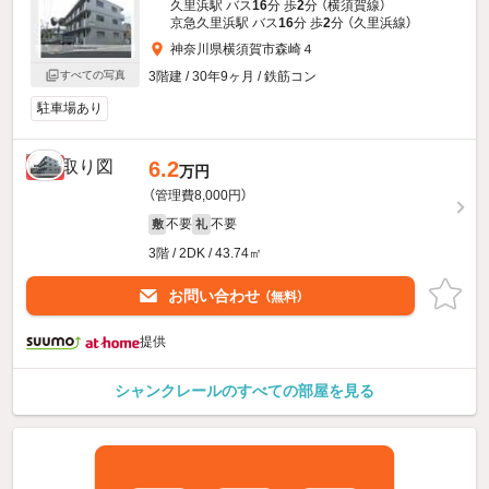
久里浜駅 バス
16
分 歩
2
分 （横須賀線）
京急久里浜駅 バス
16
分 歩
2
分 （久里浜線）
神奈川県横須賀市森崎４
3階建 / 30年9ヶ月 / 鉄筋コン
すべての写真
駐車場あり
6.2
新着
万円
（管理費8,000円）
不要
不要
敷
礼
3階 / 2DK / 43.74㎡
お問い合わせ
（無料）
提供
シャンクレールのすべての部屋を見る