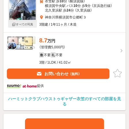
衣笠駅 歩
10
分 （横須賀線）
横須賀中央駅 バス
10
分 歩
5
分 （京浜急行線）
北久里浜駅 歩
24
分 （久里浜線）
神奈川県横須賀市公郷町３
3階建 / 1年11ヶ月 / 木造
すべての写真
8.7
万円
（管理費5,000円）
不要
不要
敷
礼
3階 / 1LDK / 41.02㎡
お問い合わせ
（無料）
提供
ハーミットクラブハウストゥギャザー衣笠のすべての部屋を見
る