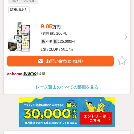
すべての写真
駐車場あり
9.05
万円
（管理費5,200円）
不要
135,000円
敷
礼
1階 / 2LDK / 50.17㎡
お問い合わせ
（無料）
提供
レーヌ葉山のすべての部屋を見る