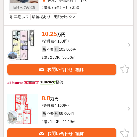
2階建 / 5年6ヶ月 / 木造
すべての写真
駐車場あり
駐輪場あり
宅配ボックス
10.25
万円
（管理費4,100円）
不要
102,500円
敷
礼
2階 / 2LDK / 56.66㎡
お問い合わせ
（無料）
提供
8.8
万円
（管理費4,100円）
不要
88,000円
敷
礼
1階 / 1LDK / 44.49㎡
お問い合わせ
（無料）