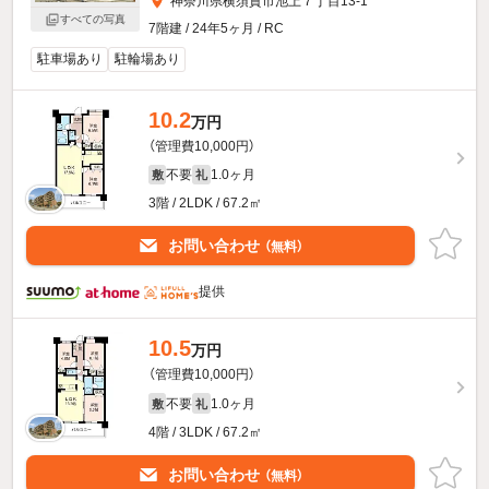
神奈川県横須賀市池上７丁目13-1
すべての写真
7階建 / 24年5ヶ月 / RC
駐車場あり
駐輪場あり
10.2
万円
（管理費10,000円）
不要
1.0ヶ月
敷
礼
3階 / 2LDK / 67.2㎡
お問い合わせ
（無料）
提供
10.5
万円
（管理費10,000円）
不要
1.0ヶ月
敷
礼
4階 / 3LDK / 67.2㎡
お問い合わせ
（無料）