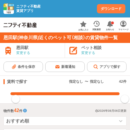
ニフティ不動産
ダウンロード
賃貸アプリ
お知らせ
閲覧履歴
マイページ
お気に入り
恩田駅(神奈川県)近くのペット可（相談）の賃貸物件一覧
恩田駅
ペット相談
変更する
変更する
条件を保存
新着通知
アプリで探す
賃料で探す
指定なし
〜
指定なし
42
件
指定した賃料で絞り込む
42
物件数
件
2026年08月06日
更新