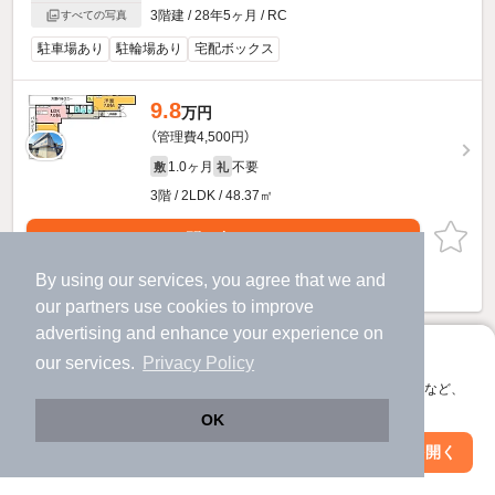
3階建 / 28年5ヶ月 / RC
すべての写真
駐車場あり
駐輪場あり
宅配ボックス
9.8
万円
（管理費4,500円）
1.0ヶ月
不要
敷
礼
3階 / 2LDK / 48.37㎡
お問い合わせ
（無料）
By using our services, you agree that we and
提供
our
partners
use cookies to improve
advertising and enhance your experience on
アプリに切り替えて、サクサクお部屋探し
our services.
Privacy Policy
会員登録なしですぐ使える。マップ検索やお気に入り保存など、
アプリ限定の便利な機能が使えます！
OK
Web版で続行
アプリを開く
駅・沿線を変更
絞り込み条件を変更