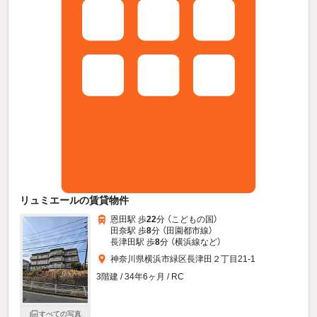
リュミエールの賃貸物件
恩田駅 歩
22
分 （こどもの国）
田奈駅 歩
8
分 （田園都市線）
長津田駅 歩
8
分 （横浜線
など
）
神奈川県横浜市緑区長津田２丁目21-1
3階建 / 34年6ヶ月 / RC
すべての写真