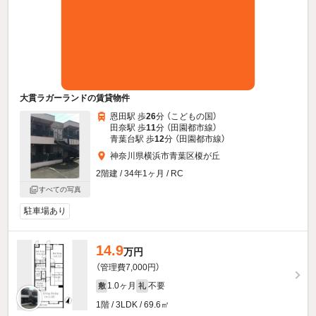
大貫ラガーランドの賃貸物件
恩田駅 歩
26
分 （こどもの国）
田奈駅 歩
11
分 （田園都市線）
青葉台駅 歩
12
分 （田園都市線）
神奈川県横浜市青葉区榎が丘
2階建 / 34年1ヶ月 / RC
すべての写真
駐車場あり
14.9
万円
（管理費7,000円）
1.0ヶ月
不要
敷
礼
1階 / 3LDK / 69.6㎡