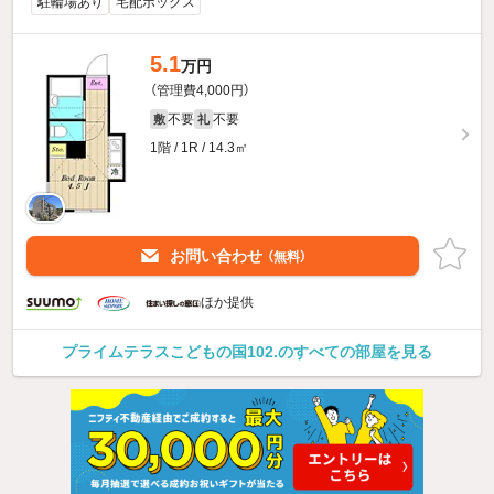
駐輪場あり
宅配ボックス
5.1
万円
（管理費4,000円）
不要
不要
敷
礼
1階 / 1R / 14.3㎡
お問い合わせ
（無料）
ほか提供
プライムテラスこどもの国102.のすべての部屋を見る