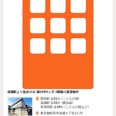
成瀬駅より徒歩15分 築28年5ヶ月 3階建の賃貸物件
恩田駅 歩
21
分 （こどもの国）
成瀬駅 歩
15
分 （横浜線）
長津田駅 歩
19
分 （こどもの国
など
）
東京都町田市成瀬５丁目21-25