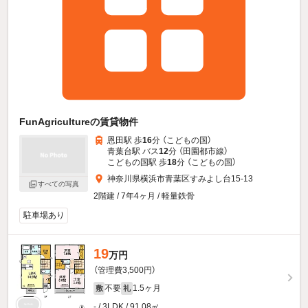
FunAgricultureの賃貸物件
恩田駅 歩
16
分 （こどもの国）
青葉台駅 バス
12
分 （田園都市線）
こどもの国駅 歩
18
分 （こどもの国）
神奈川県横浜市青葉区すみよし台15-13
すべての写真
2階建 / 7年4ヶ月 / 軽量鉄骨
駐車場あり
19
万円
（管理費3,500円）
不要
1.5ヶ月
敷
礼
- / 3LDK / 91.08㎡