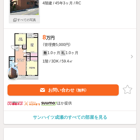
4階建 / 45年3ヶ月 / RC
すべての写真
8
万円
（管理費5,000円）
1.0ヶ月
1.0ヶ月
敷
礼
1階 / 3DK / 59.4㎡
お問い合わせ
（無料）
ほか提供
サンハイツ成瀬のすべての部屋を見る