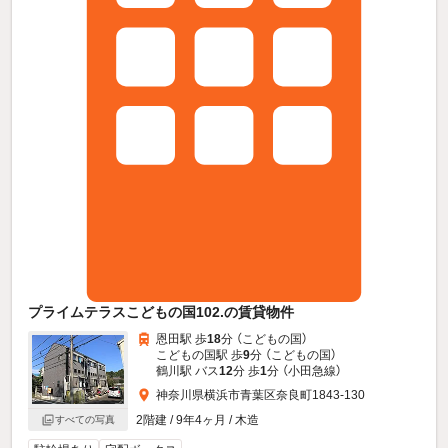
プライムテラスこどもの国102.の賃貸物件
恩田駅 歩
18
分 （こどもの国）
こどもの国駅 歩
9
分 （こどもの国）
鶴川駅 バス
12
分 歩
1
分 （小田急線）
神奈川県横浜市青葉区奈良町1843-130
2階建 / 9年4ヶ月 / 木造
すべての写真