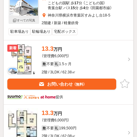
こどもの国駅 歩
17
分 （こどもの国）
青葉台駅 バス
15
分 歩
4
分 （田園都市線）
神奈川県横浜市青葉区すみよし台18-5
すべての写真
2階建 / 新築 / 軽量鉄骨
駐車場あり
駐輪場あり
宅配ボックス
13.3
新着
万円
（管理費6,000円）
不要
1.5ヶ月
敷
礼
2階 / 3LDK / 62.38㎡
お問い合わせ
（無料）
提供
13.3
万円
（管理費6,000円）
不要
199,500円
敷
礼
2階 / 3LDK / 62.08㎡