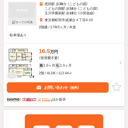
恩田駅 歩
36
分 （こどもの国）
こどもの国駅 歩
16
分 （こどもの国）
玉川学園前駅 歩
18
分 （小田急線）
東京都町田市成瀬台４丁目4-10
すべての写真
2階建 / 17年5ヶ月 / 木造
駐車場あり
16.5
万円
（管理費不要）
1.0ヶ月
1.0ヶ月
敷
礼
2階 / 4LDK / 113.44㎡
お問い合わせ
（無料）
ほか提供