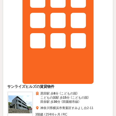
サンライズヒルズの賃貸物件
恩田駅 歩
8
分 （こどもの国）
こどもの国駅 歩
15
分 （こどもの国）
田奈駅 歩
30
分 （田園都市線）
神奈川県横浜市青葉区すみよし台2-11
3階建 / 25年6ヶ月 / RC