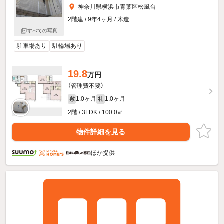
神奈川県横浜市青葉区松風台
2階建 / 9年4ヶ月 / 木造
すべての写真
駐車場あり
駐輪場あり
19.8
万円
（管理費不要）
1.0ヶ月
1.0ヶ月
敷
礼
2階 / 3LDK / 100.0㎡
物件詳細を見る
ほか提供