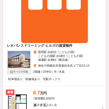
レオパレスドリーミング ヒルズの賃貸物件
恩田駅 歩
11
分 （こどもの国）
こどもの国駅 歩
14
分 （こどもの国）
成瀬駅 歩
34
分 （横浜線）
神奈川県横浜市青葉区奈良２丁目23-14
2階建 / 20年6ヶ月 / 木造
すべての写真
駐車場あり
駐輪場あり
宅配ボックス
8.7
新着
万円
（管理費6,500円）
不要
1.0ヶ月
敷
礼