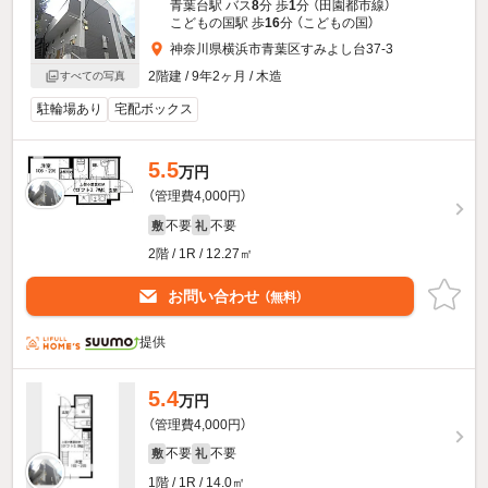
青葉台駅 バス
8
分 歩
1
分 （田園都市線）
こどもの国駅 歩
16
分 （こどもの国）
神奈川県横浜市青葉区すみよし台37-3
2階建 / 9年2ヶ月 / 木造
すべての写真
駐輪場あり
宅配ボックス
5.5
万円
（管理費4,000円）
不要
不要
敷
礼
2階 / 1R / 12.27㎡
お問い合わせ
（無料）
提供
5.4
万円
（管理費4,000円）
不要
不要
敷
礼
1階 / 1R / 14.0㎡