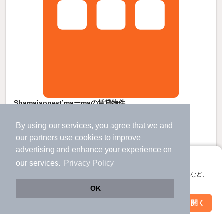
Shamaisonest’maーmaの賃貸物件
通町筋駅 バス
23
分 歩
7
分 （健軍線）
神水交差点駅 歩
21
分 （健軍線）
By using our services, you agree that we and
健軍校前駅 歩
22
分 （健軍線）
our
partners
use cookies to improve
熊本県熊本市東区東京塚町
advertising and enhance your experience on
3階建 / 3年5ヶ月 / 鉄骨造
すべての写真
アプリに切り替えて、サクサクお部屋探し
our services.
Privacy Policy
駐輪場あり
宅配ボックス
会員登録なしですぐ使える。マップ検索やお気に入り保存など、
アプリ限定の便利な機能が使えます！
OK
11.5
万円
Web版で続行
アプリを開く
駅・沿線を変更
絞り込み条件を変更
（管理費7,000円）