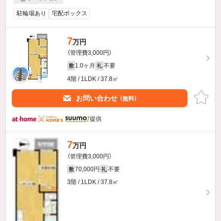
駐輪場あり
宅配ボックス
7
万円
（管理費3,000円）
1.0ヶ月
不要
敷
礼
4階 / 1LDK / 37.8㎡
お問い合わせ
（無料）
提供
7
万円
（管理費3,000円）
70,000円
不要
敷
礼
3階 / 1LDK / 37.8㎡