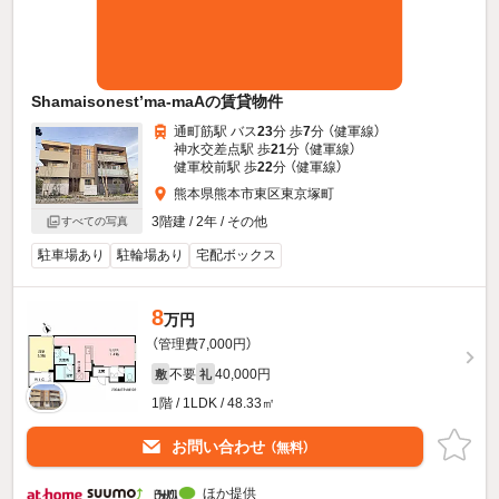
Shamaisonest’ma-maAの賃貸物件
通町筋駅 バス
23
分 歩
7
分 （健軍線）
神水交差点駅 歩
21
分 （健軍線）
健軍校前駅 歩
22
分 （健軍線）
熊本県熊本市東区東京塚町
3階建 / 2年 / その他
すべての写真
駐車場あり
駐輪場あり
宅配ボックス
8
万円
（管理費7,000円）
不要
40,000円
敷
礼
1階 / 1LDK / 48.33㎡
お問い合わせ
（無料）
ほか提供