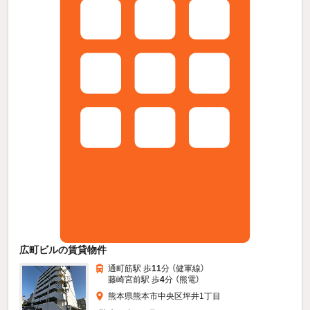
広町ビルの賃貸物件
通町筋駅 歩
11
分 （健軍線）
藤崎宮前駅 歩
4
分 （熊電）
熊本県熊本市中央区坪井1丁目