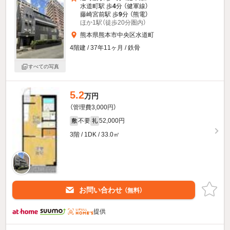
水道町駅 歩
4
分 （健軍線）
藤崎宮前駅 歩
9
分 （熊電）
ほか1駅（徒歩20分圏内）
熊本県熊本市中央区水道町
4階建 / 37年11ヶ月 / 鉄骨
すべての写真
5.2
万円
（管理費3,000円）
不要
52,000円
敷
礼
3階 / 1DK / 33.0㎡
お問い合わせ
（無料）
提供