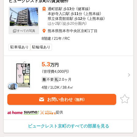
ビュークレスト京町の賃貸物件
通町筋駅 歩
13
分 （健軍線）
本妙寺入口駅 歩
11
分 （上熊本線）
県立体育館前駅 歩
12
分 （上熊本線）
ほか2駅（徒歩20分圏内）
熊本県熊本市中央区京町1丁目
すべての写真
8階建 / 21年 / RC
駐車場あり
駐輪場あり
5.3
万円
（管理費4,000円）
不要
2.0ヶ月
敷
礼
4階 / 1LDK / 38.4㎡
お問い合わせ
（無料）
提供
ビュークレスト京町のすべての部屋を見る