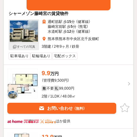
シャーメゾン藤崎宮の賃貸物件
通町筋駅 歩
15
分 （健軍線）
藤崎宮前駅 歩
5
分 （熊電）
水道町駅 歩
12
分 （健軍線）
熊本県熊本市中央区北千反畑町
3階建 / 2年9ヶ月 / 鉄骨
すべての写真
駐車場あり
駐輪場あり
宅配ボックス
9.9
万円
（管理費9,500円）
不要
99,000円
敷
礼
2階 / 1LDK / 48.08㎡
お問い合わせ
（無料）
ほか提供