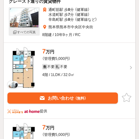
グレース下通りの賃貸物件
通町筋駅 歩
8
分 （健軍線）
水道町駅 歩
7
分 （健軍線）
辛島町駅 歩
8
分 （健軍線
など
）
熊本県熊本市中央区中央街
すべての写真
8階建 / 10年9ヶ月 / RC
7
万円
（管理費5,000円）
不要
不要
敷
礼
4階 / 1LDK / 32.0㎡
お問い合わせ
（無料）
提供
7
万円
（管理費5,000円）