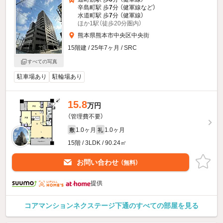
辛島町駅 歩
7
分 （健軍線
など
）
水道町駅 歩
7
分 （健軍線）
ほか1駅（徒歩20分圏内）
熊本県熊本市中央区中央街
15階建 / 25年7ヶ月 / SRC
すべての写真
駐車場あり
駐輪場あり
15.8
万円
（管理費不要）
1.0ヶ月
1.0ヶ月
敷
礼
15階 / 3LDK / 90.24㎡
お問い合わせ
（無料）
提供
コアマンションネクステージ下通のすべての部屋を見る