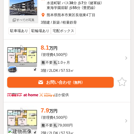
水道町駅 バス
38
分 歩
7
分 （健軍線）
東海学園前駅 歩
55
分 （豊肥線）
熊本県熊本市東区長嶺東4丁目
すべての写真
3階建 / 新築 / 軽量鉄骨
駐車場あり
駐輪場あり
宅配ボックス
8.1
万円
（管理費4,500円）
不要
1.0ヶ月
敷
礼
3階 / 2LDK / 57.53㎡
お問い合わせ
（無料）
ほか提供
7.9
万円
（管理費4,500円）
不要
79,000円
敷
礼
2階 / 2LDK / 57.53㎡