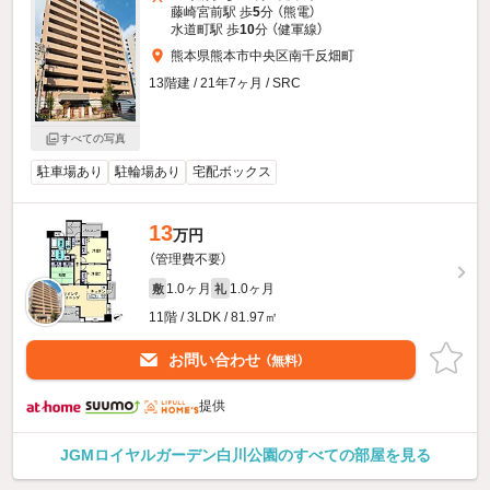
藤崎宮前駅 歩
5
分 （熊電）
水道町駅 歩
10
分 （健軍線）
熊本県熊本市中央区南千反畑町
13階建 / 21年7ヶ月 / SRC
すべての写真
駐車場あり
駐輪場あり
宅配ボックス
13
万円
（管理費不要）
1.0ヶ月
1.0ヶ月
敷
礼
11階 / 3LDK / 81.97㎡
お問い合わせ
（無料）
提供
JGMロイヤルガーデン白川公園のすべての部屋を見る