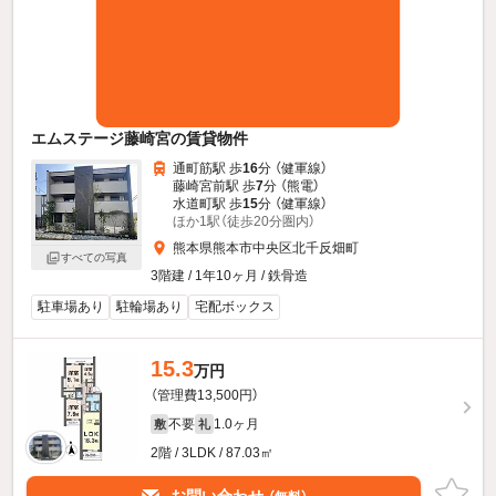
エムステージ藤崎宮の賃貸物件
通町筋駅 歩
16
分 （健軍線）
藤崎宮前駅 歩
7
分 （熊電）
水道町駅 歩
15
分 （健軍線）
ほか1駅（徒歩20分圏内）
熊本県熊本市中央区北千反畑町
すべての写真
3階建 / 1年10ヶ月 / 鉄骨造
駐車場あり
駐輪場あり
宅配ボックス
15.3
万円
（管理費13,500円）
不要
1.0ヶ月
敷
礼
2階 / 3LDK / 87.03㎡