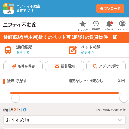
ニフティ不動産
ダウンロード
賃貸アプリ
お知らせ
閲覧履歴
マイページ
お気に入り
通町筋駅(熊本県)近くのペット可（相談）の賃貸物件一覧
通町筋駅
ペット相談
変更する
変更する
条件を保存
新着通知
アプリで探す
賃料で探す
指定なし
〜
指定なし
31
件
指定した賃料で絞り込む
31
物件数
件
2026年07月30日
更新