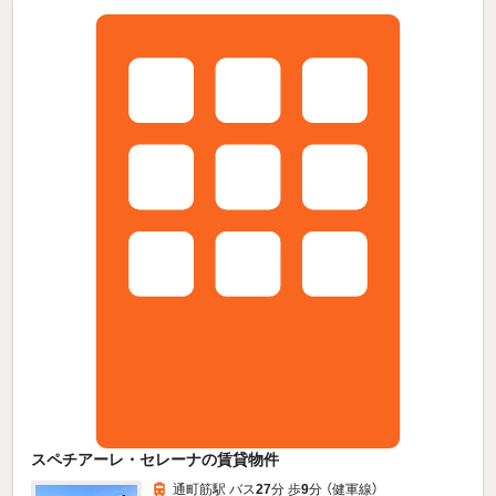
スペチアーレ・セレーナの賃貸物件
通町筋駅 バス
27
分 歩
9
分 （健軍線）