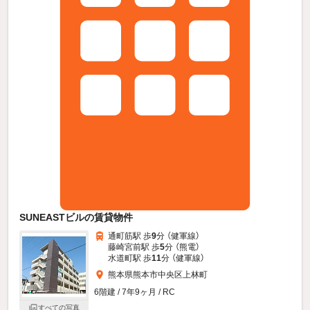
SUNEASTビルの賃貸物件
通町筋駅 歩
9
分 （健軍線）
藤崎宮前駅 歩
5
分 （熊電）
水道町駅 歩
11
分 （健軍線）
熊本県熊本市中央区上林町
6階建 / 7年9ヶ月 / RC
すべての写真