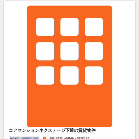
コアマンションネクステージ下通の賃貸物件
通町筋駅 歩
8
分 （健軍線）