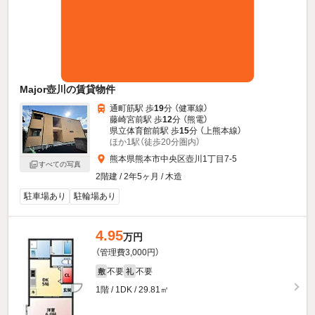
Major壺川の賃貸物件
通町筋駅 歩
19
分 （健軍線）
藤崎宮前駅 歩
12
分 （熊電）
県立体育館前駅 歩
15
分 （上熊本線）
ほか1駅（徒歩20分圏内）
熊本県熊本市中央区壺川1丁目7-5
すべての写真
2階建 / 2年5ヶ月 / 木造
駐車場あり
駐輪場あり
4.95
万円
（管理費3,000円）
不要
不要
敷
礼
1階 / 1DK / 29.81㎡