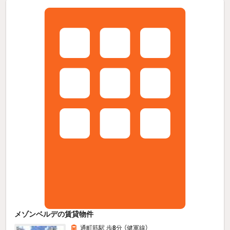
メゾンベルデの賃貸物件
通町筋駅 歩
8
分 （健軍線）