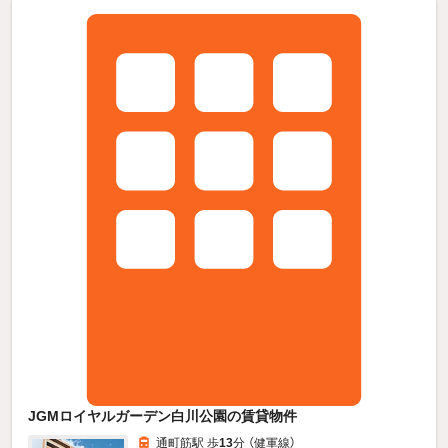
JGMロイヤルガーデン白川公園の賃貸物件
通町筋駅 歩
13
分 （健軍線）