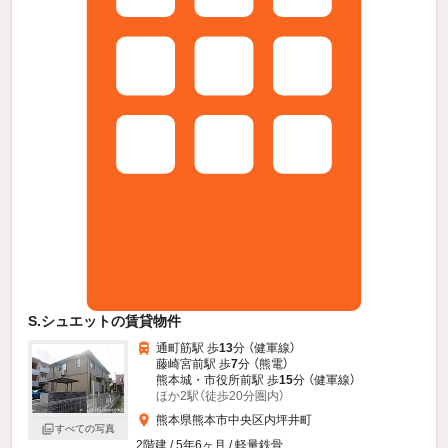
S.シュエットの賃貸物件
通町筋駅 歩
13
分 （健軍線）
藤崎宮前駅 歩
7
分 （熊電）
熊本城・市役所前駅 歩
15
分 （健軍線）
ほか2駅（徒歩20分圏内）
熊本県熊本市中央区内坪井町
すべての写真
2階建 / 5年6ヶ月 / 軽量鉄骨