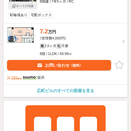
8階建 / 7年5ヶ月 / RC
すべての写真
駐輪場あり
宅配ボックス
7.2
万円
（管理費4,000円）
2.0ヶ月
不要
敷
礼
8階 / 1LDK / 40.99㎡
お問い合わせ
（無料）
提供
広町ビルのすべての部屋を見る