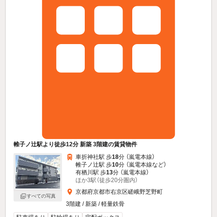
帷子ノ辻駅より徒歩12分 新築 3階建の賃貸物件
車折神社駅 歩
18
分 （嵐電本線）
帷子ノ辻駅 歩
10
分 （嵐電本線
など
）
有栖川駅 歩
13
分 （嵐電本線）
ほか3駅（徒歩20分圏内）
京都府京都市右京区嵯峨野芝野町
すべての写真
3階建 / 新築 / 軽量鉄骨