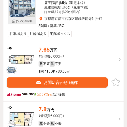
鹿王院駅 歩
5
分 （嵐電本線）
嵐電嵯峨駅 歩
6
分 （嵐電本線）
ほか6駅（徒歩20分圏内）
京都府京都市右京区嵯峨天龍寺油掛町
すべての写真
3階建 / 新築 / RC
駐車場あり
駐輪場あり
宅配ボックス
7.65
万円
（管理費6,000円）
不要
不要
敷
礼
1階 / 1LDK / 30.65㎡
お問い合わせ
（無料）
ほか提供
7.8
万円
（管理費6,000円）
不要
不要
敷
礼