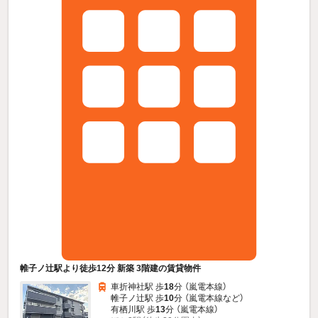
帷子ノ辻駅より徒歩12分 新築 3階建の賃貸物件
車折神社駅 歩
18
分 （嵐電本線）
帷子ノ辻駅 歩
10
分 （嵐電本線
など
）
有栖川駅 歩
13
分 （嵐電本線）