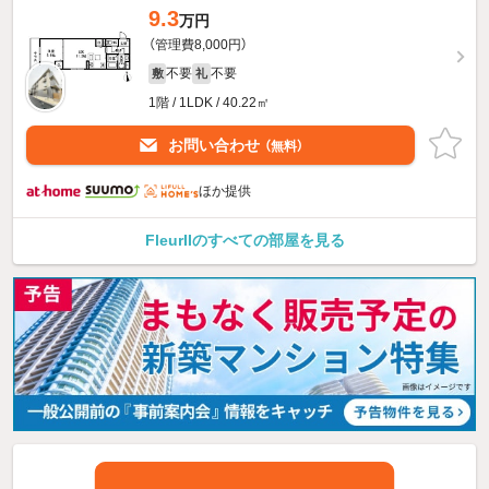
9.3
万円
（管理費8,000円）
不要
不要
敷
礼
1階 / 1LDK / 40.22㎡
お問い合わせ
（無料）
ほか提供
FleurIIのすべての部屋を見る