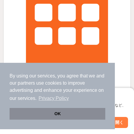
By using our services, you agree that we and
our
partners
use cookies to improve
プルミエール鹿王院の賃貸物件
advertising and enhance your experience on
アプリに切り替えて、サクサクお部屋探し
車折神社駅 歩
3
分 （嵐電本線）
our services.
Privacy Policy
鹿王院駅 歩
1
分 （嵐電本線）
会員登録なしですぐ使える。マップ検索やお気に入り保存など、
嵐電嵯峨駅 歩
8
分 （嵐電本線）
アプリ限定の便利な機能が使えます！
ほか5駅（徒歩20分圏内）
OK
京都府京都市右京区嵯峨梅ノ木町
すべての写真
Web版で続行
アプリを開く
駅・沿線を変更
絞り込み条件を変更
3階建 / 2年6ヶ月 / 木造