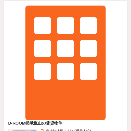
D-ROOM嵯峨嵐山の賃貸物件
車折神社駅 歩
4
分 （嵐電本線）