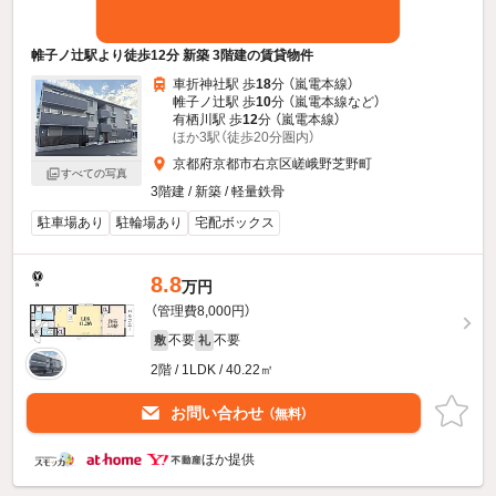
帷子ノ辻駅より徒歩12分 新築 3階建の賃貸物件
車折神社駅 歩
18
分 （嵐電本線）
帷子ノ辻駅 歩
10
分 （嵐電本線
など
）
有栖川駅 歩
12
分 （嵐電本線）
ほか3駅（徒歩20分圏内）
京都府京都市右京区嵯峨野芝野町
すべての写真
3階建 / 新築 / 軽量鉄骨
駐車場あり
駐輪場あり
宅配ボックス
8.8
万円
（管理費8,000円）
不要
不要
敷
礼
2階 / 1LDK / 40.22㎡
お問い合わせ
（無料）
ほか提供