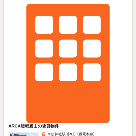
ARCA嵯峨嵐山の賃貸物件
車折神社駅 歩
9
分 （嵐電本線）