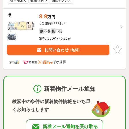
駐車場あり
駐輪場あり
宅配ボックス
8.9
万円
（管理費8,000円）
不要
不要
敷
礼
3階 / 1LDK / 40.22㎡
お問い合わせ
（無料）
ほか提供
新着物件メール通知
検索中の条件の新着物件情報をいち早
くお知らせします
新着メール通知を受け取る