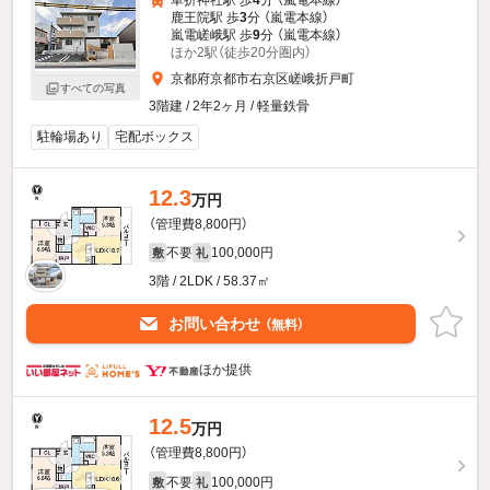
鹿王院駅 歩
3
分 （嵐電本線）
嵐電嵯峨駅 歩
9
分 （嵐電本線）
ほか2駅（徒歩20分圏内）
京都府京都市右京区嵯峨折戸町
すべての写真
3階建 / 2年2ヶ月 / 軽量鉄骨
駐輪場あり
宅配ボックス
12.3
万円
（管理費8,800円）
不要
100,000円
敷
礼
3階 / 2LDK / 58.37㎡
お問い合わせ
（無料）
ほか提供
12.5
万円
（管理費8,800円）
不要
100,000円
敷
礼