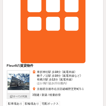
FleurIIの賃貸物件
車折神社駅 歩
18
分 （嵐電本線）
帷子ノ辻駅 歩
10
分 （嵐電本線
など
）
有栖川駅 歩
12
分 （嵐電本線）
ほか3駅（徒歩20分圏内）
京都府京都市右京区嵯峨野芝野町5-1
3階建 / 新築 / 軽量鉄骨
すべての写真
駐車場あり
駐輪場あり
宅配ボックス