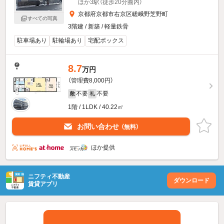
ほか3駅（徒歩20分圏内）
京都府京都市右京区嵯峨野芝野町
すべての写真
3階建 / 新築 / 軽量鉄骨
駐車場あり
駐輪場あり
宅配ボックス
8.7
万円
（管理費8,000円）
不要
不要
敷
礼
1階 / 1LDK / 40.22㎡
お問い合わせ
（無料）
ほか提供
ニフティ不動産
ダウンロード
賃貸アプリ