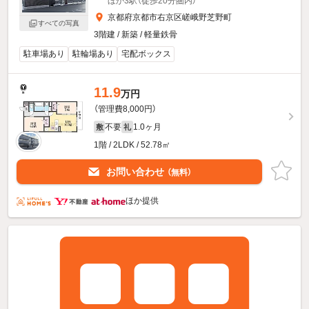
ほか3駅（徒歩20分圏内）
京都府京都市右京区嵯峨野芝野町
すべての写真
3階建 / 新築 / 軽量鉄骨
駐車場あり
駐輪場あり
宅配ボックス
11.9
万円
（管理費8,000円）
不要
1.0ヶ月
敷
礼
1階 / 2LDK / 52.78㎡
お問い合わせ
（無料）
ほか提供