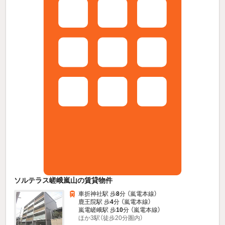
ソルテラス嵯峨嵐山の賃貸物件
車折神社駅 歩
8
分 （嵐電本線）
鹿王院駅 歩
4
分 （嵐電本線）
嵐電嵯峨駅 歩
10
分 （嵐電本線）
ほか3駅（徒歩20分圏内）