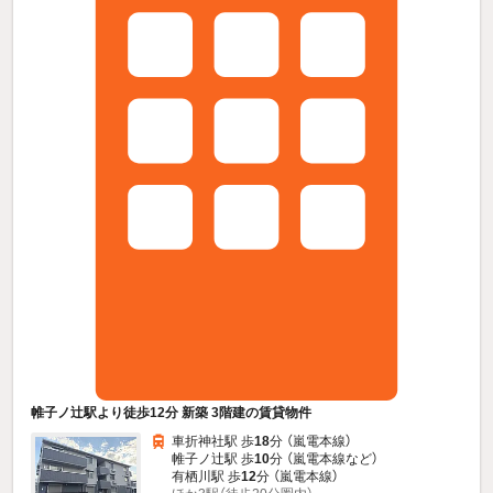
帷子ノ辻駅より徒歩12分 新築 3階建の賃貸物件
車折神社駅 歩
18
分 （嵐電本線）
帷子ノ辻駅 歩
10
分 （嵐電本線
など
）
有栖川駅 歩
12
分 （嵐電本線）