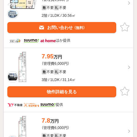
不要
不要
敷
礼
2階 / 1LDK / 30.56㎡
お問い合わせ
（無料）
ほか提供
7.95
万円
（管理費6,000円）
不要
不要
敷
礼
3階 / 1LDK / 31.14㎡
物件詳細を見る
提供
7.8
万円
（管理費6,000円）
不要
不要
敷
礼