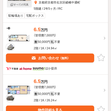
京都府京都市右京区嵯峨中通町
すべての写真
5階建 / 2年5ヶ月 / RC
駐輪場あり
宅配ボックス
6.5
万円
（管理費7,000円）
50,000円
不要
敷
礼
2階 / 1K / 24.94㎡
お問い合わせ
（無料）
ほか提供
6.5
万円
（管理費7,000円）
50,000円
不要
敷
礼
2階 / 1K / 26.24㎡
物件詳細を見る