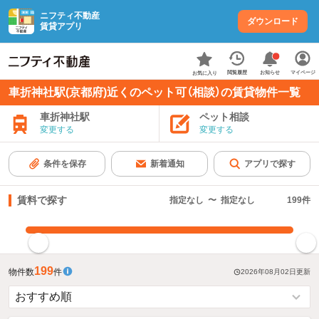
ニフティ不動産
ダウンロード
賃貸アプリ
お知らせ
閲覧履歴
マイページ
お気に入り
車折神社駅(京都府)近くのペット可（相談）の賃貸物件一覧
車折神社駅
ペット相談
変更する
変更する
条件を保存
新着通知
アプリで探す
賃料で探す
指定なし
〜
指定なし
199
件
指定した賃料で絞り込む
199
物件数
件
2026年08月02日
更新