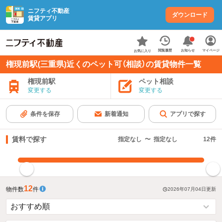
ニフティ不動産
ダウンロード
賃貸アプリ
お知らせ
閲覧履歴
マイページ
お気に入り
権現前駅(三重県)近くのペット可（相談）の賃貸物件一覧
権現前駅
ペット相談
変更する
変更する
条件を保存
新着通知
アプリで探す
賃料で探す
指定なし
〜
指定なし
12
件
指定した賃料で絞り込む
12
物件数
件
2026年07月04日
更新