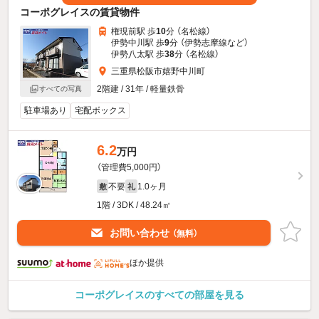
コーポグレイスの賃貸物件
権現前駅 歩
10
分 （名松線）
伊勢中川駅 歩
9
分 （伊勢志摩線
など
）
伊勢八太駅 歩
38
分 （名松線）
三重県松阪市嬉野中川町
2階建 / 31年 / 軽量鉄骨
すべての写真
駐車場あり
宅配ボックス
6.2
万円
（管理費5,000円）
不要
1.0ヶ月
敷
礼
1階 / 3DK / 48.24㎡
お問い合わせ
（無料）
ほか提供
コーポグレイスのすべての部屋を見る