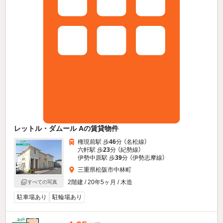
レットル・ダムール Aの賃貸物件
権現前駅 歩
46
分 （名松線）
六軒駅 歩
23
分 （紀勢線）
伊勢中原駅 歩
39
分 （伊勢志摩線）
三重県松阪市中林町
2階建 / 20年5ヶ月 / 木造
すべての写真
駐車場あり
駐輪場あり