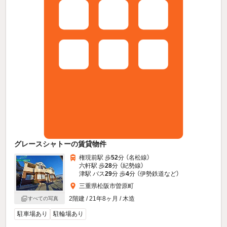
グレースシャトーの賃貸物件
権現前駅 歩
52
分 （名松線）
六軒駅 歩
28
分 （紀勢線）
津駅 バス
29
分 歩
4
分 （伊勢鉄道
など
）
三重県松阪市曽原町
2階建 / 21年8ヶ月 / 木造
すべての写真
駐車場あり
駐輪場あり