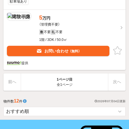
駐車場あり
5
万円
（管理費不要）
不要
不要
敷
礼
1階 / 3DK / 50.0㎡
お問い合わせ
（無料）
提供
1ページ目
前へ
次へ
全1ページ
12
物件数
件
2026年07月04日
更新