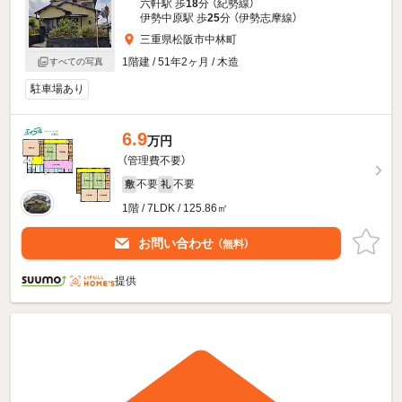
六軒駅 歩
18
分 （紀勢線）
伊勢中原駅 歩
25
分 （伊勢志摩線）
三重県松阪市中林町
1階建 / 51年2ヶ月 / 木造
すべての写真
駐車場あり
6.9
万円
（管理費不要）
不要
不要
敷
礼
1階 / 7LDK / 125.86㎡
お問い合わせ
（無料）
提供