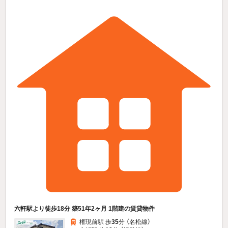
六軒駅より徒歩18分 築51年2ヶ月 1階建の賃貸物件
権現前駅 歩
35
分 （名松線）