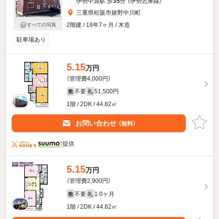
伊勢中原駅 歩
35
分 （伊勢志摩線）
三重県松阪市嬉野中川町
2階建 / 18年7ヶ月 / 木造
すべての写真
駐車場あり
5.15
万円
（管理費4,000円）
不要
51,500円
敷
礼
1階 / 2DK / 44.82㎡
お問い合わせ
（無料）
提供
5.15
万円
（管理費2,900円）
不要
1.0ヶ月
敷
礼
1階 / 2DK / 44.82㎡