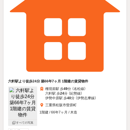
六軒駅より徒歩24分 築66年7ヶ月 1階建の賃貸物件
権現前駅 歩
49
分 （名松線）
六軒駅 歩
24
分 （紀勢線）
伊勢中原駅 歩
40
分 （伊勢志摩線）
三重県松阪市曽原町
1階建 / 66年7ヶ月 / 木造
すべての写真