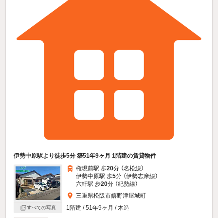
伊勢中原駅より徒歩5分 築51年9ヶ月 1階建の賃貸物件
権現前駅 歩
20
分 （名松線）
伊勢中原駅 歩
5
分 （伊勢志摩線）
六軒駅 歩
20
分 （紀勢線）
三重県松阪市嬉野津屋城町
1階建 / 51年9ヶ月 / 木造
すべての写真