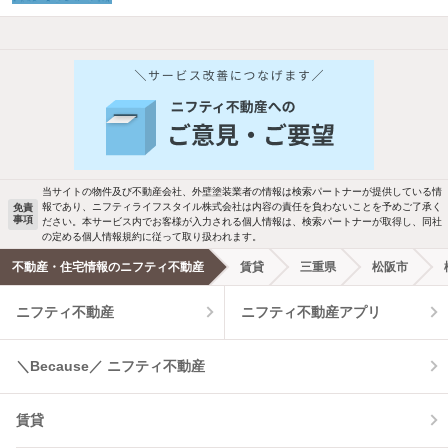
他の人はこんな条件で絞り込んでいます！
人気のこだわり条件
バス・トイレ別
2階以上
駐車場あり
ペット相談
当サイトの物件及び不動産会社、外壁塗装業者の情報は検索パートナーが提供している情
報であり、ニフティライフスタイル株式会社は内容の責任を負わないことを予めご了承く
免責
事項
ださい。本サービス内でお客様が入力される個人情報は、検索パートナーが取得し、同社
洗濯機置場あり
独立洗面台
の定める個人情報規約に従って取り扱われます。
不動産・住宅情報のニフティ不動産
賃貸
三重県
松阪市
エアコンあり
都市ガス
ニフティ不動産
ニフティ不動産アプリ
温水洗浄便座
オートロック
＼Because／ ニフティ不動産
コンロ2口以上
追焚き機能
賃貸
TV付インターホン
角部屋