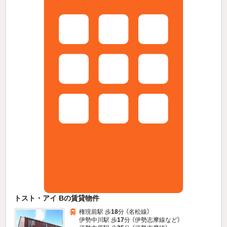
トスト・アイ Bの賃貸物件
権現前駅 歩
18
分 （名松線）
伊勢中川駅 歩
17
分 （伊勢志摩線
など
）