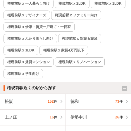
権現前駅 x 一人暮らし向け
権現前駅 x 2LDK
権現前駅 x 1LDK
権現前駅 x デザイナーズ
権現前駅 x ファミリー向け
権現前駅 x 借家・賃貸一戸建て・一軒家
権現前駅 x ふたり暮らし向け
権現前駅 x 新築＆築浅
権現前駅 x 3LDK
権現前駅 x 家賃4万円以下
権現前駅 x 賃貸マンション
権現前駅 x リノベーション
権現前駅 x 学生向け
権現前駅近くの駅から探す
松阪
徳和
152
件
73
件
上ノ庄
伊勢中川
16
件
26
件