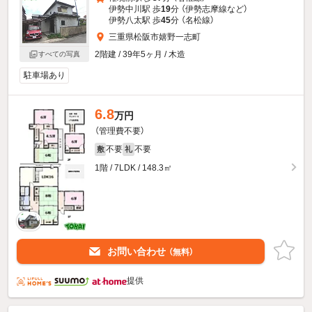
伊勢中川駅 歩
19
分 （伊勢志摩線
など
）
伊勢八太駅 歩
45
分 （名松線）
三重県松阪市嬉野一志町
2階建 / 39年5ヶ月 / 木造
すべての写真
駐車場あり
6.8
万円
（管理費不要）
不要
不要
敷
礼
1階 / 7LDK / 148.3㎡
お問い合わせ
（無料）
提供