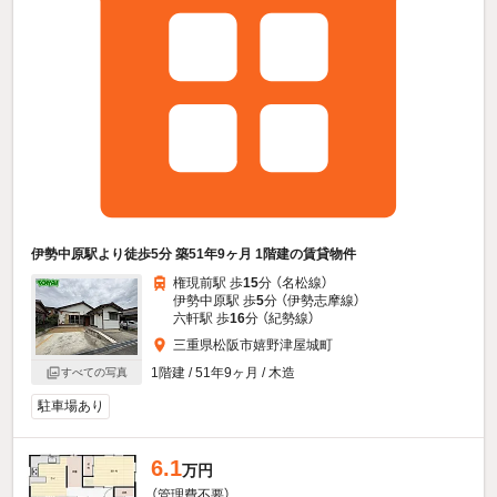
伊勢中原駅より徒歩5分 築51年9ヶ月 1階建の賃貸物件
権現前駅 歩
15
分 （名松線）
伊勢中原駅 歩
5
分 （伊勢志摩線）
六軒駅 歩
16
分 （紀勢線）
三重県松阪市嬉野津屋城町
1階建 / 51年9ヶ月 / 木造
すべての写真
駐車場あり
6.1
万円
（管理費不要）