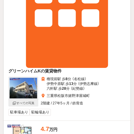
グリーンハイムKの賃貸物件
権現前駅 歩
8
分 （名松線）
伊勢中原駅 歩
13
分 （伊勢志摩線）
六軒駅 歩
28
分 （紀勢線）
三重県松阪市嬉野津屋城町
2階建 / 27年5ヶ月 / 鉄骨造
すべての写真
駐車場あり
駐輪場あり
4.7
万円