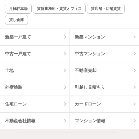
新着のみ
インターネット無料
月極駐車場
賃貸事務所・賃貸オフィス
貸店舗・店舗賃貸
貸し倉庫
該当件数:
物件一覧に反映
12
件
新築一戸建て
新築マンション
中古一戸建て
中古マンション
土地
不動産売却
外壁塗装
引越し見積もり
住宅ローン
カードローン
不動産会社情報
マンション情報