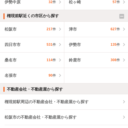
伊勢中原
松ヶ崎
32
件
57
件
権現前駅近くの市区から探す
松阪市
津市
217
件
627
件
四日市市
伊勢市
531
件
135
件
桑名市
鈴鹿市
114
件
308
件
名張市
90
件
不動産会社・不動産屋から探す
権現前駅周辺の不動産会社・不動産屋から探す
松阪市の不動産会社・不動産屋から探す