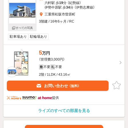
六軒駅 歩
19
分 （紀勢線）
伊勢中原駅 歩
34
分 （伊勢志摩線）
三重県松阪市曽原町
3階建 / 16年6ヶ月 / RC
すべての写真
駐車場あり
駐輪場あり
5
万円
（管理費3,000円）
不要
不要
敷
礼
2階 / 1LDK / 43.16㎡
お問い合わせ
（無料）
提供
ライズのすべての部屋を見る