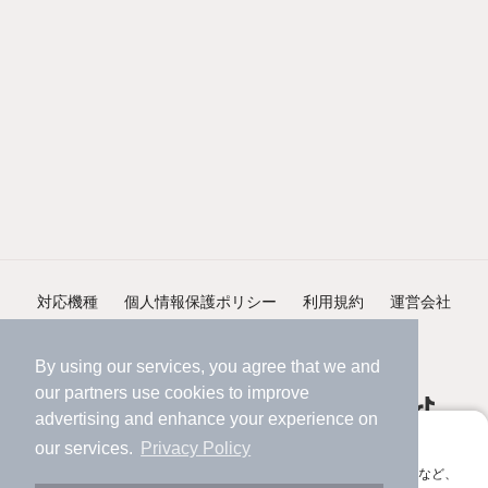
対応機種
個人情報保護ポリシー
利用規約
運営会社
ヘルプ・お問い合わせ
採用情報
By using our services, you agree that we and
our
partners
use cookies to improve
advertising and enhance your experience on
アプリに切り替えて、サクサクお部屋探し
our services.
Privacy Policy
会員登録なしですぐ使える。マップ検索やお気に入り保存など、
©NIFTY Lifestyle Co., Ltd.